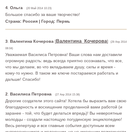
4
.
Ольга
(20 Май 2014 10:23)
Большое спасибо за ваше творчество!
Страна: Россия | Город: Пермь
Валентина_Кочерова
3
.
Валентина Кочерова
[
]
(29 Апр 2014
08:04)
Уважаемая Василиса Петровна! Ваши слова нам доставили
огромную радость: ведь всегда приятно осознавать, что все,
что мы делаем, во что вкладываем душу, силы и время -
кому-то нужно. В таком же ключе постараемся работать и
дальше! Спасибо!
2
.
Василиса Петровна
(27 Апр 2014 15:38)
Дорогие создатели этого сайта! Хотела бы выразить вам свою
благодарность и восхищение проделанной вами работой (и
заранее - той, что будет делаться впредь)! Вы невероятные
молодцы - создали настоящую погудинскую энциклопедию!
Весь репертуар и все главные события доступным всем
интересующимся и желающим, но не имеющим возможности