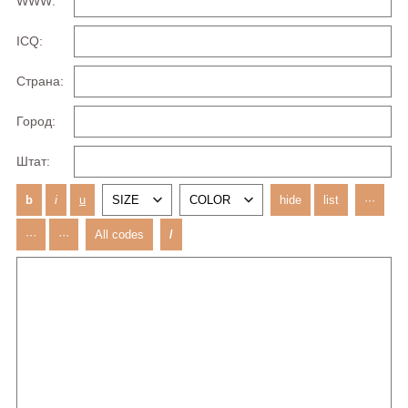
WWW:
ICQ:
Страна:
Город:
Штат: