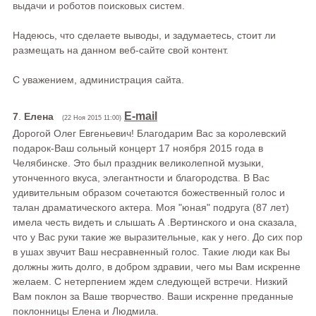
выдачи и роботов поисковых систем.
Надеюсь, что сделаете выводы, и задумаетесь, стоит ли
размещать на данном веб-сайте свой контент.
С уважением, администрация сайта.
E-mail
7
.
Елена
(22 Ноя 2015 11:00)
Дорогой Олег Евгеньевич! Благодарим Вас за королевский
подарок-Ваш сольный концерт 17 ноября 2015 года в
Челябинске. Это был праздник великолепной музыки,
утонченного вкуса, элегантности и благородства. В Вас
удивительным образом сочетаются божественный голос и
талан драматического актера. Моя "юная" подруга (87 лет)
имела честь видеть и слышать А .Вертинского и она сказала,
что у Вас руки такие же выразительные, как у него. До сих пор
в ушах звучит Ваш несравненный голос. Такие люди как Вы
должны жить долго, в добром здравии, чего мы Вам искренне
желаем. С нетерпением ждем следующей встречи. Низкий
Вам поклон за Ваше творчество. Ваши искренне преданные
поклонницы Елена и Людмила.