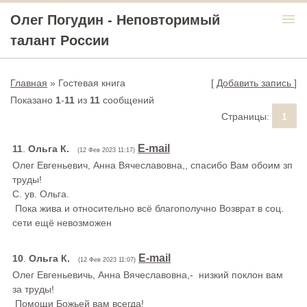
menu
Олег Погудин - Неповторимый
талант России
Главная
»
Гостевая книга
[
Добавить запись
]
Показано
1
-
11
из
11
сообщений
Страницы:
1
E-mail
11
.
Ольга К.
(12 Фев 2023 11:17)
Олег Евгеньевич, Анна Вячеславовна,, спасибо Вам обоим зп
труды!
С. ув. Ольга.
Пока жива и относительно всё благополучно Возврат в соц.
сети ещё невозможен
E-mail
10
.
Ольга К.
(12 Фев 2023 11:07)
Олег Евгеньевичь, Анна Вячеславовна,- низкий поклон вам
за труды!
Помощи Божьей вам всегда!