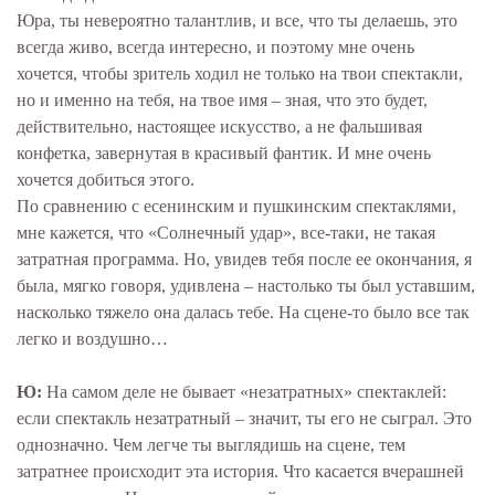
Юра, ты невероятно талантлив, и все, что ты делаешь, это
всегда живо, всегда интересно, и поэтому мне очень
хочется, чтобы зритель ходил не только на твои спектакли,
но и именно на тебя, на твое имя – зная, что это будет,
действительно, настоящее искусство, а не фальшивая
конфетка, завернутая в красивый фантик. И мне очень
хочется добиться этого.
По сравнению с есенинским и пушкинским спектаклями,
мне кажется, что «Солнечный удар», все-таки, не такая
затратная программа. Но, увидев тебя после ее окончания, я
была, мягко говоря, удивлена – настолько ты был уставшим,
насколько тяжело она далась тебе. На сцене-то было все так
легко и воздушно…
Ю:
На самом деле не бывает
«
незатратных
»
спектаклей:
если спектакль незатратный – значит, ты его не сыграл. Это
однозначно. Чем легче ты выглядишь на сцене, тем
затратнее происходит эта история. Что касается вчерашней