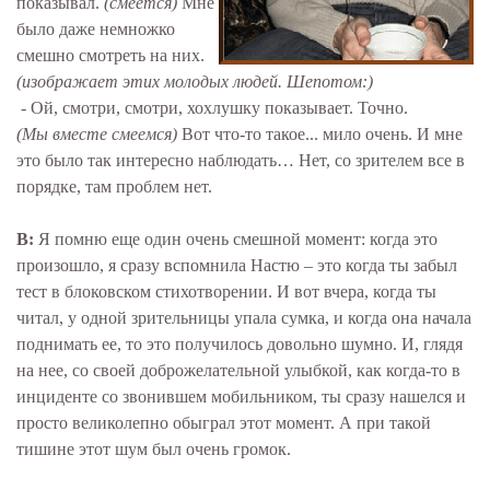
показывал.
(смеется)
Мне
было даже немножко
смешно смотреть на них.
(изображает этих молодых людей. Шепотом:)
- Ой, смотри, смотри, хохлушку показывает. Точно.
(Мы вместе смеемся)
Вот что-то такое... мило очень. И мне
это было так интересно наблюдать… Нет, со зрителем все в
порядке, там проблем нет.
В:
Я помню еще один очень смешной момент: когда это
произошло, я сразу вспомнила Настю – это когда ты забыл
тест в блоковском стихотворении. И вот вчера, когда ты
читал, у одной зрительницы упала сумка, и когда она начала
поднимать ее, то это получилось довольно шумно. И, глядя
на нее, со своей доброжелательной улыбкой, как когда-то в
инциденте со звонившем мобильником, ты сразу нашелся и
просто великолепно обыграл этот момент. А при такой
тишине этот шум был очень громок.