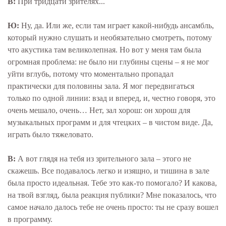
В:
При тридцати зрителях...
Ю:
Ну, да. Или же, если там играет какой-нибудь ансамбль,
который нужно слушать и необязательно смотреть, потому
что акустика там великолепная. Но вот у меня там была
огромная проблема: не было ни глубины сцены – я не мог
уйти вглубь, потому что моментально пропадал
практически для половины зала. Я мог передвигаться
только по одной линии: взад и вперед, и, честно говоря, это
очень мешало, очень… Нет, зал хорош: он хорош для
музыкальных программ и для чтецких – в чистом виде. Да,
играть было тяжеловато.
В:
А вот глядя на тебя из зрительного зала – этого не
скажешь. Все подавалось легко и изящно, и тишина в зале
была просто идеальная. Тебе это как-то помогало? И какова,
на твой взгляд, была реакция публики? Мне показалось, что
самое начало далось тебе не очень просто: ты не сразу вошел
в программу.