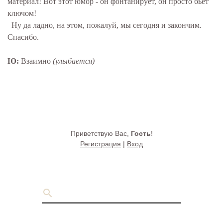
материал! Вот этот юмор - он фонтанирует, он просто бьет
ключом!
Ну да ладно, на этом, пожалуй, мы сегодня и закончим.
Спасибо.
Ю:
Взаимно
(улыбается)
Приветствую Вас
,
Гость
!
Регистрация
|
Вход