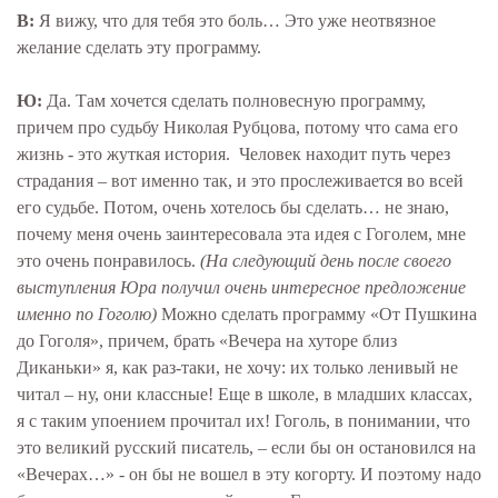
В:
Я вижу, что для тебя это боль… Это уже неотвязное
желание сделать эту программу.
Ю:
Да. Там хочется сделать полновесную программу,
причем про судьбу Николая Рубцова, потому что сама его
жизнь - это жуткая история. Человек находит путь через
страдания – вот именно так, и это прослеживается во всей
его судьбе. Потом, очень хотелось бы сделать… не знаю,
почему меня очень заинтересовала эта идея с Гоголем, мне
это очень понравилось.
(На следующий день после своего
выступления Юра получил очень интересное предложение
именно по Гоголю)
Можно сделать программу «От Пушкина
до Гоголя», причем, брать «Вечера на хуторе близ
Диканьки» я, как раз-таки, не хочу: их только ленивый не
читал – ну, они классные! Еще в школе, в младших классах,
я с таким упоением прочитал их! Гоголь, в понимании, что
это великий русский писатель, – если бы он остановился на
«Вечерах…» - он бы не вошел в эту когорту. И поэтому надо