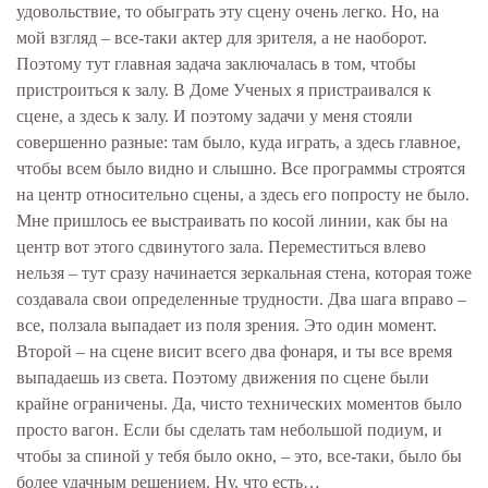
удовольствие, то обыграть эту сцену очень легко. Но, на
мой взгляд – все-таки актер для зрителя, а не наоборот.
Поэтому тут главная задача заключалась в том, чтобы
пристроиться к залу. В Доме Ученых я пристраивался к
сцене, а здесь к залу. И поэтому задачи у меня стояли
совершенно разные: там было, куда играть, а здесь главное,
чтобы всем было видно и слышно. Все программы строятся
на центр относительно сцены, а здесь его попросту не было.
Мне пришлось ее выстраивать по косой линии, как бы на
центр вот этого сдвинутого зала. Переместиться влево
нельзя – тут сразу начинается зеркальная стена, которая тоже
создавала свои определенные трудности. Два шага вправо –
все, ползала выпадает из поля зрения. Это один момент.
Второй – на сцене висит всего два фонаря, и ты все время
выпадаешь из света. Поэтому движения по сцене были
крайне ограничены. Да, чисто технических моментов было
просто вагон. Если бы сделать там небольшой подиум, и
чтобы за спиной у тебя было окно, – это, все-таки, было бы
более удачным решением. Ну, что есть…