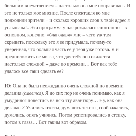
большим впечатлением – настолько она мне понравилась. И
это не только мое мнение. После спектакля ко мне
подходили зрители – и сколько хороших слов в твой адрес я
услышала!.. Эта программа у нас рождалась спонтанно – в
основном, конечно, «благодаря» мне – чего уж там
скрывать, поскольку это я ее придумала, почему-то
уверенная, что большая часть ее у тебя уже готова. Я и
предположить не могла, что для тебя она окажется
настолько сложной – даже по времени… Вот как тебе
удалось все-таки сделать ее?
Ю:
Она не была неожиданно очень сложной по времени
делания
(смеется)
. Я до сих пор не очень понимаю, как я
умудрился повестись на всю эту авантюру… Ну, как она
делалась? Учились тексты, думались тексты, соображались,
думались, опять учились. Потом репетировались в стенку,
потом в глаза… Вот таким вот образом.