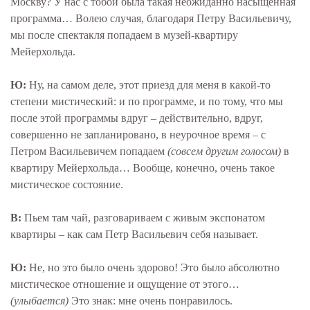
Москву? У нас с тобой была такая неожиданно насыщенная
программа… Волею случая, благодаря Петру Васильевичу,
мы после спектакля попадаем в музей-квартиру
Мейерхольда.
Ю:
Ну, на самом деле, этот приезд для меня в какой-то
степени мистический: и по программе, и по тому, что мы
после этой программы вдруг – действительно, вдруг,
совершенно не запланировано, в неурочное время – с
Петром Васильевичем попадаем
(совсем другим голосом)
в
квартиру Мейерхольда… Вообще, конечно, очень такое
мистическое состояние.
В:
Пьем там чай, разговариваем с живым экспонатом
квартиры – как сам Петр Васильевич себя называет.
Ю:
Не, но это было очень здорово! Это было абсолютно
мистическое отношение и ощущение от этого…
(улыбается)
Это знак: мне очень понравилось.