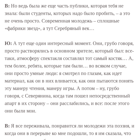
В:
Но ведь была же еще часть публики, которая тебя не
знала: были студенты, которых надо было пробить, – а это
не очень просто. Современная молодежь – сплошные
«фабрики звезд», а тут Серебряный век…
Ю:
А тут еще один интересный момент. Они, грубо говоря,
просто растворялись в основном зрителе, который был: все-
таки, атмосферу спектакля составлял тот самый костяк… А,
тем более, ребята, которые там были… во всяком случае,
они просто умные люди: я смотрел по глазам, как идет
материал, как он в них вливается, как они пытаются понять
эту манеру чтения, манеру игры. А потом – ну, грубо
говоря, с Северянина, когда там пошел непосредственный
апарт в их сторону – они расслабились, и все: после этого
они были мои.
В:
Я все переживала, понравится ли молодежи эта поэзия, и
когда они в перерыве ко мне подошли, то я им сказала, что