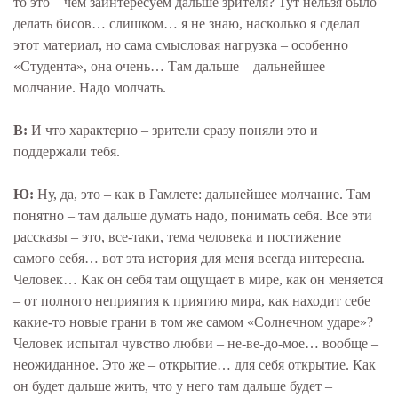
то это – чем заинтересуем дальше зрителя? Тут нельзя было
делать бисов… слишком… я не знаю, насколько я сделал
этот материал, но сама смысловая нагрузка – особенно
«Студента», она очень… Там дальше – дальнейшее
молчание. Надо молчать.
В:
И что характерно – зрители сразу поняли это и
поддержали тебя.
Ю:
Ну, да, это – как в Гамлете: дальнейшее молчание. Там
понятно – там дальше думать надо, понимать себя. Все эти
рассказы – это, все-таки, тема человека и постижение
самого себя… вот эта история для меня всегда интересна.
Человек… Как он себя там ощущает в мире, как он меняется
– от полного неприятия к приятию мира, как находит себе
какие-то новые грани в том же самом «Солнечном ударе»?
Человек испытал чувство любви – не-ве-до-мое… вообще –
неожиданное. Это же – открытие… для себя открытие. Как
он будет дальше жить, что у него там дальше будет –