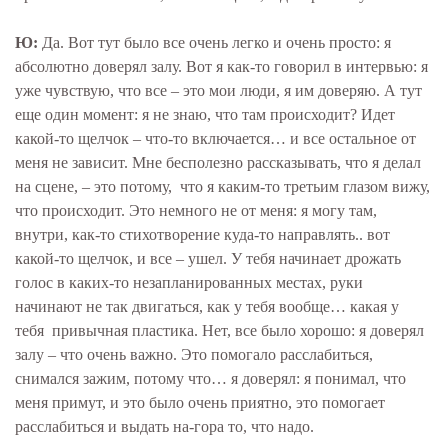
Ю:
Да. Вот тут было все очень легко и очень просто: я
абсолютно доверял залу. Вот я как-то говорил в интервью: я
уже чувствую, что все – это мои люди, я им доверяю. А тут
еще один момент: я не знаю, что там происходит? Идет
какой-то щелчок – что-то включается… и все остальное от
меня не зависит. Мне бесполезно рассказывать, что я делал
на сцене, – это потому, что я каким-то третьим глазом вижу,
что происходит. Это немного не от меня: я могу там,
внутри, как-то стихотворение куда-то направлять.. вот
какой-то щелчок, и все – ушел. У тебя начинает дрожать
голос в каких-то незапланированных местах, руки
начинают не так двигаться, как у тебя вообще… какая у
тебя привычная пластика. Нет, все было хорошо: я доверял
залу – что очень важно. Это помогало расслабиться,
снимался зажим, потому что… я доверял: я понимал, что
меня примут, и это было очень приятно, это помогает
расслабиться и выдать на-гора то, что надо.