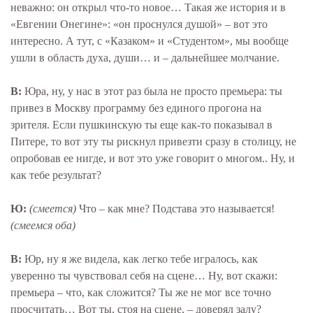
неважно: он открыл что-то новое… Такая же история и в
«Евгении Онегине»: «он проснулся душой» – вот это
интересно. А тут, с «Казаком» и «Студентом», мы вообще
ушли в область духа, души… и – дальнейшее молчание.
В:
Юра, ну, у нас в этот раз была не просто премьера: ты
привез в Москву программу без единого прогона на
зрителя. Если пушкинскую ты еще как-то показывал в
Питере, то вот эту ты рискнул привезти сразу в столицу, не
опробовав ее нигде, и вот это уже говорит о многом.. Ну, и
как тебе результат?
Ю:
(смеется)
Что – как мне? Подстава это называется!
(смеемся оба)
В:
Юр, ну я же видела, как легко тебе игралось, как
уверенно ты чувствовал себя на сцене… Ну, вот скажи:
премьера – что, как сложится? Ты же не мог все точно
просчитать… Вот ты, стоя на сцене, – доверял залу?