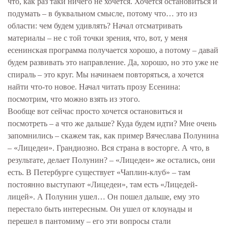
что, как раз таки ничего не хочется. Хочется остановиться и
подумать – в буквальном смысле, потому что… это из
области: чем будем удивлять? Начал отсматривать
материалы – не с той точки зрения, что, вот, у меня
есенинская программа получается хорошо, а потому – давай
будем развивать это направление. Да, хорошо, но это уже не
спираль – это круг. Мы начинаем повторяться, а хочется
найти что-то новое. Начал читать прозу Есенина:
посмотрим, что можно взять из этого.
Вообще вот сейчас просто хочется остановиться и
посмотреть – а что же дальше? Куда будем идти? Мне очень
запомнились – скажем так, как пример Вячеслава Полунина
– «Лицедеи». Грандиозно. Вся страна в восторге. А что, в
результате, делает Полунин? – «Лицедеи» же остались, они
есть. В Петербурге существует «Чаплин-клуб» – там
постоянно выступают «Лицедеи», там есть «Лицедей-
лицей». А Полунин ушел… Он пошел дальше, ему это
перестало быть интересным. Он ушел от клоунады и
перешел в пантомиму – его эти вопросы стали