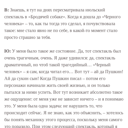
В:
Знаешь, я тут на днях пересматривала июльский
спектакль в «Бродячей собаке». Когда я дошла до «Черного
человека» – то, как ты тогда это сделал, я почувствовала
такое: мне стало явно не по себе, в какой-то момент стало
просто страшно за тебя.
Ю:
У меня было такое же состояние. Да, тот спектакль был
очень трагичным, очень. Я даже удивился: да, спектакль
драматичный, но чтоб такой трагедийный… «Черный
человек» – я сам, когда читал его… Вот тут – ай да Пушкин!
Ай да сукин сын! Когда Пушкин писал – потом его
персонажи начинали жить своей жизнью, и он только
пытался за ними успеть. Вот тут возникает абсолютно такое
же ощущение: от меня уже не зависит ничего – и я понимаю
это. У меня была одна задача: не нарушить то, что
происходит сейчас. Я не знаю, как это объяснить, – хотелось
бы понять механику этого процесса, поскольку меня самого
это поразило. При этом следующий спектакль, который я