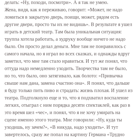
делать: «Ну, походи, посмотри». А я так не умею.
Жена, видя, как я переживаю, говорит: «Может, не надо
ломиться в закрытую дверь, поищи, может, рядом есть
другие двери, просто ты их не видишь». В результате я ушел
играть в детский театр. Там была уникальная ситуация:
труппа хотела работать, а худруку вообще ничего не надо
было. Он просто делал деньги. Мне там не понравилось с
самого начала, но я играл во всех сказках, и однажды вдруг
заметил, что мне там стало нравиться. И тут же понял, что
оттуда надо немедленно уходить. Творчества там не было,
но то, что было, оно затягивало, как болото: «Привычка
свыше нам дана, замена счастию она». Я понял, что дальше
я буду только пить пиво и страдать: жизнь плохая. И ушел из
театра. Подтолкнуло еще и то, что я подхватил воспаление
легких, отыграл с ним порядка десяти спектаклей, как раз в
это время шел «чес», и понял, что я не хочу умирать на
сцене именно этого театра. Мне говорили: «Ну, куда ты
уходишь, ну зачем?», «В никуда, надо уходить». И тут
завертелось, сразу же попал на картину Германа «Трудно