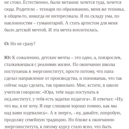
не стоял. Естественно, были метания: хочется туда, хочется
сюда. Родители – технари по образованию, меня же техника,
в общем-то, никогда не интересовала. Я по складу ума, по
наклонностям – гуманитарий. А стать артистом для меня
было детской мечтой. И эта мечта воплотилась.
О:
Но не сразу?
Ю:
К сожалению, детские мечты – это одно, а, повзрослев,
сталкиваешься с реалиями жизни. По окончании школы
поступаешь в энергоинститут, просто потому, что папа
сделал направление от производства, и понимаешь, что так
сейчас надо сделать, так правильно. Мне, кстати, в школе
учителя говорили: «Юра, тебе надо поступать в
пед.институт, у тебя есть задатки педагога». Я отвечал: «Ну,
что вы, я не хочу. Я еще слишком хорошо помню, как мы
над вами издевались». А в энерго, - ну, давайте, попробую,
продолжу семейную традицию. Но ближе к окончанию
энергоинститута, к пятому курсу стало ясно, что быть