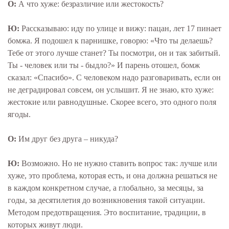
О:
А что хуже: безразличие или жестокость?
Ю:
Рассказываю: иду по улице и вижу: пацан, лет 17 пинает
бомжа. Я подошел к парнишке, говорю: «Что ты делаешь?
Тебе от этого лучше станет? Ты посмотри, он и так забитый.
Ты - человек или ты - быдло?» И парень отошел, бомж
сказал: «Спасибо». С человеком надо разговаривать, если он
не деградировал совсем, он услышит. Я не знаю, кто хуже:
жестокие или равнодушные. Скорее всего, это одного поля
ягоды.
О:
Им друг без друга – никуда?
Ю:
Возможно. Но не нужно ставить вопрос так: лучше или
хуже, это проблема, которая есть, и она должна решаться не
в каждом конкретном случае, а глобально, за месяцы, за
годы, за десятилетия до возникновения такой ситуации.
Методом предотвращения. Это воспитание, традиции, в
которых живут люди.