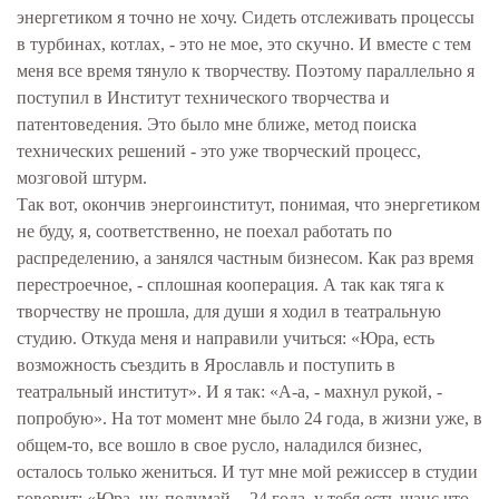
энергетиком я точно не хочу. Сидеть отслеживать процессы
в турбинах, котлах, - это не мое, это скучно. И вместе с тем
меня все время тянуло к творчеству. Поэтому параллельно я
поступил в Институт технического творчества и
патентоведения. Это было мне ближе, метод поиска
технических решений - это уже творческий процесс,
мозговой штурм.
Так вот, окончив энергоинститут, понимая, что энергетиком
не буду, я, соответственно, не поехал работать по
распределению, а занялся частным бизнесом. Как раз время
перестроечное, - сплошная кооперация. А так как тяга к
творчеству не прошла, для души я ходил в театральную
студию. Откуда меня и направили учиться: «Юра, есть
возможность съездить в Ярославль и поступить в
театральный институт». И я так: «А-а, - махнул рукой, -
попробую». На тот момент мне было 24 года, в жизни уже, в
общем-то, все вошло в свое русло, наладился бизнес,
осталось только жениться. И тут мне мой режиссер в студии
говорит: «Юра, ну, подумай, - 24 года, у тебя есть шанс что-