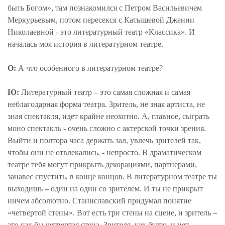
быть Богом», там познакомился с Петром Васильевичем
Меркурьевым, потом пересекся с Катышевой Дженни
Николаевной - это литературный театр «Классика». И
началась моя история в литературном театре.
О:
А что особенного в литературном театре?
Ю:
Литературный театр – это самая сложная и самая
неблагодарная форма театра. Зритель, не зная артиста, не
зная спектакля, идет крайне неохотно. А, главное, сыграть
моно спектакль - очень сложно с актерской точки зрения.
Выйти и полтора часа держать зал, увлечь зрителей так,
чтобы они не отвлекались, - непросто. В драматическом
театре тебя могут прикрыть декорациями, партнерами,
занавес спустить, в конце концов. В литературном театре ты
выходишь – один на один со зрителем. И ты не прикрыт
ничем абсолютно. Станиславский придумал понятие
«четвертой стены». Вот есть три стены на сцене, и зритель –
это как бы четвертая стена. Зрителя, как будто, и нет,