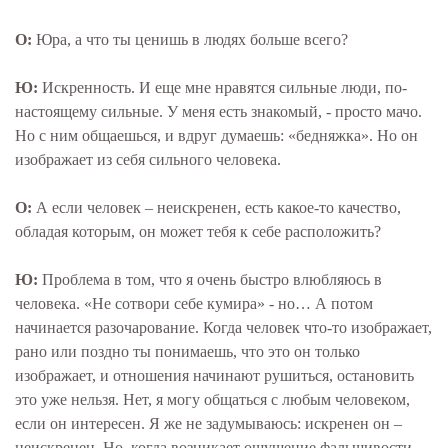
О:
Юра, а что ты ценишь в людях больше всего?
Ю:
Искренность. И еще мне нравятся сильные люди, по-
настоящему сильные. У меня есть знакомый, - просто мачо.
Но с ним общаешься, и вдруг думаешь: «бедняжка». Но он
изображает из себя сильного человека.
О:
А если человек – неискренен, есть какое-то качество,
обладая которым, он может тебя к себе расположить?
Ю:
Проблема в том, что я очень быстро влюбляюсь в
человека. «Не сотвори себе кумира» - но… А потом
начинается разочарование. Когда человек что-то изображает,
рано или поздно ты понимаешь, что это он только
изображает, и отношения начинают рушиться, остановить
это уже нельзя. Нет, я могу общаться с любым человеком,
если он интересен. Я же не задумываюсь: искренен он –
неискренен. Но, когда возникает ощущение фальшивости, -