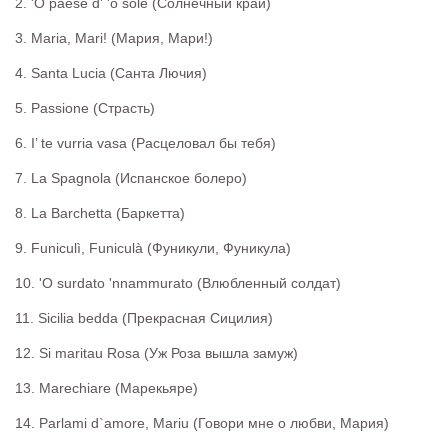
2. 'O paese d' 'o sole (Солнечный край)
3. Maria, Mari! (Мария, Мари!)
4. Santa Lucia (Санта Лючия)
5. Passione (Страсть)
6. I’ te vurria vasa (Расцеловал бы тебя)
7. La Spagnola (Испанское болеро)
8. La Barchetta (Баркетта)
9. Funiculì, Funiculà (Фуникули, Фуникула)
10. 'O surdato 'nnammurato (Влюбленный солдат)
11. Sicilia bedda (Прекрасная Сицилия)
12. Si maritau Rosa (Уж Роза вышла замуж)
13. Marechiare (Марекьяре)
14. Parlami d`amore, Mariu (Говори мне о любви, Мария)