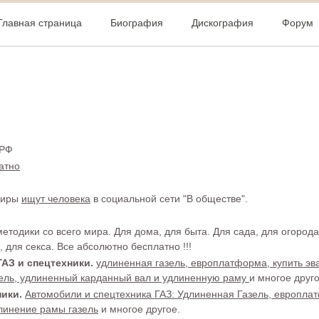
Главная страница
Биография
Дискография
Форум
 РФ
атно
шкиры
ищут человека
в социальной сети "В обществе".
методики со всего мира. Для дома, для быта. Для сада, для огорода
 для секса. Все абсолютно бесплатно !!!
АЗ и спецтехники.
удлиненная газель, европлатформа, купить эв
зель, удлиненный карданный вал и удлиненную раму
и многое друго
ики.
Автомобили и спецтехника ГАЗ: Удлиненная Газель, европла
длинение рамы газель
и многое другое.