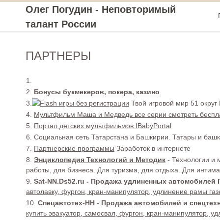
Олег Погудин - Неповторимый
талант России
ПАРТНЕРЫ
1.
2.
Бонусы букмекеров, покера, казино
3.
Твой игровой мир 51 округ
4.
Мультфильм Маша и Медведь все серии смотреть беспл
5.
Портал детских мультфильмов IBabyPortal
6. Социальная сеть Татарстана и Башкирии. Татары и ба
7.
Партнерские программы
Заработок в интернете
8.
Энциклопедия Технологий и Методик
- Технологии и 
работы, для бизнеса. Для туризма, для отдыха. Для интима,
9.
Sat-NN.Ds52.ru - Продажа удлиненных автомобилей Г
автолавку, фургон, кран-манипулятор, удлинение рамы га
10.
Спецавтотех-НН - Продажа автомобилей и спецтехн
купить эвакуатор, самосвал, фургон, кран-манипулятор, у