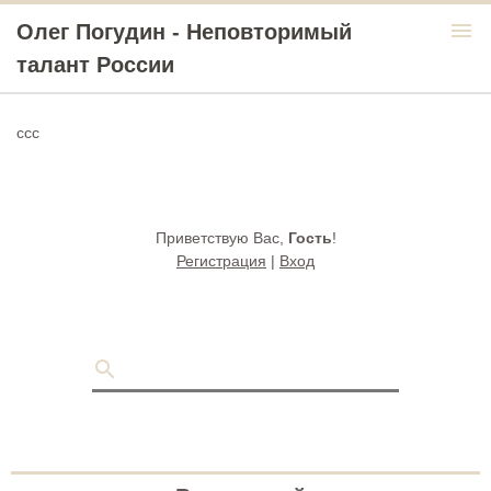
menu
Олег Погудин - Неповторимый
талант России
ссс
Приветствую Вас
,
Гость
!
Регистрация
|
Вход