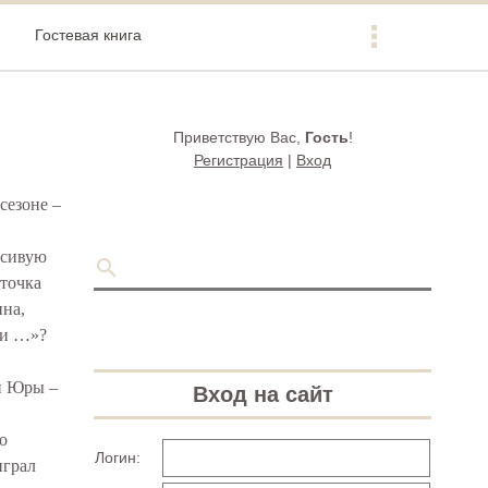
Гостевая книга
Приветствую Вас
,
Гость
!
Регистрация
|
Вход
сезоне –
асивую
рточка
ина,
 и …»?
ей Юры –
Вход на сайт
о
Логин:
играл