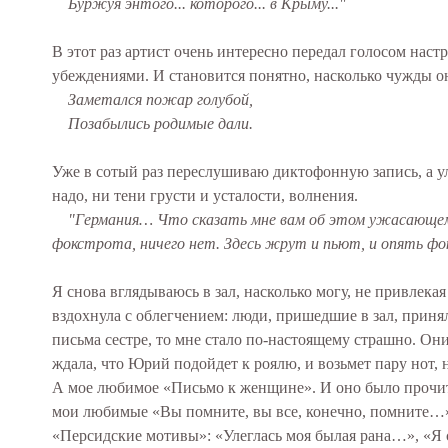
Буржуя энтого... которого... в Крыму..."
В этот раз артист очень интересно передал голосом наст
убеждениями. И становится понятно, насколько чужды он
Заметался пожар голубой,
Позабылись родимые дали.
Уже в сотый раз переслушиваю диктофонную запись, а улы
надо, ни тени грусти и усталости, волнения.
"Германия… Что сказать мне вам об этом ужасающем ц
фокстрота, ничего нет. Здесь жрут и пьют, и опять ф
Я снова вглядываюсь в зал, насколько могу, не привлека
вздохнула с облегчением: люди, пришедшие в зал, приня
письма сестре, то мне стало по-настоящему страшно. Они
ждала, что Юрий подойдет к роялю, и возьмет пару нот, 
А мое любимое «Письмо к женщине». И оно было прочитан
мои любимые «Вы помните, вы все, конечно, помните…»?
«Персидские мотивы»: «Улеглась моя былая рана…», «Я 