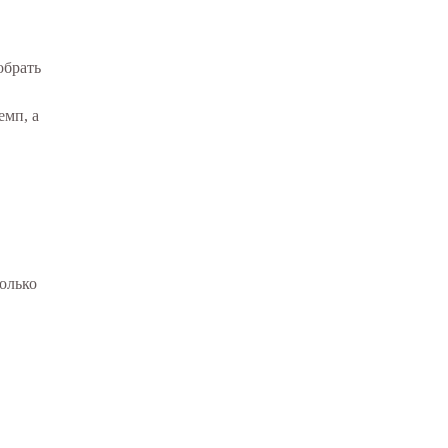
обрать
емп, а
только