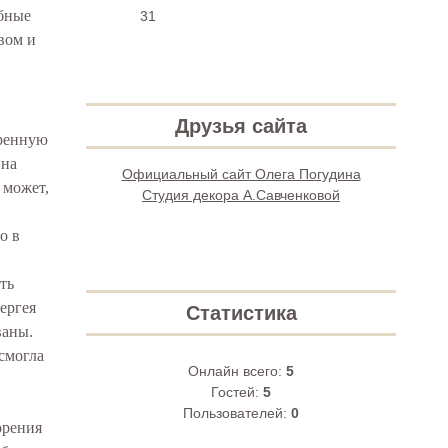
обные
31
вом и
Друзья сайта
аренную
 на
Официальный сайт Олега Погудина
 может,
Студия декора А.Савченковой
о в
ть
ергея
Статистика
ваны.
 смогла
Онлайн всего:
5
Гостей:
5
Пользователей:
0
орения