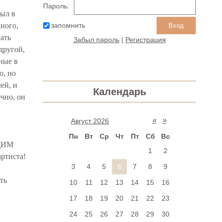
Пароль:
был в
запомнить
ного,
ать
Забыл пароль
|
Регистрация
другой,
ные в
о, но
ей, и
Календарь
ечно, он
«
»
Август 2026
Пн
Вт
Ср
Чт
Пт
Сб
Вс
ЯЩИМ
1
2
артиста!
3
4
5
6
7
8
9
ть
10
11
12
13
14
15
16
17
18
19
20
21
22
23
24
25
26
27
28
29
30