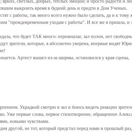
; ярких, светлых, добрых, теплых эмоций; и просто радости и л
умевшим выкроить время в будний день и придти в Дом Ученых.
стят с работы, так много всего нужно было сделать, да и к тому 
моим "преждевременным уходам с работы". И все же я пришла, и 
идала, что будет ТАК много: переаншлаг, зал полон, нет свободны
удут зрители, которые, я абсолютно уверена, впервые видят Юри
ве!
чинается. Артист вышел из-за ширмы, остановился у края сцены,
ерпением. Украдкий смотрю в зал и боюсь видеть реакции зрител
шо. Уже первые слова, первое стихотворение, обращенное Алекс
ями, новыми чувствами.
дня другой, не тот, который предстал перед нами в прошлый раз,