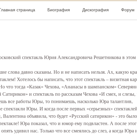
Главная страница
Биография
Дискография
Форум
осковский спектакль Юрия Александровича Решетникова в этом 
ие слова давно сказаны. Но и не написать нельзя. Ах, какую кр
аклем! Хотелось бы написать, что этот спектакль – визитная ка
. Но что тогда «Казак» Чехова, «Ананасы в шампанском» Северян
Сатирикон» и спектакль по рассказам Чехова «И смех, и слезы,
аешь все работы Юры, то понимаешь, насколько Юра талантлив,
кие спектакли Юры. И когда после первых «серьезных» спектакл
, Валентина объявила, что будет «Русский сатирикон» - это было
пектакле! Юра показал, что и юмор ему подвластен. А после этог
опять удивил нас. Только что все смеялись до слез, а когда Юра 