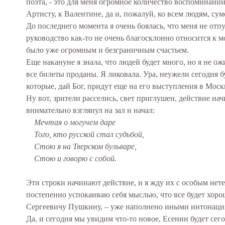
поэта, - это для меня огромное количество воспоминаний
Артисту, к Валентине, да и, пожалуй, ко всем людям, с
До последнего момента я очень боялась, что меня не отпу
руководство как-то не очень благосклонно относится к 
было уже огромным и безграничным счастьем.
Еще накануне я знала, что людей будет много, но я не ож
все билеты проданы. Я ликовала. Ура, неужели сегодня б
которые, дай Бог, придут еще на его выступления в Моск
Ну вот, зрители расселись, свет приглушен, действие на
внимательно взглянул на зал и начал:
Мечтая о могучем даре
Того, кто русской стал судьбой,
Стою я на Тверском бульваре,
Стою и говорю с собой.
Эти строки начинают действие, и я жду их с особым нет
постепенно успокаиваю себя мыслью, что все будет хоро
Сергеевичу Пушкину, – уже наполнено иными интонаци
Да, и сегодня мы увидим что-то новое, Есенин будет сего