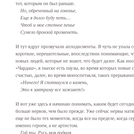
тот, которым он был раньше.
Но, обреченный на гоненье,
Еще я долго буду петь…
Чтоб и мое степное пенье
Сумело бронзой прозвенеть.
И тут вдруг прозвучали аплодисменты. Я чуть не упала со
короткие, нерешительные, впоследствии понимающие, что 
новых людей, которые не знают, что будет далее. Как ин
«Чардаш», в пьеске есть паузы, во время которых новые 
счастью, далее, во время моноспетакля, таких прерыван
«Ничего! Я споткнулся о камень,
Это к завтраму все заживет!»
И вот уже здесь я начинаю понимать, каким будет сего
больше нервов, чем было прежде. Уже сейчас нервы натян
еще не было тех моментов, когда все на пределе, когда с
именно героем, а не артистом.
Гой ты, Русь моя родная,