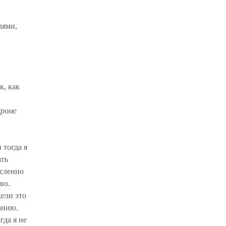
лями,
к, как
кроме
 тогда я
ать
ысленно
аво.
ели это
манию.
гда я не