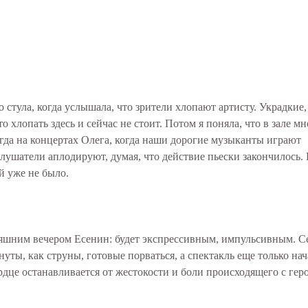
 стула, когда услышала, что зрители хлопают артисту. Украдкие,
хлопать здесь и сейчас не стоит. Потом я поняла, что в зале мн
огда на концертах Олега, когда наши дорогие музыканты играют
слушатели аплодируют, думая, что действие пьески закончилось.
ий уже не было.
дняшним вечером Есенин: будет экспрессивным, импульсивным. С
уты, как струны, готовые порваться, а спектакль еще только нач
ердце останавливается от жестокости и боли происходящего с гер