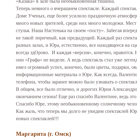
«Казака» в зале была необыкновенная тишина.
Теперь немного о вчерашнем спектакле. Каждый спектак
Доме Ученых, еще более усилило праздничную атмосфер
много новых зрителей, среди них много молодежи. Мест 
стулья. Наша Настенька на своем «посту». Забегая вперед
не такой лиричный, как предыдущий. Каждый раз спекта
разных залах, и Юра, естественно, все находящееся на с
всегда здОрово. И каждая «версия», конечно, нравится. 
они «Графа» не видели. А ведь спектакль стал уже леген
имел огромный успех, конечно, были цветы, подарки, ов
информационные материалы о Юре. Как всегда, Валентин
телефона, чтобы заранее можно было узнавать о спектак
В общем, все было отлично, и дорогих Юрия Алексан
окончанием сезона! Еще раз спасибо Валентине, ведь эт
Спасибо Юре, этому необыкновенному солнечному человек
Как жаль, что теперь мы долго не увидим спектаклей Ю
новых спектаклей!!!
Маргарита (г. Омск)