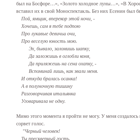
был на Босфоре…», «Золото холодное луны…», «В Хоросса
вставил их в свой Моноспектакль. Без них Есенин был б
Пой, ямщик, вперекор этой ночи, -
Хочешь, сам я тебе подпою
Про лукавые девичьи очи,
Про веселую юность мою.
Эх, бывало, заломишь шапку,
Да заложишь в оглобли коня,
Да приляжешь на сена охапку, -
Вспоминай лишь, как звали меня.
И откуда бралась осанка!
А в полуночную тишину
Разговорчивая итальянка
Уговаривала не одну.
Мимо этого момента я пройти не могу. У меня создалось 
сорвет голос.
"Черный человек!
Ты прескверный гость.