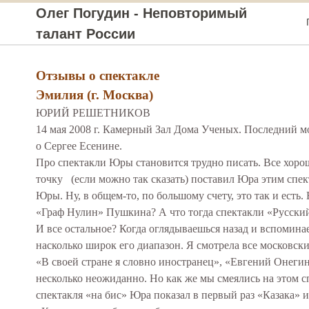
Олег Погудин - Неповторимый
талант России
Отзывы о спектакле
Эмилия (г. Москва)
ЮРИЙ РЕШЕТНИКОВ
14 мая 2008 г. Камерный Зал Дома Ученых. Последний м
о Сергее Есенине.
Про спектакли Юры становится трудно писать. Все хорош
точку (если можно так сказать) поставил Юра этим спект
Юры. Ну, в общем-то, по большому счету, это так и есть
«Граф Нулин» Пушкина? А что тогда спектакли «Русский 
И все остальное? Когда оглядываешься назад и вспомин
насколько широк его диапазон. Я смотрела все московс
«В своей стране я словно иностранец», «Евгений Онегин
несколько неожиданно. Но как же мы смеялись на этом с
спектакля «на бис» Юра показал в первый раз «Казака» и 