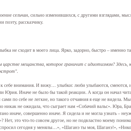
роение сельчан, сильно изменившихся, с другими взглядами, мыс
и поэту, рассказчику.
бка не сходит в моего лица. Ярко, задорно, быстро – именно та
арстве мещанства, которое граничит с идиотизмом? Здесь, 
окстрот".
я к себе внимания. И вижу… улыбки: люби улыбаются, смеются, и
ли Юрия. Иначе не было бы такой реакции. А когда он начал чит
 сами по себе не легкие, но такого отчаяния я еще не видела. М
но никак не ожидала, что сыграет нам «Собачий вальс». Юра, Бр
о иначе, совершенно иначе. Я сидела и не могла узнать – неуж
 Нет, это что-то совсем другое, но не подвластно моему пони
спросил сегодня у менялы…», «Шаганэ ты моя, Шаганэ!», «Нико