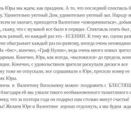
ль Юры мы ждем, как праздник. А то, что последний спектакль 
у. Удивительно уютный Дом, удивительно уютный зал. Народу м
всем не хватает, приходится Валентине «изворачиваться», добыв
, скажу, что с музыкой все было в порядке. Спектакль опять был 
кль разный, но каждый раз это - ЕСЕНИН. К тому же, сцены раз
цене обыгрывает каждый раз по-разному, иногда очень неожиданн
На «бис», конечно, «Граф Нулин», ведь очень много новых зрител
дарным. Конечно, Юра, как всегда, «выложился» до предела, кон
ации. Конечно, с удовольствием зрители раскупали диски и все
у тоже не отпускали, все спрашивали о Юре, просили номер ее
лях Юры.
дровича и Валентину Васильевну можно поздравить с БЛЕСТ
о благодаря ей мы узнали такого необыкновенного талантливого 
у, что за полтора года он подарил нам столько минут счастья!
ры! Желаем Юре и Валентине хорошо отдохнуть, а мы будем жда