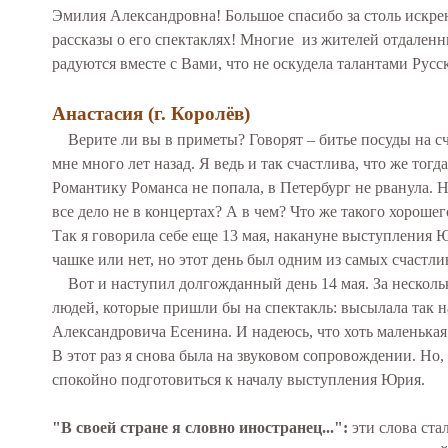
Эмилия Александровна! Большое спасибо за столь искре
рассказы о его спектаклях! Многие из жителей отдаленн
радуются вместе с Вами, что не оскудела талантами Русс
Анастасия (г. Королёв)
Верите ли вы в приметы? Говорят – битье посуды на 
мне много лет назад. Я ведь и так счастлива, что же тог
Романтику Романса не попала, в Петербург не рванула.
все дело не в концертах? А в чем? Что же такого хороше
Так я говорила себе еще 13 мая, накануне выступления
чашке или нет, но этот день был одним из самых счастли
Вот и наступил долгожданный день 14 мая. За несколь
людей, которые пришли бы на спектакль: высылала так
Александровича Есенина. И надеюсь, что хоть маленькая
В этот раз я снова была на звуковом сопровождении. Но, 
спокойно подготовиться к началу выступления Юрия.
"В своей стране я словно иностранец...":
эти слова ста