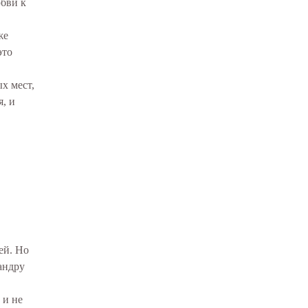
юбви к
же
это
х мест,
я, и
ей. Но
андру
 и не