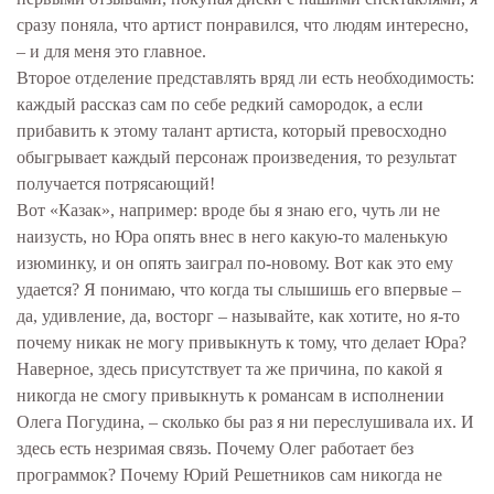
сразу поняла, что артист понравился, что людям интересно,
– и для меня это главное.
Второе отделение представлять вряд ли есть необходимость:
каждый рассказ сам по себе редкий самородок, а если
прибавить к этому талант артиста, который превосходно
обыгрывает каждый персонаж произведения, то результат
получается потрясающий!
Вот «Казак», например: вроде бы я знаю его, чуть ли не
наизусть, но Юра опять внес в него какую-то маленькую
изюминку, и он опять заиграл по-новому. Вот как это ему
удается? Я понимаю, что когда ты слышишь его впервые –
да, удивление, да, восторг – называйте, как хотите, но я-то
почему никак не могу привыкнуть к тому, что делает Юра?
Наверное, здесь присутствует та же причина, по какой я
никогда не смогу привыкнуть к романсам в исполнении
Олега Погудина, – сколько бы раз я ни переслушивала их. И
здесь есть незримая связь. Почему Олег работает без
программок? Почему Юрий Решетников сам никогда не