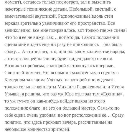
момент), осталось только посмотреть зал и выяснить
некоторые технические детали. Небольшой, светлый, с
замечательной акустикой. Расположенные вдоль стен
зеркала зрительно увеличивают его пространство. Все
великолепно, все мне понравилось, вот только где же сцена?
Что-то я ее не вижу. Так… вот это да. Такого положения
сцены мне видеть еще ни разу не приходилось – она была
сбоку… А это значит, что, при большом количестве народа,
артист, стоящей на сцене, будет виден далеко не всем.
Возникла проблема, с которой я столкнулась впервые.
Сложный момент. Но, вспомнив малюсенькую сценку в
Камерном зале дома Ученых, на которой впору делать
только сольные концерты Михаила Радюкевича или Игоря
Урьяша, я решила, что раз уж Юра отыграл там «Есенина»,
то уж тут-то он как-нибудь найдет выход из этого
положения: благо, на это он большой мастер. Сама-то по
себе сцена очень удобная, но вот расположение ее… Сразу
понятно, что здесь проходят вечера, рассчитанные на
небольшое количество зрителей.