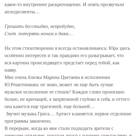
какое-то внутреннее раскрепощение. И опять прозвучали
аплодисменты…
Грешить бесстыдно, непробудно,
Счет потерять ночам и дням…
На этом стихотворении я всегда останавливаюсь: Юра здесь
особенно интересен и так правдиво его разыгрывает, что
вся картина происходящего предстает перед тобой, как
наяву.
Мне очень близка Марина Цветаева в исполнении
Ю.Решетникова: не знаю, может ли еще быть лучше
мужское исполнение ее стихов? Каждое слово пронизано
болью, не кричащей, а запрятанной глубоко в себя, и оттого
она кажется еще трагичней, еще больней…
Звучит музыка Грига… Артист кланяется: первое отделение
программы закончено.
В перерыве, когда ко мне стали подходить зрители с
первыми отзывами, покупая диски с нашими спектаклями, я