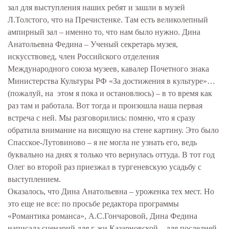
зал для выступления наших ребят и зашли в музей
Л.Толстого, что на Пречистенке. Там есть великолепный
ампирный зал – именно то, что нам было нужно. Дина
Анатольевна Федина – Ученый секретарь музея,
искусствовед, член Российского отделения
Международного союза музеев, кавалер Почетного знака
Министерства Культуры РФ «За достижения в культуре»…
(пожалуй, на этом я пока и остановлюсь) – в то время как
раз там и работала. Вот тогда и произошла наша первая
встреча с ней. Мы разговорились: помню, что я сразу
обратила внимание на висящую на стене картину. Это было
Спасское-Лутовиново – я не могла не узнать его, ведь
буквально на днях я только что вернулась оттуда. В тот год
Олег во второй раз приезжал в тургеневскую усадьбу с
выступлением.
Оказалось, что Дина Анатольевна – уроженка тех мест. Но
это еще не все: по просьбе редактора программы
«Романтика романса», А.С.Гончаровой, Дина Федина
написала сценарий для г-жи Казарновской – для последней