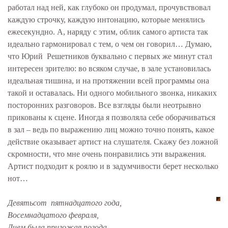
работал над ней, как глубоко он продумал, прочувствовал
каждую строчку, каждую интонацию, которые менялись
ежесекундно. А, наряду с этим, облик самого артиста так
идеально гармонировал с тем, о чем он говорил… Думаю,
что Юрий Решетников буквально с первых же минут стал
интересен зрителю: во всяком случае, в зале установилась
идеальная тишина, и на протяжении всей программы она
такой и оставалась. Ни одного мобильного звонка, никаких
посторонних разговоров. Все взгляды были неотрывно
прикованы к сцене. Иногда я позволяла себе оборачиваться
в зал – ведь по выражению лиц можно точно понять, какое
действие оказывает артист на слушателя. Скажу без ложной
скромности, что мне очень понравились эти выражения.
Артист подходит к роялю и в задумчивости берет несколько
нот…
Девятьсот пятнадцатого года,
Восемнадцатого февраля,
Днем была пригожая погода,