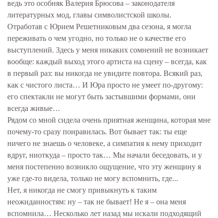
ведь это особняк Валерия Брюсова – законодателя
литературных мод, главы символистской школы.
Отработав с Юрием Решетниковым два сезона, я могла
переживать о чем угодно, но только не о качестве его
выступлений. Здесь у меня никаких сомнений не возникает
вообще: каждый выход этого артиста на сцену – всегда, как
в первый раз: вы никогда не увидите повтора. Всякий раз,
как с чистого листа… И Юра просто не умеет по-другому:
его спектакли не могут быть застывшими формами, они
всегда живые…
Рядом со мной сидела очень приятная женщина, которая мне
почему-то сразу понравилась. Вот бывает так: ты еще
ничего не знаешь о человеке, а симпатия к нему приходит
вдруг, ниоткуда – просто так… Мы начали беседовать, и у
меня постепенно возникло ощущение, что эту женщину я
уже где-то видела, только не могу вспомнить, где...
Нет, я никогда не смогу привыкнуть к таким
неожиданностям: ну – так не бывает! Не я – она меня
вспомнила… Несколько лет назад мы искали подходящий