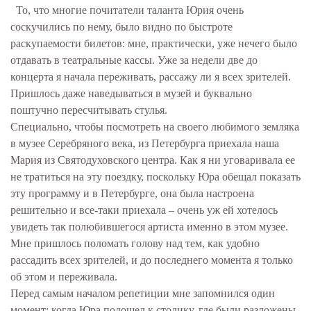
То, что многие почитатели таланта Юрия очень
соскучились по нему, было видно по быстроте
раскупаемости билетов: мне, практически, уже нечего было
отдавать в театральные кассы. Уже за недели две до
концерта я начала переживать, рассажу ли я всех зрителей.
Пришлось даже наведываться в музей и буквально
поштучно пересчитывать стулья.
Специально, чтобы посмотреть на своего любимого земляка
в музее Серебряного века, из Петербурга приехала наша
Мария из Святодуховского центра. Как я ни уговаривала ее
не тратиться на эту поездку, поскольку Юра обещал показать
эту программу и в Петербурге, она была настроена
решительно и все-таки приехала – очень уж ей хотелось
увидеть так полюбившегося артиста именно в этом музее.
Мне пришлось поломать голову над тем, как удобно
рассадить всех зрителей, и до последнего момента я только
об этом и переживала.
Перед самым началом репетиции мне запомнился один
момент: когда Юра подошел к столику, где были разложены