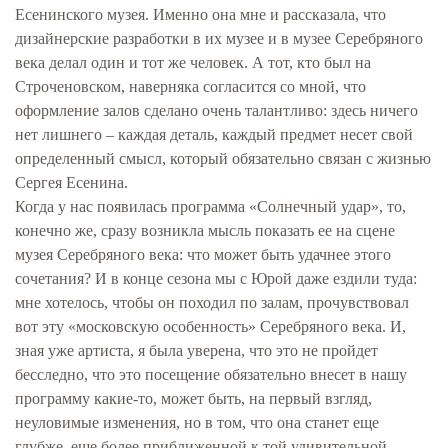
Есенинского музея. Именно она мне и рассказала, что
дизайнерские разработки в их музее и в музее Серебряного
века делал один и тот же человек. А тот, кто был на
Строченовском, наверняка согласится со мной, что
оформление залов сделано очень талантливо: здесь ничего
нет лишнего – каждая деталь, каждый предмет несет свой
определенный смысл, который обязательно связан с жизнью
Сергея Есенина.
Когда у нас появилась программа «Солнечный удар», то,
конечно же, сразу возникла мысль показать ее на сцене
музея Серебряного века: что может быть удачнее этого
сочетания? И в конце сезона мы с Юрой даже ездили туда:
мне хотелось, чтобы он походил по залам, прочувствовал
вот эту «московскую особенность» Серебряного века. И,
зная уже артиста, я была уверена, что это не пройдет
бесследно, что это посещение обязательно внесет в нашу
программу какие-то, может быть, на первый взгляд,
неуловимые изменения, но в том, что она станет еще
глубже, еще более приближенной к той удивительной