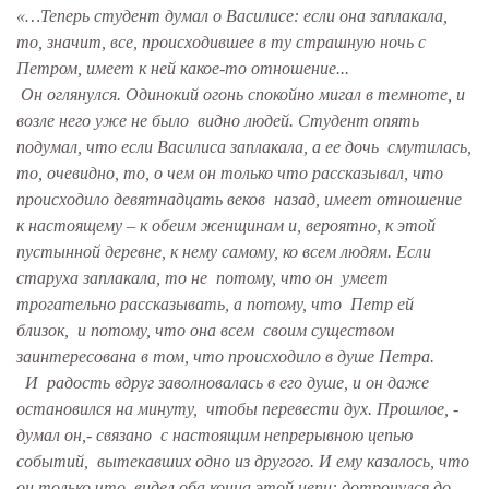
«…Теперь студент думал о Василисе: если она заплакала,
то, значит, все, происходившее в ту страшную ночь с
Петром, имеет к ней какое-то отношение...
Он оглянулся. Одинокий огонь спокойно мигал в темноте, и
возле него уже не было видно людей. Студент опять
подумал, что если Василиса заплакала, а ее дочь смутилась,
то, очевидно, то, о чем он только что рассказывал, что
происходило девятнадцать веков назад, имеет отношение
к настоящему – к обеим женщинам и, вероятно, к этой
пустынной деревне, к нему самому, ко всем людям. Если
старуха заплакала, то не потому, что он умеет
трогательно рассказывать, а потому, что Петр ей
близок, и потому, что она всем своим существом
заинтересована в том, что происходило в душе Петра.
И радость вдруг заволновалась в его душе, и он даже
остановился на минуту, чтобы перевести дух. Прошлое, -
думал он,- связано с настоящим непрерывною цепью
событий, вытекавших одно из другого. И ему казалось, что
он только что видел оба конца этой цепи: дотронулся до