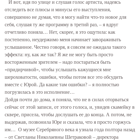
И вот, идя по улице и слушая голос артиста, надеясь
отследить все плюсы и минусы его выступления,
совершенно не думая, что я могу найти что-то новое для
себя, слушая ту же программу в третий раз, – я вдруг
отчетливо поняла… Нет, скорее, я это ощутила: как
постепенно, неудержимо меня начинает завораживать
услышанное. Честно говоря, я совсем не ожидала такого
эффекта: ну, как же так? Я же не могу быть просто
восторженным зрителем – надо постараться быть
«придирчивой», чтобы услышать кажущиеся мне
шероховатости, ошибки, чтобы потом все это обсудить
вместе с Юрой. Да какие там ошибки? – я полностью
погрузилась в это исполнение…
Дойдя почти до дома, я поняла, что не в силах оторваться
сейчас от этой записи, от этого голоса, и, увидев скамейку в
сквере, присела, чтобы дослушать ее до конца. А потом, не
выдержав, позвонила Юре и сказала, что я просто горжусь
им… О музее Серебряного века я узнала года полтора назад
– от Светланы Николаевны Шетраковой – директора