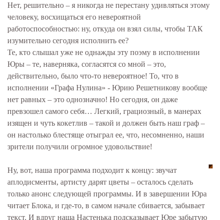
Нет, решительно – я никогда не перестану удивляться этому
человеку, восхищаться его невероятной
работоспособностью: ну, откуда он взял силы, чтобы ТАК
изумительно сегодня исполнить ее?
Те, кто слышал уже не однажды эту поэму в исполнении
Юры – те, наверняка, согласятся со мной – это,
действительно, было что-то невероятное! То, что в
исполнении «Графа Нулина» - Юрию Решетникову вообще
нет равных – это однозначно! Но сегодня, он даже
превзошел самого себя… Легкий, грациозный, в манерах
изящен и чуть кокетлив – такой и должен быть наш граф –
он настолько блестяще отыграл ее, что, несомненно, наши
зрители получили огромное удовольствие!
Ну, вот, наша программа подходит к концу: звучат
аплодисменты, артисту дарят цветы – осталось сделать
только анонс следующей программы. И в завершении Юра
читает Блока, и где-то, в самом начале сбивается, забывает
текст. И вдруг наша Настенька подсказывает Юре забытую