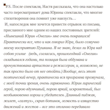
P.S. После спектакля, Настя рассказала, что она настолько
часто пересматривает дома Юрины спектакли, что многие
стихотворения она помнит уже наизусть…
И, напоследок мне хочется привести отрывок из письма,
присланного мне одним из наших постоянных зрителей:
«Нынешний Юрин «Онегин» мне очень понравился!
Практически все, что и как говорил Юра, было созвучно
моему восприятию Пушкина. Я не знаю, делал ли Юра над
собою усилие (ведь, согласись, прошлогодний «Онегин»
складывался годами, та позиция была обдумана и
прочувствована артистом и режиссером, и, возможно, не
так просто было от нее отойти.) Вообще, весь этот
поэтический вечер, практически вся программа прозвучала,
с моей точки зрения, очень гармонично. Юрин лирический
герой, порою вдумчивый, порою яркий, искрометный, был
необыкновенно хорош и убедителен. Длинный пиджак,
жилет, «галтух», скрип ботинок, легкость и изящество
движений и жестов – все это отлично передавало