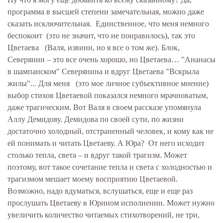
программа в высшей степени замечательная, можно даже
сказать исключительная. Единственное, что меня немного
беспокоит (это не значит, что не понравилось), так это
Цветаева (Валя, извини, но я все о том же). Блок,
Северянин – это все очень хорошо, но Цветаева… "Ананасы
в шампанском" Северянина и вдруг Цветаева "Вскрыла
жилы"... Для меня (это мое личное субъективное мнение)
выбор стихов Цветаевой показался немного мрачноватым,
даже трагическим. Вот Валя в своем рассказе упомянула
Аллу Демидову. Демидова по своей сути, по жизни
достаточно холодный, отстраненный человек, и кому как не
ей понимать и читать Цветаеву. А Юра? От него исходит
столько тепла, света – и вдруг такой трагизм. Может
поэтому, вот такое сочетание тепла и света с холодностью и
трагизмом мешает моему восприятию Цветаевой.
Возможно, надо вдуматься, вслушаться, еще и еще раз
прослушать Цветаеву в Юрином исполнении. Может нужно
увеличить количество читаемых стихотворений, не три,