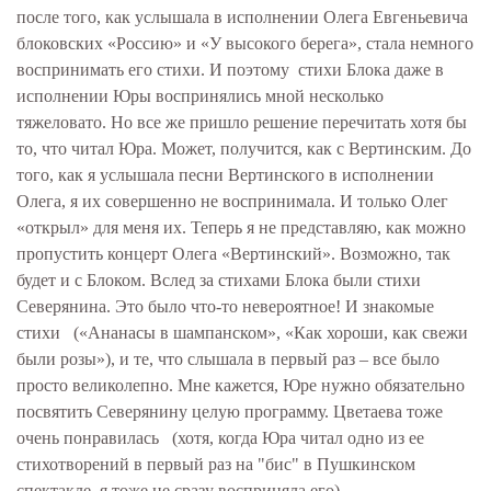
после того, как услышала в исполнении Олега Евгеньевича
блоковских «Россию» и «У высокого берега», стала немного
воспринимать его стихи. И поэтому стихи Блока даже в
исполнении Юры воспринялись мной несколько
тяжеловато. Но все же пришло решение перечитать хотя бы
то, что читал Юра. Может, получится, как с Вертинским. До
того, как я услышала песни Вертинского в исполнении
Олега, я их совершенно не воспринимала. И только Олег
«открыл» для меня их. Теперь я не представляю, как можно
пропустить концерт Олега «Вертинский». Возможно, так
будет и с Блоком. Вслед за стихами Блока были стихи
Северянина. Это было что-то невероятное! И знакомые
стихи («Ананасы в шампанском», «Как хороши, как свежи
были розы»), и те, что слышала в первый раз – все было
просто великолепно. Мне кажется, Юре нужно обязательно
посвятить Северянину целую программу. Цветаева тоже
очень понравилась (хотя, когда Юра читал одно из ее
стихотворений в первый раз на "бис" в Пушкинском
спектакле, я тоже не сразу восприняла его).