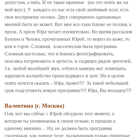
допустим, а пять. И не такие мрачные (но это опять же на
мой вкус). У каждого из нас есть свой любимый поэт, есть
свое восприятие поэзии. Двух совершенно одинаковых
мнений быть не может. Вот мне все-таки ближе не поэзия, а
проза. А прозу Юра читает изумительно. Во время рассказов
Бунина и Чехова, прочитанных Юрой, то мороз по коже, то
ком в горле. Сложная, классическая была программа.
Сложная настолько, что я боялась фотографировать,
опасаясь потревожить и артиста, и сидящих рядом зрителей,
т.к. любой малейший звук, отблеск камеры мог помешать,
нарушить волшебство происходящего в зале. Но в целом
опять хочется сказать – Юра, браво!!!! За такой небольшой
срок подготовить новую программу!!!! Юра, Вы молодец!!!!
Валентина (г. Москва)
Оля, вот мы сейчас с Юрой обсудили этот момент, о
котором ты упоминаешь в своем отзыве, и пришли к
единому мнению… Ну, не должна быть программа
гладенькая, как ровное поле, вызывающая только приятные