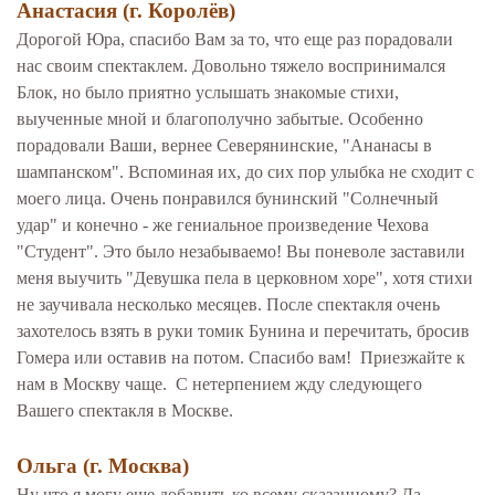
Анастасия (г. Королёв)
Дорогой Юра, спасибо Вам за то, что еще раз порадовали
нас своим спектаклем. Довольно тяжело воспринимался
Блок, но было приятно услышать знакомые стихи,
выученные мной и благополучно забытые. Особенно
порадовали Ваши, вернее Северянинские, "Ананасы в
шампанском". Вспоминая их, до сих пор улыбка не сходит с
моего лица. Очень понравился бунинский "Солнечный
удар" и конечно - же гениальное произведение Чехова
"Студент". Это было незабываемо! Вы поневоле заставили
меня выучить "Девушка пела в церковном хоре", хотя стихи
не заучивала несколько месяцев. После спектакля очень
захотелось взять в руки томик Бунина и перечитать, бросив
Гомера или оставив на потом. Спасибо вам! Приезжайте к
нам в Москву чаще. С нетерпением жду следующего
Вашего спектакля в Москве.
Ольга (г. Москва)
Ну что я могу еще добавить ко всему сказанному? Да,