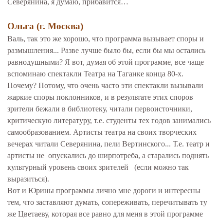
Северянина, я думаю, прибавится…
Ольга (г. Москва)
Валь, так это же хорошо, что программа вызывает споры и
размышления... Разве лучше было бы, если бы мы остались
равнодушными? Я вот, думая об этой программе, все чаще
вспоминаю спектакли Театра на Таганке конца 80-х.
Почему? Потому, что очень часто эти спектакли вызывали
жаркие споры поклонников, и в результате этих споров
зрители бежали в библиотеку, читали первоисточники,
критическую литературу, т.е. студенты тех годов занимались
самообразованием. Артисты театра на своих творческих
вечерах читали Северянина, пели Вертинского... Т.е. театр и
артисты не опускались до ширпотреба, а старались поднять
культурный уровень своих зрителей (если можно так
выразиться).
Вот и Юрины программы лично мне дороги и интересны
тем, что заставляют думать, сопереживать, перечитывать ту
же Цветаеву, которая все равно для меня в этой программе