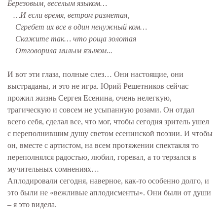
Березовым, веселым языком…
…И если время, ветром разметая,
Сгребет их все в один ненужный ком…
Скажите так… что роща золотая
Отговорила милым языком...
И вот эти глаза, полные слез… Они настоящие, они
выстраданы, и это не игра. Юрий Решетников сейчас
прожил жизнь Сергея Есенина, очень нелегкую,
трагическую и совсем не усыпанную розами. Он отдал
всего себя, сделал все, что мог, чтобы сегодня зритель ушел
с переполнившим душу светом есенинской поэзии. И чтобы
он, вместе с артистом, на всем протяжении спектакля то
переполнялся радостью, любил, горевал, а то терзался в
мучительных сомнениях…
Аплодировали сегодня, наверное, как-то особенно долго, и
это были не «вежливые аплодисменты». Они были от души
– я это видела.