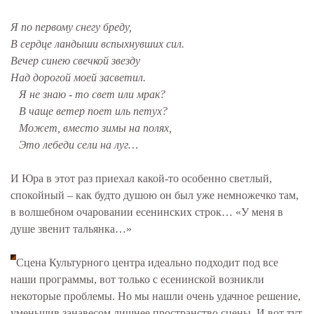
Я по первому снегу бреду,
В сердце ландыши вспыхнувших сил.
Вечер синею свечкой звезду
Над дорогой моей засветил.
Я не знаю - то свет или мрак?
В чаще ветер поет иль петух?
Может, вместо зимы на полях,
Это лебеди сели на луг…
И Юра в этот раз приехал какой-то особенно светлый,
спокойный – как будто душою он был уже немножечко там,
в волшебном очаровании есенинских строк… «У меня в
душе звенит тальянка…»
Сцена Культурного центра идеально подходит под все
наши программы, вот только с есенинской возникли
некоторые проблемы. Но мы нашли очень удачное решение,
уменьшив занавесом лишнее пространство сцены. И вот тут