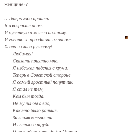
женщине»?
…Теперь года прошли.
Я в возрасте ином.
И чувствую и мыслю по-иному.
И говорю за праздничным вином:
Хвала и слава рулевому!
Любимая!
Сказать приятно мне:
Я избежал паденья с кручи.
Теперь в Советской стороне
Я самый яростный попутчик.
Я стал не тем,
Кем был тогда.
Не мучил бы я вас,
Как это было раньше.
За знамя вольности
И светлого труда
Готов идти хоть до Ла-Манша…