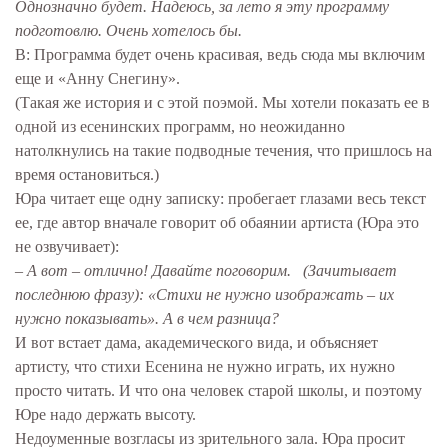
Однозначно будет. Надеюсь, за лето я эту программу
подготовлю. Очень хотелось бы.
В: Программа будет очень красивая, ведь сюда мы включим
еще и «Анну Снегину».
(Такая же история и с этой поэмой. Мы хотели показать ее в
одной из есенинских программ, но неожиданно
натолкнулись на такие подводные течения, что пришлось на
время остановиться.)
Юра читает еще одну записку: пробегает глазами весь текст
ее, где автор вначале говорит об обаянии артиста (Юра это
не озвучивает):
– А вот – отлично! Давайте поговорим. (Зачитывает
последнюю фразу): «Стихи не нужно изображать – их
нужно показывать». А в чем разница?
И вот встает дама, академического вида, и объясняет
артисту, что стихи Есенина не нужно играть, их нужно
просто читать. И что она человек старой школы, и поэтому
Юре надо держать высоту.
Недоуменные возгласы из зрительного зала. Юра просит