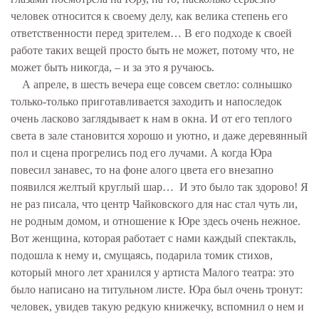
человек относится к своему делу, как велика степень его
ответственности перед зрителем… В его подходе к своей
работе таких вещей просто быть не может, потому что, не
может быть никогда, – и за это я ручаюсь.
А апреле, в шесть вечера еще совсем светло: солнышко
только-только приготавливается заходить и напоследок
очень ласково заглядывает к нам в окна. И от его теплого
света в зале становится хорошо и уютно, и даже деревянный
пол и сцена прогрелись под его лучами. А когда Юра
повесил занавес, то на фоне алого цвета его внезапно
появился желтый круглый шар… И это было так здорово! Я
не раз писала, что центр Чайковского для нас стал чуть ли,
не родным домом, и отношение к Юре здесь очень нежное.
Вот женщина, которая работает с нами каждый спектакль,
подошла к нему и, смущаясь, подарила томик стихов,
который много лет хранился у артиста Малого театра: это
было написано на титульном листе. Юра был очень тронут:
человек, увидев такую редкую книжечку, вспомнил о нем и