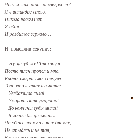
Что ж ты, ночь, наковеркала?
Я в цилиндре стою.
Никого рядом нет.
Я один…
И разбитое зеркало…
И, помедлив секунду:
…Ну, целуй же! Так хочу я.
Песню тлен пропел и мне.
Видно, смерть мою почуял
Тот, кто вьется в вышине.
Увядающая сила!
Умирать так умирать!
До кончины губы милой
Я хотел бы целовать.
Чтоб все время в синих дремах,
Не стыдясь и не тая,
В нежном шелесте черемух