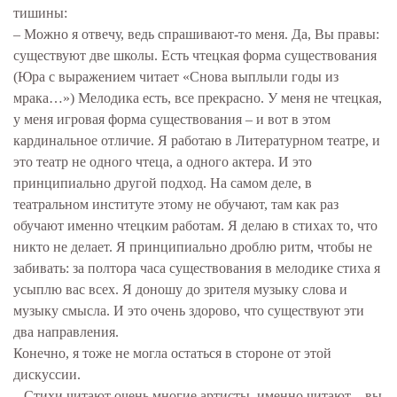
тишины:
– Можно я отвечу, ведь спрашивают-то меня. Да, Вы правы:
существуют две школы. Есть чтецкая форма существования
(Юра с выражением читает «Снова выплыли годы из
мрака…») Мелодика есть, все прекрасно. У меня не чтецкая,
у меня игровая форма существования – и вот в этом
кардинальное отличие. Я работаю в Литературном театре, и
это театр не одного чтеца, а одного актера. И это
принципиально другой подход. На самом деле, в
театральном институте этому не обучают, там как раз
обучают именно чтецким работам. Я делаю в стихах то, что
никто не делает. Я принципиально дроблю ритм, чтобы не
забивать: за полтора часа существования в мелодике стиха я
усыплю вас всех. Я доношу до зрителя музыку слова и
музыку смысла. И это очень здорово, что существуют эти
два направления.
Конечно, я тоже не могла остаться в стороне от этой
дискуссии.
– Стихи читают очень многие артисты, именно читают – вы