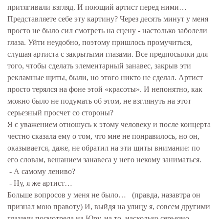
притягивали взгляд. И поющий артист перед ними…
Представляете себе эту картину? Через десять минут у меня
просто не было сил смотреть на сцену - настолько заболели
глаза. Уйти неудобно, поэтому пришлось промучиться,
слушая артиста с закрытыми глазами. Все предпосылки для
того, чтобы сделать элементарный занавес, закрыв эти
рекламные щиты, были, но этого никто не сделал. Артист
просто терялся на фоне этой «красоты». И непонятно, как
можно было не подумать об этом, не взглянуть на этот
серьезный просчет со стороны?
Я с уважением отношусь к этому человеку и после концерта
честно сказала ему о том, что мне не понравилось, но он,
оказывается, даже, не обратил на эти щиты внимание: по
его словам, вешанием занавеса у него некому заниматься.
- А самому лениво?
- Ну, я же артист…
Больше вопросов у меня не было… (правда, назавтра он
признал мою правоту) И, выйдя на улицу я, совсем другими
глазами посмотрела на Юру, на то, насколько серьезно