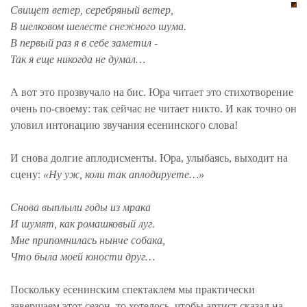
Свищет ветер, серебряный ветер,
В шелковом шелесте снежного шума.
В первый раз я в себе заметил -
Так я еще никогда не думал…
А вот это прозвучало на бис. Юра читает это стихотворение
очень по-своему: так сейчас не читает никто. И как точно он
уловил интонацию звучания есенинского слова!
И снова долгие аплодисменты. Юра, улыбаясь, выходит на
сцену:
«Ну уж, коли так аплодируете…»
Снова выплыли годы из мрака
И шумят, как ромашковый луг.
Мне припомнилась нынче собака,
Что была моей юности друг…
Поскольку есенинским спектаклем мы практически
завершаем этот сезон, то хотелось, чтобы артист сказал на