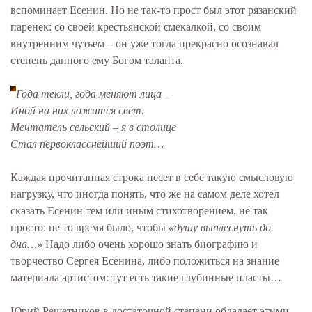
вспоминает Есенин. Но не так-то прост был этот рязанский
паренек: со своей крестьянской смекалкой, со своим
внутренним чутьем – он уже тогда прекрасно осознавал
степень данного ему Богом таланта.
Года текли, года меняют лица –
Иной на них ложится свет.
Мечтатель сельский – я в столице
Стал первокласснейший поэт…
Каждая прочитанная строка несет в себе такую смысловую
нагрузку, что иногда понять, что же на самом деле хотел
сказать Есенин тем или иным стихотворением, не так
просто: не то время было, чтобы
«душу выплеснуть до
дна…»
Надо либо очень хорошо знать биографию и
творчество Сергея Есенина, либо положиться на знание
материала артистом: тут есть такие глубинные пласты…
Юрий Решетников в достаточной степени обладает этими