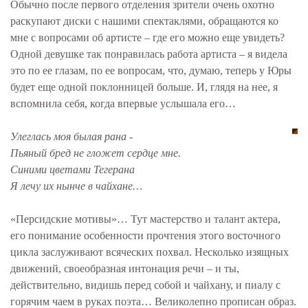
Обычно после первого отделения зрители очень охотно
раскупают диски с нашими спектаклями, обращаются ко
мне с вопросами об артисте – где его можно еще увидеть?
Одной девушке так понравилась работа артиста – я видела
это по ее глазам, по ее вопросам, что, думаю, теперь у Юры
будет еще одной поклонницей больше. И, глядя на нее, я
вспомнила себя, когда впервые услышала его…
Улеглась моя былая рана -
Пьяный бред не гложет сердце мне.
Синими цветами Тегерана
Я лечу их нынче в чайхане…
«Персидские мотивы»… Тут мастерство и талант актера,
его понимание особенности прочтения этого восточного
цикла заслуживают всяческих похвал. Несколько изящных
движений, своеобразная интонация речи – и ты,
действительно, видишь перед собой и чайхану, и пиалу с
горячим чаем в руках поэта… Великолепно прописан образ.