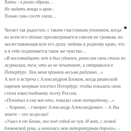
Хаты - в ризах образа…
Не видать конца и края -
Только синь сосет глаза…
Читает так радостно, с таким счастливым упоением, когда
во всем его облике просматривается совсем не громкая, но
захлестывающая всю его душу любовь к родному краю, что
и в тебе поднимается такое же чувство…
«В восемнадцать лет я был удивлен, разослав свои стихи по
журналам, тем, что их не печатают, и отправился в
Петербург. Там меня приняли весьма радушно…»
А вот и встреча с Александром Блоком, когда рязанский
паренек впервые посетил Петербург, чтобы показать свои
стихи известнейшему поэту России.
«Почитал я ему кое-что, показал свою тетрадочку…»
– Хорошо, – говорит Александр Александрович. – А Вы
знаете – это хо-ро-шо!
«Ушел я от Блока, ног под собой не чуя. И вот, с легкой
блоковской руки, и началась моя литературная дорога»
, –