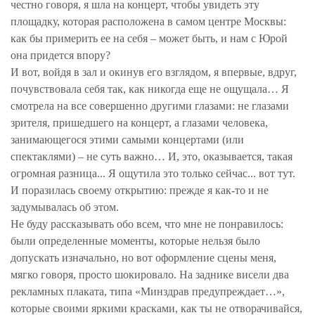
честно говоря, я шла на концерт, чтобы увидеть эту
площадку, которая расположена в самом центре Москвы:
как бы примерить ее на себя – может быть, и нам с Юрой
она придется впору?
И вот, войдя в зал и окинув его взглядом, я впервые, вдруг,
почувствовала себя так, как никогда еще не ощущала… Я
смотрела на все совершенно другими глазами: не глазами
зрителя, пришедшего на концерт, а глазами человека,
занимающегося этими самыми концертами (или
спектаклями) – не суть важно… И, это, оказывается, такая
огромная разница... Я ощутила это только сейчас... вот тут.
И поразилась своему открытию: прежде я как-то и не
задумывалась об этом.
Не буду рассказывать обо всем, что мне не понравилось:
были определенные моменты, которые нельзя было
допускать изначально, но вот оформление сцены меня,
мягко говоря, просто шокировало. На заднике висели два
рекламных плаката, типа «Минздрав предупреждает…»,
которые своими яркими красками, как ты не отворачивайся,