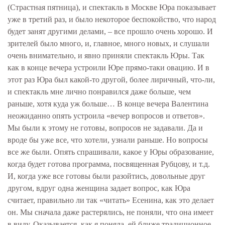
(Страстная пятница), и спектакль в Москве Юра показывает
уже в третий раз, и было некоторое беспокойство, что народ
будет занят другими делами, – все прошло очень хорошо. И
зрителей было много, и, главное, много новых, и слушали
очень внимательно, и явно приняли спектакль Юры. Так
как в конце вечера устроили Юре прямо-таки овацию. И в
этот раз Юра был какой-то другой, более лиричный, что-ли,
и спектакль мне лично понравился даже больше, чем
раньше, хотя куда уж больше… В конце вечера Валентина
неожиданно опять устроила «вечер вопросов и ответов».
Мы были к этому не готовы, вопросов не задавали. Да и
вроде бы уже все, что хотели, узнали раньше. Но вопросы
все же были. Опять спрашивали, какое у Юры образование,
когда будет готова программа, посвященная Рубцову, и т.д.
И, когда уже все готовы были разойтись, довольные друг
другом, вдруг одна женщина задает вопрос, как Юра
считает, правильно ли так «читать» Есенина, как это делает
он. Мы сначала даже растерялись, не поняли, что она имеет
в виду. Оказывается, как я поняла, ей ближе традиционное