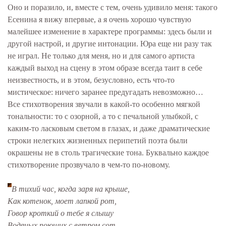
Оно и поразило, и, вместе с тем, очень удивило меня: такого
Есенина я вижу впервые, а я очень хорошо чувствую
малейшее изменение в характере программы: здесь были и
другой настрой, и другие интонации. Юра еще ни разу так
не играл. Не только для меня, но и для самого артиста
каждый выход на сцену в этом образе всегда таит в себе
неизвестность, и в этом, безусловно, есть что-то
мистическое: ничего заранее предугадать невозможно…
Все стихотворения звучали в какой-то особенно мягкой
тональности: то с озорной, а то с печальной улыбкой, с
каким-то ласковым светом в глазах, и даже драматические
строки нелегких жизненных перипетий поэта были
окрашены не в столь трагические тона. Буквально каждое
стихотворение прозвучало в чем-то по-новому.
В тихий час, когда заря на крыше,
Как котенок, моет лапкой рот,
Говор кроткий о тебе я слышу
Водяных поющих с ветром сот.