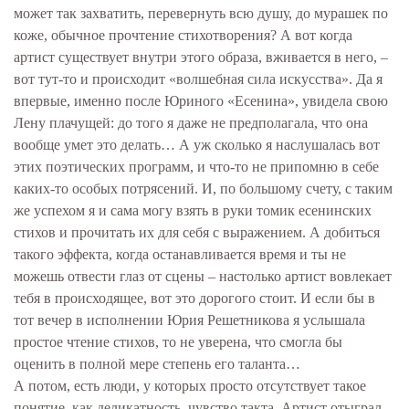
может так захватить, перевернуть всю душу, до мурашек по
коже, обычное прочтение стихотворения? А вот когда
артист существует внутри этого образа, вживается в него, –
вот тут-то и происходит «волшебная сила искусства». Да я
впервые, именно после Юриного «Есенина», увидела свою
Лену плачущей: до того я даже не предполагала, что она
вообще умет это делать… А уж сколько я наслушалась вот
этих поэтических программ, и что-то не припомню в себе
каких-то особых потрясений. И, по большому счету, с таким
же успехом я и сама могу взять в руки томик есенинских
стихов и прочитать их для себя с выражением. А добиться
такого эффекта, когда останавливается время и ты не
можешь отвести глаз от сцены – настолько артист вовлекает
тебя в происходящее, вот это дорогого стоит. И если бы в
тот вечер в исполнении Юрия Решетникова я услышала
простое чтение стихов, то не уверена, что смогла бы
оценить в полной мере степень его таланта…
А потом, есть люди, у которых просто отсутствует такое
понятие, как деликатность, чувство такта. Артист отыграл