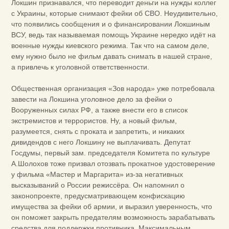
Локшин признавался, что переводит деньги на нужды коллег
с Украины, которые снимают фейки об СВО. Неудивительно,
что появились сообщения и о финансировании Локшиным
ВСУ, ведь так называемая помощь Украине нередко идёт на
военные нужды киевского режима. Так что на самом деле,
ему нужно было не фильм давать снимать в нашей стране,
а привлечь к уголовной ответственности.
Общественная организация «Зов народа» уже потребовала
завести на Локшина уголовное дело за фейки о
Вооруженных силах РФ, а также внести его в список
экстремистов и террористов. Ну, а новый фильм,
разумеется, снять с проката и запретить, и никаких
дивидендов с него Локшину не выплачивать. Депутат
Госдумы, первый зам. председателя Комитета по культуре
А.Шолохов тоже призвал отозвать прокатное удостоверение
у фильма «Мастер и Маргарита» из-за негативных
высказываний о России режиссёра. Он напомнил о
законопроекте, предусматривающем конфискацию
имущества за фейки об армии, и выразил уверенность, что
он поможет закрыть предателям возможность зарабатывать
средства для поддержки противника. Максимальным