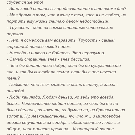
сбудется же это!
- Вино какой страны вы предпочитаете в это время дня?
- Моя драма в том, что я живу с тем, кого я не люблю, но
портить ему жизнь считаю делом недостойным.
- Трусость - один из самых страшных человеческих
пороков.
- Нет, я осмелюсь вам возразить. Трусость - самый
страшный человеческий порок.
- Никогда и ничего не бойтесь. Это неразумно.
- Самый страшный гнев - гнев бессилия.
- Что бы делало твое добро, если бы не существовало
зла, и как бы выглядела земля, если бы с нее исчезли
тени?
- Поймите, что язык может скрыть истину, а глаза -
никогда!
- Люди как люди. Любят деньги, но ведь это всегда
было... Человечество любит деньги, из чего бы те ни
были сделаны, из кожи ли, из бумаги ли, из бронзы или из
золота. Ну, легкомысленны... ну, что ж... и милосердие
иногда стучится в их сердца... обыкновенные люди... в
общем, напоминают прежних... Квартирный вопрос