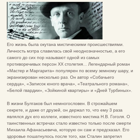
Его жизнь была окутана мистическими происшествиями.
Личность мэтра славилась свой неоднозначностью, а его
самого до сих пор называют одной из самых
противоречивых персон ХХ столетия... Легендарный роман
«Мастер и Маргарита» популярен по всему земному шару, и
экранизирован несколько раз. Он автор «Собачьего
сердца», «Записок юного врача», «Театрального романа»,
«Белой гвардии», «Зойкиной квартиры» и «Дней Турбиных».
В жизни Булгаков был немногословен. В строжайшем
секрете, и даже от друзей, он держал то, что ему 3 раза
являлся дух его коллеги, известного мистика Н.В. Гоголя. О
таинственных встречах стало известно только после смерти
Михаила Афанасьевича, которую он сам и предсказал. Его
здоровье пошатнулось после того, как Сталин запретил