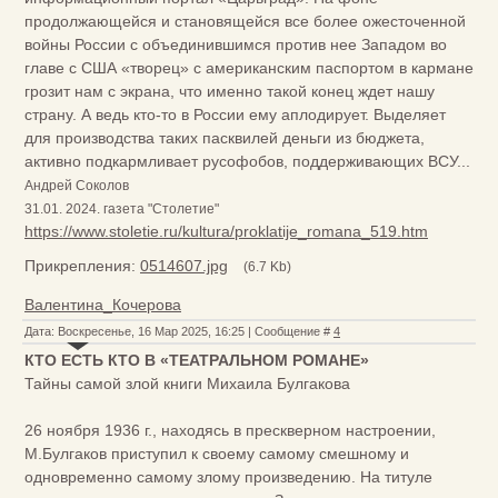
продолжающейся и становящейся все более ожесточенной
войны России с объединившимся против нее Западом во
главе с США «творец» с американским паспортом в кармане
грозит нам с экрана, что именно такой конец ждет нашу
страну. А ведь кто-то в России ему аплодирует. Выделяет
для производства таких пасквилей деньги из бюджета,
активно подкармливает русофобов, поддерживающих ВСУ...
Андрей Соколов
31.01. 2024. газета "Столетие"
https://www.stoletie.ru/kultura/proklatije_romana_519.htm
Прикрепления:
0514607.jpg
(6.7 Kb)
Валентина_Кочерова
Дата: Воскресенье, 16 Мар 2025, 16:25 | Сообщение #
4
КТО ЕСТЬ КТО В «ТЕАТРАЛЬНОМ РОМАНЕ»
Тайны самой злой книги Михаила Булгакова
26 ноября 1936 г., находясь в прескверном настроении,
М.Булгаков приступил к своему самому смешному и
одновременно самому злому произведению. На титуле