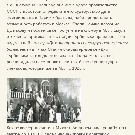
г. он в отчаянии написал письмо в адрес правительства
СССР с просьбой определить его судьбу: либо дать
эмигрировать в Париж к братьям, либо предоставить
возможность работать в Москве. Сталин лично позвонил
Булгакову и посоветовал поступить на службу в МХТ. Ему, в
отличие от критиков, пьеса «Дни Турбиных» нравилась - он
видел в ней пользу.
«Демонстрация всесокрушающей силы
большевизма»
- так Сталин охарактеризовал «Дни
Турбиных» за год до этого звонка. Тогда же он лично
распорядился восстановить снятый было с репертуара
спектакль, который шел в МХТ с 1926 г.
Как режиссер-ассистент Михаил Афанасьевич проработал в
театре до 1936 г. Сделал инсценировку к спектаклю