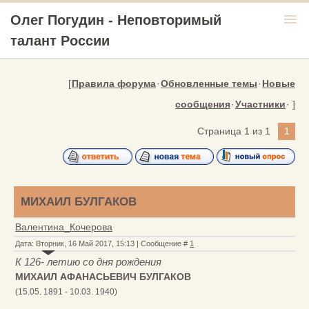
menu
Олег Погудин - Неповторимый
талант России
[
Правила форума
·
Обновленные темы
·
Новые
сообщения
·
Участники
· ]
Страница
1
из
1
1
МИХАИЛ БУЛГАКОВ
Валентина_Кочерова
Дата: Вторник, 16 Май 2017, 15:13 | Сообщение #
1
К 126- летию со дня рождения
МИХАИЛ АФАНАСЬЕВИЧ БУЛГАКОВ
(15.05. 1891 - 10.03. 1940)