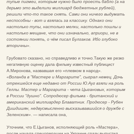
тупые пигмеи, которым нужно было проесть бабло (а на
дерьмо это выделили миллиард бюджетных рублей),
решили что-то такое снять. Сами они ничего выдумать
неспособны - вот и взялась за классику. Однако они
настолько тупы, настолько мелки, настолько пошлы и
настолько мещане, что они изначально, априори, не в
состоянии понять, о чём писал Булгаков. Ибо глубоко
вторичны»
.
Грубовато сказано, но справедливо и точно.Такую же резко
негативную оценку дала фильму известный публицист
А.Миронова, назвавшая его «плевком в народ».
«Воланда в "Мастере и Маргарите", сыграл немец. Дочь
отрекшейся еще недавно от России Ю.Ауг взяли на роль
Геллы. Мастер и Маргарита - чета Цыгановых, которым
в России "душно". Сопродюсер фильма - британский и
американский миллиардер Блаватник. Продюсер - Рубен
Дишдишян, недвусмысленно высказывавшийся о дружбе с
Зеленским»
. — написала она,
Уточним, что Е.Цыганов, исполняющий роль «Мастера»,
после начала спецоперации на Украине сразу выпустил