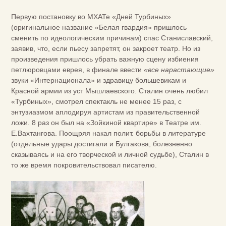
Первую постановку во МХАТе «Дней Турбиных»
(оригинальное название «Белая гвардия» пришлось
сменить по идеологическим причинам) спас Станиславский,
заявив, что, если пьесу запретят, он закроет театр. Но из
произведения пришлось убрать важную сцену избиения
петлюровцами еврея, в финале ввести
«все нарастающие»
звуки «Интернационала» и здравицу большевикам и
Красной армии из уст Мышлаевского. Сталин очень любил
«Турбиных», смотрел спектакль не менее 15 раз, с
энтузиазмом аплодируя артистам из правительственной
ложи. 8 раз он был на «Зойкиной квартире» в Театре им.
Е.Вахтангова. Поощряя накал полит. борьбы в литературе
(отдельные удары достигали и Булгакова, болезненно
сказываясь и на его творческой и личной судьбе), Сталин в
то же время покровительствовал писателю.