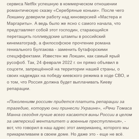
сервиса Netflix успешную в коммерческом отношении
романтическую сказку «Серебряные коньки». После чего
Локшину доверили работу над киноверсией «Мастера и
Маргариты». А ведь было же ясно с самого начала, что
представляет собой этот господин, старающийся
перетащить голливудские штампы в российский
кинематограф, а философское прочтение романа
гениального Булгакова - заменить бутафорскими
спецэффектами. Известен же Локшин, как самый ярый
русофоб. Так, 24 февраля 2022 г. он прямо объявил в
соцсети, запрещённой на территории нашей страны, о
своих надеждах на победу киевского режима в ходе СВО, и
о том, что Россия должна будет выплачивать Киеву
репарации.
«Поколениям россиян придется платить репарации за
трагедию, которую они принесли Украине», «Речи Томаса
Манна сегодня лучше всего касаются вины России в целом
за имперский менталитет и военные преступления»
, -
вот, что говорил в наш адрес этот американец, которого мы
прикармливаем в своем доме. Но даже это - еще не всё.