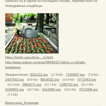
написал он в одном из последних писем), переместили на
Новодевичье кладбище.
https://joinfo.ua/culture....ni.html
http://www.culture.ru/news/38940/10-faktov-o-mihaile-
bulgakove
Прикрепления:
3031111.jpg
·
7230697.jpg
·
(17.9 Kb)
(7.8 Kb)
2937542.jpg
·
8654532.jpg
·
9772463.jpg
(6.6 Kb)
(14.9 Kb)
·
0864271.jpg
·
7295752.jpg
·
(31.0 Kb)
(14.7 Kb)
(24.7 Kb)
9169902.jpg
·
0414984.jpg
·
7572308.jpg
(20.7 Kb)
(19.0 Kb)
(7.2 Kb)
Валентина_Кочерова