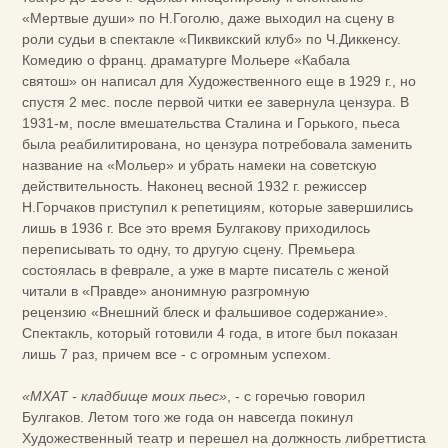
«Мертвые души» по Н.Гоголю, даже выходил на сцену в
роли судьи в спектакле «Пиквикский клуб» по Ч.Диккенсу.
Комедию о франц. драматурге Мольере «Кабала
святош» он написал для Художественного еще в 1929 г., но
спустя 2 мес. после первой читки ее завернула цензура. В
1931-м, после вмешательства Сталина и Горького, пьеса
была реабилитирована, но цензура потребовала заменить
название на «Мольер» и убрать намеки на советскую
действительность. Наконец весной 1932 г. режиссер
Н.Горчаков приступил к репетициям, которые завершились
лишь в 1936 г. Все это время Булгакову приходилось
переписывать то одну, то другую сцену. Премьера
состоялась в феврале, а уже в марте писатель с женой
читали в «Правде» анонимную разгромную
рецензию «Внешний блеск и фальшивое содержание».
Спектакль, который готовили 4 года, в итоге был показан
лишь 7 раз, причем все - с огромным успехом.
«МХАТ - кладбище моих пьес»
, - с горечью говорил
Булгаков. Летом того же года он навсегда покинул
Художественный театр и перешел на должность либреттиста