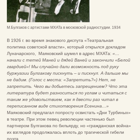
М.Булгаков с артистами МХАТа в московской радиостудии. 1934
В 1926 г. во время знакового диспута «Театральная
политика советской власти», который открылся докладом
Луначарского, Маяковский шумел в адрес МХАТа:
«…
начали с тетей Маней и дядей Ваней и закончили «Белой
гвардией»! Мы случайно дали возможность под руку
буржуазии Булгакову пискнуть – и пискнул. А дальше мы
не дадим. (Голос с места: «Запретить?») Нет, не
запретить. Чего вы добьетесь запрещением? Что эта
литература будет разноситься по углам и читаться с
таким же удовольствием, как я двести раз читал в
переписанном виде стихотворения Есенина…»
Маяковский предлагал попросту освистать «Дни Турбиных»
в театре. При этом певец революции частенько был
партнером Булгакова по бильярду, но «гражданская война»
их взглядов продолжалась вплоть до трагической гибели
поэта.