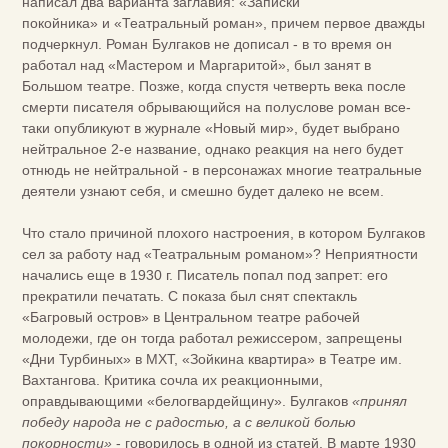
написал два варианта заглавия: «Записки
покойника» и «Театральный роман», причем первое дважды
подчеркнул. Роман Булгаков не дописал - в то время он
работал над «Мастером и Маргаритой», был занят в
Большом театре. Позже, когда спустя четверть века после
смерти писателя обрывающийся на полуслове роман все-
таки опубликуют в журнале «Новый мир», будет выбрано
нейтральное 2-е название, однако реакция на него будет
отнюдь не нейтральной - в персонажах многие театральные
деятели узнают себя, и смешно будет далеко не всем.
Что стало причиной плохого настроения, в котором Булгаков
сел за работу над «Театральным романом»? Неприятности
начались еще в 1930 г. Писатель попал под запрет: его
прекратили печатать. С показа был снят спектакль
«Багровый остров» в Центральном театре рабочей
молодежи, где он тогда работал режиссером, запрещены
«Дни Турбиных» в МХТ, «Зойкина квартира» в Театре им.
Вахтангова. Критика сочла их реакционными,
оправдывающими «белогвардейщину». Булгаков
«принял
победу народа не с радостью, а с великой болью
покорности»
- говорилось в одной из статей. В марте 1930