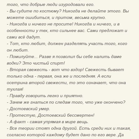
того, что добрые люди изуродовали его.
- Вы судите по костюму? Никогда не делайте этого. Вы
можете ошибиться, и притом, весьма крупно.
- Никогда и ничего не просите! Никогда и ничего, и в
особенности у тех, кто сильнее вас. Сами предложат и
сами всё дадут.
- Тот, кто любит, должен разделять участь того, кого
он любит.
- Помилуйте... Разве я позволил бы себе налить даме
водки? Это чистый спирт!
- Вторая свежесть - вот что вздор! Свежесть бывает
только одна - первая, она же и последняя. А если
осетрина второй свежести, то это означает, что она
тухлая!
- Правду говорить легко и приятно.
- Зачем же гнаться по следам того, что уже окончено?
- Достоевский умер.
- Протестую, Достоевский бессмертен!
- А факт - самая упрямая в мире вещь.
- Все теории стоят одна другой. Есть среди них и такая,
согласно которой каждому будет дано по его вере. Да