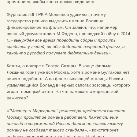
прочтение», якобы «новаторское видение».
Журналист ВГТРК А.Медведев удивился, почему
государство решило выделить именно Локшину
финансирование на фильм. Он заявил, что, например,
военный документалист М.Фадеев, прошедший войну с 2014
г.,
«вынужден все время проводить сборы и просить
средства у людей, чтобы доделать очередной фильм, а
какой-то русофоб получает бюджетные деньги»
.
Кстати, о пожаре в Театре Сатиры. В конце фильма
Локшина горит уже вся Москва, хотя в романе Булгакова нет
ничего подобного. А на фоне пылающей столицы России -
ухмыляющийся Воланд в черных сапогах эсэсовца, которого
играет немецкий актер. На что намекает американский
режиссер?
«"Мастер и Маргарита" режиссёра-предателя сжигает
Москву: проклятие романа работает. Кажется, ещё
никогда в современной России фильм по классическому
роману не создавал такого скандала»
, - констатирует
информационный портал «Царьград». На фоне