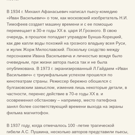
В 1934 г. Михаил Афанасьевич написал пьесу-комедию
«Иван Васильевич» о том, как московский изобретатель Н.И.
Тимофеев создает машину времени и с ее помощью
перемещает в 30-е годы XX в. царя И.Грозного. В свою
очередь, в прошлое попадает управдом Бунша-Корецкий,
как две капли воды похожий на грозного владыку всея Руси,
и жулик Жорж Милославский. Поскольку сходство между
персонажем Ивана Васильевича и личностью вождя было
очевидным, при жизни автора пьеса так и не была
опубликована. В 1973 г. экранизированный Л.Гайдаем «Иван
Васильевич» с триумфальным успехом прошелся по
кинотеатрам страны. Режиссер бережно обошелся с
булгаковским замыслом, изменив лишь некоторые детали, в
частности, перенес действие в 70-е годы ХХ в. и
осовременил обстановку – например, место патефона
занял более соответствующий времени выхода на экраны
фильма магнитофон.
В 1937 году, когда отмечалось 100 -летие трагической
гибели А.С. Пушкина, несколько авторов представили пьесы,