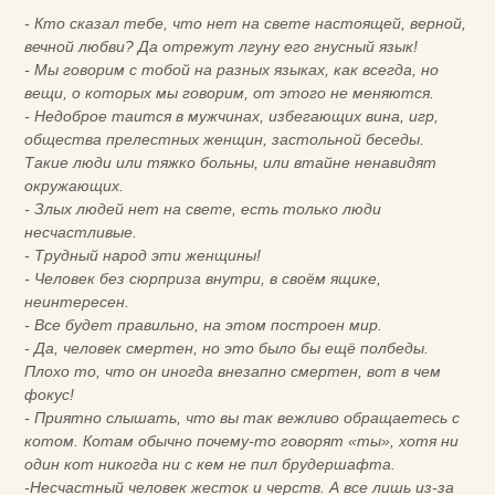
- Кто сказал тебе, что нет на свете настоящей, верной,
вечной любви? Да отрежут лгуну его гнусный язык!
- Мы говорим с тобой на разных языках, как всегда, но
вещи, о которых мы говорим, от этого не меняются.
- Недоброе таится в мужчинах, избегающих вина, игр,
общества прелестных женщин, застольной беседы.
Такие люди или тяжко больны, или втайне ненавидят
окружающих.
- Злых людей нет на свете, есть только люди
несчастливые.
- Трудный народ эти женщины!
- Человек без сюрприза внутри, в своём ящике,
неинтересен.
- Все будет правильно, на этом построен мир.
- Да, человек смертен, но это было бы ещё полбеды.
Плохо то, что он иногда внезапно смертен, вот в чем
фокус!
- Приятно слышать, что вы так вежливо обращаетесь с
котом. Котам обычно почему-то говорят «ты», хотя ни
один кот никогда ни с кем не пил брудершафта.
-Несчастный человек жесток и черств. А все лишь из-за