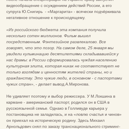
видеообращение с осуждением действий России, а его
супруга Ю.Снигирь - «Маргарита» - всячески подчёркивала
негативное отношение к происходящему.
«Из российского бюджета эта компания получила
несколько сотен миллионов. Фильм вышел
посредственным. Фэнтезийное развлекалово. Все
говорят, что это позор. На самом деле, 25 января мы
увидели кульминацию десятилетиями складывавшейся у
нас драмы: в России сформировалась чуждая населению
культурная элита, которая никак не соответствует не
только взглядам и ценностям жителей страны, но и
гражданству. Это чужие люди, в основном - с паспортами
чужих стран»
, - делает вывод.А.Миронова.
Не удивляет поэтому и выбор режиссера. У М.Локшина в
кармане - американский паспорт, родился он в США в
русскоязычной семье. Однако в Голливуде карьера у
постановщика не заладилась, и на «ловлю счастья и чинов»
он приехал на историческую родину. Здесь Михаил
Арнольдович снял по заказу транснационального стриминг-