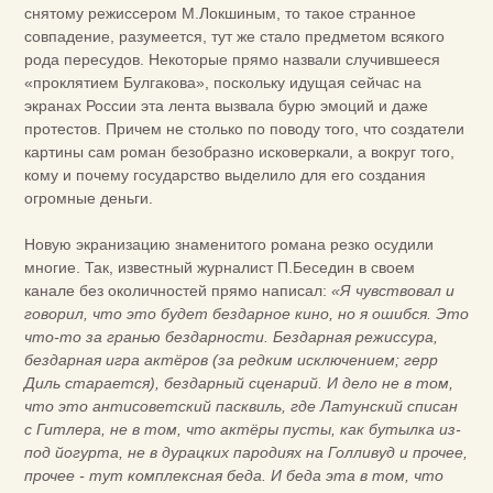
снятому режиссером М.Локшиным, то такое странное
совпадение, разумеется, тут же стало предметом всякого
рода пересудов. Некоторые прямо назвали случившееся
«проклятием Булгакова», поскольку идущая сейчас на
экранах России эта лента вызвала бурю эмоций и даже
протестов. Причем не столько по поводу того, что создатели
картины сам роман безобразно исковеркали, а вокруг того,
кому и почему государство выделило для его создания
огромные деньги.
Новую экранизацию знаменитого романа резко осудили
многие. Так, известный журналист П.Беседин в своем
канале без околичностей прямо написал:
«Я чувствовал и
говорил, что это будет бездарное кино, но я ошибся. Это
что-то за гранью бездарности. Бездарная режиссура,
бездарная игра актёров (за редким исключением; герр
Диль старается), бездарный сценарий. И дело не в том,
что это антисоветский пасквиль, где Латунский списан
с Гитлера, не в том, что актёры пусты, как бутылка из-
под йогурта, не в дурацких пародиях на Голливуд и прочее,
прочее - тут комплексная беда. И беда эта в том, что