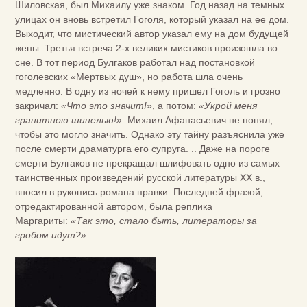
Шиловская, был Михаилу уже знаком. Год назад на темных
улицах он вновь встретил Гоголя, который указал на ее дом.
Выходит, что мистический автор указал ему на дом будущей
жены. Третья встреча 2-х великих мистиков произошла во
сне. В тот период Булгаков работал над постановкой
гоголевских «Мертвых душ», но работа шла очень
медленно. В одну из ночей к нему пришел Гоголь и грозно
закричал:
«Что это значит!»
, а потом:
«Укрой меня
гранитною шинелью!».
Михаил Афанасьевич не понял,
чтобы это могло значить. Однако эту тайну разъяснила уже
после смерти драматурга его супруга. .. Даже на пороге
смерти Булгаков не прекращал шлифовать одно из самых
таинственных произведений русской литературы XX в.,
вносил в рукопись романа правки. Последней фразой,
отредактированной автором, была реплика
Маргариты:
«Так это, стало быть, литераторы за
гробом идут?»