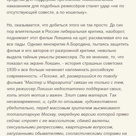
наказанием для подобных режиссёров станет удар «не по
отсутствующей совести, а по кошельку».
Но, оказывается, что добиться этого не так просто. До сих
пор влиятельная в России либеральная критика, наоборот,
поднимает этот фильм Локшина на щит, расхваливая его на
все лады. Однако кинокритик А.Бородина, пытаясь защитить
фильм и его авторов от разгромной критики, невольно
выдала тайные умыслы режиссера. По ее мнению, то, что
показал на экране Локшин, - история страшных советских
1930-х все больше начинает напоминать российскую
современность:
«Похоже, ад, разверзшийся по поводу
фильма "Мастер и Маргарита" связан не только с тем,
что режиссер Локшин недостаточно поддержал своих,
хоть этот мотив и важен. Злит сама материя. Так
несвоевременно, и, судя по отзывам, художественно
убедительно, перед массовым зрителем высмеивают
тоталитарную Москву, очередную версию которой прямо
сейчас строят с ее массолитом, сдачей валюты,
сексуальными репрессиями, квартирным вопросом,
запуганными обывателями, схоластическими спорами на