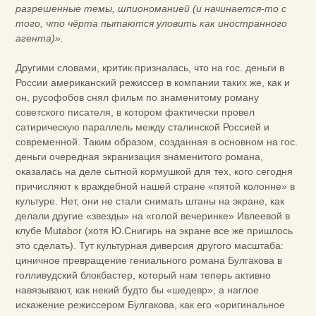
разрешенные темы, шпиономанией (и начинается-то с
того, что чёрта пытаются уловить как иностранного
агента)».
Другими словами, критик призналась, что на гос. деньги в
России американский режиссер в компании таких же, как и
он, русофобов снял фильм по знаменитому роману
советского писателя, в котором фактически провел
сатирическую параллель между сталинской Россией и
современной. Таким образом, созданная в основном на гос.
деньги очередная экранизация знаменитого романа,
оказалась на деле сытной кормушкой для тех, кого сегодня
причисляют к враждебной нашей стране «пятой колонне» в
культуре. Нет, они не стали снимать штаны на экране, как
делали другие «звезды» на «голой вечеринке» Ивлеевой в
клубе Mutabor (хотя Ю.Снигирь на экране все же пришлось
это сделать). Тут культурная диверсия другого масштаба:
циничное превращение гениального романа Булгакова в
голливудский блокбастер, который нам теперь активно
навязывают, как некий будто бы «шедевр», а наглое
искажение режиссером Булгакова, как его «оригинальное