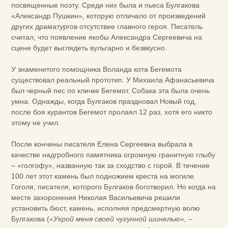
посвященные поэту. Среди них была и пьеса Булгакова
«Александр Пушкин», которую отличало от произведений
других драматургов отсутствие главного героя. Писатель
считал, что появление якобы Александра Сергеевича на
сцене будет выглядеть вульгарно и безвкусно.
У знаменитого помощника Воланда кота Бегемота
существовал реальный прототип. У Михаила Афанасьевича
был черный пес по кличке Бегемот. Собака эта была очень
умна. Однажды, когда Булгаков праздновал Новый год,
после боя курантов Бегемот пролаял 12 раз, хотя его никто
этому не учил.
После кончины писателя Елена Сергеевна выбрала в
качестве надгробного памятника огромную гранитную глыбу
– «голгофу», названную так за сходство с горой. В течение
100 лет этот камень был подножием креста на могиле
Гоголя, писателя, которого Булгаков боготворил. Но когда на
месте захоронения Николая Васильевича решили
установить бюст, камень, исполняя предсмертную волю
Булгакова (
«Укрой меня своей чугунной шинелью»
, –