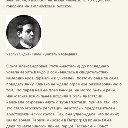
Анастасия, наоборот, не знала немецкого, но с детства
говорила на английском и русском.
Чарльз Сидней Гиббс - учитель наследника
Ольга Александровна (тетя Анастасии) до последнего
хотела верить в чудо и сомневалась в свидетельствах
камердинеров, фрейлин и учителей, поэтому решила сама
повидать Анну. Однако её ждало огромное разочарование: о
том, что перед ней её племянница, не могло быть и речи.
Чайковская всё сильнее входила в роль Анастасии,
начинала откровенничать с журналистами, причём так, что
это стало угрожать репутации некоторых представителей
аристократических кругов. Так, она утверждала, что помнит,
как во время Первой мировой в Петроград приезжал её
дядя по материнской линии, герцог Гессенский Эрнст