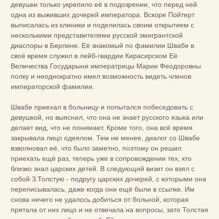
девушки только укрепило её в подозрении, что перед ней
одна из выживших дочерей императора. Вскоре Пойтерт
выписалась из клиники и поделилась своим открытием с
несколькими представителями русской эмигрантской
диаспоры в Берлине. Её знакомый по фамилии Швабе в
своё время служил в лейб-гвардии Кирасирском Её
Величества Государыни императрицы Марии Феодоровны
полку и неоднократно имел возможность видеть членов
императорской фамилии.
Швабе приехал в больницу и попытался побеседовать с
девушкой, но выяснил, что она не знает русского языка или
делает вид, что не понимает. Кроме того, она всё время
закрывала лицо одеялом. Тем не менее, диалог со Швабе
взволновал её, что было заметно, поэтому он решил
приехать ещё раз, теперь уже в сопровождении тех, кто
близко знал царских детей. В следующий визит он взял с
собой З.Толстую - подругу царских дочерей, с которыми она
переписывалась, даже когда они ещё были в ссылке. Им
снова ничего не удалось добиться от больной, которая
прятала от них лицо и не отвечала на вопросы, зато Толстая