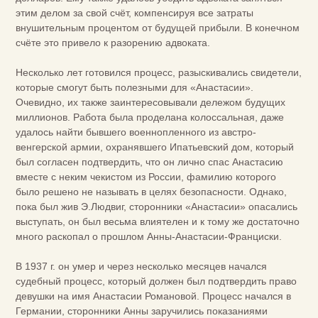
этим делом за свой счёт, компенсируя все затраты
внушительным процентом от будущей прибыли. В конечном
счёте это привело к разорению адвоката.
Несколько лет готовился процесс, разыскивались свидетели,
которые смогут быть полезными для «Анастасии».
Очевидно, их также заинтересовывали дележом будущих
миллионов. Работа была проделана колоссальная, даже
удалось найти бывшего военнопленного из австро-
венгерской армии, охранявшего Ипатьевский дом, который
был согласен подтвердить, что он лично спас Анастасию
вместе с неким чекистом из России, фамилию которого
было решено не называть в целях безопасности. Однако,
пока был жив Э.Людвиг, сторонники «Анастасии» опасались
выступать, он был весьма влиятелен и к тому же достаточно
много раскопал о прошлом Анны-Анастасии-Франциски.
В 1937 г. он умер и через несколько месяцев начался
судебный процесс, который должен был подтвердить право
девушки на имя Анастасии Романовой. Процесс начался в
Германии, сторонники Анны заручились показаниями