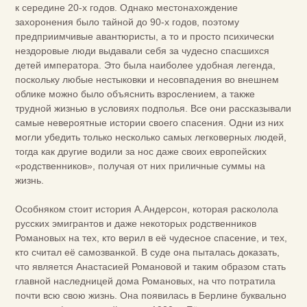
к середине 20-х годов. Однако местонахождение
захоронения было тайной до 90-х годов, поэтому
предприимчивые авантюристы, а то и просто психически
нездоровые люди выдавали себя за чудесно спасшихся
детей императора. Это была наиболее удобная легенда,
поскольку любые нестыковки и несовпадения во внешнем
облике можно было объяснить взрослением, а также
трудной жизнью в условиях подполья. Все они рассказывали
самые невероятные истории своего спасения. Одни из них
могли убедить только несколько самых легковерных людей,
тогда как другие водили за нос даже своих европейских
«родственников», получая от них приличные суммы на
жизнь.
Особняком стоит история А.Андерсон, которая расколола
русских эмигрантов и даже некоторых родственников
Романовых на тех, кто верил в её чудесное спасение, и тех,
кто считал её самозванкой. В суде она пыталась доказать,
что является Анастасией Романовой и таким образом стать
главной наследницей дома Романовых, на что потратила
почти всю свою жизнь. Она появилась в Берлине буквально