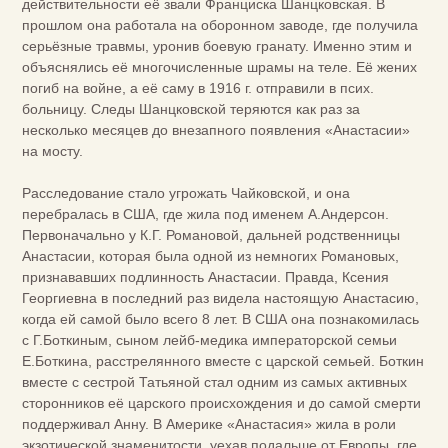
действительности её звали Франциска Шанцковская. В
прошлом она работала на оборонном заводе, где получила
серьёзные травмы, уронив боевую гранату. Именно этим и
объяснялись её многочисленные шрамы на теле. Её жених
погиб на войне, а её саму в 1916 г. отправили в псих.
больницу. Следы Шанцковской теряются как раз за
несколько месяцев до внезапного появления «Анастасии»
на мосту.
Расследование стало угрожать Чайковской, и она
перебралась в США, где жила под именем А.Андерсон.
Первоначально у К.Г. Романовой, дальней родственницы
Анастасии, которая была одной из немногих Романовых,
признававших подлинность Анастасии. Правда, Ксения
Георгиевна в последний раз видела настоящую Анастасию,
когда ей самой было всего 8 лет. В США она познакомилась
с Г.Боткиным, сыном лейб-медика императорской семьи
Е.Боткина, расстрелянного вместе с царской семьей. Боткин
вместе с сестрой Татьяной стал одним из самых активных
сторонников её царского происхождения и до самой смерти
поддерживал Анну. В Америке «Анастасия» жила в роли
экзотической знаменитости, уехав подальше от Европы, где