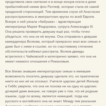
продолжила свои скитания и в конце концов осела в доме
прибалтийской немки фон Ратлеф, которая стала её самой
преданной сторонницей. Тем временем слухи об Анастасии
распространялись в эмигрантских кругах по всей Европе.
Вскоре о ней узнала «бабушка» - вдовствующая
императрица Мария Федоровна, супруга Александра III.
Она решила проверить девушку ещё раз, чтобы точно
убедиться, что она не её внучка. Она отправила к девушке
камердинера Волкова, который прекрасно знал всю семью и
даже был с ними в ссылке, но по счастливому стечению
обстоятельств избежал расстрела. Волков дважды
встретился с Чайковской и категорично заявил, что она не
имеет никакого отношения к Романовым.
Все близко знавшие императорскую семью и имевшие
возможность посетить девушку сделали это, но практически
никто из них её не опознал. Учителя царских детей Жильяр
и Гиббс уверяли, что она не похожа ни на одну из царских
дочерей даже внешне, не говоря уже о том, что её родным
языком, судя по всему, является немецкий, тогда как
русского и английского она не знает. Между тем реальная