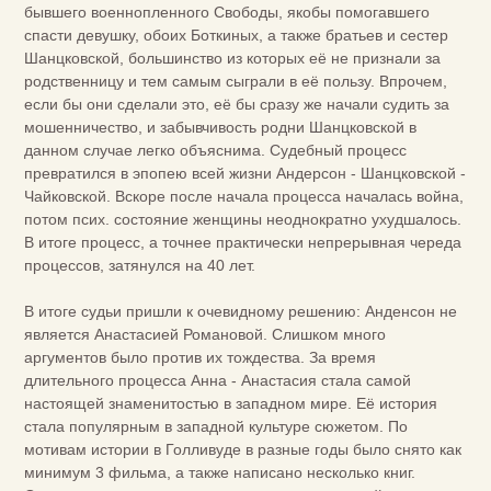
бывшего военнопленного Свободы, якобы помогавшего
спасти девушку, обоих Боткиных, а также братьев и сестер
Шанцковской, большинство из которых её не признали за
родственницу и тем самым сыграли в её пользу. Впрочем,
если бы они сделали это, её бы сразу же начали судить за
мошенничество, и забывчивость родни Шанцковской в
данном случае легко объяснима. Судебный процесс
превратился в эпопею всей жизни Андерсон - Шанцковской -
Чайковской. Вскоре после начала процесса началась война,
потом псих. состояние женщины неоднократно ухудшалось.
В итоге процесс, а точнее практически непрерывная череда
процессов, затянулся на 40 лет.
В итоге судьи пришли к очевидному решению: Анденсон не
является Анастасией Романовой. Слишком много
аргументов было против их тождества. За время
длительного процесса Анна - Анастасия стала самой
настоящей знаменитостью в западном мире. Её история
стала популярным в западной культуре сюжетом. По
мотивам истории в Голливуде в разные годы было снято как
минимум 3 фильма, а также написано несколько книг.