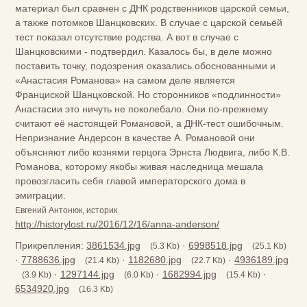
материал был сравнен с ДНК родственников царской семьи,
а также потомков Шанцковских. В случае с царской семьёй
тест показал отсутствие родства. А вот в случае с
Шанцковскими - подтвердил. Казалось бы, в деле можно
поставить точку, подозрения оказались обоснованными и
«Анастасия Романова» на самом деле является
Франциской Шанцковской. Но сторонников «подлинности»
Анастасии это ничуть не поколебало. Они по-прежнему
считают её настоящей Романовой, а ДНК-тест ошибочным.
Непризнание Андерсон в качестве А. Романовой они
объясняют либо кознями герцога Эрнста Людвига, либо К.В.
Романова, которому якобы живая наследница мешала
провозгласить себя главой императорского дома в
эмиграции.
Евгений Антонюк, историк
http://historylost.ru/2016/12/16/anna-anderson/
Прикрепления:
3861534.jpg
·
6998518.jpg
(5.3 Kb)
(25.1 Kb)
·
7788636.jpg
·
1182680.jpg
·
4936189.jpg
(21.4 Kb)
(22.7 Kb)
·
1297144.jpg
·
1682994.jpg
·
(3.9 Kb)
(6.0 Kb)
(15.4 Kb)
6534920.jpg
(16.3 Kb)