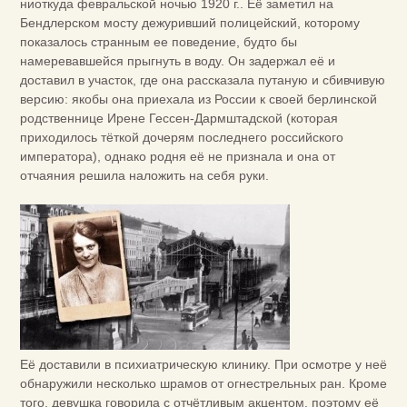
ниоткуда февральской ночью 1920 г.. Её заметил на
Бендлерском мосту дежуривший полицейский, которому
показалось странным ее поведение, будто бы
намеревавшейся прыгнуть в воду. Он задержал её и
доставил в участок, где она рассказала путаную и сбивчивую
версию: якобы она приехала из России к своей берлинской
родственнице Ирене Гессен-Дармштадской (которая
приходилось тёткой дочерям последнего российского
императора), однако родня её не признала и она от
отчаяния решила наложить на себя руки.
Её доставили в психиатрическую клинику. При осмотре у неё
обнаружили несколько шрамов от огнестрельных ран. Кроме
того, девушка говорила с отчётливым акцентом, поэтому её