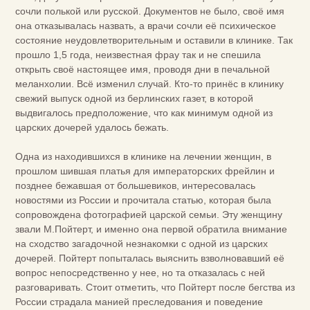
сочли полькой или русской. Документов не было, своё имя
она отказывалась назвать, а врачи сочли её психическое
состояние неудовлетворительным и оставили в клинике. Так
прошло 1,5 года, неизвестная фрау так и не спешила
открыть своё настоящее имя, проводя дни в печальной
меланхолии. Всё изменил случай. Кто-то принёс в клинику
свежий выпуск одной из берлинских газет, в которой
выдвигалось предположение, что как минимум одной из
царских дочерей удалось бежать.
Одна из находившихся в клинике на лечении женщин, в
прошлом шившая платья для императорских фрейлин и
позднее бежавшая от большевиков, интересовалась
новостями из России и прочитала статью, которая была
сопровождена фотографией царской семьи. Эту женщину
звали М.Пойтерт, и именно она первой обратила внимание
на сходство загадочной незнакомки с одной из царских
дочерей. Пойтерт попыталась выяснить взволновавший её
вопрос непосредственно у нее, но та отказалась с ней
разговаривать. Стоит отметить, что Пойтерт после бегства из
России страдала манией преследования и поведение