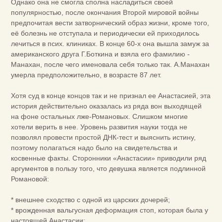
Однако она не смогла сполна насладиться своей
популярностью, после окончания Второй мировой войны
предпочитая вести затворнический образ жизни, кроме того,
её болезнь не отступала и периодически ей приходилось
лечиться в псих. клиниках. В конце 60-х она вышла замуж за
американского друга Г.Боткина и взяла его фамилию -
Манахан, после чего именовала себя только так. А.Манахан
умерла предположительно, в возрасте 87 лет.
Хотя суд в конце концов так и не признал ее Анастасией, эта
история действительно оказалась из ряда вон выходящей
на фоне остальных лже-Романовых. Слишком многие
хотели верить в нее. Уровень развития науки тогда не
позволял провести простой ДНК-тест и выяснить истину,
поэтому полагаться надо было на свидетельства и
косвенные факты. Сторонники «Анастасии» приводили ряд
аргументов в пользу того, что девушка является подлинной
Романовой:
* внешнее сходство с одной из царских дочерей;
* врожденная вальгусная деформация стоп, которая была у
настоящей Анастасии;