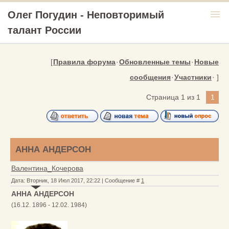
menu
Олег Погудин - Неповторимый
талант России
[
Правила форума
·
Обновленные темы
·
Новые
сообщения
·
Участники
· ]
Страница
1
из
1
1
АННА АНДЕРСОН
Валентина_Кочерова
Дата: Вторник, 18 Июл 2017, 22:22 | Сообщение #
1
АННА АНДЕРСОН
(16.12. 1896 - 12.02. 1984)