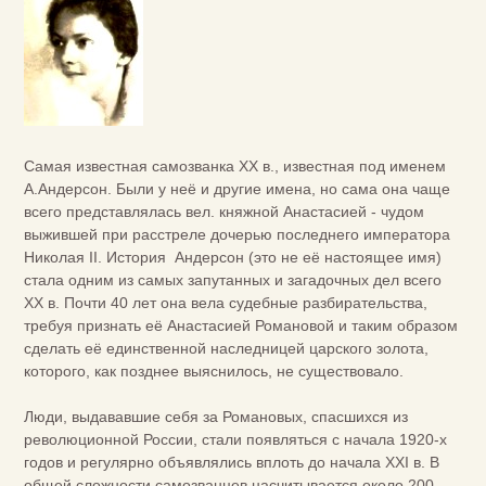
Самая известная самозванка XX в., известная под именем
А.Андерсон. Были у неё и другие имена, но сама она чаще
всего представлялась вел. княжной Анастасией - чудом
выжившей при расстреле дочерью последнего императора
Николая II. История Андерсон (это не её настоящее имя)
стала одним из самых запутанных и загадочных дел всего
ХХ в. Почти 40 лет она вела судебные разбирательства,
требуя признать её Анастасией Романовой и таким образом
сделать её единственной наследницей царского золота,
которого, как позднее выяснилось, не существовало.
Люди, выдававшие себя за Романовых, спасшихся из
революционной России, стали появляться с начала 1920-х
годов и регулярно объявлялись вплоть до начала XXI в. В
общей сложности самозванцев насчитывается около 200