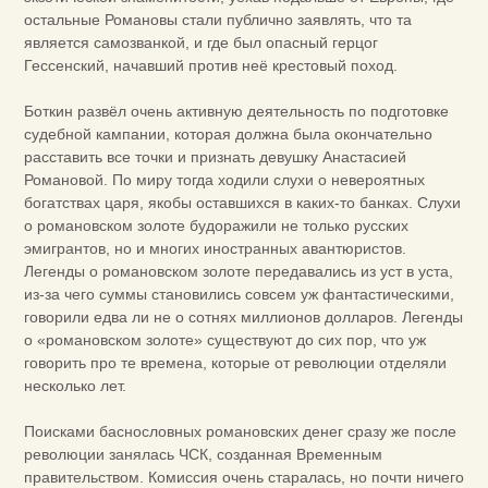
остальные Романовы стали публично заявлять, что та
является самозванкой, и где был опасный герцог
Гессенский, начавший против неё крестовый поход.
Боткин развёл очень активную деятельность по подготовке
судебной кампании, которая должна была окончательно
расставить все точки и признать девушку Анастасией
Романовой. По миру тогда ходили слухи о невероятных
богатствах царя, якобы оставшихся в каких-то банках. Слухи
о романовском золоте будоражили не только русских
эмигрантов, но и многих иностранных авантюристов.
Легенды о романовском золоте передавались из уст в уста,
из-за чего суммы становились совсем уж фантастическими,
говорили едва ли не о сотнях миллионов долларов. Легенды
о «романовском золоте» существуют до сих пор, что уж
говорить про те времена, которые от революции отделяли
несколько лет.
Поисками баснословных романовских денег сразу же после
революции занялась ЧСК, созданная Временным
правительством. Комиссия очень старалась, но почти ничего