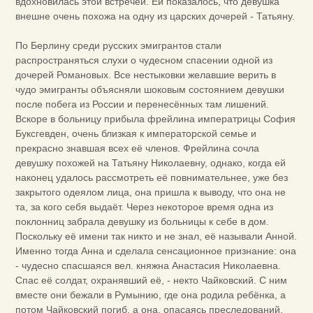
вдохновилась этой встречей. Ей показалось, что девушка
внешне очень похожа на одну из царских дочерей - Татьяну.
По Берлину среди русских эмигрантов стали
распространяться слухи о чудесном спасении одной из
дочерей Романовых. Все нестыковки желавшие верить в
чудо эмигранты объясняли шоковым состоянием девушки
после побега из России и перенесённых там лишений.
Вскоре в больницу прибыла фрейлина императрицы София
Буксгевден, очень близкая к императорской семье и
прекрасно знавшая всех её членов. Фрейлина сочла
девушку похожей на Татьяну Николаевну, однако, когда ей
наконец удалось рассмотреть её повнимательнее, уже без
закрытого одеялом лица, она пришла к выводу, что она не
та, за кого себя выдаёт. Через некоторое время одна из
поклонниц забрала девушку из больницы к себе в дом.
Поскольку её имени так никто и не знал, её называли Анной.
Именно тогда Анна и сделала сенсационное признание: она
- чудесно спасшаяся вел. княжна Анастасия Николаевна.
Спас её солдат, охранявший её, - некто Чайковский. С ним
вместе они бежали в Румынию, где она родила ребёнка, а
потом Чайковский погиб, а она, опасаясь преследований,