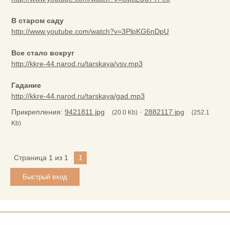
В старом саду
http://www.youtube.com/watch?v=3PlpKG6nDpU
Все стало вокруг
http://kkre-44.narod.ru/tarskaya/vsv.mp3
Гадание
http://kkre-44.narod.ru/tarskaya/gad.mp3
Прикрепления:
9421811.jpg
·
2882117.jpg
(20.0 Kb)
(252.1
Kb)
Страница
1
из
1
1