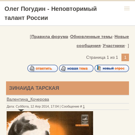
menu
Олег Погудин - Неповторимый
талант России
[
Правила форума
·
Обновленные темы
·
Новые
сообщения
·
Участники
· ]
Страница
1
из
1
1
ЗИНАИДА ТАРСКАЯ
Валентина_Кочерова
Дата: Суббота, 12 Апр 2014, 17:04 | Сообщение #
1