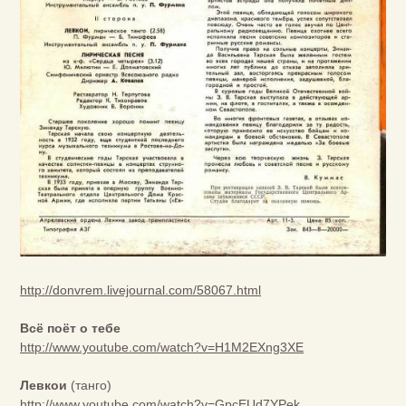
http://donvrem.livejournal.com/58067.html
Всё поёт о тебе
http://www.youtube.com/watch?v=H1M2EXng3XE
Левкои
(танго)
http://www.youtube.com/watch?v=GpcEUd7YPek