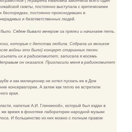
ограмотной ( Аграфена Ивановна закончила всего один
жайской газеты, постоянно выступала с критическими
х беспорядках, постоянно происходивших в
е нерадивых и безответственных людей.
 было. Сядем бывало вечером за прялки и начинаем петь.
есни, которые с детства любила. Собрала их великое
 после войны это было) концерт старинных песен.
исылать их в радиокомитет, записала я восемь
. Неправым он оказался. Пригласили меня в радиокомитет
шубе и как милиционер не хотел пускать ее в Дом
ние консерватории. А затем как тепло ее встретили
ного края.
асти, напетые А.И. Глинкиной», который был издан в
то же время в фонотеке лаборатории народной музыки
олоса. И большинство из них можно с полным правом