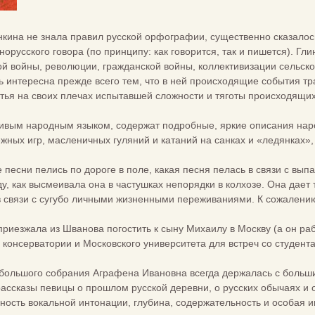
инкина не знала правил русской орфографии, существенно сказалос
норусского говора (по принципу: как говорится, так и пишется). Г
ой войны, революции, гражданской войны, коллективизации сельско
ь интересна прежде всего тем, что в ней происходящие события тра
стья на своих плечах испытавшей сложности и тяготы происходящих
вым народным языком, содержат подробные, яркие описания наро
жных игр, масленичных гуляний и катаний на санках и «ледянках»,
 песни пелись по дороге в поле, какая песня пелась в связи с вып
у, как высмеивала она в частушках непорядки в колхозе. Она дает 
 в связи с сугубо личными жизненными переживаниями. К сожалени
риезжала из Шванова погостить к сыну Михаилу в Москву (а он ра
консерватории и Московского университета для встреч со студент
большого собрания Аграфена Ивановна всегда держалась с большим
рассказы певицы о прошлом русской деревни, о русских обычаях и о
ьность вокальной интонации, глубина, содержательность и особая 