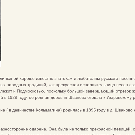
инкиной хорошо известно знатокам и любителям русского песенног
ых народных традиций, как прекрасная исполнительница песен св
лежит и Подмосковью, поскольку большой завершающий отрезок жи
 в 1929 году, ее родная деревня Шваново отошла к Уваровскому р
а ( в девичестве Колымагина) родилась в 1895 году в д. Шванов
азносторонне одарена. Она была не только прекрасной певицей, 