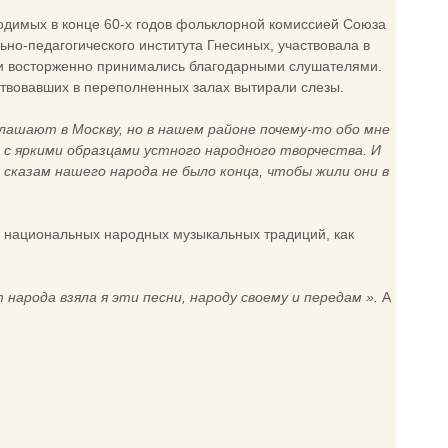
одимых в конце 60-х годов фольклорной комиссией Союза
но-педагогического института Гнесиных, участвовала в
сни восторженно принимались благодарными слушателями.
тствовавших в переполненных залах вытирали слезы.
лашают в Москву, но в нашем районе почему-то обо мне
 с яркими образцами устного народного творчества. И
 сказам нашего народа не было конца, чтобы жили они в
а национальных народных музыкальных традиций, как
народа взяла я эти песни, народу своему и передам ».
А