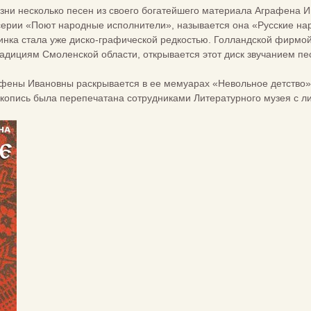
зни несколько песен из своего богатейшего материала Аграфена И
серии «Поют народные исполнители», называется она «Русские на
нка стала уже диско-графической редкостью. Голландской фирмой
дициям Смоленской области, открывается этот диск звучанием пес
афены Ивановны раскрывается в ее мемуарах «Невольное детство»
опись была перепечатана сотрудниками Литературного музея с ли