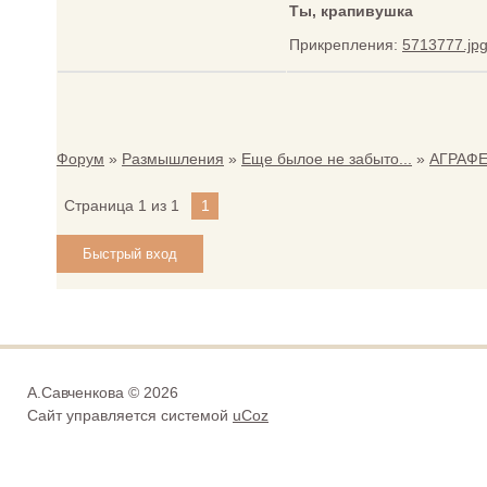
Ты, крапивушка
Прикрепления:
5713777.jp
Форум
»
Размышления
»
Еще былое не забыто...
»
АГРАФ
Страница
1
из
1
1
А.Савченкова © 2026
Сайт управляется системой
uCoz