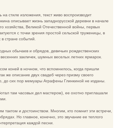
ь на стиле изложения, текст живо воспроизводит
линкина описывает жизнь западнорусской деревни в начале
го хозяйства, Великой Отечественной войны, первых
ктуются с точки зрения простой сельской труженицы, в
 в стране событий.
дных обычаев и обрядов, девичьих рождественских
 весенних закличек, шумных веселых летних ярмарок.
асом коней в ночном, что вспомнилось, когда пришли
так же описание двух свадеб через призму своего
ю, до сих пор мемуары Аграфены Глинкиной не изданы.
ботал там часовых дел мастером), ее охотно приглашали
ами.
 тактом и достоинством. Многим, кто помнит эти встречи,
брядах. Но главное, конечно, это звучание ее теплого
интерпретация каждой песни.