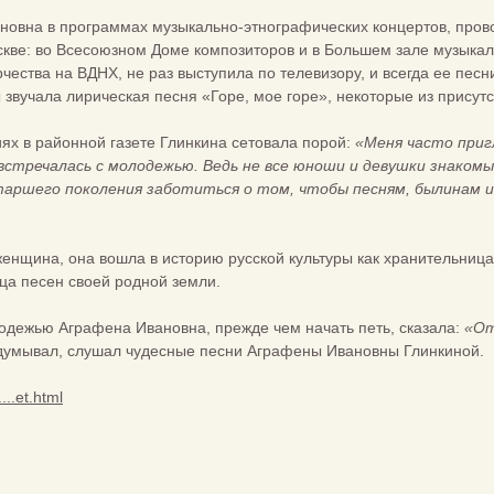
новна в программах музыкально-этнографических концертов, пров
кве: во Всесоюзном Доме композиторов и в Большем зале музыкаль
чества на ВДНХ, не раз выступила по телевизору, и всегда ее пе
 звучала лирическая песня «Горе, мое горе», некоторые из прису
иях в районной газете Глинкина сетовала порой:
«Меня часто приг
встречалась с молодежью. Ведь не все юноши и девушки знакомы
старшего поколения заботиться о том, чтобы песням, былинам и
женщина, она вошла в историю русской культуры как хранительниц
ца песен своей родной земли.
одежью Аграфена Ивановна, прежде чем начать петь, сказала:
«От 
аздумывал, слушал чудесные песни Аграфены Ивановны Глинкиной.
...et.html