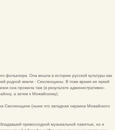
о фольклора. Она вошла в историю русской культуры как
оей родной земли - Смоленщины. В тоже время ее яркий
зни она прожила там (в результате административно-
айону, а затем к Можайскому).
о на Смоленщине (ныне это западная окраина Можайского
обладавшей превосходной музыкальной памятью, но и