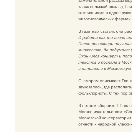
замечательной рассказчиц
класс сельской школы), Г
замечаниями в адрес руков
животноводческих фермах и
В газетных статьях она рас
И работа как-то легче шла
После революции научилас
множество, да подумала: у
Окончился концерт и поп
текстов и послала в Моск
и направили в Московскую
С юмором описывает Глинки
звукозаписи, где располага
фольклористы. С тех пор о
В нотном сборнике Г.Павло
Москве издательством «Сов
Московской консерватории 
отнести к народной класси