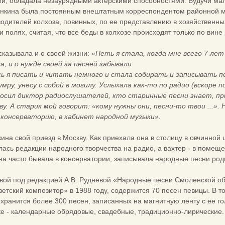
ей, обладала незаурядными актерскими способностями. Будучи мал
линкина была постоянным внештатным корреспондентом районной мо
одителей колхоза, повинных, по ее представлению в хозяйственны
 полях, считая, что все беды в колхозе происходят только по вин
сказывала и о своей жизни:
«Петь я стала, когда мне всего 7 лет
, и о нужде своей за песней забывали.
ь я писать и читать немного и стала собирать и записывать п
мру, унесу с собой в могилу. Услыхала как-то по радио (вскоре
росил диктор радиослушателей, кто старинные песни знает, пр
ву. А старик мой говорит: «кому нужны они, песни-то твои ...»
 консерваторию, в кабинет народной музыки».
на свой приезд в Москву. Как приехала она в столицу в овчинной 
лась редакции народного творчества на радио, а вахтер - в помеще
на часто бывала в консерватории, записывала народные песни род
вой под редакцией А.В. Рудневой «Народные песни Смоленской обл
етский композитор» в 1988 году, содержится 70 песен певицы. В 
хранится более 300 песен, записанных на магнитную ленту с ее г
ке - календарные обрядовые, свадебные, традиционно-лирические.