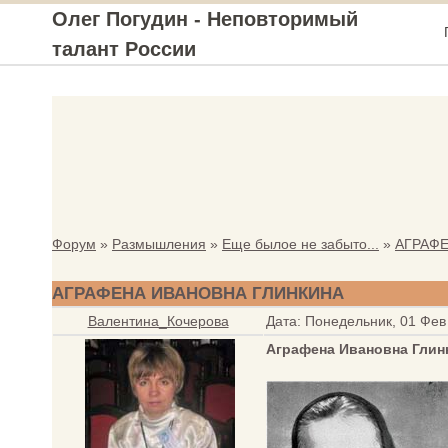
Олег Погудин - Неповторимый
талант России
Форум
»
Размышления
»
Еще былое не забыто...
»
АГРАФ
АГРАФЕНА ИВАНОВНА ГЛИНКИНА
Валентина_Кочерова
Дата: Понедельник, 01 Фев
Аграфена Ивановна Глин