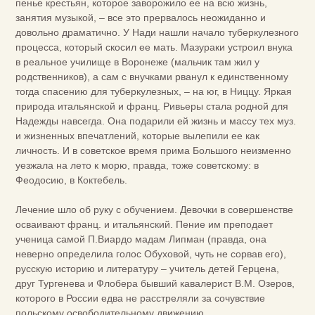
пенье крестьян, которое заворожило ее на всю жизнь,
занятия музыкой, – все это прервалось неожиданно и
довольно драматично. У Нади нашли начало туберкулезного
процесса, который скосил ее мать. Мазураки устроил внука
в реальное училище в Воронеже (мальчик там жил у
родственников), а сам с внучками рванул к единственному
тогда спасению для туберкулезных, – на юг, в Ниццу. Яркая
природа итальянской и франц. Ривьеры стала родной для
Надежды навсегда. Она подарили ей жизнь и массу тех муз.
и жизненных впечатлений, которые вылепили ее как
личность. И в советское время прима Большого неизменно
уезжала на лето к морю, правда, тоже советскому: в
Феодосию, в Коктебель.
Лечение шло об руку с обучением. Девочки в совершенстве
осваивают франц. и итальянский. Пение им преподает
ученица самой П.Виардо мадам Липман (правда, она
неверно определила голос Обуховой, чуть не сорвав его),
русскую историю и литературу – учитель детей Герцена,
друг Тургенева и Флобера бывший кавалерист В.М. Озеров,
которого в России едва не расстреляли за сочувствие
польскому освободительному движению.