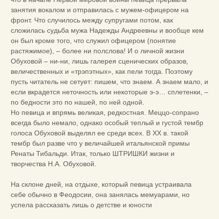
занятия вокалом и отправилась с мужем-офицером на
фронт. Что случилось между супругами потом, как
сложилась судьба мужа Надежды Андреевны и вообще кем
он был кроме того, что служил офицером (понятие
растяжимое), – более ни полслова! И о личной жизни
Обуховой – ни-ни, лишь галерея сценических образов,
величественных и «трэпэтных», как пели тогда. Поэтому
пусть читатель не сетует: пишем, что знаем. А знаем мало, и
если вкрадется неточность или некоторые э-э… сплетенки, –
по бедности это по нашей, по ней одной.
Но певица и впрямь великая, редкостная. Меццо-сопрано
всегда было немало, однако особый теплый и густой тембр
голоса Обуховой выделял ее среди всех. В XX в. такой
тембр был разве что у величайшей итальянской примы
Ренаты Тибальди. Итак, только ШТРИШКИ жизни и
творчества Н.А. Обуховой.
На склоне дней, на отдыхе, который певица устраивала
себе обычно в Феодосии, она занялась мемуарами, но
успела рассказать лишь о детстве и юности