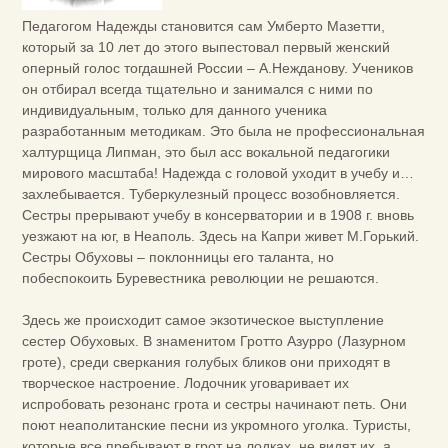
Педагогом Надежды становится сам Умберто Мазетти,
который за 10 лет до этого выпестовал первый женский
оперный голос тогдашней России – А.Нежданову. Учеников
он отбирал всегда тщательно и занимался с ними по
индивидуальным, только для данного ученика
разработанным методикам. Это была не профессиональная
халтурщица Липман, это был асс вокальной педагогики
мирового масштаба! Надежда с головой уходит в учебу и…
захлебывается. Туберкулезный процесс возобновляется.
Сестры прерывают учебу в консерватории и в 1908 г. вновь
уезжают на юг, в Неаполь. Здесь на Капри живет М.Горький.
Сестры Обуховы – поклонницы его таланта, но
побеспокоить Буревестника революции не решаются.
Здесь же происходит самое экзотическое выступление
сестер Обуховых. В знаменитом Гротто Азурро (Лазурном
гроте), среди сверкания голубых бликов они приходят в
творческое настроение. Лодочник уговаривает их
испробовать резонанс грота и сестры начинают петь. Они
поют неаполитанские песни из укромного уголка. Туристы,
которые все пребывают в грот на лодках, не видят их, а