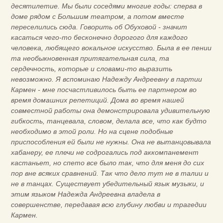
десятилетие. Мы были соседями многие годы: сперва в
доме рядом с Большим театром, а потом вместе
переселились сюда. Говорить об Обуховой - значит
касаться чего-то бесконечно дорогого для каждого
человека, любящего вокальное искусство. Была в ее пении
та необыкновенная притягательная сила, та
сердечность, которые и словами-то выразить
невозможно. Я вспоминаю Надежду Андреевну в партии
Кармен - мне посчастливилось быть ее партнером во
время домашних репетиций. Дома во время нашей
совместной работы она демонстрировала удивительную
гибкость, танцевала, словом, делала все, что как будто
необходимо в этой роли. Но на сцене подобные
приспособления ей были не нужны. Она не вытанцовывала
хабанеру, ее плечи не содрогались под аккомпанемент
кастаньет, но спето все было так, что для меня до сих
пор вне всяких сравнений. Так что дело тут не в талии и
не в танцах. Существует убедительный язык музыки, и
этим языком Надежда Андреевна владела в
совершенстве, передавая всю глубину любви и трагедии
Кармен.