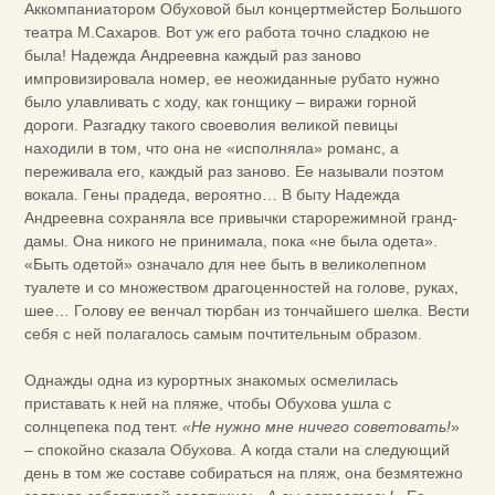
Аккомпаниатором Обуховой был концертмейстер Большого
театра М.Сахаров. Вот уж его работа точно сладкою не
была! Надежда Андреевна каждый раз заново
импровизировала номер, ее неожиданные рубато нужно
было улавливать с ходу, как гонщику – виражи горной
дороги. Разгадку такого своеволия великой певицы
находили в том, что она не «исполняла» романс, а
переживала его, каждый раз заново. Ее называли поэтом
вокала. Гены прадеда, вероятно… В быту Надежда
Андреевна сохраняла все привычки старорежимной гранд-
дамы. Она никого не принимала, пока «не была одета».
«Быть одетой» означало для нее быть в великолепном
туалете и со множеством драгоценностей на голове, руках,
шее… Голову ее венчал тюрбан из тончайшего шелка. Вести
себя с ней полагалось самым почтительным образом.
Однажды одна из курортных знакомых осмелилась
приставать к ней на пляже, чтобы Обухова ушла с
солнцепека под тент.
«Не нужно мне ничего советовать!
»
– спокойно сказала Обухова. А когда стали на следующий
день в том же составе собираться на пляж, она безмятежно