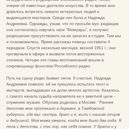
очерки об известных деятелях искусства. В то время мне
довелось встретить немало интересных людей и
выдающихся мастеров. Среди них была и Надежда
Андреевна. Однажды, узнав, что по просьбе муз. редакции
она согласилась озвучить свои "Мемуары", я получил
разрешение присутствовать на ее записях в студии. Там мы
и познакомились. Яркие рассказы певицы составили 4
передачи. Спустя несколько месяцев, весной 1951 г., они
прозвучали в эфире и вызвали поток восторженных
откликов. Четыре эти главы воспоминаний вошли в
сокровищницу фонотеки Российского радио.
Путь на сцену редко бывает легок. К счастью, Надежде
Андреевне повезло: ей не пришлось испытать тягот и
мытарств, выпадавших на долю многих артистов. Казалось,
с самого начала судьба направляла ее к заветной цели -
служению музыке. Обухова родилась в Москве:
"Раннее
детство мое протекало в деревне, в Тамбовской
губернии, где мы: сестра, брат и я, жили с нашим отцом
и дедушкой. Моя мама умерла, когда мне было два года. Я
пела с детства, с тех пор, как себя помню. У брата и у