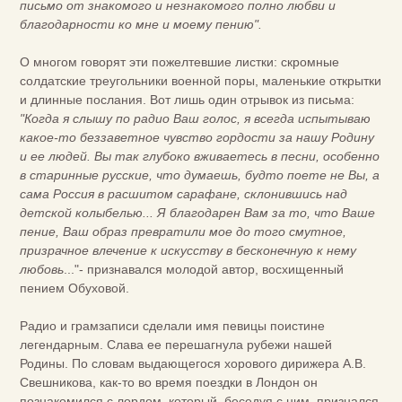
письмо от знакомого и незнакомого полно любви и
благодарности ко мне и моему пению".
О многом говорят эти пожелтевшие листки: скромные
солдатские треугольники военной поры, маленькие открытки
и длинные послания. Вот лишь один отрывок из письма:
"Когда я слышу по радио Ваш голос, я всегда испытываю
какое-то беззаветное чувство гордости за нашу Родину
и ее людей. Вы так глубоко вживаетесь в песни, особенно
в старинные русские, что думаешь, будто поете не Вы, а
сама Россия в расшитом сарафане, склонившись над
детской колыбелью... Я благодарен Вам за то, что Ваше
пение, Ваш образ превратили мое до того смутное,
призрачное влечение к искусству в бесконечную к нему
любовь
..."- признавался молодой автор, восхищенный
пением Обуховой.
Радио и грамзаписи сделали имя певицы поистине
легендарным. Слава ее перешагнула рубежи нашей
Родины. По словам выдающегося хорового дирижера А.В.
Свешникова, как-то во время поездки в Лондон он
познакомился с лордом, который, беседуя с ним, признался,