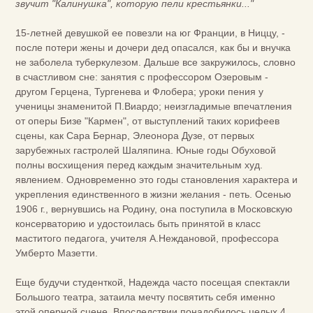
звучит "Калинушка", которую пели крестьянки..."
15-летней девушкой ее повезли на юг Франции, в Ниццу, -
после потери жены и дочери дед опасался, как бы и внучка
не заболела туберкулезом. Дальше все закружилось, словно
в счастливом сне: занятия с профессором Озеровым -
другом Герцена, Тургенева и Флобера; уроки пения у
ученицы знаменитой П.Виардо; неизгладимые впечатления
от оперы Бизе "Кармен", от выступлений таких корифеев
сцены, как Сара Бернар, Элеонора Дузе, от первых
зарубежных гастролей Шаляпина. Юные годы Обуховой
полны восхищения перед каждым значительным худ.
явлением. Одновременно это годы становления характера и
укрепления единственного в жизни желания - петь. Осенью
1906 г., вернувшись на Родину, она поступила в Московскую
консерваторию и удостоилась быть принятой в класс
маститого педагога, учителя А.Неждановой, профессора
Умберто Мазетти.
Еще будучи студенткой, Надежда часто посещая спектакли
Большого театра, затаила мечту посвятить себя именно
этой оперной сцене. Впоследствии понадобилось целых 4