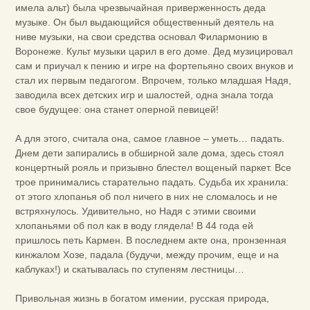
имела альт) была чрезвычайная приверженность деда
музыке. Он был выдающийся общественный деятель на
ниве музыки, на свои средства основал Филармонию в
Воронеже. Культ музыки царил в его доме. Дед музицировал
сам и приучал к пению и игре на фортепьяно своих внуков и
стал их первым педагогом. Впрочем, только младшая Надя,
заводила всех детских игр и шалостей, одна знала тогда
свое будущее: она станет оперной певицей!
А для этого, считала она, самое главное – уметь… падать.
Днем дети запирались в обширной зале дома, здесь стоял
концертный рояль и призывно блестел вощеный паркет. Все
трое принимались старательно падать. Судьба их хранила:
от этого хлопанья об пол ничего в них не сломалось и не
встряхнулось. Удивительно, но Надя с этими своими
хлопаньями об пол как в воду глядела! В 44 года ей
пришлось петь Кармен. В последнем акте она, пронзенная
кинжалом Хозе, падала (будучи, между прочим, еще и на
каблуках!) и скатывалась по ступеням лестницы…
Привольная жизнь в богатом имении, русская природа,