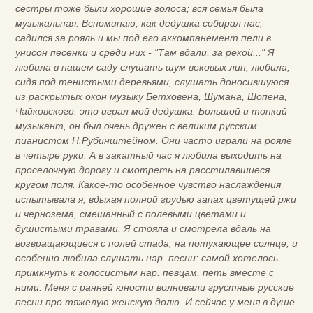
сестры тоже были хорошие голоса; вся семья была
музыкальная. Вспоминаю, как дедушка собирал нас,
садился за рояль и мы под его аккомпанемент пели в
унисон песенки и среди них - "Там вдали, за рекой..." Я
любила в нашем саду слушать шум вековых лип, любила,
сидя под тенистыми деревьями, слушать доносившуюся
из раскрытых окон музыку Бетховена, Шумана, Шопена,
Чайковского: это играл мой дедушка. Большой и тонкий
музыкант, он был очень дружен с великим русским
пианистом Н.Рубинштейном. Они часто играли на рояле
в четыре руки. А в закатный час я любила выходить на
проселочную дорогу и смотреть на расстилавшиеся
кругом поля. Какое-то особенное чувство наслаждения
испытывала я, вдыхая полной грудью запах цветущей ржи
и чернозема, смешанный с полевыми цветами и
душистыми травами. Я стояла и смотрела вдаль на
возвращающиеся с полей стада, на потухающее солнце, и
особенно любила слушать нар. песни: самой хотелось
примкнуть к голосистым нар. певцам, петь вместе с
ними. Меня с ранней юности волновали грустные русские
песни про тяжелую женскую долю. И сейчас у меня в душе