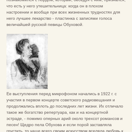
что есть у него утешительница: когда он в плохом
настроении и вообще при всех жизненных трудностях для
него лучшее лекарство - пластинка с записями голоса
величайшей русской певицы Обуховой.
Ее выступления перед микрофоном начались в 1922 г. с
участия в первом концерте советского радиовещания и
продолжались вплоть до последних лет жизни. Их отличало
такое же богатство репертуара, как и на концертной
эстраде, - помимо оперных арий около трехсот романсов и
песен! Щедро пела Обухова и если порой заставляла
грустить, то чаще всего своим искусством вселяла любовь к