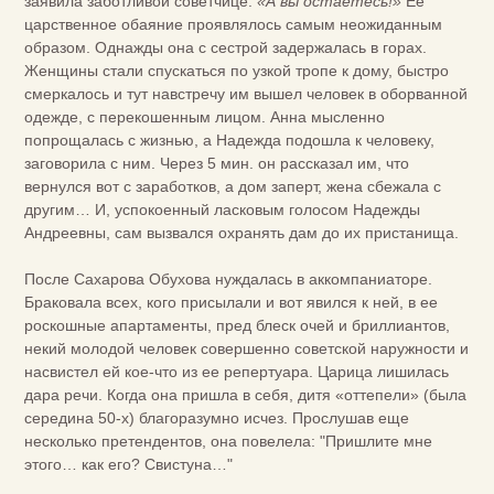
заявила заботливой советчице:
«А вы остаетесь!»
Ее
царственное обаяние проявлялось самым неожиданным
образом. Однажды она с сестрой задержалась в горах.
Женщины стали спускаться по узкой тропе к дому, быстро
смеркалось и тут навстречу им вышел человек в оборванной
одежде, с перекошенным лицом. Анна мысленно
попрощалась с жизнью, а Надежда подошла к человеку,
заговорила с ним. Через 5 мин. он рассказал им, что
вернулся вот с заработков, а дом заперт, жена сбежала с
другим… И, успокоенный ласковым голосом Надежды
Андреевны, сам вызвался охранять дам до их пристанища.
После Сахарова Обухова нуждалась в аккомпаниаторе.
Браковала всех, кого присылали и вот явился к ней, в ее
роскошные апартаменты, пред блеск очей и бриллиантов,
некий молодой человек совершенно советской наружности и
насвистел ей кое-что из ее репертуара. Царица лишилась
дара речи. Когда она пришла в себя, дитя «оттепели» (была
середина 50-х) благоразумно исчез. Прослушав еще
несколько претендентов, она повелела: "Пришлите мне
этого… как его? Свистуна…"