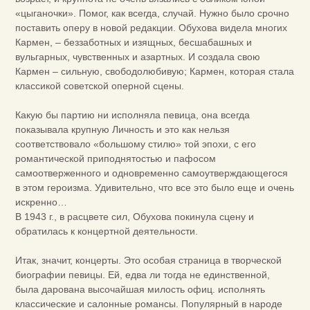
«цыганочки». Помог, как всегда, случай. Нужно было срочно
поставить оперу в новой редакции. Обухова видела многих
Кармен, – беззаботных и изящных, бесшабашных и
вульгарных, чувственных и азартных. И создала свою
Кармен – сильную, свободолюбивую; Кармен, которая стала
классикой советской оперной сцены.
Какую бы партию ни исполняла певица, она всегда
показывала крупную Личность и это как нельзя
соответствовало «большому стилю» той эпохи, с его
романтической приподнятостью и пафосом
самоотверженного и одновременно самоутверждающегося
в этом героизма. Удивительно, что все это было еще и очень
искренно…
В 1943 г., в расцвете сил, Обухова покинула сцену и
обратилась к концертной деятельности.
Итак, значит, концерты. Это особая страница в творческой
биографии певицы. Ей, едва ли тогда не единственной,
была дарована высочайшая милость офиц. исполнять
классические и салонные романсы. Популярный в народе