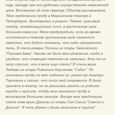
года, прежде чем она добилась осуществления намеченной
цели. Вспоминая об этом периоде, Обухова рассказывала:
"Мне предложили пробу в Мариинском театре в
Петербурге. Волновалась я ужасно. Помню: красивый
театр, экзаменационный стол, в зрительном зале
большая комиссия. Меня предупредили: если во время
исполнения в темном зрительном зале зажжется
лампочка, это будет означать, что надо прекратить
петь. Я спела романс Полины из оперы Чайковского
"Пиковая дама". Каково же было мое удивление, когда я
увидела, что зловещая лампочка не зажглась. Кто-то из
зала спросил, что я могу еще спеть? Я спела арию
Любавы из оперы Римского-Корсакова "Садко". По
окончании пробы ко мне подошел гл. режиссер театра
Тартаков и сказал, что голос мой понравился. Я была
принята в театр, но не решилась уехать из родного
города и просила, чтобы мне назначили пробу в
московском Большом театре. Вскоре мне предложили
спеть там арию Далилы из оперы Сен-Санса "Самсон и
Далила". Я пела удачно и была зачислена в труппу".