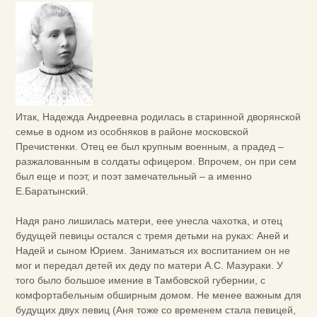
Итак, Надежда Андреевна родилась в старинной дворянской
семье в одном из особняков в районе московской
Пречистенки. Отец ее был крупным военным, а прадед –
разжалованным в солдаты офицером. Впрочем, он при сем
был еще и поэт, и поэт замечательный – а именно
Е.Баратынский.
Надя рано лишилась матери, еее унесла чахотка, и отец
будущей певицы остался с тремя детьми на руках: Аней и
Надей и сыном Юрием. Заниматься их воспитанием он не
мог и передал детей их деду по матери А.С. Мазураки. У
того было большое имение в Тамбовской губернии, с
комфортабельным обширным домом. Не менее важным для
будущих двух певиц (Аня тоже со временем стала певицей,