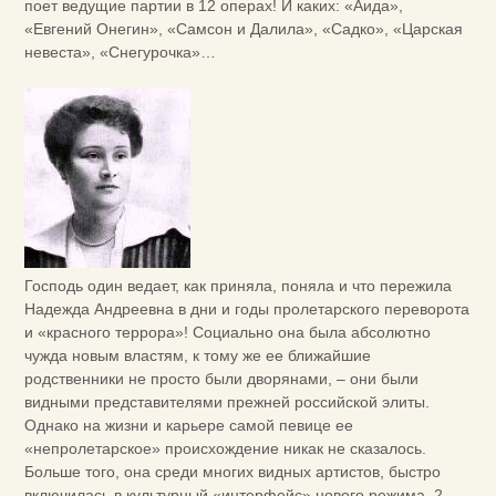
поет ведущие партии в 12 операх! И каких: «Аида»,
«Евгений Онегин», «Самсон и Далила», «Садко», «Царская
невеста», «Снегурочка»…
Господь один ведает, как приняла, поняла и что пережила
Надежда Андреевна в дни и годы пролетарского переворота
и «красного террора»! Социально она была абсолютно
чужда новым властям, к тому же ее ближайшие
родственники не просто были дворянами, – они были
видными представителями прежней российской элиты.
Однако на жизни и карьере самой певице ее
«непролетарское» происхождение никак не сказалось.
Больше того, она среди многих видных артистов, быстро
включилась в культурный «интерфейс» нового режима. 2