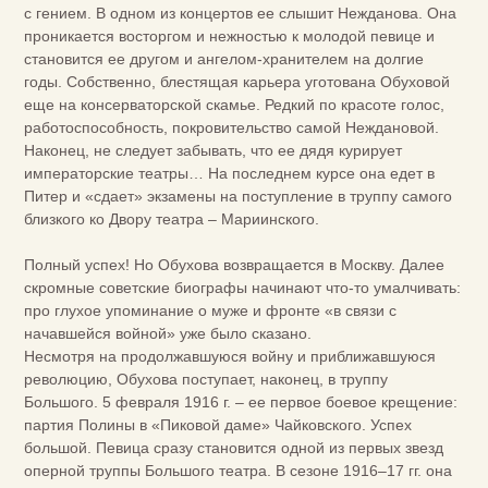
с гением. В одном из концертов ее слышит Нежданова. Она
проникается восторгом и нежностью к молодой певице и
становится ее другом и ангелом-хранителем на долгие
годы. Собственно, блестящая карьера уготована Обуховой
еще на консерваторской скамье. Редкий по красоте голос,
работоспособность, покровительство самой Неждановой.
Наконец, не следует забывать, что ее дядя курирует
императорские театры… На последнем курсе она едет в
Питер и «сдает» экзамены на поступление в труппу самого
близкого ко Двору театра – Мариинского.
Полный успех! Но Обухова возвращается в Москву. Далее
скромные советские биографы начинают что-то умалчивать:
про глухое упоминание о муже и фронте «в связи с
начавшейся войной» уже было сказано.
Несмотря на продолжавшуюся войну и приближавшуюся
революцию, Обухова поступает, наконец, в труппу
Большого. 5 февраля 1916 г. – ее первое боевое крещение:
партия Полины в «Пиковой даме» Чайковского. Успех
большой. Певица сразу становится одной из первых звезд
оперной труппы Большого театра. В сезоне 1916–17 гг. она