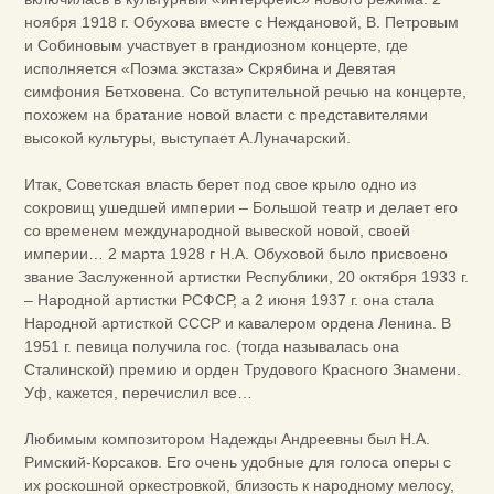
ноября 1918 г. Обухова вместе с Неждановой, В. Петровым
и Собиновым участвует в грандиозном концерте, где
исполняется «Поэма экстаза» Скрябина и Девятая
симфония Бетховена. Со вступительной речью на концерте,
похожем на братание новой власти с представителями
высокой культуры, выступает А.Луначарский.
Итак, Советская власть берет под свое крыло одно из
сокровищ ушедшей империи – Большой театр и делает его
со временем международной вывеской новой, своей
империи… 2 марта 1928 г Н.А. Обуховой было присвоено
звание Заслуженной артистки Республики, 20 октября 1933 г.
– Народной артистки РСФСР, а 2 июня 1937 г. она стала
Народной артисткой СССР и кавалером ордена Ленина. В
1951 г. певица получила гос. (тогда называлась она
Сталинской) премию и орден Трудового Красного Знамени.
Уф, кажется, перечислил все…
Любимым композитором Надежды Андреевны был Н.А.
Римский-Корсаков. Его очень удобные для голоса оперы с
их роскошной оркестровкой, близость к народному мелосу,