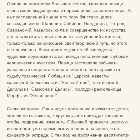
Ступив на подмостки Большого театра, молодая певица
очень скоро выдвинулась в первые ряды солистов оперы. А
на прославленной сцене в ту пору блистало целое
созвездие имен: Шаляпин, Собинов, Нежданова, Петров,
Савранский. Казалось, сила и совершенство их искусства
должны затмить впечатление от выступлений артистки,
только-только начинающей свой творческий путь, но этого
не произошло. Вниманием слушателей завладевал
чудесный обуховский голос, всегда наполненный глубоким
человеческим чувством. Певица заставляла забывать
условности оперного жанра и вместе с ней переживать
судьбу трагической Любаши из "Царской невесты",
красочной Кончаковны из "Князя Игоря", экзотической
Далилы из "Самсона и Далилы", молодой раскольницы
Марфы из "Хованщины"...
Слава капризна. Одни идут к признанию в искусстве долго,
чуть ли не всю жизнь, к другим успех приходит внезапно,
чтобы, подразнив, изменить. Обуховой принесли широкую
известность уже первые выступления и на сцене, и на
концертной эстраде. С тех пор на протяжении десятилетий