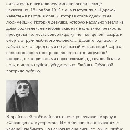
сказочность и психологизм импонировали певице
несказанно. 18 ноября 1916 г. она выступила в «Царской
невесте» в партии Любаши, которая стала одной из ее
любимейших. История девушки, которую насильно увезли из
дома родителей, ее любовь к своему насильнику, ревность,
преступление, месть сопернице, купленная ценой позора, и
смерть от руки любимого человека… Давайте, однако, не
забывать, что перед нами не дешевый мексиканский сериал,
а великая опера (построенная на сюжете из русской
истории, с историческими персонажами), где нужно было и
петь, и играть глубоко, убедительно. Любаша Обуховой
покорила публику.
Второй своей любимой ролью певица называет Марфу в
«Хованщине» Мусоргского. И эта женщина сталкивается с
изменой любимого, но насколько она сильнее, выше, глубже