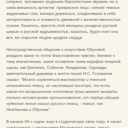
сопрано, трогавшее грудными бархатистыми звуками, но и
сама внешность артистки: прекрасное лицо, сияние темных
задумчивых глаз, манера держаться, соединявшая в себе
неторопливость и плавность движений с величественностью
осанки. Казалось, красота этой женщины рождена русской
ширью и русской задушевностью, казалось, будто поет она
вся, ее открытое людям щедрое сердце.
Непосредственное общение с искусством Обуховой
рождало какое-то почти благоговейное чувство, близкое к
тому впечатлению, какое оставляли такие корифеи оперной
сцены, как Шаляпин, Собинов, Нежданова. Однажды
замечательный дирижер и знаток пения Н.С. Голованов
сказал:
"Можно изумляться мастерству и технике
итальянских певиц, но настоящий восторг, то есть
какое-то возвышенное состояние души может вызвать
только неповторимо проникновенное, от сердца идущее
чудесное пение наших русских певиц, - таких, как
Нежданова и Обухова".
В начале 50-х годов, еще в студенческую свою пору, я начал
сотрудничать с редакциями Московского радио, писал