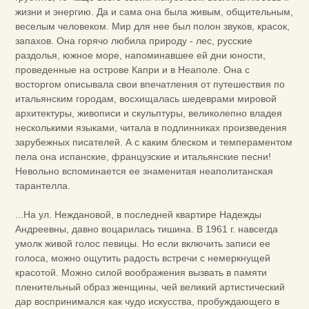
жизни и энергию. Да и сама она была живым, общительным,
веселым человеком. Мир для нее был полон звуков, красок,
запахов. Она горячо любила природу - лес, русские
раздолья, южное море, напоминавшее ей дни юности,
проведенные на острове Капри и в Неаполе. Она с
восторгом описывала свои впечатления от путешествия по
итальянским городам, восхищалась шедеврами мировой
архитектуры, живописи и скульптуры, великолепно владея
несколькими языками, читала в подлинниках произведения
зарубежных писателей. А с каким блеском и темпераментом
пела она испанские, французские и итальянские песни!
Невольно вспоминается ее знаменитая неаполитанская
тарантелла.
...На ул. Неждановой, в последней квартире Надежды
Андреевны, давно воцарилась тишина. В 1961 г. навсегда
умолк живой голос певицы. Но если включить записи ее
голоса, можно ощутить радость встречи с немеркнущей
красотой. Можно силой воображения вызвать в памяти
пленительный образ женщины, чей великий артистический
дар воспринимался как чудо искусства, пробуждающего в