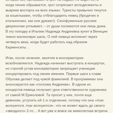
когда пение обрывается, грот сотрясают аплодисменты и
выкрики восторга на всех языках. Туристы привычно тянутся
за кошельками, чтобы отблагодарить певиц (бродячих и
итальянских, как они думают). Сконфуженные русские
дворяночки уплывают, – от души посмеются они лишь дома.
В эту поездку в Италию Надежда Андреевна купит в Венеции
темно-малиновую шаль. О ней певица вспомнит через
четверть века, когда будет работать над образом
Карменситы…
Итак, после лечения, занятия в консерватории
возобновляются. Надежда начинает выступать в концертах,
но строгий устав консерватории запрещает ученицам
концертировать под своим именем. Первые шаги к славе
Обухова делает под чужой фамилией. В программках она
анонсируется как «госпожа Андреева». В одном из
концертов певица получает урок ответственности художника
от самой М.Ермоловой. Та просит у нее, почти еще
девчонки, уступить ей 1-е отделение, потому что она
«так
волнуется, так волнуется
», что не может ждать до своего
«звездного» 2-го… А вот уже и вовсе не мимолетная встреча