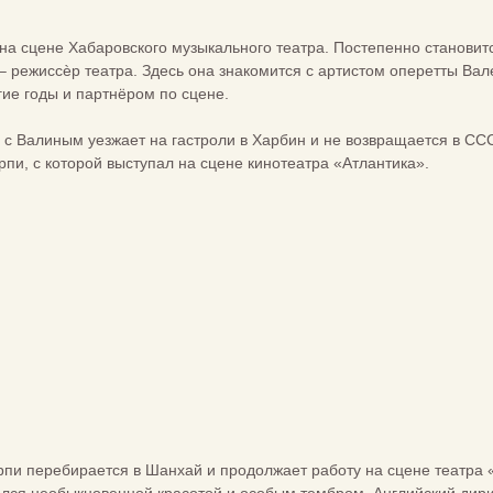
на сцене Хабаровского музыкального театра. Постепенно становит
– режиссѐр театра. Здесь она знакомится с артистом оперетты Ва
гие годы и партнёром по сцене.
е с Валиным уезжает на гастроли в Харбин и не возвращается в СС
рпи, с которой выступал на сцене кинотеатра «Атлантика».
рпи перебирается в Шанхай и продолжает работу на сцене театра 