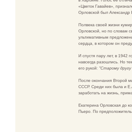
в Харбине. Голос ее отлич
«Цветок Гавайев», признал
Орловской был Александр 
Полвека своей жизни куми
Орловской, но по словам с
ультимативным предложеним
сердца, в котором он преду
И спустя пару лет, в 1942
навсегда разошлись. Но те
его рукой:
"Старому другу
После окончания Второй м
СССР. Среди них была и Е.
заработать на жизнь, прим
Екатерина Орловская до ко
Пьеро. По предположительн