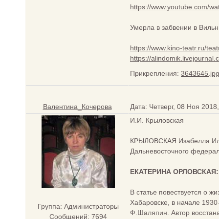
https://www.youtube.com/w
Умерла в забвении в Вильн
https://www.kino-teatr.ru/tea
https://alindomik.livejourna
Прикрепления:
3643645.jp
Валентина_Кочерова
Дата: Четверг, 08 Ноя 2018
И.И. Крыловская
КРЫЛОВСКАЯ Изабелла Ильи
Дальневосточного федерал
ЕКАТЕРИНА ОРЛОВСКАЯ: 
В статье повествуется о ж
Хабаровске, в начале 1930
Группа: Администраторы
Ф.Шаляпин. Автор восстан
Сообщений:
7694