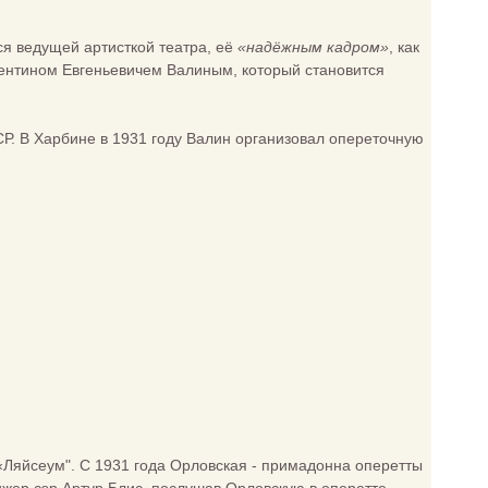
ся ведущей артисткой театра, её
«надёжным кадром»
, как
лентином Евгеньевичем Валиным, который становится
СР. В Харбине в 1931 году Валин организовал опереточную
«Ляйсеум". С 1931 года Орловская - примадонна оперетты