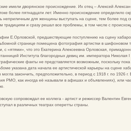
ские имели дворянское происхождение. Их отец – Алексей Алекса
токе более пятнадцати лет. Именно происхождение определило ск
сь неприличным для женщины выступать на сцене, тем более под 
м традициям и сразу решал все проблемы, в том числе с происхо
афии Е.Орловской, предшествующие поступлению на сцену хабаровс
льбомной странице помещена фотография артистки в шифоновом те
ски, с «ятями», что это Екатерина Алексеевна Орловская, примадо
итанницей Института благородных девиц им. императора Николая I 
графические факты не представляется возможным, поскольку пока
ьбоме указана дата начала ее артистической карьеры на сцене хаба
 могла закончить, предположительно, в период с 1918 г. по 1926 г
ия РМО, как иногда её называли в афишах и объявлениях), или ча
ию.
вскую сопровождал ее коллега - артист и режиссер Валентин Евг
ступал в различных театрах оперетты страны.