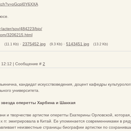
atch?v=oGcpI0Y6XXA
юсе.
tr/acter/sov/484223/bio/
l.com/3206215.html
g
·
2375452.jpg
·
5143451.jpg
(11.1 Kb)
(9.3 Kb)
(13.2 Kb)
, 12:12 | Сообщение #
2
нична, кандидат искусствоведения, доцент кафедры культурологии
ьного университета.
звезда оперетты Харбина и Шанхая
изни и творчестве артистки оперетты Екатерины Орловской, которая
-х гг. эмигрировала в Китай. Ее упоминается современниками в ряд
авливает неизвестные страницы биографии артистки по сохранив