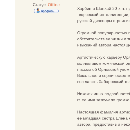
Статус:
Offline
Харбин и Шанхай 30-х гг. 
творческой интеллигенции
русской диаспоры строили
Огромной популярностью по
обстоятельств ее жизни и 
изысканий автора настояще
Артистическую карьеру Орл
коллективом комической оп
письме об Орловской упоми
Вокальное и сценическое м
возглавить Хабаровский те
Никаких иных подробностей
гг. ее имя зазвучало громк
Настоящая фамилия артистк
ее младшая сестра Елена 
автора, предоставив и не