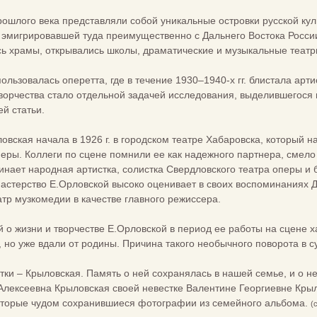
прошлого века представляли собой уникальные островки русской кул
, эмигрировавшей туда преимущественно с Дальнего Востока Росси
сь храмы, открывались школы, драматические и музыкальные театр
льзовалась оперетта, где в течение 1930–1940-х гг. блистала арт
творчества стало отдельной задачей исследования, выделившегося
й статьи.
овская начала в 1926 г. в городском театре Хабаровска, который
еры. Коллеги по сцене помнили ее как надежного партнера, смело
нает народная артистка, солистка Свердловского театра оперы и б
астерство Е.Орловской высоко оценивает в своих воспоминаниях Д
атр музкомедии в качестве главного режиссера.
 о жизни и творчестве Е.Орловской в период ее работы на сцене ха
о, но уже вдали от родины. Причина такого необычного поворота в с
и – Крыловская. Память о ней сохранялась в нашей семье, и о не
Алексеевна Крыловская своей невестке Валентине Георгиевне Кры
которые чудом сохранившиеся фотографии из семейного альбома.
(