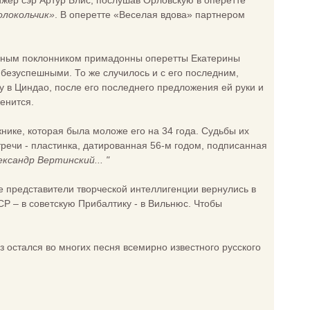
ижер сэр Артур Блис, послушав Орловскую в оперетте
олокольчик»
. В оперетте «Веселая вдова» партнером
енным поклонником примадонны оперетты Екатерины
 безуспешными. То же случилось и с его последним,
у в Циндао, после его последнего предложения ей руки и
женится.
жнике, которая была моложе его на 34 года. Судьбы их
речи - пластинка, датированная 56-м годом, подписанная
ксандр Вертинский... "
 представители творческой интеллигенции вернулись в
Р – в советскую Прибалтику - в Вильнюс. Чтобы
з остался во многих песня всемирно известного русского