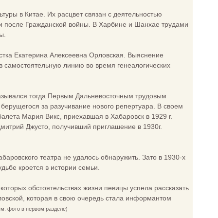
ьтуры в Китае. Их расцвет связан с деятельностью
и после Гражданской войны. В Харбине и Шанхае трудами
ы.
истка Екатерина Алексеевна Орловская. Выяснение
 в самостоятельную линию во время генеалогических
 назывался тогда Первым Дальневосточным трудовым
 берущегося за разучивание нового репертуара. В своем
алета Мария Викс, приехавшая в Хабаровск в 1929 г.
митрий Джусто, получивший приглашение в 1930г.
баровского театра не удалось обнаружить. Зато в 1930-х
удьбе кроется в истории семьи.
которых обстоятельствах жизни певицы успела рассказать
ловской, которая в свою очередь стала информантом
см. фото в первом разделе)