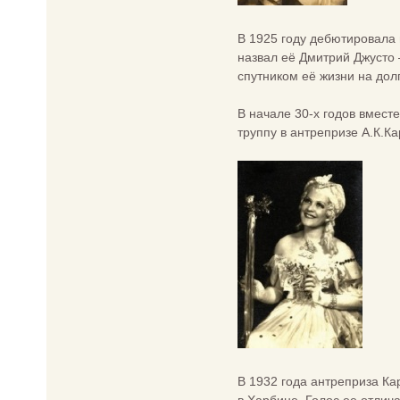
В 1925 году дебютировала 
назвал её Дмитрий Джусто 
спутником её жизни на дол
В начале 30-х годов вмест
труппу в антрепризе А.К.Ка
В 1932 года антреприза Ка