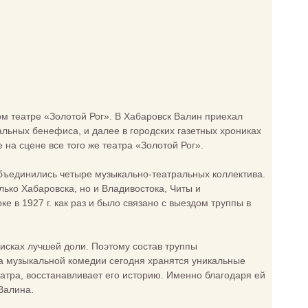
ом театре «Золотой Рог». В Хабаровск Валин приехал
альных бенефиса, и далее в городских газетных хрониках
 на сцене все того же театра «Золотой Рог».
 объединились четыре музыкально-театральных коллектива.
лько Хабаровска, но и Владивостока, Читы и
 в 1927 г. как раз и было связано с выездом труппы в
оисках лучшей доли. Поэтому состав труппы
ра музыкальной комедии сегодня хранятся уникальные
театра, восстанавливает его историю. Именно благодаря ей
Валина.