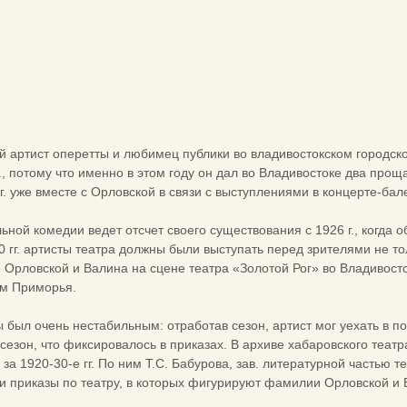
щий артист оперетты и любимец публики во владивостокском городск
., потому что именно в этом году он дал во Владивостоке два прощ
г. уже вместе с Орловской в связи с выступлениями в концерте-бале
ьной комедии ведет отсчет своего существования с 1926 г., когда
0 гг. артисты театра должны были выступать перед зрителями не то
Орловской и Валина на сцене театра «Золотой Рог» во Владивостоке
ам Приморья.
 был очень нестабильным: отработав сезон, артист мог уехать в п
сезон, что фиксировалось в приказах. В архиве хабаровского теат
 за 1920-30-е гг. По ним Т.С. Бабурова, зав. литературной частью 
ти приказы по театру, в которых фигурируют фамилии Орловской и 