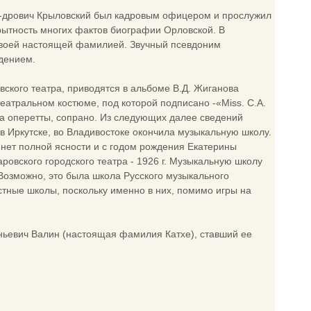
н-дрович Крыловский был кадровым офицером и прослужил
рытность многих фактов биографии Орловской. В
своей настоящей фамилией. Звучный псевдоним
ждением.
кого театра, приводятся в альбоме В.Д. Жиганова
атральном костюме, под которой подписано -«Miss. C.A.
нна оперетты, сопрано. Из следующих далее сведений
в Иркутске, во Владивостоке окончила музыкальную школу.
 нет полной ясности и с годом рождения Екатерины
ровского городского театра - 1926 г. Музыкальную школу
. Возможно, это была школа Русского музыкального
стные школы, поскольку именно в них, помимо игры на
еньевич Валин (настоящая фамилия Катхе), ставший ее