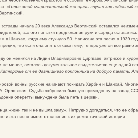
ался необыкновенной красотой и особым тембром. Английский дир
ся:
«Голос этой очаровательной женщины звучал как небесный к
Вертинский.
р эстрады начала 20 века Александр Вертинский оставался неизм
видетелей, все его попытки предложения руки и сердца оставались
 в Шанхае, когда ему стукнуло 50. Написана эта песня в 1939 год
предил, что если она опять откажет ему, теперь уже он все равно 
 году он женился на Лидии Владимировне Циргваве, актриссе и худо
м не менее, осталось документальное свидетельство еще одной вст
 Катюрочке от ее давнишнего поклонника на добрую память. Але
ировой войны русские начинают покидать Харбин и Шанхай. Многие
А. Орловская. Судьба забросила бывшую примадонну на запад ССС
адонна оперетты вынуждена была петь в церкви.
нца жизни так и не вышла замуж. Нетрудно догадаться, что ее обра
о и эта песня имеет отношение к их романтической истории.