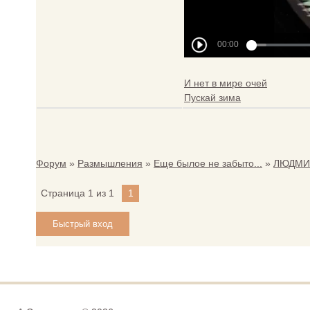
И нет в мире очей
Пускай зима
Форум
»
Размышления
»
Еще былое не забыто...
»
ЛЮДМИ
Страница
1
из
1
1