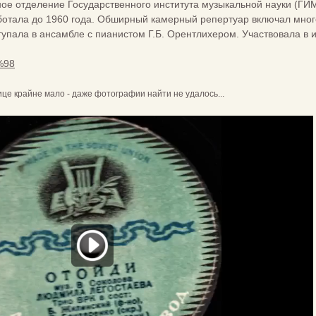
ное отделение Государственного института музыкальной науки (ГИМН
аботала до 1960 года. Обширный камерный репертуар включал мн
упала в ансамбле с пианистом Г.Б. Орентлихером. Участвовала в и
0%98
це крайне мало - даже фотографии найти не удалось...