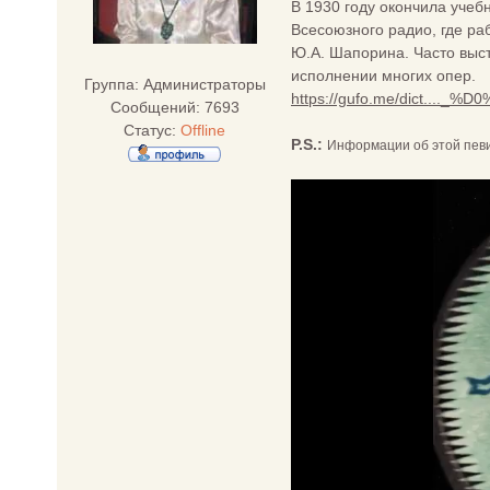
В 1930 году окончила учеб
Всесоюзного радио, где р
Ю.А. Шапорина. Часто выст
исполнении многих опер.
Группа: Администраторы
https://gufo.me/dict...._%D
Сообщений:
7693
Статус:
Offline
P.S.:
Информации об этой певи