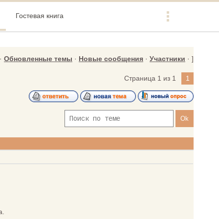
Гостевая книга
·
Обновленные темы
·
Новые сообщения
·
Участники
· ]
Страница
1
из
1
1
а.