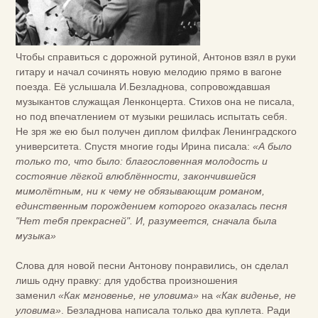
Чтобы справиться с дорожной рутиной, Антонов взял в руки
гитару и начал сочинять новую мелодию прямо в вагоне
поезда. Её услышала И.Безладнова, сопровождавшая
музыкантов служащая Ленконцерта. Стихов она не писала,
но под впечатлением от музыки решилась испытать себя.
Не зря же ею был получен диплом филфак Ленинградского
университета. Спустя многие годы Ирина писала:
«А было
только то, что было: благословенная молодость и
состояние лёгкой влюблённости, закончившейся
мимолётным, ни к чему не обязывающим романом,
единственным порождением которого оказалась песня
"Нет тебя прекрасней". И, разумеется, сначала была
музыка»
Слова для новой песни Антонову понравились, он сделал
лишь одну правку: для удобства произношения
заменил
«Как мгновенье, не уловима»
на
«Как виденье, не
уловима»
. Безладнова написала только два куплета. Ради