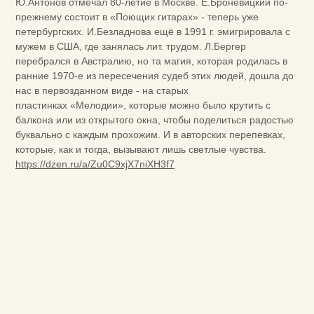
Ю.Антонов отмечал 80-летие в Москве. Е.Броневицкий по-
прежнему состоит в «Поющих гитарах» - теперь уже
петербургских. И.Безладнова ещё в 1991 г. эмигрировала с
мужем в США, где занялась лит. трудом. Л.Бергер
перебрался в Австралию, но та магия, которая родилась в
ранние 1970-е из пересечения судеб этих людей, дошла до
нас в первозданном виде - на старых
пластинках «Мелодии», которые можно было крутить с
балкона или из открытого окна, чтобы поделиться радостью
буквально с каждым прохожим. И в авторских перепевках,
которые, как и тогда, вызывают лишь светлые чувства.
https://dzen.ru/a/Zu0C9xjX7niXH3f7