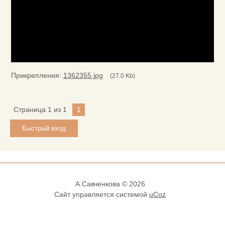
Прикрепления:
1362355.jpg
(27.0 Kb)
Страница
1
из
1
1
А.Савченкова © 2026
Сайт управляется системой
uCoz