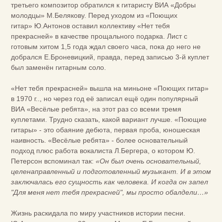
третьего композитор обратился к гитаристу ВИА «Добры
молодцы» М.Белякову. Перед уходом из «Поющих
гитар» Ю.Антонов оставил коллективу «Нет тебя
прекрасней» в качестве прощального подарка. Лист с
готовым хитом 1,5 года ждал своего часа, пока до него не
добрался Е.Броневицкий, правда, перед записью 3-й куплет
был заменён гитарным соло.
«Нет тебя прекрасней» вышла на миньоне «Поющих гитар»
в 1970 г.., но через год её записал ещё один популярный
ВИА «Весёлые ребята», на этот раз со всеми тремя
куплетами. Трудно сказать, какой вариант лучше. «Поющие
гитары» - это обаяние дебюта, первая проба, юношеская
наивность. «Весёлые ребята» - более основательный
подход плюс работа вокалиста Л.Бергера, о котором Ю.
Петерсон вспоминал так:
«Он был очень основательный,
целенаправленный и подготовленный музыкант. И в этом
заключалась его сущность как человека. И когда он запел
"Для меня нет тебя прекрасней", мы просто обалдели…»
Жизнь раскидала по миру участников истории песни.