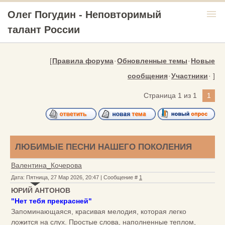
menu
Олег Погудин - Неповторимый
талант России
[
Правила форума
·
Обновленные темы
·
Новые
сообщения
·
Участники
· ]
Страница
1
из
1
1
ЛЮБИМЫЕ ПЕСНИ НАШЕГО ПОКОЛЕНИЯ
Валентина_Кочерова
Дата: Пятница, 27 Мар 2026, 20:47 | Сообщение #
1
ЮРИЙ АНТОНОВ
"Нет тебя прекрасней"
Запоминающаяся, красивая мелодия, которая легко
ложится на слух. Простые слова, наполненные теплом,