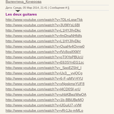
Валентина_Кочерова
Дата: Среда, 05 Мар 2014, 21:41 | Сообщение #
5
Les deux guitares
http://www.youtube.com/watch?v=7DLnLqseTkk
http://www.youtube.com/watch?v=3U9llYsL6BI
http://www.youtube.com/watch?v=L1HYJIIyDkc
http://www.youtube.com/watch?v=fmDnaNHfdfs
http://www.youtube.com/watch?v=L1HYJIIyDkc
http://www.youtube.com/watch?v=QuaHv4Ovyw0
http://www.youtube.com/watch?v=fVc8osIfXMY
http://www.youtube.com/watch?v=oTlXYpPBUcU
http://www.youtube.com/watch?v=E63SYnEG1zc
http://www.youtube.com/watch?v=_SqoEZ5hf_I
http://www.youtube.com/watch?v=Ux3__yvjQCg
http://www.youtube.com/watch?v=6-F-qMV-HYU
http://www.youtube.com/watch?v=xNgskmpYUF8
http://www.youtube.com/watch?v=l4CD0Sf-xrU
http://www.youtube.com/watch?v=uhbKBwzWwQA
http://www.youtube.com/watch?v=1b-BBiUBeMQ
http://www.youtube.com/watch?v=lJGuiU7-xVM
http://www.youtube.com/watch?v=yRr1Jq-mMLo