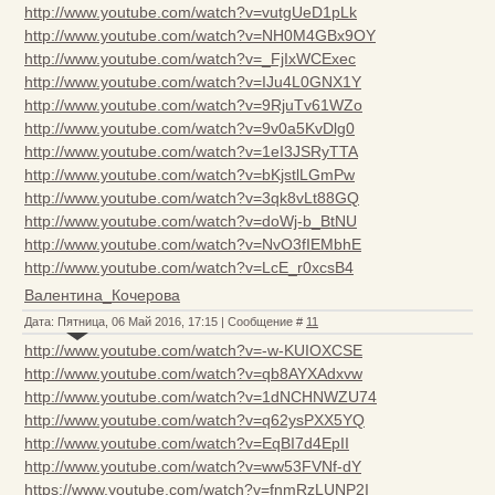
http://www.youtube.com/watch?v=vutgUeD1pLk
http://www.youtube.com/watch?v=NH0M4GBx9OY
http://www.youtube.com/watch?v=_FjIxWCExec
http://www.youtube.com/watch?v=IJu4L0GNX1Y
http://www.youtube.com/watch?v=9RjuTv61WZo
http://www.youtube.com/watch?v=9v0a5KvDlg0
http://www.youtube.com/watch?v=1eI3JSRyTTA
http://www.youtube.com/watch?v=bKjstlLGmPw
http://www.youtube.com/watch?v=3qk8vLt88GQ
http://www.youtube.com/watch?v=doWj-b_BtNU
http://www.youtube.com/watch?v=NvO3fIEMbhE
http://www.youtube.com/watch?v=LcE_r0xcsB4
Валентина_Кочерова
Дата: Пятница, 06 Май 2016, 17:15 | Сообщение #
11
http://www.youtube.com/watch?v=-w-KUIOXCSE
http://www.youtube.com/watch?v=qb8AYXAdxvw
http://www.youtube.com/watch?v=1dNCHNWZU74
http://www.youtube.com/watch?v=q62ysPXX5YQ
http://www.youtube.com/watch?v=EqBI7d4EpII
http://www.youtube.com/watch?v=ww53FVNf-dY
https://www.youtube.com/watch?v=fnmRzLUNP2I