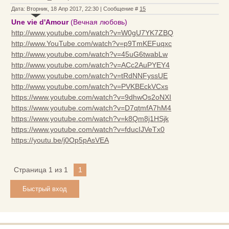
Дата: Вторник, 18 Апр 2017, 22:30 | Сообщение #
15
Une vie d'Amour
(Вечная любовь)
http://www.youtube.com/watch?v=W0gU7YK7ZBQ
http://www.YouTube.com/watch?v=p9TmKEFuqxc
http://www.youtube.com/watch?v=45uG6twabLw
http://www.youtube.com/watch?v=ACc2AuPYEY4
http://www.youtube.com/watch?v=tRdNNFyssUE
http://www.youtube.com/watch?v=PVKBEckVCxs
https://www.youtube.com/watch?v=9dhwOs2oNXI
https://www.youtube.com/watch?v=D7qtmfA7hM4
https://www.youtube.com/watch?v=k8Qm8j1HSjk
https://www.youtube.com/watch?v=fducIJVeTx0
https://youtu.be/j0Op5pAsVEA
Страница
1
из
1
1