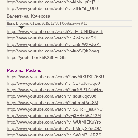
http://www.youtube.com/watch?v=idMvLp0ej7U
http://www.youtube.com/watch?v=XfHrYiL_UL0
Валентина_Кочерова
Дата: Вторник, 01 Дек 2015, 17:38 | Сообщение #
10
https://www.youtube.com/watch?v=FTUNH3wVtfE
http://www.youtube.com/watch?v=AxAc-ur45NU
http://www.youtube.com/watch?v=a55-W2FJGAI
http://www.youtube.com/watch?v=iuoSiQh2wag
https://youtu.be/fk5KX88FqGE
Padam... Padam...
https://www.youtube.com/watch?v=yMtXUSF768U
http://www.youtube.com/watch?v=3E7oJ8rOqo0
https://www.youtube.com/watch?v=rN8P1ZcbHzo
http://www.youtube.com/watch?v=souti8qcv08
https://www.youtube.com/watch?v=fIrpntAp-8M
http://www.youtube.com/watch?v=S5RcF_eaXNU
http://www.youtube.com/watch?v=j3HB6kBZ42M
http://www.youtube.com/watch?v=WUfMIEKuYro
http://www.youtube.com/watch?v=bMniyXYecOM
http://www.youtube.com/watch?v=SWrMZ_4RZSI