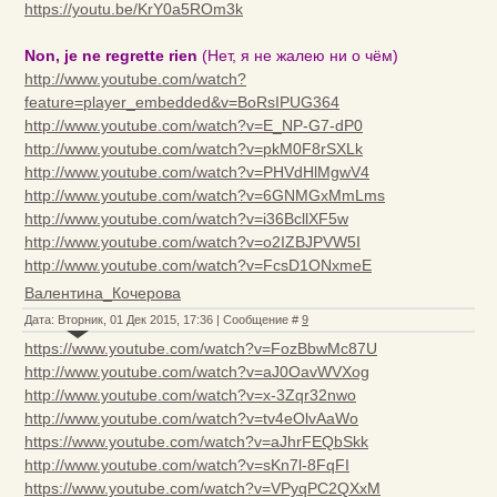
https://youtu.be/KrY0a5ROm3k
Non, je ne regrette rien
(Нет, я не жалею ни о чём)
http://www.youtube.com/watch?
feature=player_embedded&v=BoRsIPUG364
http://www.youtube.com/watch?v=E_NP-G7-dP0
http://www.youtube.com/watch?v=pkM0F8rSXLk
http://www.youtube.com/watch?v=PHVdHlMgwV4
http://www.youtube.com/watch?v=6GNMGxMmLms
http://www.youtube.com/watch?v=i36BcllXF5w
http://www.youtube.com/watch?v=o2IZBJPVW5I
http://www.youtube.com/watch?v=FcsD1ONxmeE
Валентина_Кочерова
Дата: Вторник, 01 Дек 2015, 17:36 | Сообщение #
9
https://www.youtube.com/watch?v=FozBbwMc87U
http://www.youtube.com/watch?v=aJ0OavWVXog
http://www.youtube.com/watch?v=x-3Zqr32nwo
http://www.youtube.com/watch?v=tv4eOlvAaWo
https://www.youtube.com/watch?v=aJhrFEQbSkk
http://www.youtube.com/watch?v=sKn7l-8FqFI
https://www.youtube.com/watch?v=VPyqPC2QXxM