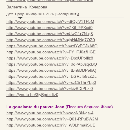
Валентина_Кочерова
Дата: Среда, 05 Мар 2014, 21:36 | Сообщение #
3
http://www.youtube.com/watch?v=dtOylV1TRzM
http://www.youtube.com/watch?v=ZKtl_9PXxd0
http://www.youtube.com/watch?v=UwCf-r7N-q8
http://www.youtube.com/watch?v=jpH4JNg7OZ0
https://www.youtube.com/watch?v=zdYyPCJkA8Q
http://www.youtube.com/watch?v=PY_FJ0afHGE
https://www.youtube.com/watch?v=DpxUPoIllz8
https://www.youtube.com/watch?v=0oPAbJsqcBQ
https://www.youtube.com/watch?v=tBn6DDPelbQ
https://www.youtube.com/watch?v=EGRJIb5vZZc
https://www.youtube.com/watch?v=xzC5ThrYLp0
https://www.youtube.com/watch?v=kivBDtPLzf0
https://youtu.be/3jyBgdzdtz0
La goualante du pauvre Jean
(Песенка бедного Жана)
http://www.youtube.com/watch?v=oooN3N-gs-4
http://www.youtube.com/watch?v=Q01-RPuBW2M
http://www.youtube.com/watch?v=W0LhmaiiSUE