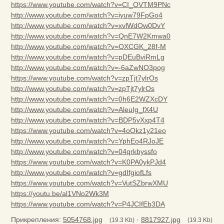
https://www.youtube.com/watch?v=CI_OVTM9PNc
http://www.youtube.com/watch?v=iyuw79FpGo4
http://www.youtube.com/watch?v=xvlWdOw0DvY
http://www.youtube.com/watch?v=QnE7W2Kmwa0
http://www.youtube.com/watch?v=OXCGK_28f-M
http://www.youtube.com/watch?v=pDEuBviRmLg
http://www.youtube.com/watch?v=-6aZwNO3pog
https://www.youtube.com/watch?v=zpTjt7ylrOs
http://www.youtube.com/watch?v=zpTjt7ylrOs
http://www.youtube.com/watch?v=0h6E2WZXcDY
http://www.youtube.com/watch?v=AleuIg_fX4U
http://www.youtube.com/watch?v=BDP5vXxp4T4
https://www.youtube.com/watch?v=4oOkz1y21eo
http://www.youtube.com/watch?v=YphEo4RJoJE
http://www.youtube.com/watch?v=04qrkbyssfo
https://www.youtube.com/watch?v=K0PA0ykPJd4
http://www.youtube.com/watch?v=gdIfgiofLfs
https://www.youtube.com/watch?v=VutSZbrwXMU
https://youtu.be/al1VNo2Wk3M
https://www.youtube.com/watch?v=P4JCIfEb3DA
Прикрепления:
5054768.jpg
·
8817927.jpg
(19.3 Kb)
(19.3 Kb)