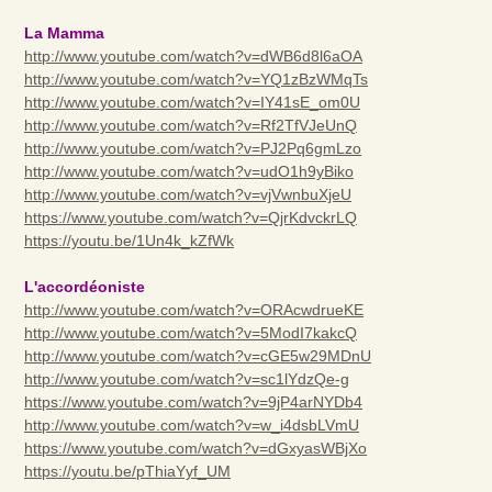
La Mamma
http://www.youtube.com/watch?v=dWB6d8l6aOA
http://www.youtube.com/watch?v=YQ1zBzWMqTs
http://www.youtube.com/watch?v=IY41sE_om0U
http://www.youtube.com/watch?v=Rf2TfVJeUnQ
http://www.youtube.com/watch?v=PJ2Pq6gmLzo
http://www.youtube.com/watch?v=udO1h9yBiko
http://www.youtube.com/watch?v=vjVwnbuXjeU
https://www.youtube.com/watch?v=QjrKdvckrLQ
https://youtu.be/1Un4k_kZfWk
L'accordéoniste
http://www.youtube.com/watch?v=ORAcwdrueKE
http://www.youtube.com/watch?v=5ModI7kakcQ
http://www.youtube.com/watch?v=cGE5w29MDnU
http://www.youtube.com/watch?v=sc1lYdzQe-g
https://www.youtube.com/watch?v=9jP4arNYDb4
http://www.youtube.com/watch?v=w_i4dsbLVmU
https://www.youtube.com/watch?v=dGxyasWBjXo
https://youtu.be/pThiaYyf_UM