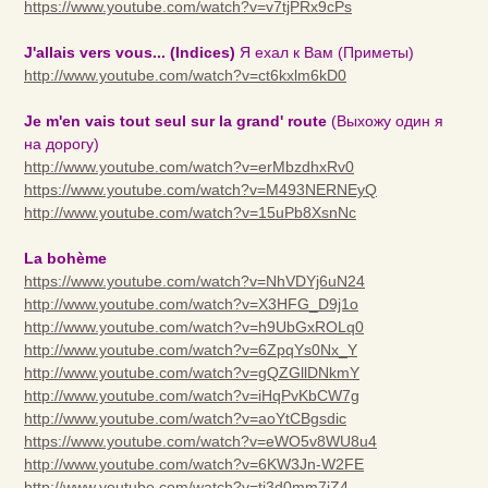
https://www.youtube.com/watch?v=v7tjPRx9cPs
J'allais vers vous... (Indices)
Я ехал к Вам (Приметы)
http://www.youtube.com/watch?v=ct6kxlm6kD0
Je m'en vais tout seul sur la grand' route
(Выхожу один я
на дорогу)
http://www.youtube.com/watch?v=erMbzdhxRv0
https://www.youtube.com/watch?v=M493NERNEyQ
http://www.youtube.com/watch?v=15uPb8XsnNc
La bohème
https://www.youtube.com/watch?v=NhVDYj6uN24
http://www.youtube.com/watch?v=X3HFG_D9j1o
http://www.youtube.com/watch?v=h9UbGxROLq0
http://www.youtube.com/watch?v=6ZpqYs0Nx_Y
http://www.youtube.com/watch?v=gQZGllDNkmY
http://www.youtube.com/watch?v=iHqPvKbCW7g
http://www.youtube.com/watch?v=aoYtCBgsdic
https://www.youtube.com/watch?v=eWO5v8WU8u4
http://www.youtube.com/watch?v=6KW3Jn-W2FE
http://www.youtube.com/watch?v=tj3d0mm7iZ4