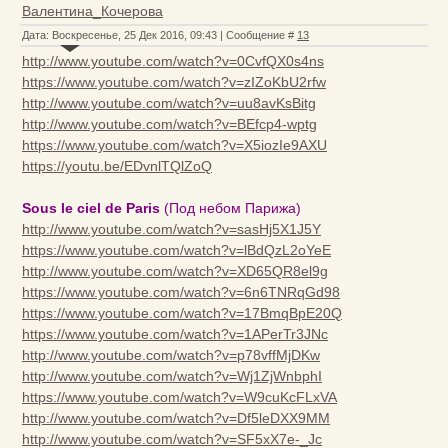
Валентина_Кочерова
Дата: Воскресенье, 25 Дек 2016, 09:43 | Сообщение #
13
http://www.youtube.com/watch?v=0CvfQX0s4ns
https://www.youtube.com/watch?v=zIZoKbU2rfw
http://www.youtube.com/watch?v=uu8avKsBitg
http://www.youtube.com/watch?v=BEfcp4-wptg
https://www.youtube.com/watch?v=X5iozIe9AXU
https://youtu.be/EDvnlTQlZoQ
Sous le ciel de Paris
(Под небом Парижа)
http://www.youtube.com/watch?v=sasHj5X1J5Y
https://www.youtube.com/watch?v=lBdQzL2oYeE
http://www.youtube.com/watch?v=XD65QR8el9g
https://www.youtube.com/watch?v=6n6TNRqGd98
https://www.youtube.com/watch?v=17BmqBpE20Q
https://www.youtube.com/watch?v=1APerTr3JNc
http://www.youtube.com/watch?v=p78vffMjDKw
http://www.youtube.com/watch?v=Wj1ZjWnbphI
https://www.youtube.com/watch?v=W9cuKcFLxVA
http://www.youtube.com/watch?v=Df5leDXX9MM
http://www.youtube.com/watch?v=SF5xX7e-_Jc