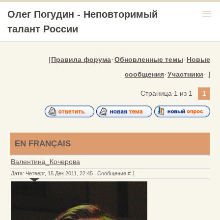
menu
Олег Погудин - Неповторимый
талант России
[
Правила форума
·
Обновленные темы
·
Новые
сообщения
·
Участники
· ]
Страница
1
из
1
1
EN FRANÇAIS
Валентина_Кочерова
Дата: Четверг, 15 Дек 2011, 22:45 | Сообщение #
1