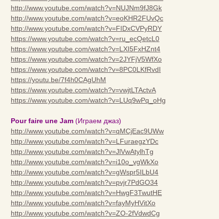
http://www.youtube.com/watch?v=NUJNm9fJ8Gk
http://www.youtube.com/watch?v=eoKHR2FUvQc
http://www.youtube.com/watch?v=FIDxCVPyRDY
https://www.youtube.com/watch?v=ru_ecQetcL0
https://www.youtube.com/watch?v=LXI5FxHZnt4
https://www.youtube.com/watch?v=2JYFjV5WfXo
https://www.youtube.com/watch?v=8PC0LKfRvdI
https://youtu.be/7f4h0CAgUhM
https://www.youtube.com/watch?v=vwjtLTActvA
https://www.youtube.com/watch?v=LUq9wPq_oHg
Pour faire une Jam
(Играем джаз)
http://www.youtube.com/watch?v=qMCjEac9UWw
http://www.youtube.com/watch?v=LFuraegzYDc
http://www.youtube.com/watch?v=JlVwAtylhTg
http://www.youtube.com/watch?v=i10o_vgWkXo
http://www.youtube.com/watch?v=gWspr5ILbU4
http://www.youtube.com/watch?v=pvjr7PdGO34
http://www.youtube.com/watch?v=HwgF3TwutHE
http://www.youtube.com/watch?v=fayMyHVitXo
http://www.youtube.com/watch?v=ZO-2fVdwdCg