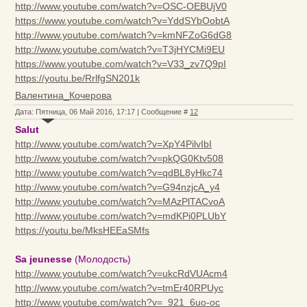
http://www.youtube.com/watch?v=OSC-OEBUjV0
https://www.youtube.com/watch?v=YddSYbOobtA
http://www.youtube.com/watch?v=kmNFZoG6dG8
http://www.youtube.com/watch?v=T3jHYCMi9EU
https://www.youtube.com/watch?v=V33_zv7Q9pI
https://youtu.be/RrlfgSN201k
Валентина_Кочерова
Дата: Пятница, 06 Май 2016, 17:17 | Сообщение #
12
Salut
http://www.youtube.com/watch?v=XpY4PilvIbI
http://www.youtube.com/watch?v=pkQG0Ktv508
http://www.youtube.com/watch?v=qdBL8yHkc74
http://www.youtube.com/watch?v=G94nzjcA_y4
http://www.youtube.com/watch?v=MAzPlTACvoA
http://www.youtube.com/watch?v=mdKPi0PLUbY
https://youtu.be/MksHEEaSMfs
Sa jeunesse
(Молодость)
http://www.youtube.com/watch?v=ukcRdVUAcm4
http://www.youtube.com/watch?v=tmEr40RPUyc
http://www.youtube.com/watch?v=_921_6uo-oc