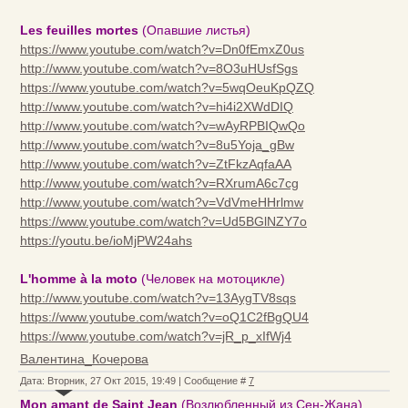
Les feuilles mortes
(Опавшие листья)
https://www.youtube.com/watch?v=Dn0fEmxZ0us
http://www.youtube.com/watch?v=8O3uHUsfSgs
https://www.youtube.com/watch?v=5wqOeuKpQZQ
http://www.youtube.com/watch?v=hi4i2XWdDIQ
http://www.youtube.com/watch?v=wAyRPBIQwQo
http://www.youtube.com/watch?v=8u5Yoja_gBw
http://www.youtube.com/watch?v=ZtFkzAqfaAA
http://www.youtube.com/watch?v=RXrumA6c7cg
http://www.youtube.com/watch?v=VdVmeHHrlmw
https://www.youtube.com/watch?v=Ud5BGlNZY7o
https://youtu.be/ioMjPW24ahs
L'homme à la moto
(Человек на мотоцикле)
http://www.youtube.com/watch?v=13AygTV8sqs
https://www.youtube.com/watch?v=oQ1C2fBgQU4
https://www.youtube.com/watch?v=jR_p_xIfWj4
Валентина_Кочерова
Дата: Вторник, 27 Окт 2015, 19:49 | Сообщение #
7
Mon amant de Saint Jean
(Возлюбленный из Сен-Жана)