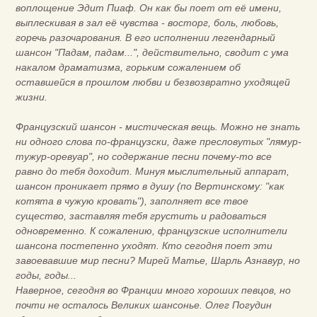
воплощение Эдит Пиаф. Он как бы поет от её имени,
выплескивая в зал её чувства - восторг, боль, любовь,
горечь разочарования. В его исполнении легендарный
шансон "Падам, падам...", действительно, сводит с ума
накалом драматизма, горьким сожалением об
оставшейся в прошлом любви и безвозвратно уходящей
жизни.
Французский шансон - мистическая вещь. Можно не знать
ни одного слова по-французски, даже пресловутых "лямур-
тужур-оревуар", но содержание песни почему-то все
равно до тебя доходит. Минуя мыслительный аппарат,
шансон проникает прямо в душу (по Вертинскому: "как
котята в чужую кровать"), заполняет все твое
существо, заставляя тебя грустить и радоваться
одновременно. К сожалению, французские исполнители
шансона постепенно уходят. Кто сегодня поет эти
завоевавшие мир песни? Мирей Матье, Шарль Азнавур, но
годы, годы...
Наверное, сегодня во Франции много хороших певцов, но
почти не осталось Великих шансонье. Олег Погудин