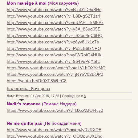
Mon manège à moi
(Моя карусель)
http://www.youtube.com/watch?v=B-uD1D9aSHc
http://www.youtube.com/watch?v=L8D-gS2T1z4
http://www.youtube.com/watch?v=mUAFL_kM5Pk
http://www.youtube.com/watch?v=y3A_86ud05E
http://www.youtube.com/watch?v=_S3oo4gC6HQ
http://www.youtube.com/watch?v=z8yy8Uk1c7s
http://www.youtube.com/watch?v=Pp3zB6IxNRQ
http://www.youtube.com/watch?v=yIWRofG4HUk
http://www.youtube.com/watch?v=954VuPqYSfE
https://www.youtube.com/watch?v=eLVLhOXYcMQ
https://www.youtube.com/watch?v=jRYeV02BOP0
https://youtu.be/Rt0XF8WLrC8
Валентина_Кочерова
Дата: Вторник, 01 Дек 2015, 17:35 | Сообщение #
8
Nadir's romance
(Романс Надира)
https://www.youtube.com/watch?v=BXxAMOf4cy0
Ne me quitte pas
(Не покидай меня)
http://www.youtube.com/watch?v=xdpJyRzRXDE
http://www.youtube.com/watch?v=OOOpwiJXDhg