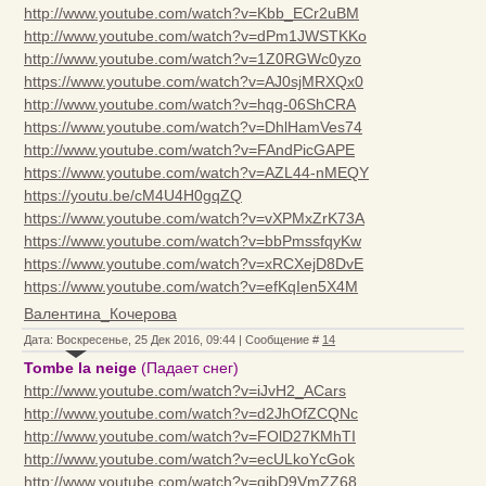
http://www.youtube.com/watch?v=Kbb_ECr2uBM
http://www.youtube.com/watch?v=dPm1JWSTKKo
http://www.youtube.com/watch?v=1Z0RGWc0yzo
https://www.youtube.com/watch?v=AJ0sjMRXQx0
http://www.youtube.com/watch?v=hqg-06ShCRA
https://www.youtube.com/watch?v=DhlHamVes74
http://www.youtube.com/watch?v=FAndPicGAPE
https://www.youtube.com/watch?v=AZL44-nMEQY
https://youtu.be/cM4U4H0gqZQ
https://www.youtube.com/watch?v=vXPMxZrK73A
https://www.youtube.com/watch?v=bbPmssfqyKw
https://www.youtube.com/watch?v=xRCXejD8DvE
https://www.youtube.com/watch?v=efKqIen5X4M
Валентина_Кочерова
Дата: Воскресенье, 25 Дек 2016, 09:44 | Сообщение #
14
Tombe la neige
(Падает снег)
http://www.youtube.com/watch?v=iJvH2_ACars
http://www.youtube.com/watch?v=d2JhOfZCQNc
http://www.youtube.com/watch?v=FOlD27KMhTI
http://www.youtube.com/watch?v=ecULkoYcGok
http://www.youtube.com/watch?v=qjbD9VmZZ68