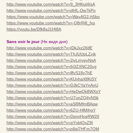
http://www.youtube.com/watch?v=9_3HKut4IsA
http://www.youtube.com/watch?v=dhfL-Dw7kPo
https://www.youtube.com/watch?v=WayAG2-h5bo
https://www.youtube.com/watch?v=-O8rRj8_fxs
https://youtu.be/Dfk8sJ1HI8A
Sans voir le jour
(Не видя дня)
http://www.youtube.com/watch?v=IDkJxz26tlE
http://www.youtube.com/watch?v=ThJUUpLZxjk
http://www.youtube.com/watch?v=2iyLmypyNsA
http://www.youtube.com/watch?v=6j3ZXNC20cg
http://www.youtube.com/watch?v=llfvS18v7hE
http://www.youtube.com/watch?v=KUvhaX8KiSY
http://www.youtube.com/watch?v=DJkCYaYnAnU
http://www.youtube.com/watch?v=HeDwQk8WXsY
http://www.youtube.com/watch?v=U7unZO4yNSk
http://www.youtube.com/watch?v=aSl9MfmBAqw
http://www.youtube.com/watch?v=6ZU-HlMihgY
http://www.youtube.com/watch?v=DsnnHceRW20
http://www.youtube.com/watch?v=ziYxktQxZ9I
http://www.youtube.com/watch?v=p8el7HFm7QM