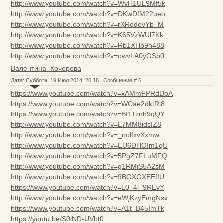
http://www.youtube.com/watch?v=WvH1UL9Mf5k
http://www.youtube.com/watch?v=DKwDfM22ueo
http://www.youtube.com/watch?v=rXRodovYb_M
http://www.youtube.com/watch?v=K65VzWUl7Kk
http://www.youtube.com/watch?v=Rb1XHb9h488
http://www.youtube.com/watch?v=owvLA0yGSb0
Валентина_Кочерова
Дата: Суббота, 19 Июл 2014, 20:18 | Сообщение #
6
https://www.youtube.com/watch?v=xAMmFPRdDoA
https://www.youtube.com/watch?v=WCae2dktRi8
https://www.youtube.com/watch?v=Bf11znh9qQY
http://www.youtube.com/watch?v=L7MM8idsIZ8
http://www.youtube.com/watch?v=_nolfxvXxmw
http://www.youtube.com/watch?v=EU6DHOIm1qU
http://www.youtube.com/watch?v=5PgZ7FLuMFQ
http://www.youtube.com/watch?v=g1RMiS5A2sM
http://www.youtube.com/watch?v=9BOXGXEEffU
https://www.youtube.com/watch?v=L0_4l_9REvY
http://www.youtube.com/watch?v=eWjKzyEmgNsv
https://www.youtube.com/watch?v=A1t_B45ImTk
https://youtu.be/S0lND-UVbt0