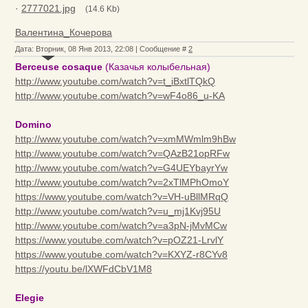
·
2777021.jpg
(14.6 Kb)
Валентина_Кочерова
Дата: Вторник, 08 Янв 2013, 22:08 | Сообщение #
2
Berceuse cosaque
(Казачья колыбельная)
http://www.youtube.com/watch?v=t_iBxtlTQkQ
http://www.youtube.com/watch?v=wF4o86_u-KA
Domino
http://www.youtube.com/watch?v=xmMWmlm9hBw
http://www.youtube.com/watch?v=QAzB21opRFw
http://www.youtube.com/watch?v=G4UEYbayrYw
http://www.youtube.com/watch?v=2xTlMPhOmoY
https://www.youtube.com/watch?v=VH-uBllMRqQ
http://www.youtube.com/watch?v=u_mj1Kvj95U
http://www.youtube.com/watch?v=a3pN-jMvMCw
https://www.youtube.com/watch?v=pOZ21-LrvlY
https://www.youtube.com/watch?v=KXYZ-r8CYv8
https://youtu.be/lXWFdCbV1M8
Elegie