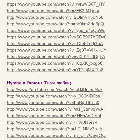
https://www.youtube.com/watch?v=rvrwVG6T_HY
http://www.youtube.com/watch?v=zEB3tM1jrx4
http://www.youtube.com/watch?v=2OlmVK50N68
http://www.youtube.com/watch?v=mr0kmZdo3pQ
https://www.youtube.com/watch?v=ygu_u4xQoWs
https://www.youtube.com/watch?v=SOB967bQDv0
https://www.youtube.com/watch?v=T3n81sBj1bA
https://www.youtube.com/watch?v=Zg97XVHkKUY
https://www.youtube.com/watch?v=vXLKYz0DgFA
https://www.youtube.com/watch?v=i0qXK_bxgo8
https://www.youtube.com/watch?v=YF1njMX-1a8
Hymne à l'amour
(Гимн любви)
http://www.YouTube.com/watch?v=oBJBi_SuNek
http://www.youtube.com/watch?v=y_960nlD6bs
http://www.youtube.com/watch?v=hhBq-Dth-a0
http://www.youtube.com/watch?v=W1_3tmvqVvA
http://www.youtube.com/watch?v=ZHEsAnDrs-4
http://www.youtube.com/watch?v=-TtV0fs5r74
http://www.youtube.com/watch?v=1jFLNMv7h_A
http://www.youtube.com/watch?v=m_CH7O6yrOQ