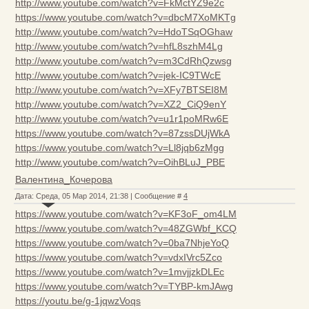
http://www.youtube.com/watch?v=FkMctYZ9e2c
https://www.youtube.com/watch?v=dbcM7XoMKTg
http://www.youtube.com/watch?v=HdoTSqOGhaw
http://www.youtube.com/watch?v=hfL8szhM4Lg
http://www.youtube.com/watch?v=m3CdRhQzwsg
http://www.youtube.com/watch?v=jek-IC9TWcE
http://www.youtube.com/watch?v=XFy7BTSEI8M
http://www.youtube.com/watch?v=XZ2_CiQ9enY
http://www.youtube.com/watch?v=u1r1poMRw6E
https://www.youtube.com/watch?v=87zssDUjWkA
https://www.youtube.com/watch?v=Ll8jqb6zMgg
http://www.youtube.com/watch?v=OihBLuJ_PBE
Валентина_Кочерова
Дата: Среда, 05 Мар 2014, 21:38 | Сообщение #
4
https://www.youtube.com/watch?v=KF3oF_om4LM
https://www.youtube.com/watch?v=48ZGWbf_KCQ
https://www.youtube.com/watch?v=0ba7NhjeYoQ
https://www.youtube.com/watch?v=vdxIVrc5Zco
https://www.youtube.com/watch?v=1mvjjzkDLEc
https://www.youtube.com/watch?v=TYBP-kmJAwg
https://youtu.be/g-1jqwzVoqs