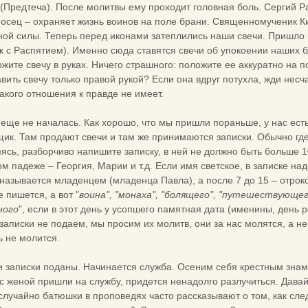
(Предтеча). После молитвы ему проходит головная боль. Сергий Ра
осец – охраняет жизнь воинов на поле брани. Священномученик К
ной силы. Теперь перед иконами затеплились наши свечи. Пришло 
 с Распятием). Именно сюда ставятся свечи об упокоении наших бл
жите свечу в руках. Ничего страшного: положите ее аккуратно на по
вить свечу только правой рукой? Если она вдруг потухла, жди несч
акого отношения к правде не имеет.
 еще не началась. Как хорошо, что мы пришли пораньше, у нас ест
ик. Там продают свечи и там же принимаются записки. Обычно где-
пясь, разборчиво напишите записку, в ней не должно быть больше 
м падеже – Георгия, Марии и т.д. Если имя светское, в записке над
 называется младенцем (младенца Павла), а после 7 до 15 – отроко
 пишется, а вот "
воина", "монаха", "болящего", "путешествующег
ного
", если в этот день у усопшего памятная дата (именины, день
 записки не подаем, мы просим их молитв, они за нас молятся, а н
 не молится.
 и записки поданы. Начинается служба. Осеним себя крестным зна
 с женой пришли на службу, придется ненадолго разлучиться. Давай
 случайно батюшки в проповедях часто рассказывают о том, как сл