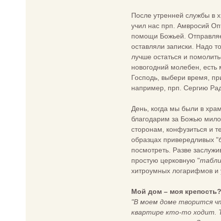
После утренней службы в х
учил нас прп. Амвросий О
помощи Божьей. Отправляем
оставляли записки. Надо то
лучше остаться и помолить
новогодний молебен, есть 
Господь, выбери время, пр
например, прп. Сергию Радо
День, когда мы были в хра
благодарим за Божью милос
сторонам, конфузиться и те
образцах привередливых "
посмотреть. Разве заслужи
простую церковную "
табли
хитроумных логарифмов и 
Мой дом – моя крепость
"В моем доме творится чт
квартире кто-то ходит. Т