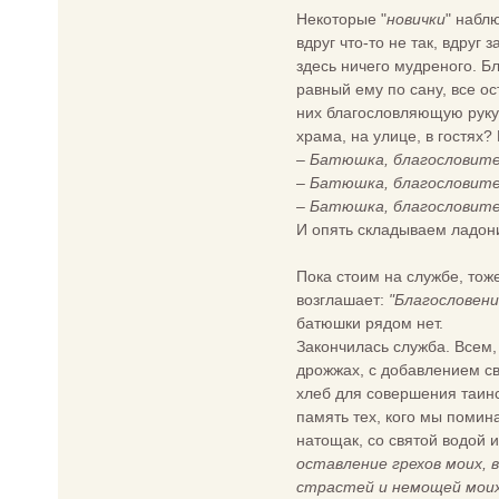
Некоторые "
новички
" набл
вдруг что-то не так, вдруг
здесь ничего мудреного. Б
равный ему по сану, все о
них благословляющую руку 
храма, на улице, в гостях
– Батюшка, благословите
– Батюшка, благословите
– Батюшка, благословите
И опять складываем ладон
Пока стоим на службе, тож
возглашает:
"Благословение
батюшки рядом нет.
Закончилась служба. Всем,
дрожжах, с добавлением св
хлеб для совершения таинс
память тех, кого мы помина
натощак, со святой водой и
оставление грехов моих, 
страстей и немощей моих