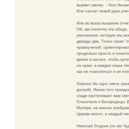
вырвет свечку:
- Что делае
Или насчет левой руки ули
Или во всеуслышание отчита
Ой, как понятна эта обида,
умножения, которую мы все 
дважды два. Точно такая "
т
нравоучений, ориентироват
предельно просто и понятн
время в запасе, чтобы купи
на храм, и каждая наша ле
как не помолиться и не по
Хорошо бы одну свечу сраз
доской). Икона того празд
сзади протягивают вам свеч
Спасителя и Богородицы. В
Матери, на иконах изображ
Церкви много, и каждый им
Николай Угодник (он же Чу