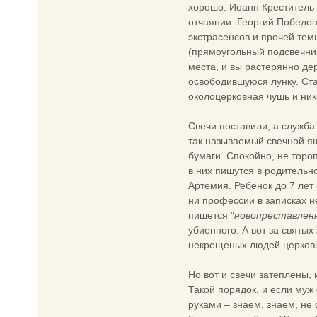
хорошо. Иоанн Креститель 
отчаянии. Георгий Победон
экстрасенсов и прочей тем
(прямоугольный подсвечник
места, и вы растерянно дер
освободившуюся лунку. Ста
околоцерковная чушь и ник
Свечи поставили, а служба
так называемый свечной ящ
бумаги. Спокойно, не торо
в них пишутся в родительно
Артемия. Ребенок до 7 лет
ни профессии в записках не
пишется "
новопреставлен
убиенного. А вот за святых
некрещеных людей церковь
Но вот и свечи затеплены,
Такой порядок, и если муж
руками – знаем, знаем, не