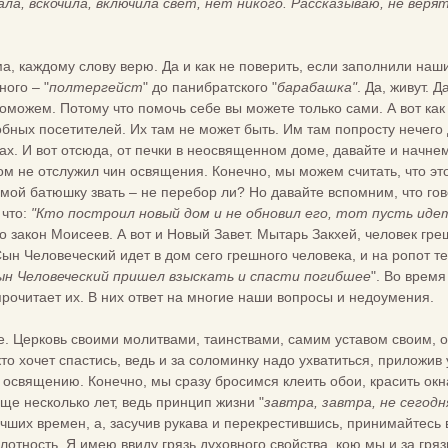
ала, вскочила, включила свет, нет никого. Рассказываю, не верят
ма, каждому слову верю. Да и как не поверить, если заполнили наш
ого – "
полтергейст
" до панибратского "
барабашка"
. Да, живут.
поможем. Потому что помочь себе вы можете только сами. А вот как
бных посетителей. Их там не может быть. Им там попросту нечего
х. И вот отсюда, от печки в неосвященном доме, давайте и начнем
ом не отслужил чин освящения. Конечно, мы можем считать, что это
мой батюшку звать – не перебор ли? Но давайте вспомним, что го
 что:
"Кто построил новый дом и не обновил его, тот пусть идет
то закон Моисеев. А вот и Новый Завет. Мытарь Закхей, человек гр
ын Человеческий идет в дом сего грешного человека, и на ропот тех
ын Человеческий пришел взыскать и спасти погибшее
". Во врем
прочитает их. В них ответ на многие наши вопросы и недоумения.
е. Церковь своими молитвами, таинствами, самим уставом своим, о
кто хочет спастись, ведь и за соломинку надо ухватиться, приложив 
освящению. Конечно, мы сразу бросимся клеить обои, красить окна,
ще несколько лет, ведь принцип жизни "
завтра, завтра, не сегодн
чших времен, а, засучив рукава и перекрестившись, принимайтесь вы
лотность. Я имею ввиду грязь духовного свойства, кою мы и за гряз