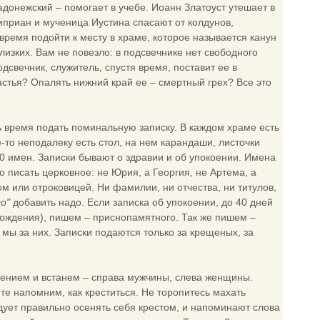
донежский – помогает в учебе. Иоанн Златоуст утешает в
иприан и мученица Иустина спасают от колдунов,
время подойти к месту в храме, которое называется канун
изких. Вам не повезло: в подсвечнике нет свободного
дсвечник, служитель, спустя время, поставит ее в
астья? Опалять нижний край ее – смертный грех? Все это
ь время подать поминальную записку. В каждом храме есть
то неподалеку есть стол, на нем карандаши, листочки
10 имен. Записки бывают о здравии и об упокоении. Имена
о писать церковное: не Юрия, а Георгия, не Артема, а
м или отроковицей. Ни фамилии, ни отчества, ни титулов,
о"
добавить надо. Если записка об упокоении, до 40 дней
 рождения), пишем – приснопамятного. Так же пишем –
е мы за них. Записки подаются только за крещеных, за
мением и встанем – справа мужчины, слева женщины.
те напомним, как креститься. Не торопитесь махать
едует правильно осенять себя крестом, и напоминают слова