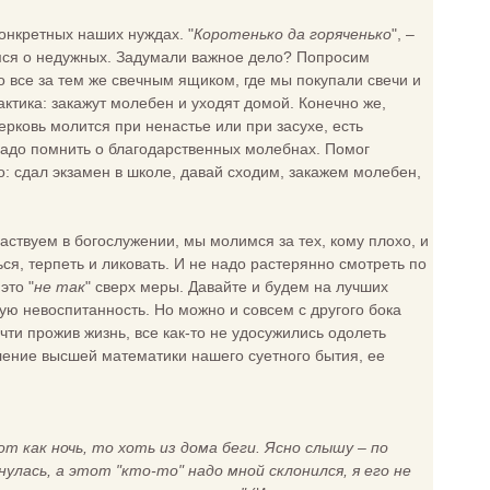
онкретных наших нуждах. "
Коротенько да горяченько
", –
имся о недужных. Задумали важное дело? Попросим
 все за тем же свечным ящиком, где мы покупали свечи и
актика: закажут молебен и уходят домой. Конечно же,
ковь молится при ненастье или при засухе, есть
 надо помнить о благодарственных молебнах. Помог
о: сдал экзамен в школе, давай сходим, закажем молебен,
аствуем в богослужении, мы молимся за тех, кому плохо, и
ся, терпеть и ликовать. И не надо растерянно смотреть по
это "
не так
" сверх меры. Давайте и будем на лучших
жую невоспитанность. Но можно и совсем с другого бока
ти прожив жизнь, все как-то не удосужились одолеть
оление высшей математики нашего суетного бытия, ее
т как ночь, то хоть из дома беги. Ясно слышу – по
лась, а этот "кто-то" надо мной склонился, я его не