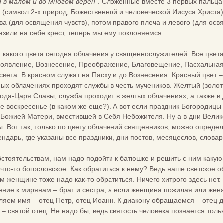
 в малом и во многом верен
". Сложенные вместе 3 первых пальца
 (символ 2-х природ, Божественной и человеческой Иисуса Христа
ва (для освящения чувств), потом правого плеча и левого (для ос
зили на себе крест, теперь мы ему поклоняемся.
, какого цвета сегодня облачения у священнослужителей. Все цвет
гоявление, Вознесение, Преображение, Благовещение, Пасхальная
света. В красном служат на Пасху и до Вознесения. Красный цвет 
сных облачениях проходят службы в честь мучеников. Желтый (золот
пода-Царя Славы, служба проходит в желтых облачениях, а также в 
е воскресенье (в каком же еще?). А вот если праздник Богородицы –
 Божией Матери, вместившей в Себя Небожителя. Ну а в дни Велико
. Вот так, только по цвету облачений священников, можно определи
ндарь, где указаны все праздники, дни постов, месяцеслов, словар
стоятельствам, нам надо подойти к батюшке и решить с ним какую-
что-то богословское. Как обратиться к нему? Ведь наше светское
 женщине тоже надо как-то обратиться. Ничего хитрого здесь нет. 
ие к мирянам – брат и сестра, а если женщина пожилая или жена
вляем имя – отец Петр, отец Иоанн. К диакону обращаемся – отец 
 – святой отец. Не надо бы, ведь святость человека познается толь