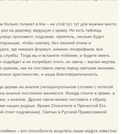
больно толкнет в бок – не стой тут, тут для мужчин место.
й раз на дорожку, ведущую к храму. Но есть таблица
улице прохожего: подскажи, приятель, сколько будет
е пораньше, чтобы самому, без лишней опеки и
урок, где никаких формул, никаких логарифмов, все
а службы. Тогда вы и встанете поближе, и будете иметь
е подойдет и не потребует этого, но свеча – малая жертва
 церковь, как не поставить свечу перед святыми иконами,
еское христианство, и наша благотворительность.
ди церкви на аналое (четырехугольном столике с пологой
 на аналое постоянно меняются. Иногда стоите в храме, а
ама, к аналою. Другие свечи можно поставить к образу
авии наших родных. Кроме Спасителя и Пречистой Его
й стоит подсвечник). Святых в Русской Православной
леймон – его способность исцелять наши недуги известна