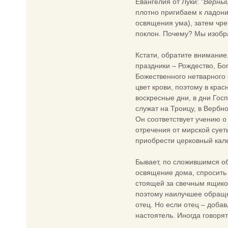
Евангелия от Луки: "
Верный
плотно пригибаем к ладони
освящения ума), затем чре
поклон. Почему? Мы изобра
Кстати, обратите внимание
праздники – Рождество, Бо
Божественного нетварного 
цвет крови, поэтому в кра
воскресные дни, в дни Гос
служат на Троицу, в Вербно
Он соответствует учению о
отречения от мирской суеты
приобрести церковный кале
Бывает, по сложившимся об
освящение дома, спросить 
стоящей за свечным ящиком
поэтому наилучшее обращен
отец. Но если отец – доба
настоятель. Иногда говорят