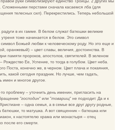
 правой руки символизируют единство Троицы. 2 других мы
). Сложенными перстами сначала касаемся лба (для
вящения телесных сил). Перекрестились. Теперь небольшой
а радуги в их гамме. В белом служат батюшки великие
 утреня тоже начинается в белом. Это символ
– символ Божьей любви к человеческому роду. Но это еще и
ой, оранжевый) – цвет славы, величия, достоинства. В
дни памяти пророков, апостолов, святителей. В зеленом
 Рождество Ее, Успение, то тогда в голубом. Цвет неба.
го Поста, конечно же, в черном. Цвет плача и покаяния,
ть, какой сегодня праздник. Но лучше, чем гадать,
ь имен и многое другое.
то проблему – уточнить день именин, пригласить на
 обращение
"господин
" или "
товарищ
" не подходит. Да и к
Христиане – одна семья, а в семье все друг другу родные,
 батюшки, то матушка. А вот священник – батюшка или
диакон, к настоятелю храма или монастыря – отец
ко после его смерти.