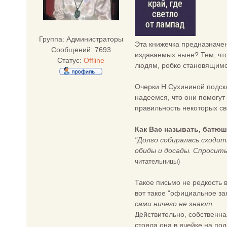
Группа: Администраторы
Эта книжечка предназначен
Сообщений:
7693
издаваемых ныне? Тем, что
Статус:
Offline
людям, робко становящимс
Очерки Н.Сухининой подск
надеемся, что они помогут
правильность некоторых св
Как Вас называть, батю
"Долго собиралась сходить
обиды и досады. Спросить 
читательницы)
Такое письмо не редкость 
вот такое "официальное за
сами ничего не знают.
Действительно, собственна
стояла она в ячейке на по