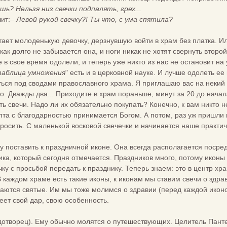
шь? Нельзя низ свечки подпалять, грех...
чит:–
Левой рукой свечку?! Ты что, с ума спятила?
ет молоденькую девочку, дерзнувшую войти в храм без платка. Или 
 как долго не забывается она, и ноги никак не хотят свернуть второ
в свое время одолели, и теперь уже никто из нас не остановит на 
аблица умножения
" есть и в церковной науке. И лучше одолеть е
ься под сводами православного храма. Я приглашаю вас на некий 
о. Дважды два... Приходите в храм пораньше, минут за 20 до начал
ть свечи. Надо ли их обязательно покупать? Конечно, к вам никто н
пта с благодарностью принимается Богом. А потом, раз уж пришли в
просить. С маленькой восковой свечечки и начинается наше практич
у поставить к праздничной иконе. Она всегда располагается посре
ника, который сегодня отмечается. Праздников много, потому иконы
ку с просьбой передать к празднику. Теперь знаем: это в центр хр
 каждом храме есть такие иконы, к иконам мы ставим свечи о здр
аются святые. Им мы тоже молимся о здравии (перед каждой иконо
еет свой дар, свою особенность.
дотворец). Ему обычно молятся о путешествующих. Целитель Панте