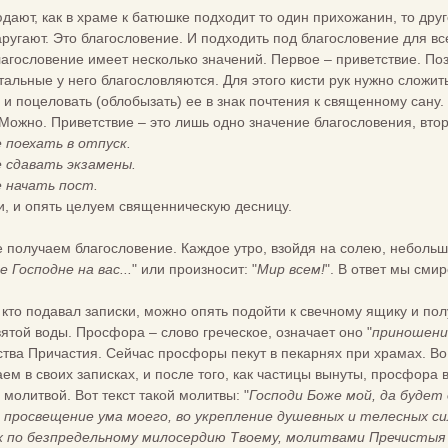
юдают, как в храме к батюшке подходит то один прихожанин, то друг
 заругают. Это благословение. И подходить под благословение для 
лагословение имеет несколько значений. Первое – приветствие. По
стальные у него благословляются. Для этого кисти рук нужно сложи
и поцеловать (облобызать) ее в знак почтения к священному сану
? Можно. Приветствие – это лишь одно значение благословения, вто
 поехать в отпуск.
 сдавать экзамены.
 начать пост.
и, и опять целуем священническую десницу.
е получаем благословение. Каждое утро, взойдя на солею, небол
 Господне на вас...
" или произносит: "
Мир всем!
". В ответ мы сми
 кто подавал записки, можно опять подойти к свечному ящику и п
ятой воды. Просфора – слово греческое, означает оно "
приношени
тва Причастия. Сейчас просфоры пекут в пекарнях при храмах. В
ем в своих записках, и после того, как частицы вынуты, просфора 
 молитвой. Вот текст такой молитвы: "
Господи Боже мой, да будет 
в просвещение ума моего, во укрепление душевных и телесных сил
 по безпредельному милосердию Твоему, молитвами Пречистыя Т