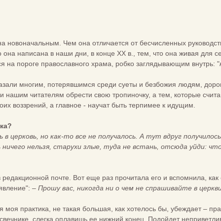
а новоначальным. Чем она отличается от бесчисленных руководств
 она написана в наши дни, в конце ХХ в., тем, что она живая для 
я на пороге православного храма, робко заглядывающим внутрь: "
азали многим, потерявшимся среди суеты и безбожия людям, дорог
 и нашим читателям обрести свою тропиночку, а тем, которые счи
оих воззрений, а главное - научат быть терпимее к идущим.
шка?
 в церковь, но как-то все не получалось. А тут вдруг получило
ничего нельзя, старухи злые, туда не встань, отсюда уйди: что 
в редакционной почте. Вот еще раз прочитала его и вспомнила, ка
явление":
– Прошу вас, никогда ни о чем не спрашивайте в церкв
я моя практика, не такая большая, как хотелось бы, убеждает – пр
дсвечнике, слегка оплавишь ее нижний конец. Подойдет неприветлив