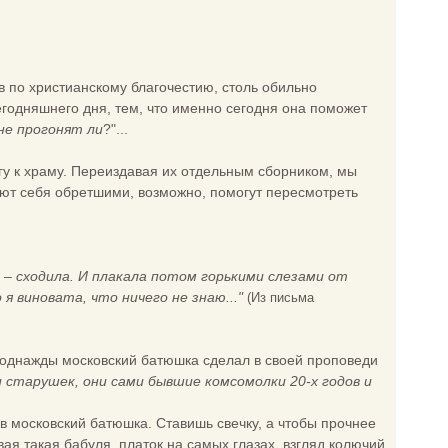
 по христианскому благочестию, столь обильно
сегодняшнего дня, тем, что именно сегодня она поможет
не прогонят ли
?"...
у к храму. Переиздавая их отдельным сборником, мы
тают себя обретшими, возможно, помогут пересмотреть
сь – сходила. И плакала потом горькими слезами от
я виновата, что ничего не знаю..."
(Из письма
к однажды московский батюшка сделал в своей проповеди
и старушек, они сами бывшие комсомолки 20-х годов и
ав московский батюшка. Ставишь свечку, а чтобы прочнее
ая такая бабуля, платок на самых глазах, взгляд колючий,