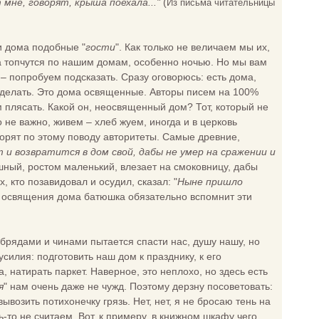
 мне, говорят, крыша поехала..."
(
Из письма читательницы
и дома подобные "
гости
". Как только не величаем мы их,
 Да топчутся по нашим домам, особенно ночью. Но мы вам
 – попробуем подсказать. Сразу оговорюсь: есть дома,
 делать. Это дома освященные. Авторы писем на 100%
 плясать. Какой он, неосвященный дом? Тот, который не
 не важно, живем – хлеб жуем, иногда и в церковь
ворят по этому поводу авторитеты. Самые древние,
 и возвратится в дом свой, дабы не умер на сражении и
ешный, ростом маленький, влезает на смоковницу, дабы
, кто позавидовал и осудил, сказал: "
Ныне пришло
я освящения дома батюшка обязательно вспомнит эти
брядами и чинами пытается спасти нас, душу нашу, но
усилия: подготовить наш дом к празднику, к его
 натирать паркет. Наверное, это неплохо, но здесь есть
я
" нам очень даже не чужд. Поэтому дерзну посоветовать:
возить потихонечку грязь. Нет, нет, я не бросаю тень на
ь-то не считаем. Вот, к примеру, в книжном шкафу чего