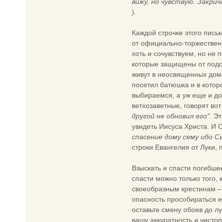
вижу, но чувствую. Закрич
.
)
Каждой строчке этого пись
от официально-торжественн
хоть и сочувствуем, но не 
которые защищены от подо
живут в неосвященных дома
посетил батюшка и в котор
выбираемся, а уж еще и до
ветхозаветные, говорят вот
другой не обновил его"
. Э
увидеть Иисуса Христа. И С
спасение дому сему ибо С
строки Евангелия от Луки, 
Взыскать и спасти погибше
спасти можно только того, 
своеобразным крестинам – 
опасность прособираться е
оставьте смену обоев до лу
вашу аккуратность и чистоп