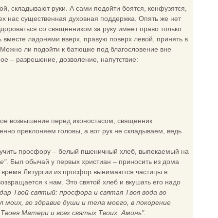
ой, складывают руки. А сами подойти боятся, конфузятся,
всех нас существенная духовная поддержка. Опять же нет
здороваться со священником за руку имеет право только
ть вместе ладонями вверх, правую поверх левой, принять в
. Можно ли подойти к батюшке под благословение вне
рое – разрешение, дозволение, напутствие:
ьшое возвышение перед иконостасом, священник
ренно преклоняем головы, а вот рук не складываем, ведь
олучить просфору – белый пшеничный хлеб, выпекаемый на
е"
. Был обычай у первых христиан – приносить из дома
о время Литургии из просфор вынимаются частицы в
возвращается к нам. Это святой хлеб и вкушать его надо
дар Твой святый: просфора и святая Твоя вода во
 моих, во здравие души и тела моего, в покорение
воея Матери и всех святых Твоих. Аминь".