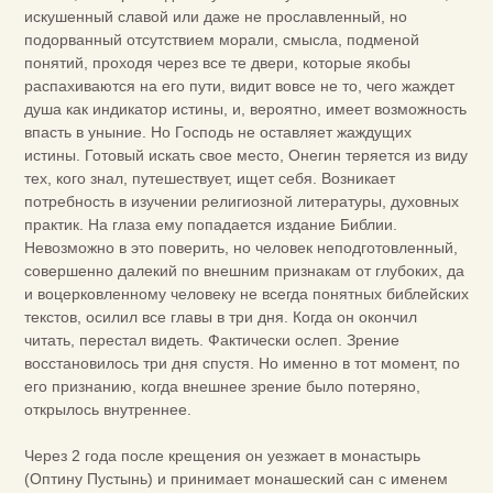
искушенный славой или даже не прославленный, но
подорванный отсутствием морали, смысла, подменой
понятий, проходя через все те двери, которые якобы
распахиваются на его пути, видит вовсе не то, чего жаждет
душа как индикатор истины, и, вероятно, имеет возможность
впасть в уныние. Но Господь не оставляет жаждущих
истины. Готовый искать свое место, Онегин теряется из виду
тех, кого знал, путешествует, ищет себя. Возникает
потребность в изучении религиозной литературы, духовных
практик. На глаза ему попадается издание Библии.
Невозможно в это поверить, но человек неподготовленный,
совершенно далекий по внешним признакам от глубоких, да
и воцерковленному человеку не всегда понятных библейских
текстов, осилил все главы в три дня. Когда он окончил
читать, перестал видеть. Фактически ослеп. Зрение
восстановилось три дня спустя. Но именно в тот момент, по
его признанию, когда внешнее зрение было потеряно,
открылось внутреннее.
Через 2 года после крещения он уезжает в монастырь
(Оптину Пустынь) и принимает монашеский сан с именем