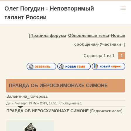
menu
Олег Погудин - Неповторимый
талант России
[
Правила форума
·
Обновленные темы
·
Новые
сообщения
·
Участники
· ]
Страница
1
из
1
1
ПРАВДА ОБ ИЕРОСХИМОНАХЕ СИМОНЕ
Валентина_Кочерова
Дата: Четверг, 13 Июн 2019, 17:51 | Сообщение #
1
ПРАВДА ОБ ИЕРОСХИМОНАХЕ СИМОНЕ
(Гаджикасимове)