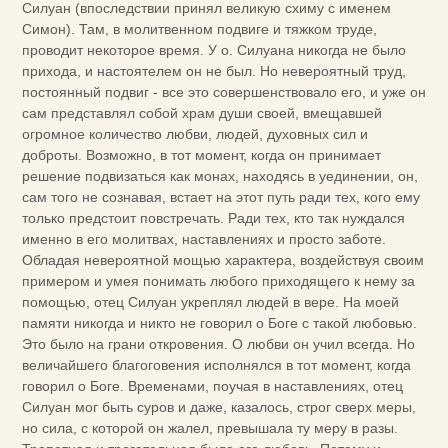
Силуан (впоследствии принял великую схиму с именем
Симон). Там, в молитвенном подвиге и тяжком труде,
проводит некоторое время. У о. Силуана никогда не было
прихода, и настоятелем он не был. Но невероятный труд,
постоянный подвиг - все это совершенствовало его, и уже он
сам представлял собой храм души своей, вмещавшей
огромное количество любви, людей, духовных сил и
доброты. Возможно, в тот момент, когда он принимает
решение подвизаться как монах, находясь в уединении, он,
сам того не сознавая, встает на этот путь ради тех, кого ему
только предстоит повстречать. Ради тех, кто так нуждался
именно в его молитвах, наставлениях и просто заботе.
Обладая невероятной мощью характера, воздействуя своим
примером и умея понимать любого приходящего к нему за
помощью, отец Силуан укреплял людей в вере. На моей
памяти никогда и никто не говорил о Боге с такой любовью.
Это было на грани откровения. О любви он учил всегда. Но
величайшего благоговения исполнялся в тот момент, когда
говорил о Боге. Временами, поучая в наставлениях, отец
Силуан мог быть суров и даже, казалось, строг сверх меры,
но сила, с которой он жалел, превышала ту меру в разы.