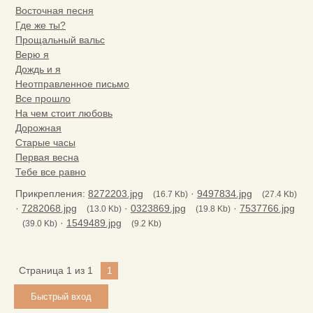
Восточная песня
Где же ты?
Прощальный вальс
Верю я
Дождь и я
Неотправленное письмо
Все прошло
На чем стоит любовь
Дорожная
Старые часы
Первая весна
Тебе все равно
Прикрепления:
8272203.jpg
·
9497834.jpg
(16.7 Kb)
(27.4 Kb)
·
7282068.jpg
·
0323869.jpg
·
7537766.jpg
(13.0 Kb)
(19.8 Kb)
·
1549489.jpg
(39.0 Kb)
(9.2 Kb)
Страница
1
из
1
1