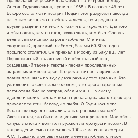
Православие иеросхимонах Симон, на то время в миру
Онегин Гаджикасимов, принял в 1985 г. В возрасте 49 лет.
Вскоре состоялся и постриг. Подвиг этот разрубил навсегда
не только жизнь его на
«до»
и
«после»
, но и родных и
друзей разделил на тех, кто
«за»
и кто
«против».
Для того
чтобы понять, кем он стал, важно знать, кем был. Слава и
деньги сыпались как из рога изобилия. Статный,
спортивный, красивый, любимец богемы 60-80-х годов
прошлого столетия. Он приехал в Москву из Баку в 17 лет.
Перспективный, талантливый и обаятельный поэт,
создававший также и тексты к песням прославленных
эстрадных композиторов. Его романтичная, лирическая
поэзия пришлась по вкусу даже режиму того времени. Что
уж говорить о советском человеке, у которого нарочитый
патриотизм был на завтрак, обед и ужин. На смену
идеологическим текстам песен пропагандистского характера
приходят сонеты, баллады о любви О.Гаджикасимова.
Кстати, почему его назвали столь странным именем?
Оказывается, это была инициатива матери поэта, Махтабан-
ханум, знатока и ценителя русской литературы и поэзии. В
год рождения сына отмечалось 100-летие со дня смерти
А.С. Пушкина, и он был назван именем любимого героя