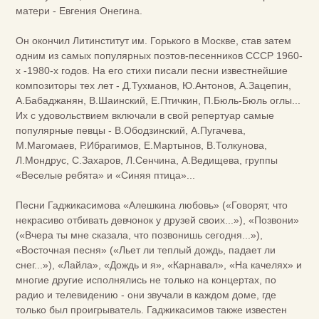
матери - Евгения Онегина.
Он окончил Литинститут им. Горького в Москве, став затем
одним из самых популярных поэтов-песенников СССР 1960-
х -1980-х годов. На его стихи писали песни известнейшие
композиторы тех лет - Д.Тухманов, Ю.Антонов, А.Зацепин,
А.Бабаджанян, В.Шаинский, Е.Птичкин, П.Бюль-Бюль оглы...
Их с удовольствием включали в свой репертуар самые
популярные певцы - В.Ободзинский, А.Пугачева,
М.Магомаев, Р.Ибрагимов, Е.Мартынов, В.Толкунова,
Л.Мондрус, С.Захаров, Л.Сенчина, А.Ведищева, группы
«Веселые ребята» и «Синяя птица»...
Песни Гаджикасимова «Алешкина любовь» («Говорят, что
некрасиво отбивать девчонок у друзей своих...»), «Позвони»
(«Вчера ты мне сказала, что позвонишь сегодня...»),
«Восточная песня» («Льет ли теплый дождь, падает ли
снег...»), «Лайла», «Дождь и я», «Карнавал», «На качелях» и
многие другие исполнялись не только на концертах, по
радио и телевидению - они звучали в каждом доме, где
только был проигрыватель. Гаджикасимов также известен