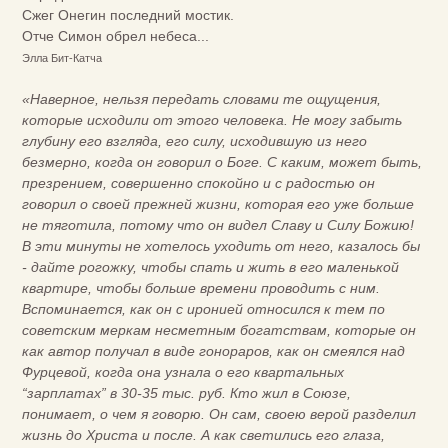
Сжег Онегин последний мостик.
Отче Симон обрел небеса...
Элла Бит-Катча
«Наверное, нельзя передать словами те ощущения,
которые исходили от этого человека. Не могу забыть
глубину его взгляда, его силу, исходившую из него
безмерно, когда он говорил о Боге. С каким, может быть,
презрением, совершенно спокойно и с радостью он
говорил о своей прежней жизни, которая его уже больше
не тяготила, потому что он видел Славу и Силу Божию!
В эти минуты не хотелось уходить от него, казалось бы
- дайте рогожку, чтобы спать и жить в его маленькой
квартире, чтобы больше времени проводить с ним.
Вспоминается, как он с иронией относился к тем по
советским меркам несметным богатствам, которые он
как автор получал в виде гонораров, как он смеялся над
Фурцевой, когда она узнала о его квартальных
“зарплатах” в 30-35 тыс. руб. Кто жил в Союзе,
понимает, о чем я говорю. Он сам, своею верой разделил
жизнь до Христа и после. А как светились его глаза,