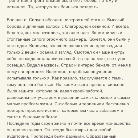
Трепетная и трогательная была его любовь. Потому и
истинная. Та, которую так боишься потерять.
Внешне о. Силуан обладал невероятной статью. Высокий,
борода и длинные волосы с благородной сединой. И всегда
бедно и, как мне казалось, холодно одет. Запомнились и
стоптанные сапоги огромного размера. Кажется, они были у
него одни. Впрочем, внешнее впечатление производили
только 2 вещи - осанка и взгляд. Смотрел он чаще внутрь
себя, но когда останавливал свой взгляд на мне, все нутро
освещал. Видел насквозь. Страх и интерес бежали от меня к
нему наперегонки. Возможно, подобные ощущения
испытывала только я. Как правило, так случается с теми,
кому есть чего бояться. Но, кроме всего прочего, сильнее
была защита, которую он давал своей заботой,
равносильным участием в решении самых сложных и самых
малых проблем жизни. С любовью и терпением бесконечно
повторял простые истины, которые мы часто забываем в
суете и бытовых заботах.
Последние годы своей жизни и почти все время монашества
он проповедовал. Он всегда был открыт для любой
аудитории. Проповеди были разными. Образованный,