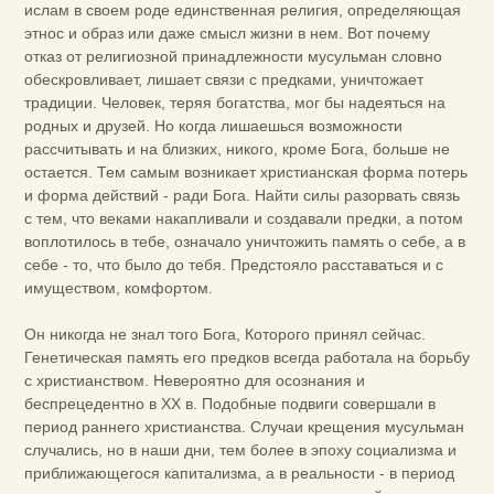
ислам в своем роде единственная религия, определяющая
этнос и образ или даже смысл жизни в нем. Вот почему
отказ от религиозной принадлежности мусульман словно
обескровливает, лишает связи с предками, уничтожает
традиции. Человек, теряя богатства, мог бы надеяться на
родных и друзей. Но когда лишаешься возможности
рассчитывать и на близких, никого, кроме Бога, больше не
остается. Тем самым возникает христианская форма потерь
и форма действий - ради Бога. Найти силы разорвать связь
с тем, что веками накапливали и создавали предки, а потом
воплотилось в тебе, означало уничтожить память о себе, а в
себе - то, что было до тебя. Предстояло расставаться и с
имуществом, комфортом.
Он никогда не знал того Бога, Которого принял сейчас.
Генетическая память его предков всегда работала на борьбу
с христианством. Невероятно для осознания и
беспрецедентно в XX в. Подобные подвиги совершали в
период раннего христианства. Случаи крещения мусульман
случались, но в наши дни, тем более в эпоху социализма и
приближающегося капитализма, а в реальности - в период