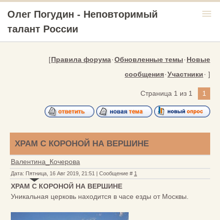
menu
Олег Погудин - Неповторимый
талант России
[
Правила форума
·
Обновленные темы
·
Новые
сообщения
·
Участники
· ]
Страница
1
из
1
1
ХРАМ С КОРОНОЙ НА ВЕРШИНЕ
Валентина_Кочерова
Дата: Пятница, 16 Авг 2019, 21:51 | Сообщение #
1
ХРАМ С КОРОНОЙ НА ВЕРШИНЕ
Уникальная церковь находится в часе езды от Москвы.