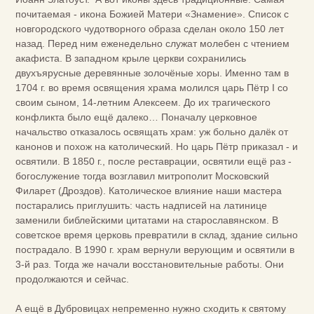
почитаемая - икона Божией Матери «Знамение». Список с
новгородского чудотворного образа сделан около 150 лет
назад. Перед ним еженедельно служат молебен с чтением
акафиста. В западном крыле церкви сохранились
двухъярусные деревянные золочёные хоры. Именно там в
1704 г. во время освящения храма молился царь Пётр I со
своим сыном, 14-летним Алексеем. До их трагического
конфликта было ещё далеко… Поначалу церковное
начальство отказалось освящать храм: уж больно далёк от
канонов и похож на католический. Но царь Пётр приказал - и
освятили. В 1850 г., после реставрации, освятили ещё раз -
богослужение тогда возглавил митрополит Московский
Филарет (Дроздов). Католическое влияние наши мастера
постарались приглушить: часть надписей на латинице
заменили библейскими цитатами на старославянском. В
советское время церковь превратили в склад, здание сильно
пострадало. В 1990 г. храм вернули верующим и освятили в
3-й раз. Тогда же начали восстановительные работы. Они
продолжаются и сейчас.
А ещё в Дубровицах непременно нужно сходить к святому