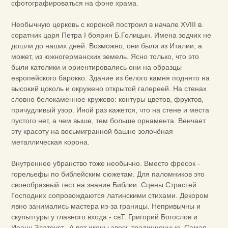
сфотографироваться на фоне храма.
Необычную церковь с короной построил в начале XVIII в.
соратник царя Петра I боярин Б.Голицын. Имена зодчих не
дошли до наших дней. Возможно, они были из Италии, а
может, из южногерманских земель. Ясно только, что это
были католики и ориентировались они на образцы
европейского барокко. Здание из белого камня поднято на
высокий цоколь и окружено открытой галереей. На стенах
словно белокаменное кружево: контуры цветов, фруктов,
причудливый узор. Иной раз кажется, что на стене и места
пустого нет, а чем выше, тем больше орнамента. Венчает
эту красоту на восьмигранной башне золочёная
металлическая корона.
Внутреннее убранство тоже необычно. Вместо фресок -
горельефы по биб­лейским сюжетам. Для паломников это
своеобразный тест на знание Библии. Сцены Страстей
Господних сопровождаются латинскими стихами. Декором
явно занимались мастера из-за границы. Непривычны и
скульптуры у главного входа - свТ. Григорий Богослов и
Иоанн Златоуст. А вот иконы здесь традиционные. Самая