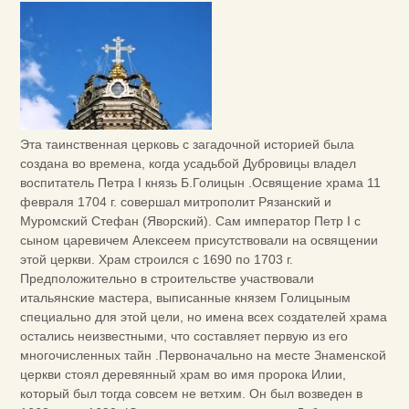
Эта таинственная церковь с загадочной историей была
создана во времена, когда усадьбой Дубровицы владел
воспитатель Петра I князь Б.Голицын .Освящение храма 11
февраля 1704 г. совершал митрополит Рязанский и
Муромский Стефан (Яворский). Сам император Петр I с
сыном царевичем Алексеем присутствовали на освящении
этой церкви. Храм строился с 1690 по 1703 г.
Предположительно в строительстве участвовали
итальянские мастера, выписанные князем Голицыным
специально для этой цели, но имена всех создателей храма
остались неизвестными, что составляет первую из его
многочисленных тайн .Первоначально на месте Знаменской
церкви стоял деревянный храм во имя пророка Илии,
который был тогда совсем не ветхим. Он был возведен в