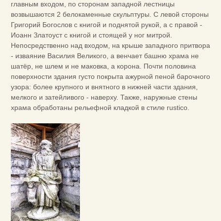
главным входом, по сторонам западной лестницы
возвышаются 2 белокаменные скульптуры. С левой стороны
Григорий Богослов с книгой и поднятой рукой, а с правой -
Иоанн Златоуст с книгой и стоящей у ног митрой.
Непосредственно над входом, на крыше западного притвора
- изваяние Василия Великого, а венчает башню храма не
шатёр, не шлем и не маковка, а корона. Почти половина
поверхности здания густо покрыта ажурной пеной барочного
узора: более крупного и внятного в нижней части здания,
мелкого и затейливого - наверху. Также, наружные стены
храма обработаны рельефной кладкой в стиле rustico.