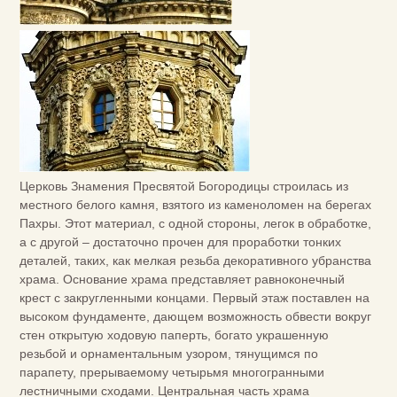
Церковь Знамения Пресвятой Богородицы строилась из
местного белого камня, взятого из каменоломен на берегах
Пахры. Этот материал, с одной стороны, легок в обработке,
а с другой – достаточно прочен для проработки тонких
деталей, таких, как мелкая резьба декоративного убранства
храма. Основание храма представляет равноконечный
крест с закруглен­ными концами. Первый этаж поставлен на
высоком фундаменте, дающем воз­можность обвести вокруг
стен открытую ходовую паперть, богато украшенную
резьбой и орнаменталь­ным узором, тянущимся по
парапету, прерываемому четырьмя многогранными
лестничными сходами. Центральная часть храма