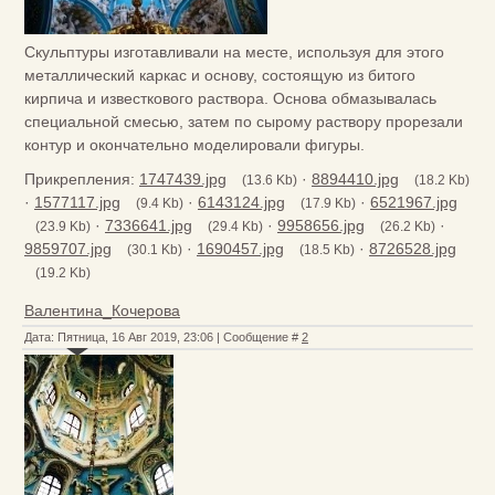
Скульптуры изготавливали на месте, используя для этого
металлический каркас и основу, состоящую из битого
кирпича и известкового раствора. Основа обмазывалась
специальной смесью, затем по сырому раствору прорезали
контур и окончательно моделировали фигуры.
Прикрепления:
1747439.jpg
·
8894410.jpg
(13.6 Kb)
(18.2 Kb)
·
1577117.jpg
·
6143124.jpg
·
6521967.jpg
(9.4 Kb)
(17.9 Kb)
·
7336641.jpg
·
9958656.jpg
·
(23.9 Kb)
(29.4 Kb)
(26.2 Kb)
9859707.jpg
·
1690457.jpg
·
8726528.jpg
(30.1 Kb)
(18.5 Kb)
(19.2 Kb)
Валентина_Кочерова
Дата: Пятница, 16 Авг 2019, 23:06 | Сообщение #
2