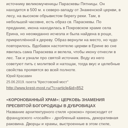
источнику великомученицы Параскевы Пятницы. Он
находится в 500 м. к северо-западу от Знаменской церкви, в
лесу, на высоком обрывистом берегу реки. Там, в
небольшой часовне, есть образ св. Параскевы. По
преданию, икона находилась в Покровском храме села
Ерина, но неожиданно исчезла и была найдена в роще,
прикреплённой к дереву. Образ вернули на место, но чудо
повторилось. Вдобавок настоятелю церкви в Ерине во сне
явилась сама Параскева и велела, чтобы икону отнесли в
лес. Так и узнали про святой источник. Воду из него
советуют пить с молитвой и натощак, тогда вкус и целебные
свойства проявятся во всей полноте.
Юрий Красавин
25.06.2019. газета "Крестовский мост"
http://www.krest-most.ru/?c=article&id=852
«КОРОНОВАННЫЙ ХРАМ»: ЦЕРКОВЬ ЗНАМЕНИЯ
ПРЕСВЯТОЙ БОГОРОДИЦЫ В ДУБРОВИЦАХ
Название архитектурного стиля «рококо» происходит от
французского «
rocaille»
- дробленый камень, декоративная
раковина. Дворцы и храмы, выстроенные в этом стиле,