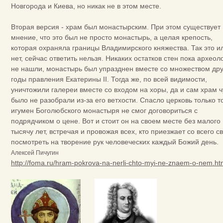
Новгорода и Киева, но никак не в этом месте.
Вторая версия - храм был монастырским. При этом существует
мнение, что это был не просто монастырь, а целая крепость,
которая охраняла границы Владимирского княжества. Так это и
нет, сейчас ответить нельзя. Никаких остатков стен пока археол
не нашли, монастырь был упразднен вместе со множеством дру
годы правления Екатерины II. Тогда же, по всей видимости,
уничтожили галереи вместе со входом на хоры, да и сам храм ч
было не разобрали из-за его ветхости. Спасло церковь только то
игумен Боголюбского монастыря не смог договориться с
подрядчиком о цене. Вот и стоит он на своем месте без малого
тысячу лет, встречая и провожая всех, кто приезжает со всего с
посмотреть на творение рук человеческих каждый Божий день.
Алексей Пичугин
http://foma.ru/hram-pokrova-na-nerli-chto-myi-ne-znaem-o-nem.ht