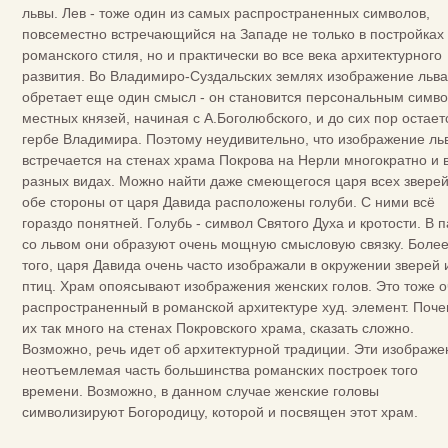
львы. Лев - тоже один из самых распространенных символов,
повсеместно встречающийся на Западе не только в постройках
романского стиля, но и практически во все века архитектурного
развития. Во Владимиро-Суздальских землях изображение льва
обретает еще один смысл - он становится персональным симв
местных князей, начиная с А.Боголюбского, и до сих пор остает
гербе Владимира. Поэтому неудивительно, что изображение ль
встречается на стенах храма Покрова на Нерли многократно и 
разных видах. Можно найти даже смеющегося царя всех зверей
обе стороны от царя Давида расположены голуби. С ними всё
гораздо понятней. Голубь - символ Святого Духа и кротости. В 
со львом они образуют очень мощную смысловую связку. Боле
того, царя Давида очень часто изображали в окружении зверей 
птиц. Храм опоясывают изображения женских голов. Это тоже 
распространенный в романской архитектуре худ. элемент. Поч
их так много на стенах Покровского храма, сказать сложно.
Возможно, речь идет об архитектурной традиции. Эти изображе
неотъемлемая часть большинства романских построек того
времени. Возможно, в данном случае женские головы
символизируют Богородицу, которой и посвящен этот храм.