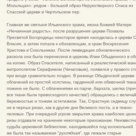
Могильцах
»: рядом - большой образ Нерукотворного Спаса из
Спасской церкви в Чертольском пер.
Главная же святыня Ильинского храма, икона Божией Матери
«Нечаянная радость», после разрушения церкви Похвалы
Пресвятой Богородицы неко­торое время находилась и церкви С
Власия, а затем попала к обновленцам, в храм Воскресения
Христова в Сокольниках. После ликвидации обновленческого
раскола она была перенесена в церковь Илии Обыденного в о
на копию. Образ Спасите­ля, написанный в реалистической ма
митрополитом Серафи­мом (Чичаговым), появился у правого ст
при входе сравнительно поздно. В ризнице Обыденской церкви
облачений из простой холстины, гардинной или обивочной ткани
помине не было. С облачениями из парчи, бархата, шелка (при
все ткани были превосходного качества!) обращались с велича
бережностью и тонким эстетизмом. Так, Страстную седмицу сл
не в черных ризах, как в другие дни Великого поста, а в темно-
лиловых. При очередной угрозе закрытия храма наиболее цен
ризы отдавали на хранение некоторым прихожанам. Неизвестн
судьба церковной библиотеки, находившейся под колокольней.
же была так называемая "
рухлядная
", где лежали старые