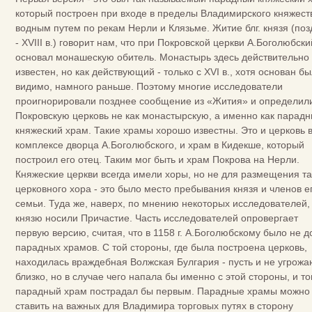
который построен при входе в пределы Владимирского княжест
водным путем по рекам Нерли и Клязьме. Житие блг. князя (по
- XVIII в.) говорит нам, что при Покровской церкви А.Боголюбски
основал монашескую обитель. Монастырь здесь действительно
известен, но как действующий - только с XVI в., хотя основан бы
видимо, намного раньше. Поэтому многие исследователи
проигнорировали позднее сообщение из «Жития» и определил
Покровскую церковь не как монастырскую, а именно как парад
княжеский храм. Такие храмы хорошо известны. Это и церковь 
комплексе дворца А.Боголюбского, и храм в Кидекше, который
построил его отец. Таким мог быть и храм Покрова на Нерли.
Княжеские церкви всегда имели хоры, но не для размещения т
церковного хора - это было место пребывания князя и членов е
семьи. Туда же, наверх, по мнению некоторых исследователей,
князю носили Причастие. Часть исследователей опровергает
первую версию, считая, что в 1158 г. А.Боголюбскому было не д
парадных храмов. С той стороны, где была построена церковь,
находилась враждебная Волжская Булгария - пусть и не угрож
близко, но в случае чего напала бы именно с этой стороны, и то
парадный храм пострадал бы первым. Парадные храмы можно
ставить на важных для Владимира торговых путях в сторону