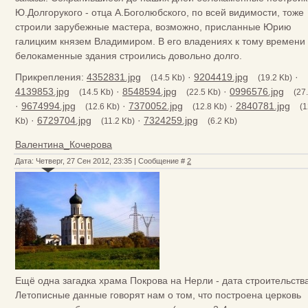
Ю.Долгорукого - отца А.Боголюбского, по всей видимости, тоже
строили зарубежные мастера, возможно, присланные Юрию
галицким князем Владимиром. В его владениях к тому времени
белокаменные здания строились довольно долго.
Прикрепления:
4352831.jpg
·
9204419.jpg
·
(14.5 Kb)
(19.2 Kb)
4139853.jpg
·
8548594.jpg
·
0996576.jpg
(14.5 Kb)
(22.5 Kb)
(27
·
9674994.jpg
·
7370052.jpg
·
2840781.jpg
(12.6 Kb)
(12.8 Kb)
(1
·
6729704.jpg
·
7324259.jpg
Kb)
(11.2 Kb)
(6.2 Kb)
Валентина_Кочерова
Дата: Четверг, 27 Сен 2012, 23:35 | Сообщение #
2
Ещё одна загадка храма Покрова на Нерли - дата строительства
Летописные данные говорят нам о том, что построена церковь