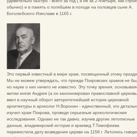
удивительно быстро - всего за год ( а не за 2-4четыре, как стро
обычно) и в память о погибшем в походе на половцев сыне А.
Боголюбского Изяславе в 1165 г.
Это первый известный в мире храм, посвященный этому праздн
Мы не можем утверждать, что прежде Покровских храмов не бы
но науке о них ничего не известно. Эту точку зрения, основывая
житии князя Андрея (а он канонизирован православной церковь
ввел в научный оборот авторитетнейший историк церковной
архитектуры и археолог Н.Воронин - единственный, кто детальн
изучил храм Покрова, проведя серьезные археологические
исследования. Однако не так давно, изучив другие летописные
данные, владимирский историк и краевед Т.Тимофеева
переместила дату возведения церкви на 1158 г. Летопись говори