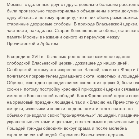
Москвы, отдаленные друг от друга довольно большим расстоян
были произвольно территориально объединены в этом докумен
одну область и по тому принципу, что в них обеих размещались
старинные дворцовые слободы. В приходе Власьевской церкви,
частности, находилась Старая Конюшенная слобода, оставшаяс
памяти Москвы в названии одного из переулков между
Пречистенкой и Арбатом.
В середине XVII в., было выстроено новое каменное здание
слободской Власьевской церкви, дожившее до наших дней.
Слободской, потому что издревле св. Власий, как и свт. Флор и 
почитался покровителем домашнего скота, животных и лошадей
Обряды, ежегодно проводившиеся около этих церквей, были оч
схожи и потому постройку красивой приходской церкви связыва
именно с Конюшенной слободой. Как к Фроловской церкви вод
на храмовый праздник лошадей, так и к Власию на Пречистенку
ямщики, извозчики и конюхи на день памяти этого святого по
обычаю приводили своих "
принаряженных
" лошадей, празднич
украшенных лентами и цветами, вплетенными в расчесанные г
Лошадей трижды обводили вокруг храма и после молебна
окропляли святой водой. Скромная Власьевская церковь