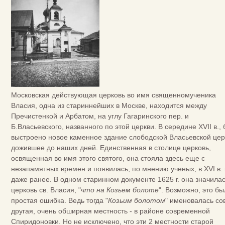
Московская действующая церковь во имя священномученика
Власия, одна из стариннейших в Москве, находится между
Пречистенкой и Арбатом, на углу Гагаринского пер. и
Б.Власьевского, названного по этой церкви. В середине XVII в.,
выстроено новое каменное здание слободской Власьевской цер
дожившее до наших дней. Единственная в столице церковь,
освященная во имя этого святого, она стояла здесь еще с
незапамятных времен и появилась, по мнению ученых, в XVI в. 
даже ранее. В одном старинном документе 1625 г. она значилас
церковь св. Власия, "
что на Козьем болоте
". Возможно, это б
простая ошибка. Ведь тогда "
Козьим болотом
" именовалась со
другая, очень обширная местность - в районе современной
Спиридоновки. Но не исключено, что эти 2 местности старой