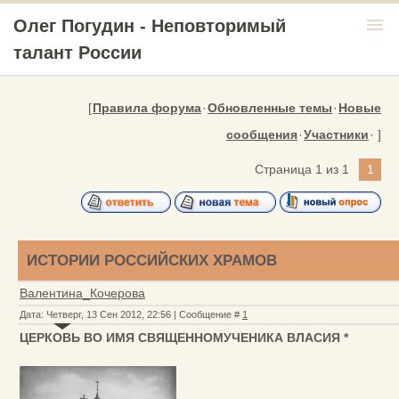
menu
Олег Погудин - Неповторимый
талант России
[
Правила форума
·
Обновленные темы
·
Новые
сообщения
·
Участники
· ]
Страница
1
из
1
1
ИСТОРИИ РОССИЙСКИХ ХРАМОВ
Валентина_Кочерова
Дата: Четверг, 13 Сен 2012, 22:56 | Сообщение #
1
ЦЕРКОВЬ ВО ИМЯ СВЯЩЕННОМУЧЕНИКА ВЛАСИЯ *