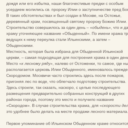
дождя или его избытка, наши благочестивые предки с особым
усердием молились св. пророку Илии о заступничестве пред Бо
В таких обстоятельствах и был создан в Москве, на Остожье,
деревянный храм, посвященный святому пророку Божию Илии.
Строительство совершилось за один день – «
обыдень
», что и д
храму уточняющее название «Обыденный». По имени храма т
ведущих к нему переулка стали Ильинскими, а затем –
Обыденскими.
Местность, которая была избрана для Обыденной Ильинской
церкви, – самая подходящая для построения храма в один день
Место «
к лесному ряд
у», налево от Остоженки, то самое, где н
располагается церковь Илии Обыденного, именовалось прежде
Скородомом. Москвичи часто строились здесь после пожаров,
пригоняя лес по воде, что облегчало подготовку строительства.
Здесь строили, так сказать, наскоро, с целью последующего
размещения предварительно собранных конструкций в других
районах города, поэтому это место и получило название
«Скородом». В случае строительства храма, для «
скорости де
это удобнее было делать на месте продажи лесного материала
Первое упоминание об Ильинском Обыденном храме относится