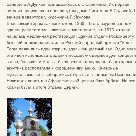
балерина А.Дункан познакомилась с С.Есениным. Их первая
встреча произошла в пресловутом доме Пигита на Б.Садовой, 1
вечере в квартире у художника Г. Якулова.
Власьевский храм закрыли около 1939 г. В его изуродованном
здании разместились школьные мастерские, а в 1970-х годах
началась медленная реставрация. Здание отдали Росконцерту, 
бывшей церкви разместился Русский народный оркестр "Боян".
Тогда появились идеи открыть здесь концертный зал. Одно вре
эта идея использовать здания московских церквей для концерт
залов, больших и малых, была весьма популярна, благо храмо
акустика располагала к хорошему звучанию. Камерные
музыкальные залы собирались открыть и в "Большом Вознесени
Никитских ворот, и в Афанасьевской церкви близ Арбата. Но все
храмы были в итоге отданы Церкви.