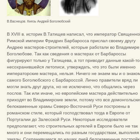
В.Васнецов. Князь Андрей Боголюбский
В XVIII в. историк В.Татищев написал, что император Священно
Римской империи Фридрих Барбаросса прислал своему другу
Андрею мастеров-строителей, которые работали во Владимире 
Боголюбове. Так как сведения о мастерах от Барбароссы
фигурируют только у Татищева, а тот приводит данные какой-то
несохранившейся летописи, утверждать, что это были именно
императорские мастера, нельзя. Ничего не знаем мы и о знако
самого Боголюбского с Барбароссой. Лично правители вряд ли
могли знать друг друга, но не исключено, что общались через
послов. Так или иначе, но европейские мастера действительно
приходят во Владимирские земли, потому что все домонгольски
белокаменные храмы Северо-Восточной Руси построены в
романском стиле, который господствовал тогда в Европе от
Португалии до Залесской Руси. Некоторые исследователи
предполагают, что строительных артелей в Европе было не так
много и они перемещались по разным государствам, выполняя
заказы. Сохранившиеся до наших дней белокаменные постройк