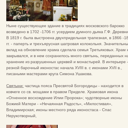
Ныне существующее здание в традициях московского барокко
возведено в 1702 -1706 гг. усердием думного дьяка Г.Ф. Деревн
В 1819 г. была выстроена двухпридельная трапезная, в 1866 -1
гг. - паперть и трехъярусная шатровая колокольня. Значительн
вклад на обновление храма сделала семья Третьяковых. Храм 
закрывался, и в нем сохранилось много святынь, переданных н
хранение из разрушенных церквей и монастырей. В интерьере 
резной барочный иконостас начала XVIII в. с иконами XVII в.,
писаными мастерами круга Симона Ушакова.
Святыни:
частица пояса Пресвятой Богородицы - находится в
ковчеге со св. мощами в правом Приделе. Храмовая икона
«Огненное восхождение Илии Пророка»; чудотворные иконы
Божией Матери - «Нечаянная Радость», «Милостивая»,
Владимирская; иконы местного ряда иконостаса - Спас
Нерукотворный,