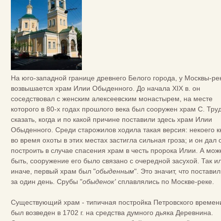
На юго-западной границе древнего Белого города, у Москвы-ре
возвышается храм Илии Обыденного. До начала XIX в. он
соседствовал с женским алексеевским монастырем, на месте
которого в 80-х годах прошлого века был сооружен храм С. Тру
сказать, когда и по какой причине поставили здесь храм Илии
Обыденного. Среди старожилов ходила такая версия: некоего к
во время охоты в этих местах застигла сильная гроза; и он дал 
построить в случае спасения храм в честь пророка Илии. А мож
быть, сооружение его было связано с очередной засухой. Так и
иначе, первый храм был "
обыденным
". Это значит, что поставил
за один день. Срубы "
обыденок'
сплавлялись по Москве-реке.
Существующий храм - типичная постройка Петровского времен
был возведен в 1702 г. на средства думного дьяка Деревнина.