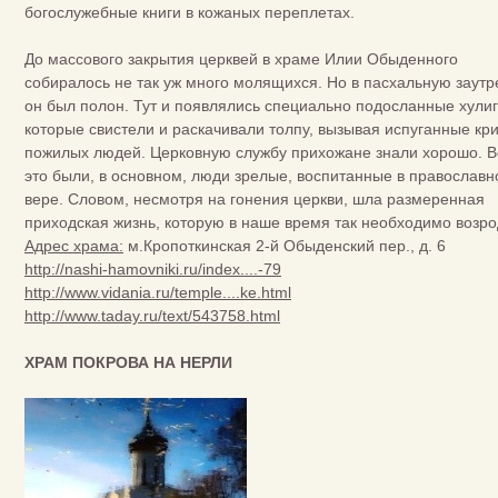
богослужебные книги в кожаных переплетах.
До массового закрытия церквей в храме Илии Обыденного
собиралось не так уж много молящихся. Но в пасхальную заут
он был полон. Тут и появлялись специально подосланные хули
которые свистели и раскачивали толпу, вызывая испуганные кр
пожилых людей. Церковную службу прихожане знали хорошо. В
это были, в основном, люди зрелые, воспитанные в православн
вере. Словом, несмотря на гонения церкви, шла размеренная
приходская жизнь, которую в наше время так необходимо возро
Адрес храма:
м.Кропоткинская 2-й Обыденский пер., д. 6
http://nashi-hamovniki.ru/index....-79
http://www.vidania.ru/temple....ke.html
http://www.taday.ru/text/543758.html
ХРАМ ПОКРОВА НА НЕРЛИ