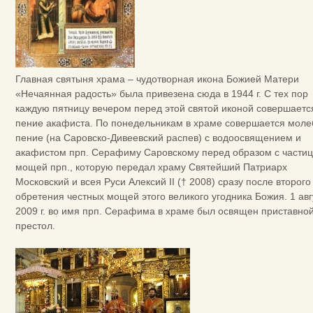
Главная святыня храма – чудотворная икона Божией Матери
«Нечаянная радость» была привезена сюда в 1944 г. С тех пор
каждую пятницу вечером перед этой святой иконой совершаетс
пение акафиста. По понедельникам в храме совершается мол
пение (на Саровско-Дивеевский распев) с водоосвящением и
акафистом прп. Серафиму Саровскому перед образом с части
мощей прп., которую передал храму Святейший Патриарх
Московский и всея Руси Алексий II († 2008) сразу после второго
обретения честных мощей этого великого угодника Божия. 1 авг
2009 г. во имя прп. Серафима в храме был освящен приставно
престол.