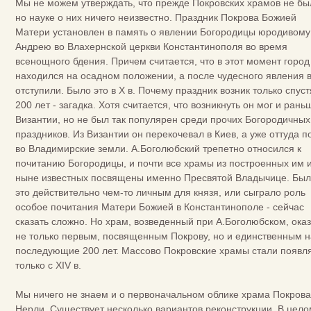
Мы не можем утверждать, что прежде Покровских храмов не бы
но науке о них ничего неизвестно. Праздник Покрова Божией
Матери установлен в память о явлении Богородицы юродивому
Андрею во Влахернской церкви Константинополя во время
всенощного бдения. Причем считается, что в этот момент город
находился на осадном положении, а после чудесного явления 
отступили. Было это в Х в. Почему праздник возник только спуст
200 лет - загадка. Хотя считается, что возникнуть он мог и раньш
Византии, но не был так популярен среди прочих Богородичных
праздников. Из Византии он перекочевал в Киев, а уже оттуда п
во Владимирские земли. А.Боголюбский трепетно относился к
почитанию Богородицы, и почти все храмы из построенных им 
ныне известных посвящены именно Пресвятой Владычице. Был
это действительно чем-то личным для князя, или сыграло роль
особое почитания Матери Божией в Константинополе - сейчас
сказать сложно. Но храм, возведенный при А.Боголюбском, ока
не только первым, посвященным Покрову, но и единственным н
последующие 200 лет. Массово Покровские храмы стали появл
только с XIV в.
Мы ничего не знаем и о первоначальном облике храма Покрова
Нерли. Существует несколько вариантов реконструкции. В цело