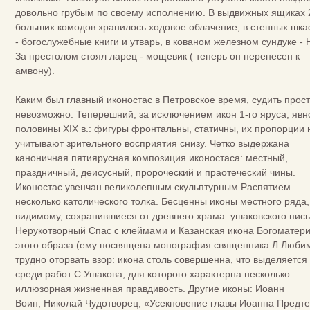
довольно грубым по своему исполнению. В выдвижных ящиках 
больших комодов хранилось ходовое облачение, в стенных шк
- богослужебные книги и утварь, в кованом железном сундуке - 
За престолом стоял ларец - мощевик ( теперь он перенесен к
амвону).
Каким был главный иконостас в Петровское время, судить прос
невозможно. Теперешний, за исключением икон 1-го яруса, явн
половины XIX в.: фигуры фронтальны, статичны, их пропорции 
учитывают зрительного восприятия снизу. Четко выдержана
каноничная пятиярусная композиция иконостаса: местный,
праздничный, деисусный, пророческий и праотеческий чины.
Иконостас увенчан великолепным скульптурным Распятием
несколько католического толка. Бесценны иконы местного ряда,
видимому, сохранившиеся от древнего храма: ушаковского пис
Нерукотворный Спас с клеймами и Казанская икона Богоматери
этого образа (ему посвящена монография священника Л.Люби
трудно оторвать взор: икона столь совершенна, что выделяется
среди работ С.Ушакова, для которого характерна несколько
иллюзорная жизненная правдивость. Другие иконы: Иоанн
Воин, Николай Чудотворец, «Усекновение главы Иоанна Предте