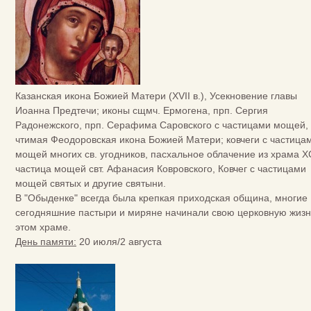
Казанская икона Божией Матери (XVII в.), Усекновение главы
Иоанна Предтечи; иконы сщмч. Ермогена, прп. Сергия
Радонежского, прп. Серафима Саровского с частицами мощей,
чтимая Феодоровская икона Божией Матери; ковчеги с частица
мощей многих св. угодников, пасхальное облачение из храма Х
частица мощей свт. Афанасия Ковровского, Ковчег с частицами
мощей святых и другие святыни.
В "Обыденке" всегда была крепкая приходская община, многие
сегодняшние пастыри и миряне начинали свою церковную жизн
этом храме.
День памяти:
20 июля/2 августа