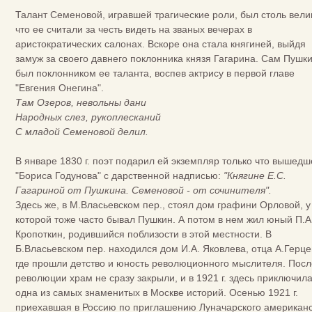
Талант Семеновой, игравшей трагические роли, был столь вели
что ее считали за честь видеть на званых вечерах в
аристократических салонах. Вскоре она стала княгиней, выйдя
замуж за своего давнего поклонника князя Гагарина. Сам Пушк
был поклонником ее таланта, воспев актрису в первой главе
"Евгения Онегина".
Там Озеров, невольны дани
Народных слез, рукоплесканий
С младой Семеновой делил.
В январе 1830 г. поэт подарил ей экземпляр только что вышедш
"Бориса Годунова" с дарственной надписью:
"Княгине Е.С.
Гагариной от Пушкина. Семеновой - от сочинителя".
Здесь же, в М.Власьевском пер., стоял дом графини Орловой, у
которой тоже часто бывал Пушкин. А потом в нем жил юный П.А
Кропоткин, родившийся поблизости в этой местности. В
Б.Власьевском пер. находился дом И.А. Яковлева, отца А.Герце
где прошли детство и юность революционного мыслителя. Посл
революции храм не сразу закрыли, и в 1921 г. здесь приключил
одна из самых знаменитых в Москве историй. Осенью 1921 г.
приехавшая в Россию по приглашению Луначарского американ