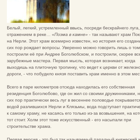
Белый, легкий, устремленный ввысь, посреди бескрайнего луга,
отражением в реке… «
Поэма в камне»
- так называют храм По
на Нерли. Этот храм всемирно известен, но история его создан
сих пор рождает вопросы. Уверенно можно говорить лишь о том
построили её при Андрее Боголюбском, и построили, скорее все
зарубежные мастера. Первая мысль, которая возникает, когда
выходишь на плиточную тропинку, что ведет к церкви от железн
дороги, - что побудило князя поставить храм именно в этом ме
Всего в паре километров отсюда находилась его собственная
резиденция Боголюбово, где он жил со своими дружинниками, н
сих пор практически весь луг в весеннее половодье покрываетс
водой разлившихся Нерли и Клязьмы, вода подступает практич
к самому храму, не касаясь его только из-за возвышения, на ко
тот стоит. Холм этот тоже искусственный - его насыпали при
строительстве храма.
Первая версия - это был так называемый парадный княжеский 