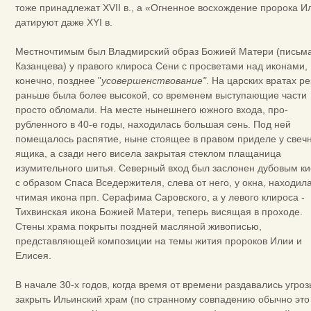
тоже принадлежат XVII в., а «Огненное восхождение пророка И
датируют даже XYI в.
Местночтимым был Владмирский образ Божией Матери (письм
Казанцева) у правого клироса Сени с просветами над иконами,
конечно, позднее "
усовершенство­вание"
. На царских вратах р
раньше была более высокой, со временем выступающие части
просто обломали. На месте нынешнего южного входа, про­
рубленного в 40-е годы, находилась большая сень. Под ней
помещалось распятие, ныне стоящее в правом приделе у свеч
ящика, а сзади него висела закрытая стеклом плащаница
изумительного шитья. Северный вход был заслонен дубовым к
с образом Спаса Вседержителя, слева от него, у окна, находил
чтимая икона прп. Серафима Саровского, а у левого клироса -
Тихвинская икона Божией Матери, теперь висящая в проходе.
Стены храма покрыты поздней масляной живописью,
представляющей композиции на темы жития пророков Илии и
Елисея.
В начале 30-х годов, когда время от времени разда­вались угро
закрыть Ильинский храм (по странному совпадению обычно это