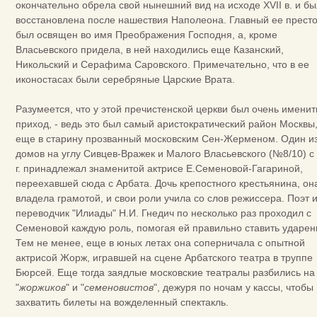
окончательно обрела свой нынешний вид на исходе XVII в. и б
восстановлена после нашествия Наполеона. Главный ее прест
был освящен во имя Преображения Господня, а, кроме
Власьевского придела, в ней находились еще Казанский,
Никольский и Серафима Саровского. Примечательно, что в ее
иконостасах были серебряные Царские Врата.
Разумеется, что у этой пречистенской церкви был очень имени
приход, - ведь это был самый аристократический район Москвы
еще в старину прозванный московским Сен-Жерменом. Один и
домов на углу Сивцев-Вражек и Малого Власьевского (№8/10) с
г. принадлежал знаменитой актрисе Е.Семеновой-Гагариной,
переехавшей сюда с Арбата. Дочь крепостного крестьянина, он
владела грамотой, и свои роли учила со слов режиссера. Поэт 
переводчик "Илиады" Н.И. Гнедич по несколько раз проходил с
Семеновой каждую роль, помогая ей правильно ставить ударен
Тем не менее, еще в юных летах она соперничала с опытной
актрисой Жорж, игравшей на сцене Арбатского театра в труппе
Бюрсей. Еще тогда заядлые московские театралы разбились на
"
жоржиков
" и "
семеновистов
", дежуря по ночам у кассы, чтобы
захватить билеты на вожделенный спектакль.