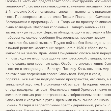
Основная часть его представляет собой конструкцию "
восьмери
четверике
" с сильно выступающими гранеными апсидами. Уже
2-й половине XIX в. появилась нынешняя трапезная с приделам
честь Первоверховных апостолов Петра и Павла, прп. Симеона
Богоприимца и пророчицы Анны. Тогда же по проекту Каминско
была возведена Шатровая колокольня. Паперть напоминает
застекленную террасу. Церковь обладала одним из лучших в Мо
набором колоколов; особенно благородным, певучим звуком
отличался большой колокол. Трудно сейчас без боли видеть пр
в южной решетке колокольни: через него в 1930 г. сбрасывали
колокола на землю. Храм Илии Обыденного опоясывали переул
и, пока сюда не вторглось здание компрессорной станции, по н
не по садику шли крестные ходы. Особенно впечатляющим бы
шествие с плащаницей в Великую Пятницу. Казалось, весь мир
притих в час погребения своего Спасителя. Войдя в храм,
поражаешься высоте подкупольного пространства, его свету, а 
уникальной акустике. Но сначала - об алтаре. На горнем месте 
е годы находился витраж - благословляющий Христос ( позже е
заменили весьма распространенным изображением воскресше
Спасителя с хоругвью в руке). Древними были выносная икона
Божьей Матери и запрестольный Крест - деревянный, резной, с
клеймами. Накануне войны эти реликвии уступили место поздн