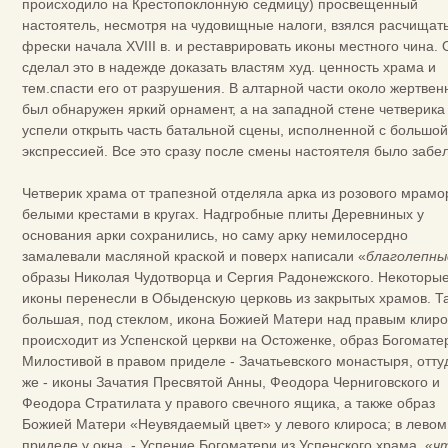
происходило на Крестопоклонную седмицу) просвещенный
настоятель, несмотря на чудовищные налоги, взялся расчищат
фрески начала XVIII в. и реставрировать иконы местного чина. 
сделал это в надежде доказать властям худ. ценность храма и
тем.спасти его от разрушения. В алтарной части около жертвен
был обнаружен яркий орнамент, а на западной стене четверика
успели открыть часть батальной сцены, исполненной с большой
экспрессией. Все это сразу после смены настоятеля было забе
Четверик храма от трапезной отделяла арка из розового мрамо
белыми крестами в кругах. Надгробные плиты Деревниных у
основания арки сохранились, но саму арку немилосердно
замалевали масляной краской и поверх написали «
благолепны
образы Николая Чудотворца и Сергия Радонежского. Некоторы
иконы перенесли в Обыденскую церковь из закрытых храмов. Та
большая, под стеклом, икона Божией Матери над правым клир
происходит из Успенской церкви на Остоженке, образ Богомате
Милостивой в правом приделе - Зачатьевского монастыря, отту
же - иконы Зачатия Пресвятой Анны, Феодора Черниговского и
Феодора Стратилата у правого свечного ящика, а также образ
Божией Матери «Неувядаемый цвет» у левого клироса; в левом
приделе у окна, - Успение Богоматери из Успен­ского храма, «
ч