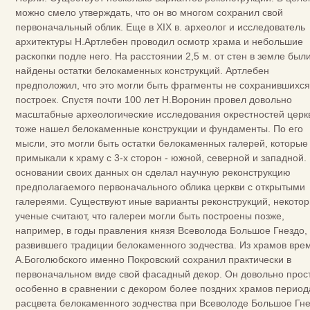
можно смело утверждать, что он во многом сохранил свой
первоначальный облик. Еще в XIX в. археолог и исследователь
архитектуры Н.Артлебен проводил осмотр храма и небольшие
раскопки подле него. На расстоянии 2,5 м. от стен в земле был
найдены остатки белокаменных конструкций. Артлебен
предположил, что это могли быть фрагменты не сохранившихся
построек. Спустя почти 100 лет Н.Воронин провел довольно
масштабные археологические исследования окрестностей церк
тоже нашел белокаменные конструкции и фундаменты. По его
мысли, это могли быть остатки белокаменных галерей, которые
примыкали к храму с 3-х сторон - южной, северной и западной.
основании своих данных он сделал научную реконструкцию
предполагаемого первоначального облика церкви с открытыми
галереями. Существуют иные варианты реконструкций, некото
ученые считают, что галереи могли быть построены позже,
например, в годы правления князя Всеволода Большое Гнездо,
развившего традиции белокаменного зодчества. Из храмов вре
А.Боголюбского именно Покровский сохранил практически в
первоначальном виде свой фасадный декор. Он довольно прост
особенно в сравнении с декором более поздних храмов период
расцвета белокаменного зодчества при Всеволоде Большое Гне