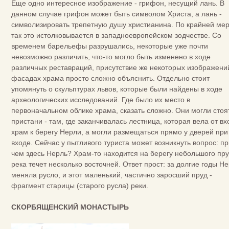
Еще одно интересное изображение - грифон, несущий лань. В
данном случае грифон может быть символом Христа, а лань -
символизировать трепетную душу христианина. По крайней мер
так это истолковывается в западноевропейском зодчестве. Со
временем барельефы разрушались, некоторые уже почти
невозможно различить, что-то могло быть изменено в ходе
различных реставраций, присутствие же некоторых изображени
фасадах храма просто сложно объяснить. Отдельно стоит
упомянуть о скульптурах львов, которые были найдены в ходе
археологических исследований. Где было их место в
первоначальном облике храма, сказать сложно. Они могли стоя
пристани - там, где заканчивалась лестница, которая вела от вх
храм к берегу Нерли, а могли размещаться прямо у дверей при
входе. Сейчас у пытливого туриста может возникнуть вопрос: п
чем здесь Нерль? Храм-то находится на берегу небольшого пру
река течет несколько восточней. Ответ прост: за долгие годы Н
меняла русло, и этот маленький, частично заросший пруд -
фрагмент старицы (старого русла) реки.
СКОРБЯЩЕНСКИЙ МОНАСТЫРЬ