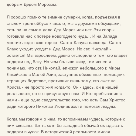
добрым Дедом Морозом.
Я хорошо помню те зимние сумерки, когда, подъезжая в
стылом троллейбусе к школе, мы с друзьями обсуждали,
есть ли на самом деле Дед Мороз или нет. Эти споры
готовили нас к потере новогоднего чуда… И на Западе
многие люди тоже теряют Санта-Клауса навсегда. Санта-
Клаус уходит, уходит и Дед Мороз. Но свт. Николай -
остаётся! Мы взрослеем, давно отспорили о том, кто кладёт
подарки под ёлку. Но чем больше живу, тем яснее я
понимаю, что свт. Николай, епископ небольшого г. Миры
Ликийские в Малой Азии, заступник обиженных, помощник
терпящих бедствие, противник лишь тому, кто лжет на
Христа - не просто жил когда-то. Он - здесь, он в нашей
реальности, он со-присутствует нам. И Его пребывание с
нами - еще одно свидетельство того, что есть Сам Христос,
ради которого Николай Угодник жил и помогал людям.
Когда мы говорим о нем, то вспоминаем чудеса, которые с
ним связаны. Взять хотя бы западный обычай складывать
подарки в чулок. В исторической реальности милая