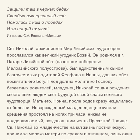
Защити там в черных бедах
Скорбью вытерзанный люд.
Помолись с ним о победах
И за нищий их уют"...
Из поэмы С.А. Есенина «Микола»
Свт. Николай, архиепископ Мир Ликийских, чудотворец,
прославился как великий угодник Божий. Он родился в г.
Патаре Ликийской обл. (на южном побережье
Малоазийского полуострова), был единственным сыном
благочестивых родителей Феофана и Нонны, давших обет
посвятить его Богу. Плод долгих молитв ко Господу
бездетных родителей, младенец Николай со дня рождения
своего явил людям свет будущей своей славы великого
чудотворца. Мать его, Нонна, после родов сразу исцелилась
от болезни. Новорожденный младенец еще в купели
крещения простоял на ногах три часа, никем не
поддерживаемый, воздавая этим честь Пресвятой Троице.
Св. Николай во младенчестве начал жизнь постническую,
принимал молоко матери по средам и пятницам, лишь один