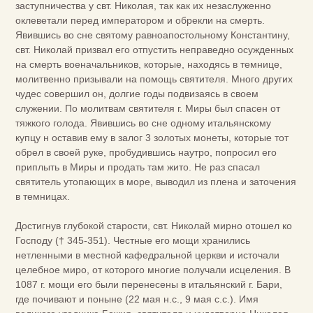
заступничества у свт. Николая, так как их незаслуженно
оклеветали перед императором и обрекли на смерть.
Явившись во сне святому равноапостольному Константину,
свт. Николай призвал его отпустить неправедно осужденных
на смерть военачальников, которые, находясь в темнице,
молитвенно призывали на помощь святителя. Много других
чудес совершил он, долгие годы подвизаясь в своем
служении. По молитвам святителя г. Миры был спасен от
тяжкого голода. Явившись во сне одному итальянскому
купцу н оставив ему в залог 3 золотых монеты, которые тот
обрел в своей руке, пробудившись наутро, попросил его
приплыть в Миры и продать там жито. Не раз спасал
святитель утопающих в море, выводил из плена и заточения
в темницах.
Достигнув глубокой старости, свт. Николай мирно отошел ко
Господу († 345-351). Честные его мощи хранились
нетленными в местной кафедральной церкви и источали
целебное миро, от которого многие получали исцеления. В
1087 г. мощи его были перенесены в итальянский г. Бари,
где почивают и поныне (22 мая н.с., 9 мая с.с.). Имя