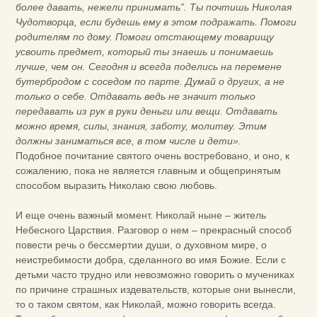
более давать, нежели принимать”. Ты почтишь Николая
Чудотворца, если будешь ему в этом подражать. Помоги
родителям по дому. Помоги отстающему товарищу
усвоить предмет, который ты знаешь и понимаешь
лучше, чем он. Сегодня и всегда поделись на перемене
бутербродом с соседом по парте. Думай о других, а не
только о себе. Отдавать ведь не значит только
передавать из рук в руки деньги или вещи. Отдавать
можно время, силы, знания, заботу, молитву. Этим
должны заниматься все, в том числе и дети».
Подобное почитание святого очень востребовано, и оно, к
сожалению, пока не является главным и общепринятым
способом выразить Николаю свою любовь.
И еще очень важный момент. Николай ныне – житель
Небесного Царствия. Разговор о нем – прекрасный способ
повести речь о бессмертии души, о духовном мире, о
неистребимости добра, сделанного во имя Божие. Если с
детьми часто трудно или невозможно говорить о мучениках
по причине страшных издевательств, которые они вынесли,
то о таком святом, как Николай, можно говорить всегда.