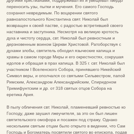
другими христианами, поддерживал их и увещевал твердо
переносить узы, пытки и мучения. Его самого Господь
сохранил невредимым. По воцарении святого
равноапостольного Константина свят. Николай был
возвращен к своей пастве, с радостью встретившей своего
наставника и заступника. Несмотря на великую кротость
духа и чистоту сердца, свт. Николай был ревностным и
дерзновенным воином Церкви Христовой. Ратоборствуя с
духами злобы, святитель обходил языческие капища и
храмы в самом городе Миры и его окрестностях, сокрушая
идолов и обращая в прах капища. В 325 г. свт. Николай был
участником I Вселенского Собора, принявшего Никейский
Символ веры, и ополчался со святыми Сильвестром, папой
Римским, Александром Александрийским, Спиридоном
Тримифунтским и др. от 318 святых отцов Собора на
еретика Ария.
В пылу обличения свт. Николай, пламеневший ревностью ко
Господу, даже заушил лжеучителя, за это он был лишен
святительского омофора и посажен под стражу. Однако
нескольким святым отцам было открыто в видении, что Сам
Господь и Богоматерь посвятили святого во епископа, подав