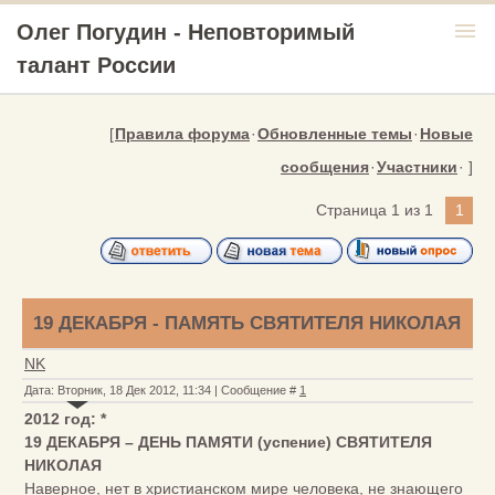
menu
Олег Погудин - Неповторимый
талант России
[
Правила форума
·
Обновленные темы
·
Новые
сообщения
·
Участники
· ]
Страница
1
из
1
1
19 ДЕКАБРЯ - ПАМЯТЬ СВЯТИТЕЛЯ НИКОЛАЯ
NK
Дата: Вторник, 18 Дек 2012, 11:34 | Сообщение #
1
2012 год: *
19 ДЕКАБРЯ – ДЕНЬ ПАМЯТИ (успение) СВЯТИТЕЛЯ
НИКОЛАЯ
Наверное, нет в христианском мире человека, не знающего