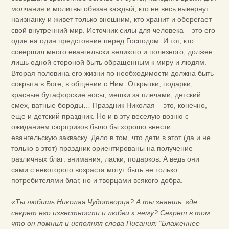
молчания и молитвы обязан каждый, кто не весь вывернут
наизнанку и живет только внешним, кто хранит и оберегает
свой внутренний мир. Источник силы для человека – это его
один на один предстояние перед Господом. И тот, кто
совершил много евангельски великого и полезного, должен
лишь одной стороной быть обращенным к миру и людям.
Вторая половина его жизни по необходимости должна быть
сокрыта в Боге, в общении с Ним. Открытки, подарки,
красные бутафорские носы, мешки за плечами, детский
смех, ватные бороды… Праздник Николая – это, конечно,
еще и детский праздник. Но и в эту веселую возню с
ожиданием сюрпризов было бы хорошо внести
евангельскую закваску. Дело в том, что дети в этот (да и не
только в этот) праздник ориентированы на получение
различных благ: внимания, ласки, подарков. А ведь они
сами с некоторого возраста могут быть не только
потребителями благ, но и творцами всякого добра.
«Ты любишь Николая Чудотворца? А ты знаешь, где
секрет его известности и любви к нему? Секрет в том,
что он помнил и исполнял слова Писания: “Блаженнее