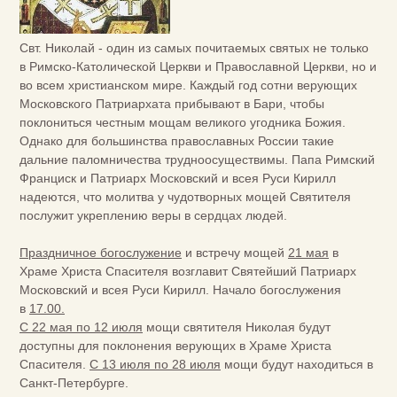
Свт. Николай - один из самых почитаемых святых не только
в Римско-Католической Церкви и Православной Церкви, но и
во всем христианском мире. Каждый год сотни верующих
Московского Патриархата прибывают в Бари, чтобы
поклониться честным мощам великого угодника Божия.
Однако для большинства православных России такие
дальние паломничества трудноосуществимы. Папа Римский
Франциск и Патриарх Московский и всея Руси Кирилл
надеются, что молитва у чудотворных мощей Святителя
послужит укреплению веры в сердцах людей.
Праздничное богослужение
и встречу мощей
21 мая
в
Храме Христа Спасителя возглавит Святейший Патриарх
Московский и всея Руси Кирилл. Начало богослужения
в
17.00.
С 22 мая по 12 июля
мощи святителя Николая будут
доступны для поклонения верующих в Храме Христа
Спасителя.
С 13 июля по 28 июля
мощи будут находиться в
Санкт-Петербурге.