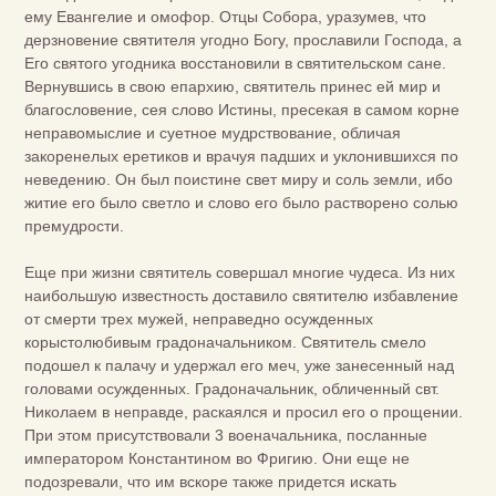
ему Евангелие и омофор. Отцы Собора, уразумев, что
дерзновение святителя угодно Богу, прославили Господа, а
Его святого угодника восстановили в святительском сане.
Вернувшись в свою епархию, святитель принес ей мир и
благословение, сея слово Истины, пресекая в самом корне
неправомыслие и суетное мудрствование, обличая
закоренелых еретиков и врачуя падших и уклонившихся по
неведению. Он был поистине свет миру и соль земли, ибо
житие его было светло и слово его было растворено солью
премудрости.
Еще при жизни святитель совершал многие чудеса. Из них
наибольшую известность доставило святителю избавление
от смерти трех мужей, неправедно осужденных
корыстолюбивым градоначальником. Святитель смело
подошел к палачу и удержал его меч, уже занесенный над
головами осужденных. Градоначальник, обличенный свт.
Николаем в неправде, раскаялся и просил его о прощении.
При этом присутствовали 3 военачальника, посланные
императором Константином во Фригию. Они еще не
подозревали, что им вскоре также придется искать