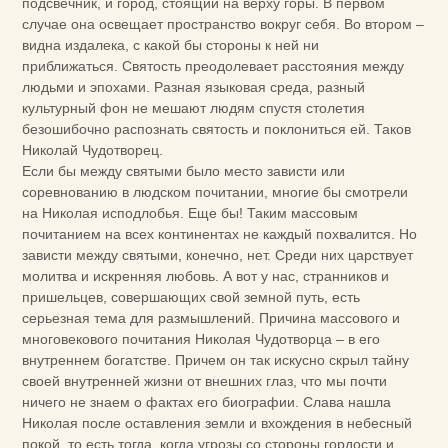
подсвечник, и город, стоящий на верху горы. В первом
случае она освещает пространство вокруг себя. Во втором –
видна издалека, с какой бы стороны к ней ни
приближаться. Святость преодолевает расстояния между
людьми и эпохами. Разная языковая среда, разный
культурный фон не мешают людям спустя столетия
безошибочно распознать святость и поклониться ей. Таков
Николай Чудотворец.
Если бы между святыми было место зависти или
соревнованию в людском почитании, многие бы смотрели
на Николая исподлобья. Еще бы! Таким массовым
почитанием на всех континентах не каждый похвалится. Но
зависти между святыми, конечно, нет. Среди них царствует
молитва и искренняя любовь. А вот у нас, странников и
пришельцев, совершающих свой земной путь, есть
серьезная тема для размышлений. Причина массового и
многовекового почитания Николая Чудотворца – в его
внутреннем богатстве. Причем он так искусно скрыл тайну
своей внутренней жизни от внешних глаз, что мы почти
ничего не знаем о фактах его биографии. Слава нашла
Николая после оставления земли и вхождения в небесный
покой, то есть тогда, когда угрозы со стороны гордости и