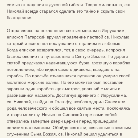
семью от падения и духовной гибели. Творя милостыню, свт.
Николай всегда старался сделать это тайно и скрыть свои
благодеяния.
Отправляясь на поклонение святым местам в Иерусалим,
епископ Патарский вручил управление паствой св. Николаю,
который и исполнял послушание с тщанием и любовью.
Когда епископ возвратился, тот, в свою очередь, испросил
благословение на путешествие в Святую Землю. По дороге
святой предсказал надвигавшуюся бурю, грозящую кораблю
потоплением, ибо видел самого диавола, вшедшего на
корабль. По просьбе отчаявшихся путников он умирил своей
молитвой морские волны. По его молитве был поставлен
здравым один корабельщик-матрос, упавший с мачты и
разбившийся насмерть. Достигнув древнего г. Иерусалима,
св. Николай, взойдя на Голгофу, возблагодарил Спасителя
рода человеческого и обошел все святые места, поклоняясь
и творя молитву. Ночью на Сионской горе сами собой
отверзлись запертые двери церкви перед пришедшим
великим паломником. Обойдя святыни, связанные с земным
служением Сына Божия, св. Николай решил удалиться в