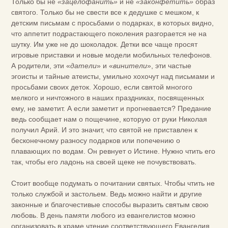
Только бы не
«зацелофанить»
и не
«законфетить»
образ
святого. Только бы не свести все к дедушке с мешком, к
детским письмам с просьбами о подарках, в которых видно,
что аппетит подрастающего поколения разгорается не на
шутку. Им уже не до шоколадок. Детки все чаще просят
игровые приставки и новые модели мобильных телефонов.
А родители, эти «
датели
» и «
винители
», эти частые
эгоисты и тайные атеисты, умильно хохочут над письмами и
просьбами своих деток. Хорошо, если святой многого
мелкого и ничтожного в наших праздниках, посвященных
ему, не заметит. А если заметит и прогневается? Предание
ведь сообщает нам о пощечине, которую от руки Николая
получил Арий. И это значит, что святой не приставлен к
бесконечному разносу подарков или попечению о
плавающих по водам. Он ревнует о Истине. Нужно чтить его
так, чтобы его ладонь на своей щеке не почувствовать.
Стоит вообще подумать о почитании святых. Чтобы чтить не
только службой и застольем. Ведь можно найти и другие
законные и благочестивые способы выразить святым свою
любовь. В день памяти любого из евангелистов можно
организовать в храме чтение соответствующего Евангелия.