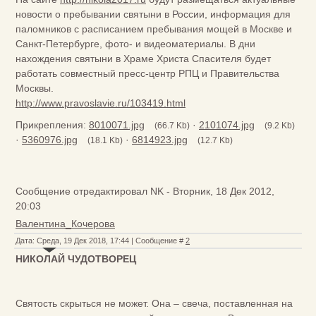
новости о пребывании святыни в России, информация для
паломников с расписанием пребывания мощей в Москве и
Санкт-Петербурге, фото- и видеоматериалы. В дни
нахождения святыни в Храме Христа Спасителя будет
работать совместный пресс-центр РПЦ и Правительства
Москвы.
http://www.pravoslavie.ru/103419.html
Прикрепления:
8010071.jpg
·
2101074.jpg
(66.7 Kb)
(9.2 Kb)
·
5360976.jpg
·
6814923.jpg
(18.1 Kb)
(12.7 Kb)
Сообщение отредактировал
NK
-
Вторник, 18 Дек 2012,
20:03
Валентина_Кочерова
Дата: Среда, 19 Дек 2018, 17:44 | Сообщение #
2
НИКОЛАЙ ЧУДОТВОРЕЦ
Святость скрыться не может. Она – свеча, поставленная на