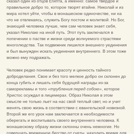
сказал один из отцов Египта, а именно: самое твердое и
правильное добро то, которое творят втайне. Николай и из
мира хотел уйти, чтобы в монашеском одиночестве, ни на
что не отвлекаясь, служить Богу постом и молитвой. Но Бог,
знающий человека лучше, чем сам человек знает себя,
указал Николаю на иной путь. Этот путь заключался в
попечении о пастве и жизни среди волнуемого страстями
многолюдства. Так подвижник лишился внешнего уединения
и был вынужден искать уединения внутреннего. В этом тоже
можно ему подражать.
Человек редко понимает красоту и ценность тайного
доброделания. Свое и без того мелкое добро он склонен до
конца губить и лишать себя будущей награды из-за
саморекламы и того
«трубления перед собою»
, которое
Христос осуждал в лицемерах. Образ Николая в этом
смысле не только льет на нас свой теплый свет, но и учит
менять свою жизнь в соответствии с евангельской новизной.
Второй же его урок нам заключается в необходимости
оберегать и воспитывать своего внутреннего человека. К
монашескому образу жизни склонны очень немногие. Но
совершать временное бегство от суеты, находить время для