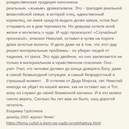
рождественская традиция наполнена
реальным,
«живым»
драматизмом. Это - трагедия реальной
византийской семьи, в которой отец, единственный
кормилец, не имея средств выдать дочек замуж, готов был
отправить их в дом терпимости. Но девушки хотели иной
жизни и молились о чуде. И чудо произошло!
«Случайный
прохожий»
, епископ Николай, оставил в чулке на пороге
дома золотые монеты. И дело даже не в том, что этот дар
решил материальные проблемы - он уберег людей от
падения, от греха. Это чудо двойное, но оно заключается не
только в материальном и нравственном спасении. Оно -
учит. Учит, что человек должен до конца доверять Богу, даже
в самой безвыходной ситуации, в самый безрадостный и
страшный момент… В отличие от Деда Мороза, свт. Николай
никогда не уйдет из нашей жизни, как не оставит нас и Тот,
кому он служил до своей блаженной кончины. И в это можно
смело верить. Сколько бы лет вам ни было, наш дорогой
читатель.
Владимир Гурболиков
декабрь 2005. журнал "Фома"
https://foma.ru/tot-s-kem-ne-nado-proshhatsya.html