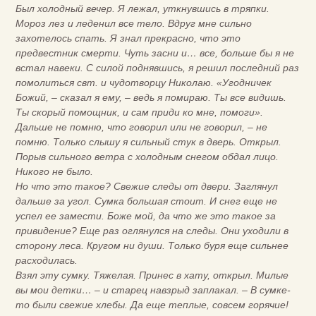
Был холодный вечер. Я лежал, уткнувшись в тряпки.
Мороз лез и леденил все тело. Вдруг мне сильно
захотелось спать. Я знал прекрасно, что это
предвестник смерти. Чуть засни и… все, больше бы я не
встал навеки. С силой поднявшись, я решил последний раз
помолиться свт. и чудотворцу Николаю. «Угодничек
Божий, – сказал я ему, – ведь я помираю. Ты все видишь.
Ты скорый помощник, и сам приди ко мне, помоги».
Дальше не помню, что говорил или не говорил, – не
помню. Только слышу я сильный стук в дверь. Открыл.
Порыв сильного ветра с холодным снегом обдал лицо.
Никого не было.
Но что это такое? Свежие следы от двери. Заглянул
дальше за угол. Сумка большая стоит. И снег еще не
успел ее замести. Боже мой, да что же это такое за
привидение? Еще раз оглянулся на следы. Они уходили в
сторону леса. Кругом ни души. Только буря еще сильнее
расходилась.
Взял эту сумку. Тяжелая. Принес в хату, открыл. Милые
вы мои детки… – и старец навзрыд заплакал. – В сумке-
то были свежие хлебы. Да еще теплые, совсем горячие!