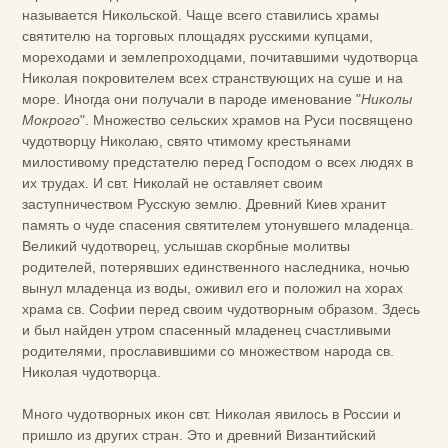
называется Никольской. Чаще всего ставились храмы
святителю на торговых площадях русскими купцами,
мореходами и землепроходцами, почитавшими чудотворца
Николая покровителем всех странствующих на суше и на
море. Иногда они получали в пароде именование "
Николы
Мокрого
". Множество сельских храмов на Руси посвящено
чудотворцу Николаю, свято чтимому крестьянами
милостивому предстателю перед Господом о всех людях в
их трудах. И свт. Николай не оставляет своим
заступничеством Русскую землю. Древний Киев хранит
память о чуде спасения святителем утонувшего младенца.
Великий чудотворец, услышав скорбные молитвы
родителей, потерявших единственного наследника, ночью
вынул младенца из воды, оживил его и положил на хорах
храма св. Софии перед своим чудотворным образом. Здесь
и был найден утром спасенный младенец счастливыми
родителями, прославившими со множеством народа св.
Николая чудотворца.
Много чудотворных икон свт. Николая явилось в России и
пришло из других стран. Это и древний Византийский