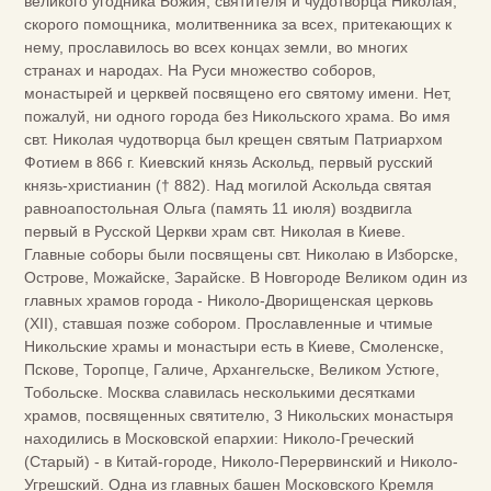
великого угодника Божия, святителя и чудотворца Николая,
скорого помощника, молитвенника за всех, притекающих к
нему, прославилось во всех концах земли, во многих
странах и народах. На Руси множество соборов,
монастырей и церквей посвящено его святому имени. Нет,
пожалуй, ни одного города без Никольского храма. Во имя
свт. Николая чудотворца был крещен святым Патриархом
Фотием в 866 г. Киевский князь Аскольд, первый русский
князь-христианин († 882). Над могилой Аскольда святая
равноапостольная Ольга (память 11 июля) воздвигла
первый в Русской Церкви храм свт. Николая в Киеве.
Главные соборы были посвящены свт. Николаю в Изборске,
Острове, Можайске, Зарайске. В Новгороде Великом один из
главных храмов города - Николо-Дворищенская церковь
(XII), ставшая позже собором. Прославленные и чтимые
Никольские храмы и монастыри есть в Киеве, Смоленске,
Пскове, Торопце, Галиче, Архангельске, Великом Устюге,
Тобольске. Москва славилась несколькими десятками
храмов, посвященных святителю, 3 Никольских монастыря
находились в Московской епархии: Николо-Греческий
(Старый) - в Китай-городе, Николо-Перервинский и Николо-
Угрешский. Одна из главных башен Московского Кремля