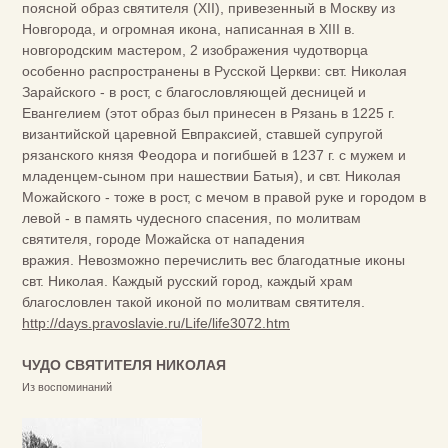
поясной образ святителя (XII), привезенный в Москву из
Новгорода, и огромная икона, написанная в XIII в.
новгородским мастером, 2 изображения чудотворца
особенно распространены в Русской Церкви: свт. Николая
Зарайского - в рост, с благословляющей десницей и
Евангелием (этот образ был принесен в Рязань в 1225 г.
византийской царевной Евпраксией, ставшей супругой
рязанского князя Феодора и погибшей в 1237 г. с мужем и
младенцем-сыном при нашествии Батыя), и свт. Николая
Можайского - тоже в рост, с мечом в правой руке и городом в
левой - в память чудесного спасения, по молитвам
святителя, городе Можайска от нападения
вражия. Невозможно перечислить вес благодатные иконы
свт. Николая. Каждый русский город, каждый храм
благословлен такой иконой по молитвам святителя.
http://days.pravoslavie.ru/Life/life3072.htm
ЧУДО СВЯТИТЕЛЯ НИКОЛАЯ
Из воспоминаний