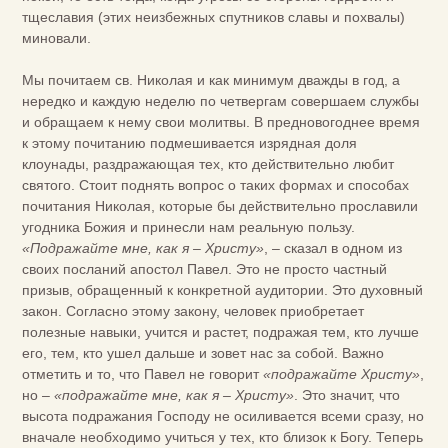
тщеславия (этих неизбежных спутников славы и похвалы)
миновали.
Мы почитаем св. Николая и как минимум дважды в год, а
нередко и каждую неделю по четвергам совершаем службы
и обращаем к нему свои молитвы. В предновогоднее время
к этому почитанию подмешивается изрядная доля
клоунады, раздражающая тех, кто действительно любит
святого. Стоит поднять вопрос о таких формах и способах
почитания Николая, которые бы действительно прославили
угодника Божия и принесли нам реальную пользу.
«Подражайте мне, как я – Христу»
, – сказал в одном из
своих посланий апостол Павел. Это не просто частный
призыв, обращенный к конкретной аудитории. Это духовный
закон. Согласно этому закону, человек приобретает
полезные навыки, учится и растет, подражая тем, кто лучше
его, тем, кто ушел дальше и зовет нас за собой. Важно
отметить и то, что Павел не говорит
«подражайте Христу»
,
но –
«подражайте мне, как я – Христу»
. Это значит, что
высота подражания Господу не осиливается всеми сразу, но
вначале необходимо учиться у тех, кто близок к Богу. Теперь