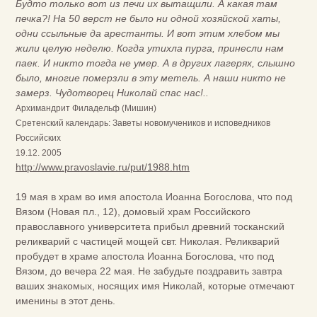
Будто только вот из печи их вытащили. А какая там
печка?! На 50 верст не было ни одной хозяйской хаты,
одни ссыльные да арестанты. И вот этим хлебом мы
жили целую неделю. Когда утихла пурга, принесли нам
паек. И никто тогда не умер. А в других лагерях, слышно
было, многие померзли в эту метель. А наши никто не
замерз. Чудотворец Николай спас нас!..
Архимандрит Филадельф (Мишин)
Сретенский календарь: Заветы новомучеников и исповедников
Российских
19.12. 2005
http://www.pravoslavie.ru/put/1988.htm
19 мая в храм во имя апостола Иоанна Богослова, что под
Вязом (Новая пл., 12), домовый храм Российского
православного университета прибыл древний тосканский
реликварий с частицей мощей свт. Николая. Реликварий
пробудет в храме апостола Иоанна Богослова, что под
Вязом, до вечера 22 мая. Не забудьте поздравить завтра
ваших знакомых, носящих имя Николай, которые отмечают
именины в этот день.