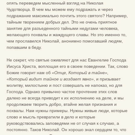
опять переведем мысленный взгляд на Николая
Чудотворца. В чем мы можем ему подражать и через
подражание максимально почтить этого святого? Например,
тайным творением добрых дел. Это не очень приятное
занятие для разъеденного тайными недугами человека,
желающего похвалы и жаждущего славы. Но это именно то,
чем прославился Николай, анонимно помогавший людям,
попавшим в беду.
Не секрет, что святые оживляют для нас Евангелие Господа
Иисуса Христа, воплощая его в своем поведении. Так, слово
Божие говорит нам об
«Отце, Который в тайне»,
«Который видит тайное и воздает явно»
, и призывает
молитву, милостыню и пост совершать не напоказ, но для
Господа. Однако привычно частое прочтение этих слов
далеко не всегда приводит к их исполнению на деле, и мы
продолжаем творить добро, втайне желая признания и
похвалы. Нам нужны примеры. Нужны живые люди, которые
слово и мысль превратили в дело и которые
руководствовались заповедями не от случая к случаю, а
постоянно. Таков Николай. Он хорошо знал сердцем то, что