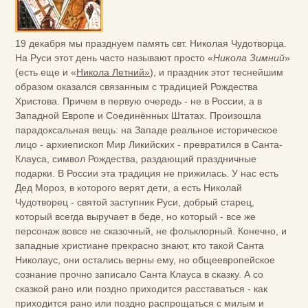
19 декабря мы празднуем память свт. Николая Чудотворца.
На Руси этот день часто называют просто «
Никола Зимний
»
(есть еще и «
Никола Летний»
), и праздник этот теснейшим
образом оказался связанным с традицией Рождества
Христова. Причем в первую очередь - не в России, а в
Западной Европе и Соединённых Штатах. Произошла
парадоксальная вещь: на Западе реальное историческое
лицо - архиепископ Мир Ликийских - превратился в Санта-
Клауса, символ Рождества, раздающий праздничные
подарки. В России эта традиция не прижилась. У нас есть
Дед Мороз, в которого верят дети, а есть Николай
Чудотворец - святой заступник Руси, добрый старец,
который всегда выручает в беде, но который - все же
персонаж вовсе не сказочный, не фольклорный. Конечно, и
западные христиане прекрасно знают, кто такой Санта
Николаус, они остались верны ему, но общеевропейское
сознание прочно записало Санта Клауса в сказку. А со
сказкой рано или поздно приходится расставаться - как
приходится рано или поздно распрощаться с милым и