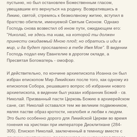
пустыню, но был остановлен Божественным гласом,
увещавшим его вернуться на родину. Возвратившись в
Ликию, святой, стремясь к безмолвному житию, вступил в
братство обители, именуемой Святым Сионом. Однако
Господь снова возвестил об ином пути, ожидающем его:
"
Николай, не здесь та нива, на которой ты должен
принести ожидаемый Мною плод; но обратись и иди в
мир, и да будет прославлено в тебе Имя Мое"
. В видении
Господь подал ему Евангелие в дорогом окладе, а
Пресвятая Богоматерь - омофор.
И действительно, по кончине архиепископа Иоанна он был
избран епископом Мир Ликийских после того, как одному из
епископов Собора, решавшего вопрос об избрании нового
архиепископа, в видении был указан избранник Божий - св.
Николай. Призванный пасти Церковь Божию в архиерейском
сане, свт. Николай оставался тем же великим подвижником,
являя пастве образ кротости, незлобия и любви к людям.
Это было особенно дорого для Ликийской Церкви во время
гонения на христиан при императоре Диоклитиане (284-
305). Епископ Николай, заключенный в темницу вместе с