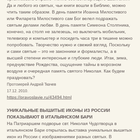
Да и любого из святых, чьи книги вошли в Библию, можно
чтить таким образом. В день памяти Иоанна Милостивого
или Филарета Милостивого сам Бог велел подражать
святым делами любви. В день памяти Симеона Столпника,
конечно, на столп не залезешь, но выключить мобильник,
телевизор и компьютер и посидеть часа три в тишине можно
попробовать. Творчество нужно и свежий взгляд. Поскольку
и сами святые – это не законники и формалисты, а в
высшей степени интересные и глубокие люди. Итак, зима,
предчувствие Рождества, ощущение тайны в морозном
воздухе и очередная память святого Николая. Как будем
праздновать?
Протоиерей Андрей Ткачев
17.12. 2010.
https://pravoslavie.ru/43494.html
УНИКАЛЬНЫЕ ВЫШИТЫЕ ИКОНЫ ИЗ РОССИИ
ПОКАЗЫВАЮТ В ИТАЛЬЯНСКОМ БАРИ
На Патриаршем подворье свт. Николая Чудотворца в
итальянском Бари открылась выставка уникальных вышитых
икон из России с изображениями разных святых. В