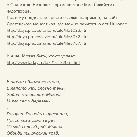
о Святителе Николае – архиепископе Мир Ликийских,
чудотворце.
Поэтому предлагаю просто ссылки, например, на сайт
Сретенского монастыря, где можно почитать о свт. Николае
http://days.pravoslavie.ru/Life/life1023.htm
http://days.pravoslavie.ru/Life/life3072.htm
http://days.pravoslavie.ru/Life/life6767.htm
И ещё. Может быть, кто-то успеет.
http://www.taday.ru/text/1612206.html
В шапке облачного скола,
В лапоточках, словно тень,
Ходит милостник Микола
Мимо сел и деревень.
…
Говорит Господь с престола,
Приоткрыв окно за рай:
"О мой верный раб, Микола,
Обойди ты русский край.