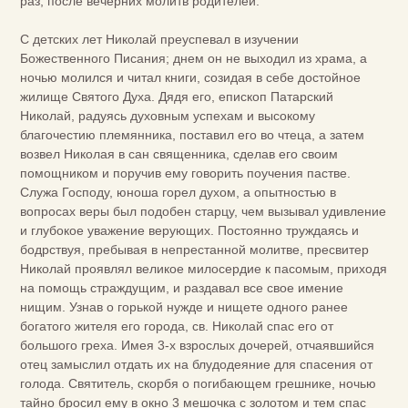
раз, после вечерних молитв родителей.
С детских лет Николай преуспевал в изучении
Божественного Писания; днем он не выходил из храма, а
ночью молился и читал книги, созидая в себе достойное
жилище Святого Духа. Дядя его, епископ Патарский
Николай, радуясь духовным успехам и высокому
благочестию племянника, поставил его во чтеца, а затем
возвел Николая в сан священника, сделав его своим
помощником и поручив ему говорить поучения пастве.
Служа Господу, юноша горел духом, а опытностью в
вопросах веры был подобен старцу, чем вызывал удивление
и глубокое уважение верующих. Постоянно труждаясь и
бодрствуя, пребывая в непрестанной молитве, пресвитер
Николай проявлял великое милосердие к пасомым, приходя
на помощь страждущим, и раздавал все свое имение
нищим. Узнав о горькой нужде и нищете одного ранее
богатого жителя его города, св. Николай спас его от
большого греха. Имея 3-х взрослых дочерей, отчаявшийся
отец замыслил отдать их на блудодеяние для спасения от
голода. Святитель, скорбя о погибающем грешнике, ночью
тайно бросил ему в окно 3 мешочка с золотом и тем спас