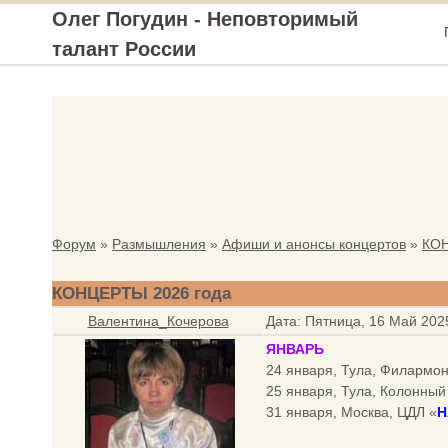
Олег Погудин - Неповторимый
талант России
Форум
»
Размышления
»
Афиши и анонсы концертов
»
КОН
КОНЦЕРТЫ 2026 года
Валентина_Кочерова
Дата: Пятница, 16 Май 202
ЯНВАРЬ
24 января, Тула, Филармон
25 января, Тула, Колонный
31 января, Москва, ЦДЛ «
Н