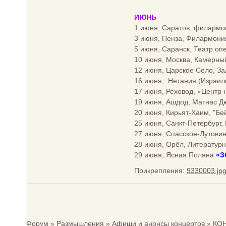
ИЮНЬ
1 июня, Саратов, филармо
3 июня, Пенза, Филармони
5 июня, Саранск, Театр оп
10 июня, Москва, Камер
12 июня, Царское Село, З
16 июня, Нетания (Израил
17 июня, Реховод, «Центр
19 июня, Ашдод, Матнас
20 июня, Кирьят-Хаим, "Б
25 июня, Санкт-Петербург,
27 июня, Спасское-Лутови
28 июня, Орёл, Литератур
29 июня, Ясная Поляна
«
З
Прикрепления:
9330003.jp
Форум
»
Размышления
»
Афиши и анонсы концертов
»
КОН