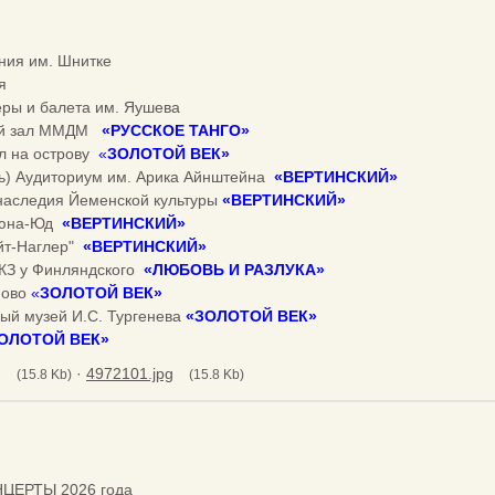
ния им. Шнитке
я
еры и балета им. Яушева
ный зал ММДМ
«
РУССКОЕ ТАНГО
»
ал на острову
«
ЗОЛОТОЙ ВЕК
»
ь) Аудиториум им. Арика Айнштейна
«
ВЕРТИНСКИЙ
»
 наследия Йеменской культуры
«
ВЕРТИНСКИЙ
»
 Дюна-Юд
«
ВЕРТИНСКИЙ
»
ейт-Наглер"
«
ВЕРТИНСКИЙ
»
 КЗ у Финляндского
«
ЛЮБОВЬ И РАЗЛУКА
»
ново
«
ЗОЛОТОЙ ВЕК
»
ный музей И.С. Тургенева
«
ЗОЛОТОЙ ВЕК
»
ОЛОТОЙ ВЕК
»
g
·
4972101.jpg
(15.8 Kb)
(15.8 Kb)
ЦЕРТЫ 2026 года