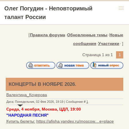
menu
Олег Погудин - Неповторимый
талант России
[
Правила форума
·
Обновленные темы
·
Новые
сообщения
·
Участники
· ]
Страница
1
из
1
1
КОНЦЕРТЫ В НОЯБРЕ 2026.
Валентина_Кочерова
Дата: Понедельник, 02 Фев 2026, 19:19 | Сообщение #
1
Среда, 4 ноября, Москва, ЦДЛ, 19:00
"НАРОДНАЯ ПЕСНЯ"
Купить билеты:
https://afisha.yandex.ru/moscow....e=place