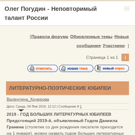
menu
Олег Погудин - Неповторимый
талант России
[
Правила форума
·
Обновленные темы
·
Новые
сообщения
·
Участники
· ]
Страница
1
из
1
1
ЛИТЕРАТУРНО-ПОЭТИЧЕСКИЕ ЮБИЛЕИ
Валентина_Кочерова
Дата: Среда, 09 Янв 2019, 12:12 | Сообщение #
1
2019 - ГОД БОЛЬШИХ ЛИТЕРАТУРНЫХ ЮБИЛЕЕВ
Предстоящий 2019-й, объявленный Годом Даниила
Гранина
(столетие со дня рождения писателя приходится
на 1 января), можно назвать годом больших литературных