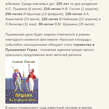
юбилеев. Среди ключевых дат:
220 лет
со дня рождения
А.С. Пушкина (6 июня),
210-летие
Н.В. Гоголя (1 апреля),
250-летие
И.Крылова (13 февраля),
130-летие
А.А.
Ахматовой (23 июня),
120-летие
В.Набокова (22 апреля) и
Л.Леонова (31 мая),
90-летие
В.М. Шукшина (25 июля).
Пушкинская дата будет широко отмечаться в рамках
ежегодного книжного фестиваля «Красная площадь»,
событийно насыщенными обещают стать
торжества в
Пушкинских Горах
- псковская администрация просит
присылать предложения всех жителей региона.
В канун пушкинского года известный прозаик и критик,