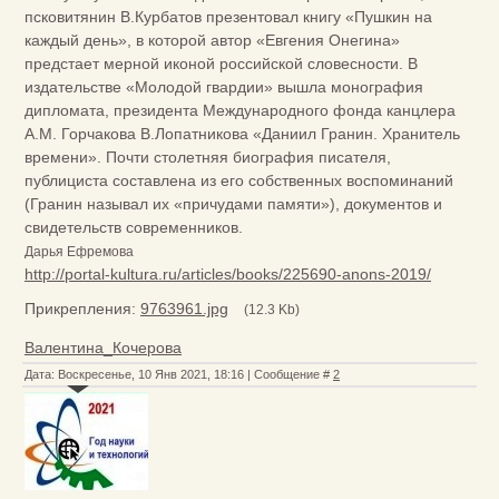
псковитянин В.Курбатов презентовал книгу «Пушкин на
каждый день», в которой автор «Евгения Онегина»
предстает мерной иконой российской словесности. В
издательстве «Молодой гвардии» вышла монография
дипломата, президента Международного фонда канцлера
А.М. Горчакова В.Лопатникова «Даниил Гранин. Хранитель
времени». Почти столетняя биография писателя,
публициста составлена из его собственных воспоминаний
(Гранин называл их «причудами памяти»), документов и
свидетельств современников.
Дарья Ефремова
http://portal-kultura.ru/articles/books/225690-anons-2019/
Прикрепления:
9763961.jpg
(12.3 Kb)
Валентина_Кочерова
Дата: Воскресенье, 10 Янв 2021, 18:16 | Сообщение #
2