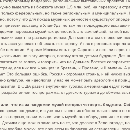
ть госпрограмму поддержки региональных выставочных проектов. П
нужно выделить из бюджета музея 1,5 млн. руб. на перевозку и с
не только федеральным, но также региональным и муниципальным.
но, потому что для показа музейных ценностей существуют опреде
ва привезти выставку в Улан-Удэ, но там нет подходящего выставо
держки перевозки музейных ценностей: это важнейший, на мой взг
кольники ездят по разным регионам. Для меня в этом отношении по
го класса успевают объехать всю страну. У нас в регионах зарплата
ебе немногие. А кроме Москвы есть еще Саратов, и есть ли вероятн
дывать именно в эту историю, потому что за детьми будущее. Для ш
вататься за голову и говорить, что на Дальнем Востоке сепаратист
трану, для них все Франция: и Бретань, и Прованс, и Шампань. А у
ет. Это большая ошибка. Россия - огромная страна, и ей нужно выж
нно культура, не идеология: у нас не может быть идеологии в при
развития. В США развит внутренний туризм: американцы ездят тольк
 разработанная госпрограмма: от детского туризма до обмена выс
ворили, что из-за пандемии музей потерял четверть бюджета.
во время пандемии, и с учетом нынешних обстоятельств никто не 
м: во-первых, значительная часть музейного оборудования не произ
 Датчики еще можно заменить на те, что делают в Зеленограде, но
ры вообще молчу: все процессы цифровизации остановлены, поскол