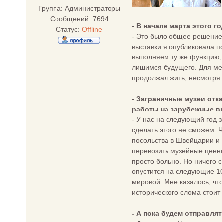
Группа: Администраторы
Сообщений:
7694
- В начале марта этого 
Статус:
Offline
- Это было общее решение 
выставки я опубликовала по
выполняем ту же функцию, 
лишимся будущего. Для мен
продолжал жить, несмотря
- Заграничные музеи отк
работы на зарубежные вы
- У нас на следующий год 
сделать этого не сможем. 
посольства в Швейцарии и 
перевозить музейные ценно
просто больно. Но ничего 
опустится на следующие 10
мировой. Мне казалось, чт
исторического слома стоит
- А пока будем отправля