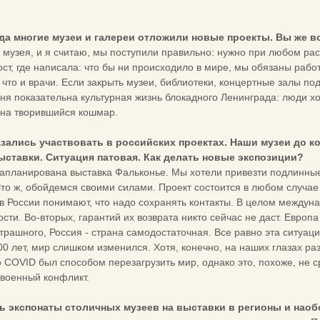
года многие музеи и галереи отложили новые проекты. Вы же 
музея, и я считаю, мы поступили правильно: нужно при любом рас
ст, где написала: что бы ни происходило в мире, мы обязаны работ
что и врачи. Если закрыть музеи, библиотеки, концертные залы по
я показательна культурная жизнь блокадного Ленинграда: люди ход
 на творившийся кошмар.
азались участвовать в российских проектах. Наши музеи до к
ставки. Ситуация патовая. Как делать новые экспозиции?
запланирована выставка Фальконье. Мы хотели привезти подлинные
Что ж, обойдемся своими силами. Проект состоится в любом случа
в России понимают, что надо сохранять контакты. В целом междун
сти. Во-вторых, гарантий их возврата никто сейчас не даст. Европ
страшного, Россия - страна самодостаточная. Все равно эта ситуац
0 лет, мир слишком изменился. Хотя, конечно, на наших глазах р
о COVID был способом перезагрузить мир, однако это, похоже, не с
 военный конфликт.
ть экспонаты столичных музеев на выставки в регионы и нао