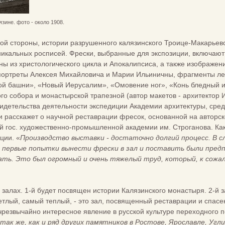
зине. фото - около 1908.
ой стороны, истории разрушенного калязинского Троице-Макарьевс
икальных росписей. Фрески, выбранные для экспозиции, включают
ы из христологического цикла и Апокалипсиса, а также изображения
портреты Алексея Михайловича и Марии Ильиничны, фрагменты лет
ой башни», «Новый Иерусалим», «Омовение ног», «Конь бледный и 
го собора и монастырской трапезной (автор макетов - архитектор
 свидетельства деятельности экспедиции Академии архитектуры, ср
 расскажет о научной реставрации фресок, основанной на авторск
 гос. художественно-промышленной академии им. Строганова. Как 
ции. «
Производство выставки - достаточно долгий процесс. В с
 первые попытки вынести фрески в зал и поставить были предпр
ать. Это был огромный и очень тяжелый труд, который, к сожа
х залах. 1-й будет посвящен истории Калязинского монастыря. 2-й
ветлый, самый теплый, - это зал, посвященный реставрации и спас
 чрезвычайно интересное явление в русской культуре переходного
так же, как и ряд других памятников в Ростове, Ярославле, Угл