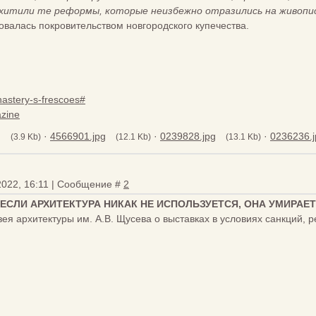
схитили те реформы, которые неизбежно отразились на живопис
овалась покровительством новгородского купечества.
nastery-s-frescoes#
azine
g
·
4566901.jpg
·
0239828.jpg
·
0236236.j
(3.9 Kb)
(12.1 Kb)
(13.1 Kb)
2022, 16:11 | Сообщение #
2
«ЕСЛИ АРХИТЕКТУРА НИКАК НЕ ИСПОЛЬЗУЕТСЯ, ОНА УМИРАЕТ
ея архитектуры им. А.В. Щусева о выставках в условиях санкций,