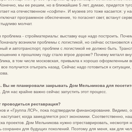
онечно, мы ее решим, но в ближайшие 5 лет, думаю, придется ту
отает на отечественном
«софте
». И музеев это тоже касается: у н
тключат программное обеспечение, то погаснет свет, встанут серве
стыдливо молчат.
 проблема - стройматериалы: выставку еще надо построить. Почему-
Поначалу возникли проблемы с логистикой, но сейчас остановился 
ый и автотранспорт, проблем с логистикой не должно быть. Транс
ношению к прошлому году стало втрое дороже? Почему металл внут
блика, в том числе московская, привыкла к хорошо оформленным 
 все получится отыграть назад. Сейчас надо готовиться к ситуации
ова.
ть. Вы не планировали закрывать Дом Мельникова для посетит
 Для нас крайне важно сейчас запустить этот процесс.
ет проводиться реставрация?
ов и «Группа ЛСР», пока подтвердили финансирование. Видимо, они
наступает, когда замедляется рост экономики. Соответственно, наш
ка проектов. Дом Мельникова нужно отреставрировать, несмотря ни
 сохранен для будущих поколений. Поэтому для меня, как для чело