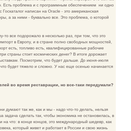
го. Есть проблема и с программным обеспечением ни одно
ас Госкаталог написан на Oracle - это американская
ры, а за ними - буквально все. Это проблема, о которой
то все подорожало в несколько раз, при том, что это
импорт в Европу, и в стране полно свободных мощностей,
порт есть, топливо есть, квалифицированные рабочие
ри страны стоит космических денег? В итоге дорожает
выставкам. Посмотрим, что будет дальше. До июня-июля
, что будет тяжело и сложно. У нас еще осенью начинается
елей во время реставрации, но все-таки передумали?
 думают так же, как и мы - надо что-то делать, нельзя
а задача сделать так, чтобы экономика не остановилась, в
 на что: в конце концов, это международный шедевр, как
века, который живет и работает в России и свою жизнь