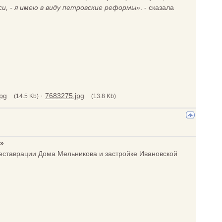
и, - я имею в виду петровские реформы»
. - сказала
pg
·
7683275.jpg
(14.5 Kb)
(13.8 Kb)
»
 реставрации Дома Мельникова и застройке Ивановской