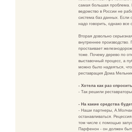
самая большая проблема. К
ведомство в России не раб
система баз данных. Если о
надо говорить, однако все 
Вторая довольно серьезная
внутреннее производство. 
простаивает железнодорожн
тоже. Почему дерево по от
выставочный процесс, а пу
можно было надеяться, что
реставрация Дома Мельник
- Хотела как раз спроси
- Так решили реставраторы.
- На какие средства буд
- Наши партнеры, А.Молчан
останавливаться. Рецессия 
том числе с помощью запус
Парфенон - он должен быть