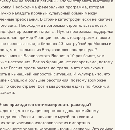
очему мы не возим в регионы? Чтобы отправить выставку в
траховку. Необходима федеральная программа, которая
 Нужно наладить прочный культурный обмен между
ленные требования. В стране катастрофически не хватает
чного зала. Необходима программа строительства новых
ляд, фактор развития страны. Нужна программа поддержки
казателен пример Франции, где есть госпрограмма такого
 не очень высокая, и билет за 40 тыс. рублей до Москвы и
ость, что школьник из Владивостока попадет туда?
кольника из Владивостока Япония в 10 раз ближе, чем
ские настроения. Вот во Франции нет сепаратизма, потому
 нас Россия простирается до Урала, а что происходит
ить в нынешней непростой ситуации. И культура - то, что
нципе - слишком большие расстояния, поэтому возможен
о по своей стране. Вот и мы должны ездить по России, а
тавками.
 Сейчас приходится оптимизировать расходы?
надеется, что ситуация вернется к допандемийному
водится в России - начиная с музейного света и
 их тоже частично изготавливают из импортных
ьку негде хранить картинки - нужны серверы. Это сейчас