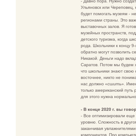
- Давно пора. Нужно созда
Ульяновск или Череповец, 
будет помогать музеям - 
регионами страны. Это важ
выставочных залов. Я гото
музейных пространств, под
детского туризма, когда ш
рода. Школьники к концу 9-
обратно могут позволить с
Никакой. Деньги надо вкла
Саратов. Потом мы будем х
что школьники знают свою с
восточнее, никто не понима
нас должно «
сшить
». Име
только американский путь 
для этого нужна нормально
- В конце 2020 г. вы го
- Все оптимизировали еще 
уровню. Сложность в друго
заканчивая увлажнителями.
компонентов. Про компьюте