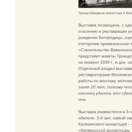
Троице-Макарьев монастырь в Каля
Выставка посвящена, с одн
спасению и реставрации ун
рождении Богородицы, сцен
ктиторские прижизненные 
«Строительство Вавилонск
представит макеты Троицко
на момент 1939 г., и док.
Отдельный раздел выставки
реставраторами Московской
работы по монтажу экспози
занял 20 лет, потому что
наконец удалось это сдел
она.
Выставка разместится в 3-
обители. 3-й зал, самый с
Калязинского монастыря -
«Калязинский монастырь, 