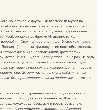
кого монастыря, с другой - деятельности Музея по
 в себя ветхозаветные сюжеты, апокрифический цикл о
 святых князей. В частности, публике будут показаны
описей, орнаменты, фрески «Изгнание из Рая»,
вороной», «Спас на престоле» и др. Экспозиция также
 И.Леонидов), чертежи, фиксирующие постройки монастыря
еди которых дневник с наблюдениями, фотографии.
ой методике В.П. Бурого и осуществленной в разные годы
рассказала директор музея Е.Лихачева, сейчас идут
лучае калязинских фресок, по-хорошему, этот процесс
иняты еще 20 лет назад, и я очень рада, что нам
лению, был приостановлен из-за пандемии»
, - отметила
 зал расскажет о сохранении памяти об уничтоженной
ению этих фресок уже в современности
.
Фрески
 периода между средневековым и новым временем:
иче - это были памятники, которые предвещали,