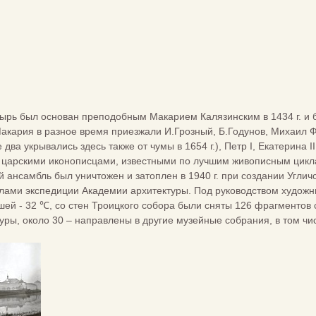
ырь был основан преподобным Макарием Калязинским в 1434 г. и б
акария в разное время приезжали И.Грозный, Б.Годунов, Михаил Ф
два укрывались здесь также от чумы в 1654 г.), Петр I, Екатерина 
ы царскими иконописцами, известными по лучшим живописным цикла
 ансамбль был уничтожен и затоплен в 1940 г. при создании Угли
ами экспедиции Академии архитектуры. Под руководством художни
шей - 32 ℃, со стен Троицкого собора были сняты 126 фрагментов 
уры, около 30 – направлены в другие музейные собрания, в том ч