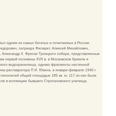
ыл одним из самых богатых и почитаемых в России.
едорович, патриарх Филарет, Алексей Михайлович,
II, Александр II. Фрески Троицкого собора, представленные
м первой половины XVII в. в Московском Кремле и
чского водохранилища, однако фрагменты настенной
ка-реставратора П.И. Юкина, в январе-феврале 1940 г.
стенописей общей площадью 185 кв. м, 117 из них были
исле в коллекцию бывшего Строгановского училища.