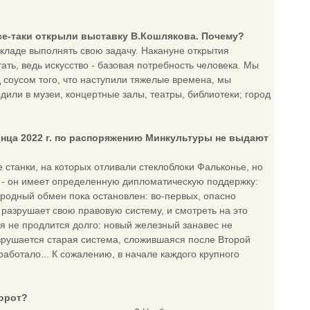
все-таки открыли выставку В.Кошлякова. Почему?
кладе выполнять свою задачу. Накануне открытия
ать, ведь искусство - базовая потребность человека. Мы
д соусом того, что наступили тяжелые времена, мы
или в музеи, концертные залы, театры, библиотеки; город
онца 2022 г. по распоряжению Минкультуры не выдают
 станки, на которых отливали стеклоблоки Фальконье, но
е - он имеет определенную дипломатическую поддержку:
ародный обмен пока остановлен: во-первых, опасно
а разрушает свою правовую систему, и смотреть на это
ия не продлится долго: новый железный занавес не
азрушается старая система, сложившаяся после Второй
работало... К сожалению, в начале каждого крупного
борот?