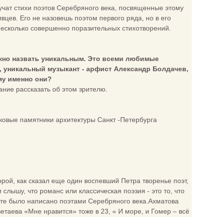
вучат стихи поэтов Серебряного века, посвященные этому
ивцев. Его не назовешь поэтом первого ряда, но в его
несколько совершенно поразительных стихотворений.
можно назвать уникальным. Это всеми любимые
а, уникальный музыкант - арфист Александр Болдачев,
му именно они?
ание рассказать об этом зрителю.
ковые памятники архитектуры Санкт -Петербурга
орой, как сказал еще один воспевший Петра творенье поэт,
и слышу, что романс или классическая поэзия - это то, что
асте было написано поэтами Серебряного века.Ахматова
етаева «Мне нравится» тоже в 23, « И море, и Гомер – всё