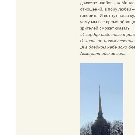
движется любовью» Мандель
отношений, в пору любви –
говорить. И вот тут наша к
чему мы все время обращае
зрителей сможет сказать
:
И сердце радостью треп
И жизнь по-новому светла
,
А в бледном небе ясно б
Адмиралтейская игла.