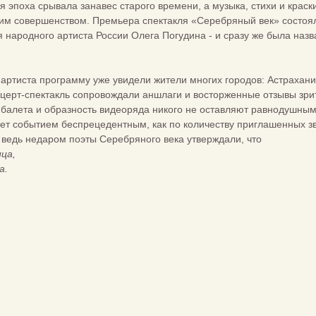
ая эпоха срывала занавес старого времени, а музыка, стихи и крас
воим совершенством. Премьера спектакля «Серебряный век» состоя
ия народного артиста России Олега Погудина - и сразу же была наз
артиста программу уже увидели жители многих городов: Астрахан
нцерт-спектакль сопровождали аншлаги и восторженные отзывы зрит
 балета и образность видеоряда никого не оставляют равнодушным
ет событием беспрецедентным, как по количеству приглашенных зв
ведь недаром поэты Серебряного века утверждали, что
ца,
а.