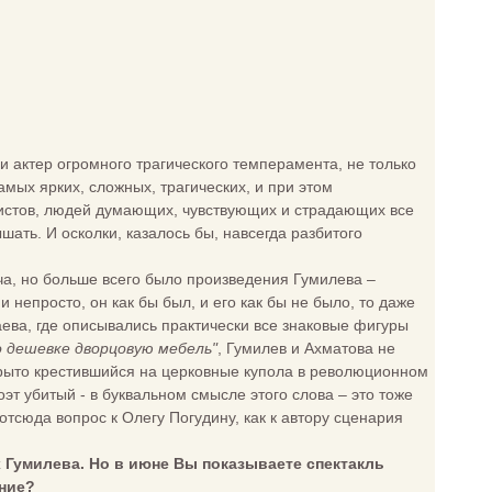
и актер огромного трагического темперамента, не только
мых ярких, сложных, трагических, и при этом
ртистов, людей думающих, чувствующих и страдающих все
ать. И осколки, казалось бы, навсегда разбитого
ча, но больше всего было произведения Гумилева –
непросто, он как бы был, и его как бы не было, то даже
ева, где описывались практически все знаковые фигуры
о дешевке дворцовую мебель"
, Гумилев и Ахматова не
ткрыто крестившийся на церковные купола в революционном
оэт убитый - в буквальном смысле этого слова – это тоже
 отсюда вопрос к Олегу Погудину, как к автору сценария
 Гумилева. Но в июне Вы показываете спектакль
ение?