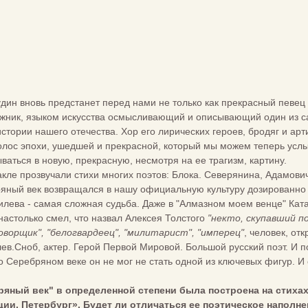
удин вновь предстанет перед нами не только как прекрасный певец 
дожник, языком искусства осмысливающий и описывающий один из са
стории нашего отечества. Хор его лирических героев, бродяг и а
олос эпохи, ушедшей и прекрасной, который мы можем теперь услыш
ваться в новую, прекрасную, несмотря на ее трагизм, картину.
акле прозвучали стихи многих поэтов: Блока. Северянина, Адамови
яный век возвращался в нашу официальную культуру дозированно и 
илева - самая сложная судьба. Даже в "Алмазном моем венце" Ката
 настолько смел, что назвал Алексея Толстого
"некто, скупавший п
оворщик", "белогвардеец", "милитарист", "имперец"
, человек, о
лев.Сноб, актер. Герой Первой Мировой. Большой русский поэт. И п
 о Серебряном веке он не мог не стать одной из ключевых фигур. И
ряный век" в определенной степени была построена на стихах
ии. Петербург». Будет ли отличаться ее поэтическое наполн