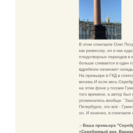
В этом спектакле Олег Пог
как режиссер, но и как ху
плодотворных периодов в и
больше сливается в один г
вдребезги начинают склады
На премьере в ГКД в спект
восемь.И если весь Серебр
на этом фоне у поэзии Гум
того времени, а автор был
упоминались вообще.
"Заг
Петербурге, это всё - Гуми
он. И конечно, в спектакле
:
- Ваша премьера "Сереб
«Серебряный век. Вариац