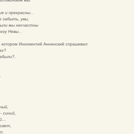
рипоминаем мы.
е и прекрасны...
е забыть, увы,
были мы несчастны
егу Невы...
о котором Иннокентий Анненский спрашивал:
аз?
абыли?..
,
ный,
- синий,
ей…
 свет,
т.