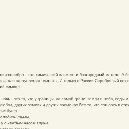
ания серебро – это химический элемент и благородный металл. А бе
ка для наступления темноты. И только в России Серебряный век с
ий символ.
ночь - это то, что у границы, на самой грани: земли и неба, воды и
любви, других землях и других временах.Все то, что сошлось в сти
ные души
холодной тьмы,
 и с каждым часом глуше