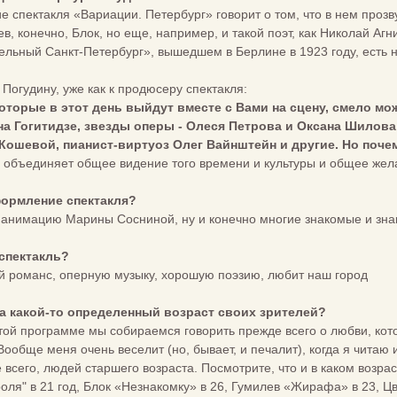
ие спектакля «Вариации. Петербург» говорит о том, что в нем проз
ев, конечно, Блок, но еще, например, и такой поэт, как Николай Агн
ельный Санкт-Петербург», вышедшем в Берлине в 1923 году, есть 
Погудину, уже как к продюсеру спектакля:
которые в этот день выйдут вместе с Вами на сцену, смело 
на Гогитидзе, звезды оперы - Олеся Петрова и Оксана Шилов
Кошевой, пианист-виртуоз Олег Вайнштейн и другие. Но поче
с объединяет общее видение того времени и культуры и общее жел
формление спектакля?
ю анимацию Марины Сосниной, ну и конечно многие знакомые и зна
 спектакль?
кий романс, оперную музыку, хорошую поэзию, любит наш город
на какой-то определенный возраст своих зрителей?
 этой программе мы собираемся говорить прежде всего о любви, кот
 Вообще меня очень веселит (но, бывает, и печалит), когда я читаю 
 всего, людей старшего возраста. Посмотрите, что и в каком возр
оля" в 21 год, Блок «Незнакомку» в 26, Гумилев «Жирафа» в 23, Цв