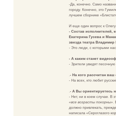
-Да, конечно. Само назван
городу. Конечно, это Гумил
лучшем сборнике «Блистат
И еще один вопрос к Олегу 
- Состав исполнителей, 
Екатерина Гусева и Мана
звезда театра Владимир 
- Это люди, с которыми на
- А каким станет видеоо
- Зрители увидят песочну
.
- На кого рассчитан ваш
- На всех, кто любит русс
.
- А Вы ориентируетесь 
- Нет, ни в коем случае. В
«все возрасты покорны»
.
должно привлекать, прежде
написала «Сероглазого кор