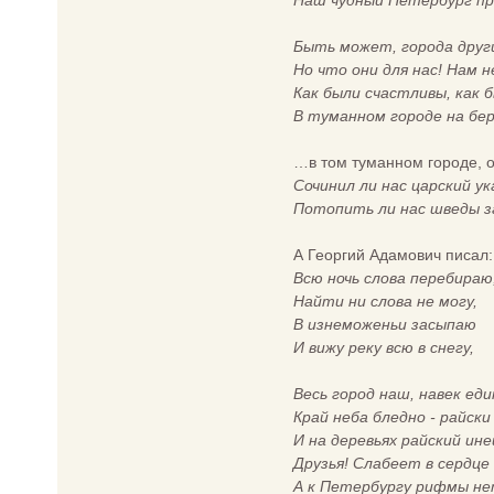
Наш чудный Петербург п
Быть может, города други
Но что они для нас! Нам н
Как были счастливы, как 
В туманном городе на бер
…в том туманном городе, 
Сочинил ли нас царский ук
Потопить ли нас шведы з
А Георгий Адамович писал:
Всю ночь слова перебираю
Найти ни слова не могу,
В изнеможеньи засыпаю
И вижу реку всю в снегу,
Весь город наш, навек еди
Край неба бледно - райски 
И на деревьях райский ин
Друзья! Слабеет в сердце
А к Петербургу рифмы не