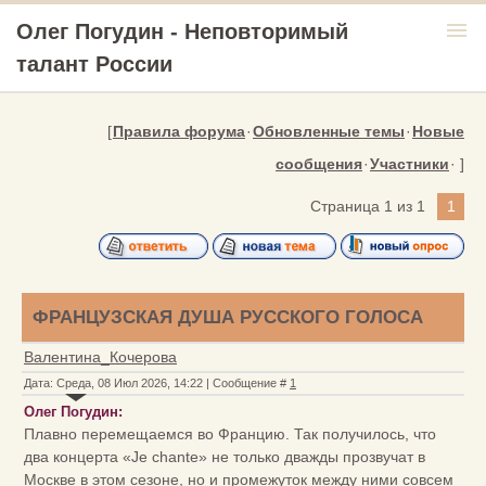
menu
Олег Погудин - Неповторимый
талант России
[
Правила форума
·
Обновленные темы
·
Новые
сообщения
·
Участники
· ]
Страница
1
из
1
1
ФРАНЦУЗСКАЯ ДУША РУССКОГО ГОЛОСА
Валентина_Кочерова
Дата: Среда, 08 Июл 2026, 14:22 | Сообщение #
1
Олег Погудин:
Плавно перемещаемся во Францию. Так получилось, что
два концерта «Je chante» не только дважды прозвучат в
Москве в этом сезоне, но и промежуток между ними совсем