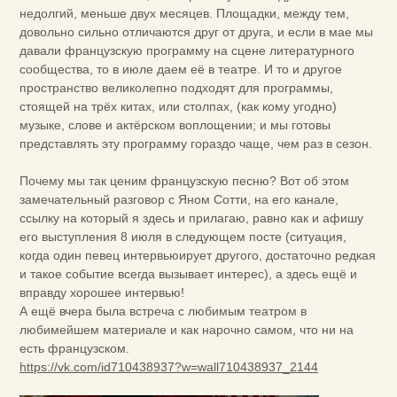
недолгий, меньше двух месяцев. Площадки, между тем,
довольно сильно отличаются друг от друга, и если в мае мы
давали французскую программу на сцене литературного
сообщества, то в июле даем её в театре. И то и другое
пространство великолепно подходят для программы,
стоящей на трёх китах, или столпах, (как кому угодно)
музыке, слове и актёрском воплощении; и мы готовы
представлять эту программу гораздо чаще, чем раз в сезон.
Почему мы так ценим французскую песню? Вот об этом
замечательный разговор с Яном Сотти, на его канале,
ссылку на который я здесь и прилагаю, равно как и афишу
его выступления 8 июля в следующем посте (ситуация,
когда один певец интервьюирует другого, достаточно редкая
и такое событие всегда вызывает интерес), а здесь ещё и
вправду хорошее интервью!
А ещё вчера была встреча с любимым театром в
любимейшем материале и как нарочно самом, что ни на
есть французском.
https://vk.com/id710438937?w=wall710438937_2144