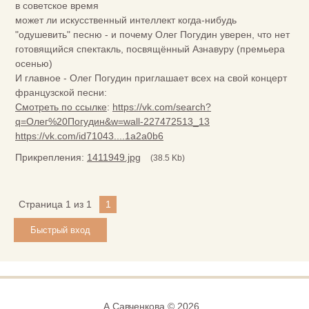
в советское время
может ли искусственный интеллект когда-нибудь
"одушевить" песню - и почему Олег Погудин уверен, что нет
готовящийся спектакль, посвящённый Азнавуру (премьера
осенью)
И главное - Олег Погудин приглашает всех на свой концерт
французской песни:
Смотреть по ссылке
:
https://vk.com/search?
q=Олег%20Погудин&w=wall-227472513_13
https://vk.com/id71043....1a2a0b6
Прикрепления:
1411949.jpg
(38.5 Kb)
Страница
1
из
1
1
А.Савченкова © 2026