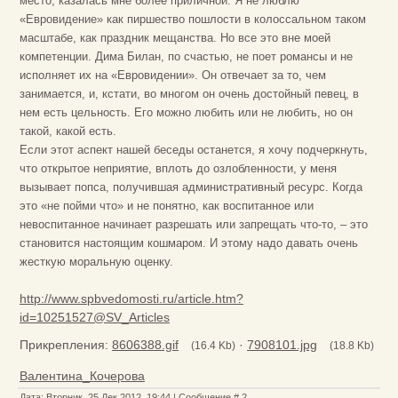
место, казалась мне более приличной. Я не люблю
«Евровидение» как пиршество пошлости в колоссальном таком
масштабе, как праздник мещанства. Но все это вне моей
компетенции. Дима Билан, по счастью, не поет романсы и не
исполняет их на «Евровидении». Он отвечает за то, чем
занимается, и, кстати, во многом он очень достойный певец, в
нем есть цельность. Его можно любить или не любить, но он
такой, какой есть.
Если этот аспект нашей беседы останется, я хочу подчеркнуть,
что открытое неприятие, вплоть до озлобленности, у меня
вызывает попса, получившая административный ресурс. Когда
это «не пойми что» и не понятно, как воспитанное или
невоспитанное начинает разрешать или запрещать что-то, – это
становится настоящим кошмаром. И этому надо давать очень
жесткую моральную оценку.
http://www.spbvedomosti.ru/article.htm?
id=10251527@SV_Articles
Прикрепления:
8606388.gif
·
7908101.jpg
(16.4 Kb)
(18.8 Kb)
Валентина_Кочерова
Дата: Вторник, 25 Дек 2012, 19:44 | Сообщение #
2