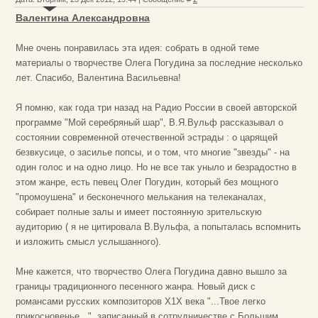
Валентина Александровна
Мне очень понравилась эта идея: собрать в одной теме
материалы о творчестве Олега Погудина за последние несколько
лет. Спасибо, Валентина Васильевна!
Я помню, как года три назад на Радио России в своей авторской
программе "Мой серебряный шар", В.Я.Вульф рассказывал о
состоянии современной отечественной эстрады : о царящей
безвкусице, о засилье попсы, и о том, что многие "звезды" - на
один голос и на одно лицо. Но не все так уныло и безрадостно в
этом жанре, есть певец Олег Погудин, который без мощного
"промоушена" и бесконечного мелькания на телеканалах,
собирает полные залы и имеет постоянную зрительскую
аудиторию ( я не цитировала В.Вульфа, а попыталась вспомнить
и изложить смысл услышанного).
Мне кажется, что творчество Олега Погудина давно вышло за
границы традиционного песенного жанра. Новый диск с
романсами русских композиторов Х1Х века "...Твое легко
прикосновенье...", записанный в сотрудничестве с Большим