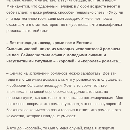
человек ничего и не делает, а звучит сердце, вот так и надо».
Мне кажется, что одаренный человек в любом возрасте несет в
себе талант, и даже ребенок способен гениально спеть: «Умру ли
я, и над могилою гори, сияй моя звезда». У меня нет права
сказать, что я стал мастером, но я чувствовал, что психофизика
романса – это мой язык.
– Лет пятнадцать назад, кроме вас и Евгении
Смольяниновой, никто из молодых исполнителей романсы
не пел. Сейчас же тьма афиш с молодыми лицами и
несусветными титулами – «королей» и «королев» романса...
– Сейчас на исполнении романсов можно заработать. Все эти
годы мы с Евгенией доказывали, что у романса есть слушатель,
и собирали большие площадки. Хотя в то время тот, кто
«принимал» на своей сцене романсы, делал это лишь по
велению души, так как жанр этот считался некоммерческим. Мне
постоянно говорили, что романс устарел, что он непопулярен. И
бесконечное количество раз я говорил в ответ, что романс – это
искусство, которое никогда не умирает.
А что до «королей», то был у меня случай, когда я испортил