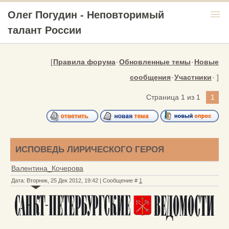
menu
Олег Погудин - Неповторимый
талант России
[
Правила форума
·
Обновленные темы
·
Новые
сообщения
·
Участники
· ]
Страница
1
из
1
1
ИСПОВЕДЬ ЛИРИЧЕСКОГО ГЕРОЯ
Валентина_Кочерова
Дата: Вторник, 25 Дек 2012, 19:42 | Сообщение #
1