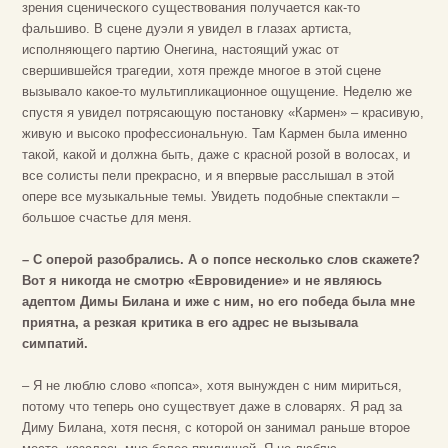
зрения сценического существования получается как-то
фальшиво. В сцене дуэли я увидел в глазах артиста,
исполняющего партию Онегина, настоящий ужас от
свершившейся трагедии, хотя прежде многое в этой сцене
вызывало какое-то мультипликационное ощущение. Неделю же
спустя я увидел потрясающую постановку «Кармен» – красивую,
живую и высоко профессиональную. Там Кармен была именно
такой, какой и должна быть, даже с красной розой в волосах, и
все солисты пели прекрасно, и я впервые расслышал в этой
опере все музыкальные темы. Увидеть подобные спектакли –
большое счастье для меня.
– С оперой разобрались. А о попсе несколько слов скажете?
Вот я никогда не смотрю «Евровидение» и не являюсь
адептом Димы Билана и иже с ним, но его победа была мне
приятна, а резкая критика в его адрес не вызывала
симпатий.
– Я не люблю слово «попса», хотя вынужден с ним мириться,
потому что теперь оно существует даже в словарях. Я рад за
Диму Билана, хотя песня, с которой он занимал раньше второе