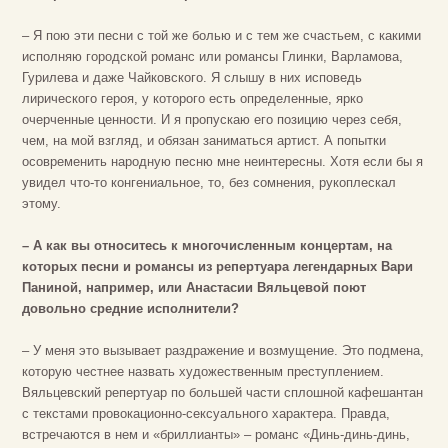
– Я пою эти песни с той же болью и с тем же счастьем, с какими
исполняю городской романс или романсы Глинки, Варламова,
Гурилева и даже Чайковского. Я слышу в них исповедь
лирического героя, у которого есть определенные, ярко
очерченные ценности. И я пропускаю его позицию через себя,
чем, на мой взгляд, и обязан заниматься артист. А попытки
осовременить народную песню мне неинтересны. Хотя если бы я
увидел что-то конгениальное, то, без сомнения, рукоплескал
этому.
– А как вы относитесь к многочисленным концертам, на
которых песни и романсы из репертуара легендарных Вари
Паниной, например, или Анастасии Вяльцевой поют
довольно средние исполнители?
– У меня это вызывает раздражение и возмущение. Это подмена,
которую честнее назвать художественным преступлением.
Вяльцевский репертуар по большей части сплошной кафешантан
с текстами провокационно-сексуального характера. Правда,
встречаются в нем и «бриллианты» – романс «Динь-динь-динь,