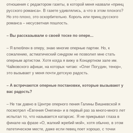
отношения с редактором газеты, в которой меня назвали «принц
русского романса». В газете удивлялись, а что в этом плохого?
Но это плохо, это оскорбительно. Король или принц русского
романса – несусветная пошлость.
– Вы рассказывали о своей тоске по опере...
– Я влюблен в оперу, знаю многие оперные партии. Но, к
сожалению, астматический синдром не позволил мне стать
оперным артистом. Хотя когда я вижу в Концертном зале им.
Чайковского афиши, на которых читаю: «Олег Погудин, тенор»,
это вызывает у меня почти детскую радость.
– А встречаются оперные постановки, которые вызывают у
вас радость?
– Не так давно в Центре оперного пения Галины Вишневской я
посмотрел «Евгения Онегина» и в первый раз за много-много лет
испытал то, что называется катарсис. Я не прикрывал глаза в
финале на фразе «О, жалкий жребий мой», хотя обычно, в этом
патетическом месте, даже если певец поет хорошо, с точки