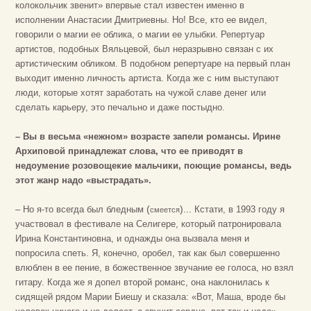
колокольчик звенит» впервые стал известен именно в
исполнении Анастасии Дмитриевны. Но! Все, кто ее видел,
говорили о магии ее облика, о магии ее улыбки. Репертуар
артистов, подобных Вяльцевой, был неразрывно связан с их
артистическим обликом. В подобном репертуаре на первый план
выходит именно личность артиста. Когда же с ним выступают
люди, которые хотят заработать на чужой славе денег или
сделать карьеру, это печально и даже постыдно.
– Вы в весьма «нежном» возрасте запели романсы. Ирине
Архиповой принадлежат слова, что ее приводят в
недоумение розовощекие мальчики, поющие романсы, ведь
этот жанр надо «выстрадать».
(
)...
– Но я-то всегда был бледным
Кстати, в 1993 году я
смеется
участвовал в фестивале на Селигере, который патронировала
Ирина Константиновна, и однажды она вызвала меня и
попросила спеть. Я, конечно, оробел, так как был совершенно
влюблен в ее пение, в божественное звучание ее голоса, но взял
гитару. Когда же я допел второй романс, она наклонилась к
сидящей рядом Марии Биешу и сказала: «Вот, Маша, вроде бы