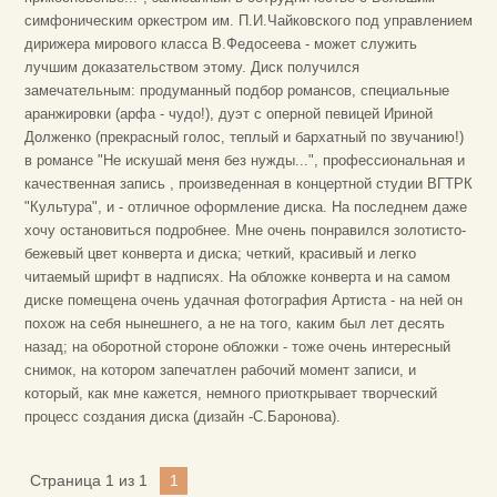
симфоническим оркестром им. П.И.Чайковского под управлением
дирижера мирового класса В.Федосеева - может служить
лучшим доказательством этому. Диск получился
замечательным: продуманный подбор романсов, специальные
аранжировки (арфа - чудо!), дуэт с оперной певицей Ириной
Долженко (прекрасный голос, теплый и бархатный по звучанию!)
в романсе "Не искушай меня без нужды...", профессиональная и
качественная запись , произведенная в концертной студии ВГТРК
"Культура", и - отличное оформление диска. На последнем даже
хочу остановиться подробнее. Мне очень понравился золотисто-
бежевый цвет конверта и диска; четкий, красивый и легко
читаемый шрифт в надписях. На обложке конверта и на самом
диске помещена очень удачная фотография Артиста - на ней он
похож на себя нынешнего, а не на того, каким был лет десять
назад; на оборотной стороне обложки - тоже очень интересный
снимок, на котором запечатлен рабочий момент записи, и
который, как мне кажется, немного приоткрывает творческий
процесс создания диска (дизайн -С.Баронова).
Страница
1
из
1
1