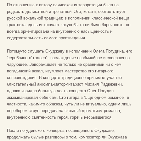
По отношению к автору всяческая интерпретация была на
редкость деликатной и трепетной. Это, кстати, соответствует
русской вокальной традиции: в исполнении классической вещи
трактовка здесь исключает какую бы то ни было барочность, но
всегда ориентирована на внутреннюю насыщенность и
содержательность самого произведения.
Потому-то слушать Окуджаву в исполнении Олега Погудина, его
'серебряного' голоса' - наслаждение необычайное и совершенно
чарующее. Завораживает не только не сравнимый ни с кем
погудинский вокал, изумляет мастерство его гитарного
сопровождения. В концерте традиционно принимал участие
блистательный аккомпаниатор-гитарист Михаил Радюкевич,
однако изрядно большую часть концерта Олег Погудин
аккомпанировал себе сам. Его гитара в 'Еще одном романсе', в
частности, каким-то образом, чуть ли не визуально, одним лишь
перебором струн передавала скрытый драматизм романса,
внутреннюю смятенность героя, горечь несбывшегося.
После погудинского концерта, посвященного Окуджаве,
продолжать былые разговоры о том, композитор ли Окуджава