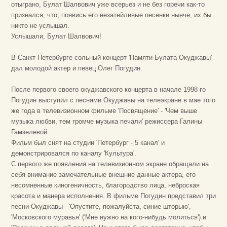
отыграно, Булат Шалвович уже всерьез и не без горечи как-то
признался, что, появись его незатейливые песенки нынче, их бы
никто не услышал.
Услышали, Булат Шалвович!
В Санкт-Петербурге сольный концерт 'Памяти Булата Окуджавы'
дал молодой актер и певец Олег Погудин.
После первого своего окуджавского концерта в начале 1998-го
Погудин выступил с песнями Окуджавы на телеэкране в мае того
же года в телевизионном фильме 'Посвящение' - 'Чем выше
музыка любви, тем громче музыка печали' режиссера Галины
Гамзелевой.
Фильм был снят на студии 'Петербург - 5 канал' и
демонстрировался по каналу 'Культура'.
С первого же появления на телевизионном экране обращали на
себя внимание замечательные внешние данные актера, его
несомненные киногеничность, благородство лица, неброская
красота и манера исполнения. В фильме Погудин представил три
песни Окуджавы - 'Опустите, пожалуйста, синие шторыю',
'Московского муравья' ('Мне нужно на кого-нибудь молиться') и