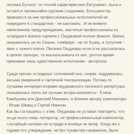
песенка Булата', по точной характеристике Евтушенко, была и
остается чрезвычайно хрупким созданием. Большинству
бравшихся за нее профессиональных исполнителей не
повредило б стандартное - 'не кантовать'. И не внемля
написанному предупреждению, маститые профессионалы из
эстрадного вокала терпели с Окуджавой полное фиаско. Шапка
оказывалась не по Сеньке, сомбреро - не по Хуану, а тулупчик -
явно с чужого плеча. Песенка Окуджавы если и не рассыпалась
в цепких пальцах, то выскальзывала из них, долгое время
признавая лишь единственное исполнение - авторское.
Среди прочих эстрадных толкований она, скорее, поддавалась
весьма умеренной и тактичной театрализации. Потому-то
лучшими интерпретаторами окуджавского песенного репертуара
оказывались опять же лучшие актеры-вокалисты - Елена
Камбурова или Дмитрий Межевич, и близкие автору композиторы
- Исаак Шварц и Сергей Никитин.
Как бы соглашаясь с этим, Окуджава не уставал повторять, что
он-де всего лишь литератор, не профессиональный композитор,
случайный человек на эстраде и вообще не актер. Когда же с
годами это утверждение, не без лукавства говоренное, было