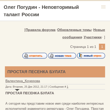
menu
Олег Погудин - Неповторимый
талант России
[
Правила форума
·
Обновленные темы
·
Новые
сообщения
·
Участники
· ]
Страница
1
из
1
1
ПРОСТАЯ ПЕСЕНКА БУЛАТА
Валентина_Кочерова
Дата: Вторник, 25 Дек 2012, 21:17 | Сообщение #
1
ПРОСТАЯ ПЕСЕНКА БУЛАТА
А сегодня мы представим новое имя среди наиболее интересных
исполнителей знаменитого репертуара - Олег Погудина. 'Простая