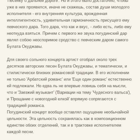
'Песенку о дальней дороге'. Но и этого было достаточно, чтобы
уже в них проявился, иначе не скажешь, состав души молодого
исполнителя - его внутренняя культура, врожденная
интеллигентность, удивительная гармоничность присущего ему
певческого дара. Того дара, что как и вкус, - либо есть, либо ему
неоткуда взяться. Причем с первого же звука погудинский дар
являл собою неоспоримое сродство с певческим даром самого
Булата Окуджавы.
Для своего сольного концерта артист отобрал около трех
десятков авторских песен Булата Окуджавы, и тематически, и
стилистически близких романсовой традиции. В его исполнении
не только 'Арбатский романс' или 'Еще один романс' естественно
ей подлежали. Но едва ль не впервые ловишь себя на мысли,
что и 'Заезжий музыкант' ('Вариации на тему 'Чудесного вальса'),
и 'Прощание с новогодней елкой' впрямую сопрягаются с
традицией романса.
Погудинский концерт вообще оставлял ощущение необычайной
цельности. Эта цельность сохранялась как в композиционном
единстве обоих отделений, так и в трактовке исполнителем
каждой песни.