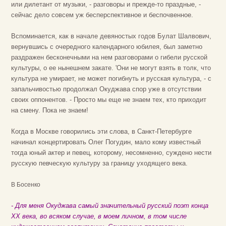
или дилетант от музыки, - разговоры и прежде-то праздные, -
сейчас дело совсем уж бесперспективное и беспочвенное.
Вспоминается, как в начале девяностых годов Булат Шалвович,
вернувшись с очередного календарного юбилея, был заметно
раздражен бесконечными на нем разговорами о гибели русской
культуры, о ее нынешнем закате. 'Они не могут взять в толк, что
культура не умирает, не может погибнуть и русская культура, - с
запальчивостью продолжал Окуджава спор уже в отсутствии
своих оппонентов. - Просто мы еще не знаем тех, кто приходит
на смену. Пока не знаем!
Когда в Москве говорились эти слова, в Санкт-Петербурге
начинал концертировать Олег Погудин, мало кому известный
тогда юный актер и певец, которому, несомненно, суждено нести
русскую певческую культуру за границу уходящего века.
В Босенко
- Для меня Окуджава самый значительный русский поэт конца
ХХ века, во всяком случае, в моем личном, в том числе