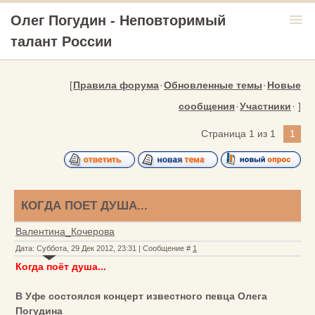
menu
Олег Погудин - Неповторимый
талант России
[
Правила форума
·
Обновленные темы
·
Новые
сообщения
·
Участники
· ]
Страница
1
из
1
1
КОГДА ПОЕТ ДУША...
Валентина_Кочерова
Дата: Суббота, 29 Дек 2012, 23:31 | Сообщение #
1
Когда поёт душа...
В Уфе состоялся концерт известного певца Олега
Погудина