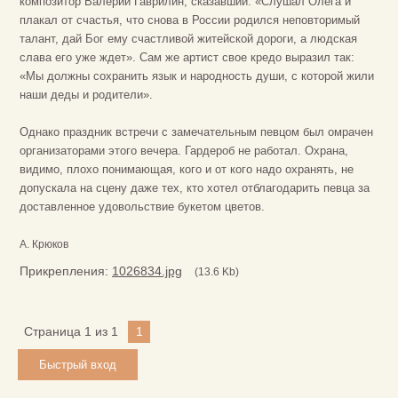
композитор Валерий Гаврилин, сказавший: «Слушал Олега и
плакал от счастья, что снова в России родился неповторимый
талант, дай Бог ему счастливой житейской дороги, а людская
слава его уже ждет». Сам же артист свое кредо выразил так:
«Мы должны сохранить язык и народность души, с которой жили
наши деды и родители».
Однако праздник встречи с замечательным певцом был омрачен
организаторами этого вечера. Гардероб не работал. Охрана,
видимо, плохо понимающая, кого и от кого надо охранять, не
допускала на сцену даже тех, кто хотел отблагодарить певца за
доставленное удовольствие букетом цветов.
А. Крюков
Прикрепления:
1026834.jpg
(13.6 Kb)
Страница
1
из
1
1