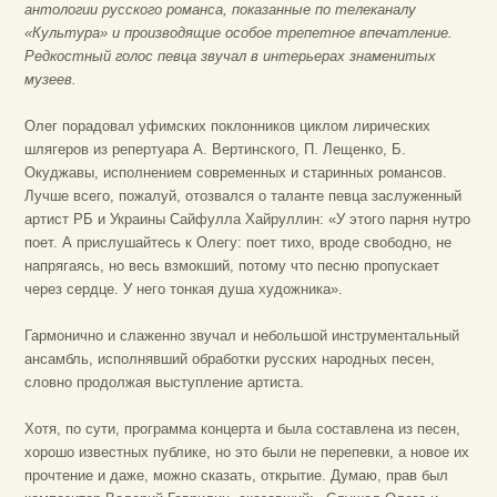
антологии русского романса, показанные по телеканалу
«Культура» и производящие особое трепетное впечатление.
Редкостный голос певца звучал в интерьерах знаменитых
музеев.
Олег порадовал уфимских поклонников циклом лирических
шлягеров из репертуара А. Вертинского, П. Лещенко, Б.
Окуджавы, исполнением современных и старинных романсов.
Лучше всего, пожалуй, отозвался о таланте певца заслуженный
артист РБ и Украины Сайфулла Хайруллин: «У этого парня нутро
поет. А прислушайтесь к Олегу: поет тихо, вроде свободно, не
напрягаясь, но весь взмокший, потому что песню пропускает
через сердце. У него тонкая душа художника».
Гармонично и слаженно звучал и небольшой инструментальный
ансамбль, исполнявший обработки русских народных песен,
словно продолжая выступление артиста.
Хотя, по сути, программа концерта и была составлена из песен,
хорошо известных публике, но это были не перепевки, а новое их
прочтение и даже, можно сказать, открытие. Думаю, прав был