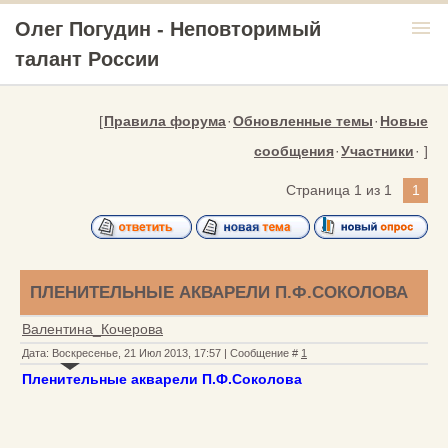
menu
Олег Погудин - Неповторимый
талант России
[
Правила форума
·
Обновленные темы
·
Новые
сообщения
·
Участники
· ]
Страница
1
из
1
1
ПЛЕНИТЕЛЬНЫЕ АКВАРЕЛИ П.Ф.СОКОЛОВА
Валентина_Кочерова
Дата: Воскресенье, 21 Июл 2013, 17:57 | Сообщение #
1
Пленительные акварели П.Ф.Соколова