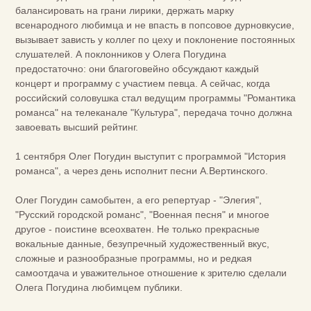
балансировать на грани лирики, держать марку
всенародного любимца и не впасть в попсовое дурновкусие,
вызывает зависть у коллег по цеху и поклонение постоянных
слушателей. А поклонников у Олега Погудина
предостаточно: они благоговейно обсуждают каждый
концерт и программу с участием певца. А сейчас, когда
российский соловушка стал ведущим программы "Романтика
романса" на телеканале "Культура", передача точно должна
завоевать высший рейтинг.
1 сентября Олег Погудин выступит с программой "История
романса", а через день исполнит песни А.Вертинского.
Олег Погудин самобытен, а его репертуар - "Элегия",
"Русский городской романс", "Военная песня" и многое
другое - поистине всеохватен. Не только прекрасные
вокальные данные, безупречный художественный вкус,
сложные и разнообразные программы, но и редкая
самоотдача и уважительное отношение к зрителю сделали
Олега Погудина любимцем публики.