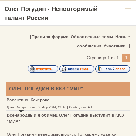
menu
Олег Погудин - Неповторимый
талант России
[
Правила форума
·
Обновленные темы
·
Новые
сообщения
·
Участники
· ]
Страница
1
из
1
1
ОЛЕГ ПОГУДИН В ККЗ "МИР"
Валентина_Кочерова
Дата: Воскресенье, 06 Апр 2014, 21:46 | Сообщение #
1
Всенародный любимец Олег Погудин выступит в ККЗ
"МИР"
Олег Погудин - певец эквилибрист. То, как ему удается