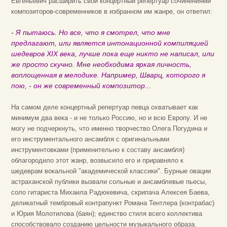
Евгеньевич расширить свой концертный репертуар сочинениями
композиторов-современников в избранном им жанре, он ответил:
- Я пытаюсь. Но все, что я смотрел, что мне
предлагают, или является интонационной компиляцией
шедевров XIX века, лучше пока еще никто не написал, или
же просто скучно. Мне необходима яркая личность,
воплощенная в мелодике. Например, Шварц, которого я
пою, - он же современный композитор...
На самом деле концертный репертуар певца охватывает как
минимум два века - и не только Россию, но и всю Европу. И не
могу не подчеркнуть, что именно творчество Олега Погудина и
его инструментального ансамбля с оригинальными
инструментовками (применительно к составу ансамбля)
облагородило этот жанр, возвысило его и приравняло к
шедеврам вокальной "академической классики". Бурные овации
астраханской публики вызвали сольные и ансамблевые пьесы,
соло гитариста Михаила Радюкевича, скрипача Алексея Баева,
деликатный тембровый контрапункт Романа Тентлера (контрабас)
и Юрия Молотилова (баян); единство стиля всего коллектива
способствовало созданию цельности музыкального образа.