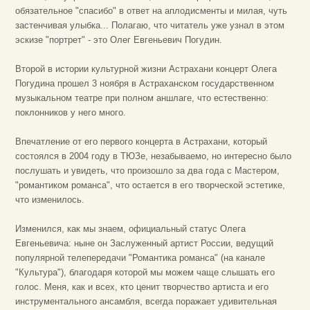
обязательное "спасибо" в ответ на аплодисменты и милая, чуть
застенчивая улыбка... Полагаю, что читатель уже узнал в этом
эскизе "портрет" - это Олег Евгеньевич Погудин.
Второй в истории культурной жизни Астрахани концерт Олега
Погудина прошел 3 ноября в Астраханском государственном
музыкальном театре при полном аншлаге, что естественно:
поклонников у него много.
Впечатление от его первого концерта в Астрахани, который
состоялся в 2004 году в ТЮЗе, незабываемо, но интересно было
послушать и увидеть, что произошло за два года с Мастером,
"романтиком романса", что остается в его творческой эстетике,
что изменилось.
Изменился, как мы знаем, официальный статус Олега
Евгеньевича: ныне он Заслуженный артист России, ведущий
популярной телепередачи "Романтика романса" (на канале
"Культура"), благодаря которой мы можем чаще слышать его
голос. Меня, как и всех, кто ценит творчество артиста и его
инструментального ансамбля, всегда поражает удивительная