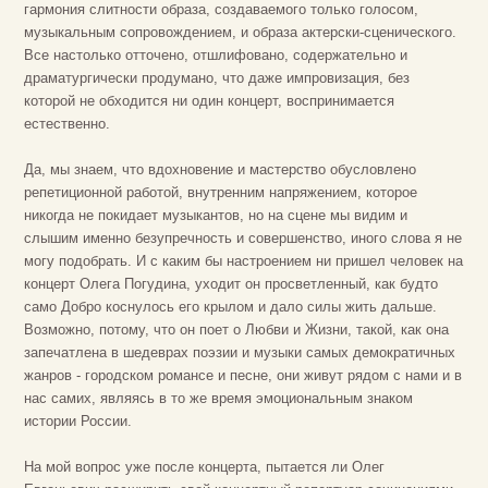
гармония слитности образа, создаваемого только голосом,
музыкальным сопровождением, и образа актерски-сценического.
Все настолько отточено, отшлифовано, содержательно и
драматургически продумано, что даже импровизация, без
которой не обходится ни один концерт, воспринимается
естественно.
Да, мы знаем, что вдохновение и мастерство обусловлено
репетиционной работой, внутренним напряжением, которое
никогда не покидает музыкантов, но на сцене мы видим и
слышим именно безупречность и совершенство, иного слова я не
могу подобрать. И с каким бы настроением ни пришел человек на
концерт Олега Погудина, уходит он просветленный, как будто
само Добро коснулось его крылом и дало силы жить дальше.
Возможно, потому, что он поет о Любви и Жизни, такой, как она
запечатлена в шедеврах поэзии и музыки самых демократичных
жанров - городском романсе и песне, они живут рядом с нами и в
нас самих, являясь в то же время эмоциональным знаком
истории России.
На мой вопрос уже после концерта, пытается ли Олег