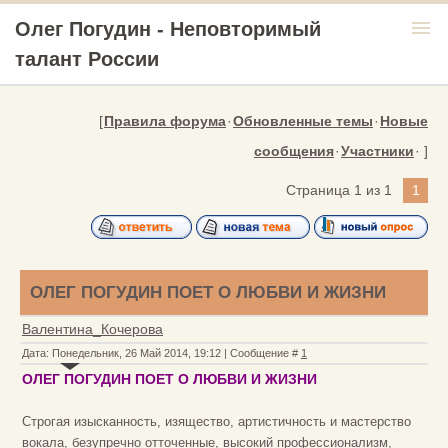
menu
Олег Погудин - Неповторимый
талант России
[
Правила форума
·
Обновленные темы
·
Новые
сообщения
·
Участники
· ]
Страница
1
из
1
1
ОЛЕГ ПОГУДИН ПОЕТ О ЛЮБВИ И ЖИЗНИ
Валентина_Кочерова
Дата: Понедельник, 26 Май 2014, 19:12 | Сообщение #
1
ОЛЕГ ПОГУДИН ПОЕТ О ЛЮБВИ И ЖИЗНИ
Строгая изысканность, изящество, артистичность и мастерство
вокала, безупречно отточенные, высокий профессионализм,