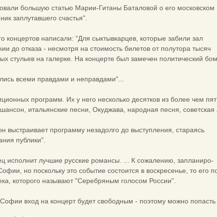
ковали большую статью Марии-Гитаны Баталовой о его московском
ник заплутавшего счастья".
го концертов написали: "Для сыктывкарцев, которые забили зал
и до отказа - несмотря на стоимость билетов от полутора тысяч
ных стульев на галерке. На концерте был замечен политический бом
лись всеми правдами и неправдами"...
иционных программ. Их у него несколько десятков из более чем пя
шансон, итальянские песни, Окуджава, народная песня, советска
 он выстраивает программу незадолго до выступления, стараясь
ания публики".
ец исполнит лучшие русские романсы. ... К сожалению, запланиро-
Софии, но поскольку это событие состоится в воскресенье, то его 
ека, которого называют "Серебряным голосом России".
 Софии вход на концерт будет свободным - поэтому можно попасть