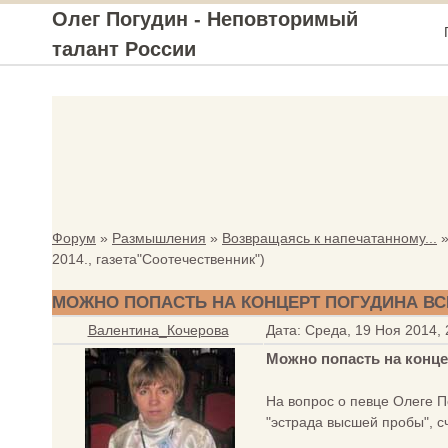
Олег Погудин - Неповторимый
талант России
Форум
»
Размышления
»
Возвращаясь к напечатанному...
2014., газета"Соотечественник")
МОЖНО ПОПАСТЬ НА КОНЦЕРТ ПОГУДИНА В
Валентина_Кочерова
Дата: Среда, 19 Ноя 2014,
Можно попасть на конц
На вопрос о певце Олеге П
"эстрада высшей пробы", с