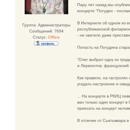
Пару лет назад мы опубли
концерте "Погудин - послан
В Интернете об одном из е
Группа: Администраторы
республиканской филармони
Сообщений:
7694
- не хватило даже пристав
Статус:
Offline
Попасть на Погудина стара
"Олег выбрал одну из трад
и Лермонтов, французский 
Как правило, на гастролях
угадать настроение и ожид
... На концерте в РКИЦ пев
ван только один концерт в 
приехать на концерт челов
В отличие от Сыктывкара в