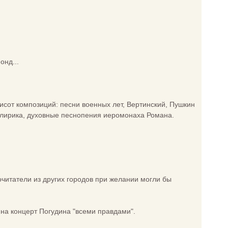
онд...
тисот композиций: песни военных лет, Вертинский, Пушкин
я лирика, духовные песнопения иеромонаха Романа.
почитатели из других городов при желании могли бы
 на концерт Погудина "всеми правдами".