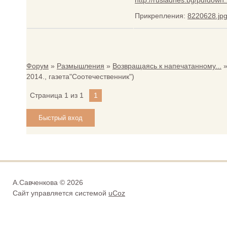
http://rusiadnes.bg/pdfdown..
Прикрепления:
8220628.jp
Форум
»
Размышления
»
Возвращаясь к напечатанному...
2014., газета"Соотечественник")
Страница
1
из
1
1
А.Савченкова © 2026
Сайт управляется системой
uCoz