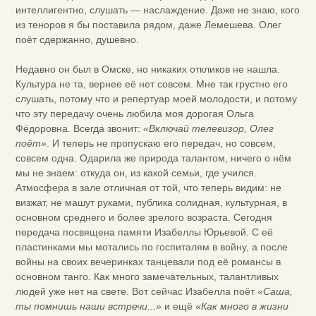
интеллигентно, слушать — наслаждение. Даже не знаю, кого
из теноров я бы поставила рядом, даже Лемешева. Олег
поёт сдержанно, душевно.
Недавно он был в Омске, но никаких откликов не нашла.
Культура не та, вернее её нет совсем. Мне так грустно его
слушать, потому что и репертуар моей молодости, и потому
что эту передачу очень любила моя дорогая Ольга
Фёдоровна. Всегда звонит:
«Включай телевизор, Олег
поёт»
. И теперь не пропускаю его передач, но совсем,
совсем одна. Одарила же природа талантом, ничего о нём
мы не знаем: откуда он, из какой семьи, где учился.
Атмосфера в зале отличная от той, что теперь видим: не
визжат, не машут руками, публика солидная, культурная, в
основном среднего и более зрелого возраста. Сегодня
передача посвящена памяти Изабеллы Юрьевой. С её
пластинками мы мотались по госпиталям в войну, а после
войны на своих вечеринках танцевали под её романсы в
основном танго. Как много замечательных, талантливых
людей уже нет на свете. Вот сейчас Изабелла поёт
«Саша,
ты помнишь наши встречи...»
и ещё
«Как много в жизни