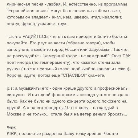
лирическая песня - любая. И, естесственно, из программы
"Европейская песня" могут быть песни на любом языке,
которым он владеет - англ, нем, шведск, итал, неаполит,
португ, франц, украинск, груз.
Так что РАДУЙТЕСЬ, что он к вам приедет и бегите билеты
покупайте. Его рвут на части (образно говоря), чтобы
заполучить в какой-то город России или Зарубежья. Так что,
не рассуждайте - "камерный голос - не камерный". Олег ТАК
поет иногда (по темпераменту), что кажется стены зала
рухнут ( но этот сильный голос необычайно красив и нежен).
Короче, идите, потом еще "СПАСИБО!" скажете.
p.s: а музыканты его - один краше другого и професионалы
виртуозы. И ни одной фонограммы никогда у этого певца не
было. Как не было ни одного концерта одного похожего на
другой. А я на его концерты 10 лет хожу... на каждый в
Москве и не только... стала бы я на ветер деньги бросать...
Лера:
KIRK, полностью разделяю Вашу точку зрения. Честно