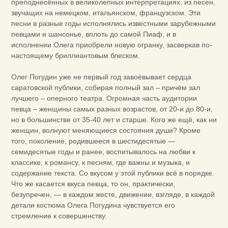
преподнесённых в великолепных интерпретациях, из песен,
звучащих на немецком, итальянском, французском. Эти
песни в разные годы исполнялись известными зарубежными
певцами и шансонье, вплоть до самой Пиаф, и в
исполнении Олега приобрели новую огранку, засверкав по-
настоящему бриллиантовым блеском.
Олег Погудин уже не первый год завоёвывает сердца
саратовской публики, собирая полный зал – причём зал
лучшего – оперного театра. Огромная часть аудитории
певца – женщины самых разных возрастов, от 20-и до 80-и,
но в большинстве от 35-40 лет и старше. Кого же ещё, как ни
женщин, волнуют меняющиеся состояния души? Кроме
того, поколение, родившееся в шестидесятые —
семидесятые годы и ранее, воспитывалось на любви к
классике, к романсу, к песням, где важны и музыка, и
содержание текста. Со вкусом у этой публики всё в порядке.
Что же касается вкуса певца, то он, практически,
безупречен, — в каждом жесте, движении, взгляде, в каждой
детали костюма Олега Погудина чувствуется его
стремление к совершенству.