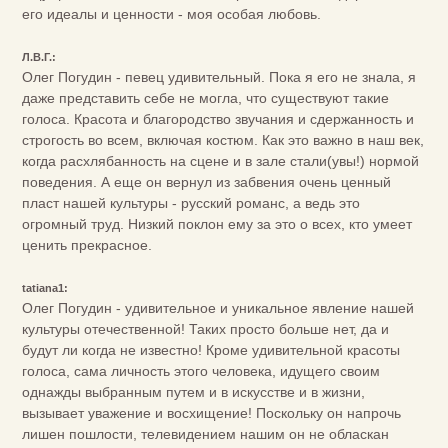
его идеалы и ценности - моя особая любовь.
Л.В.Г.:
Олег Погудин - певец удивительный. Пока я его не знала, я
даже представить себе не могла, что существуют такие
голоса. Красота и благородство звучания и сдержанность и
строгость во всем, включая костюм. Как это важно в наш век,
когда расхлябанность на сцене и в зале стали(увы!) нормой
поведения. А еще он вернул из забвения очень ценный
пласт нашей культуры - русский романс, а ведь это
огромный труд. Низкий поклон ему за это о всех, кто умеет
ценить прекрасное.
tatiana1:
Олег Погудин - удивительное и уникальное явление нашей
культуры отечественной! Таких просто больше нет, да и
будут ли когда не известно! Кроме удивительной красоты
голоса, сама личность этого человека, идущего своим
однажды выбранным путем и в искусстве и в жизни,
вызывает уважение и восхищение! Поскольку он напрочь
лишен пошлости, телевидением нашим он не обласкан