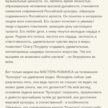
музыкальные ценности, он, являясь яркой личностью,
образованным человеком высокой духовности, становится
символом современной Российской культуры, образцом
современного Российского артиста. Он понятен и интересен
людям всех поколений. Его талант почитают и уважают
люди старшего поколения, знающие цену настоящего
таланта. Его любят дети, к нему тянутся молодые сердца и
души. Родник его голоса, чистота его сердца, честность и
ответственность, удивительное чувство вкуса и меры,
позволяют Олегу Погудину создавать удивительные,
неповторимые шедевры песенного искусства. "На его
вышивке не возможно найти узелков" - он безупречен во
всём.
Вот только видим мы МАСТЕРА РОМАНСА на телеканале
"Культура" на удивление редко. Молодёжь сейчас уже
разучилась петь, она ведь просто не слышит, не видит, не
может даже узнать, как это делается!!! На мой взгляд,
основная задача канала "Культура" сохранить, приумножить
и довести кратчайшим путём до зрителей, все достояния
мировой культуры, а отечественной - в особенности.
Убеждена, что руководители канала "Культура" отдают себе