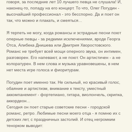
говоря, за последние лет 10 лучшего певца не слушала! И,
наконец-то, попаду на его концерт. То что, Олег Погудин -
высочайший профессионал - это бесспорно. Да и поет он
так, что можно и плакать, и смеяться...
Я терпеть не могу, когда романсы и эстрадные песни поют
оперные певцы - за редкими исключениями, вроде Георга
Отса, Алибека Днишева или Дмитрия Хворостовского.
Романс не требует всей мощи оперного звука, он интимен,
разговорен. Его напевают, а не поют. Он артистичен - а не
колоратурен. В нем слова и музыка уравновешены, в нем
нет места игре голоса и фиоритурам.
Погудин поет именно так. Не сильный, но красивый голос,
обаяние и артистизм, внимание к тексту, уместный
аккомпанемент - фортепиано, гитара, виолончель, скрипка,
аккордеон...
Сегодня он поет старые советские песни - городской
романс, ретро. Любимые песни моего отца - я помню их с
детских лет, с праздничных застолий. И отец негромким
тенорком выводит: