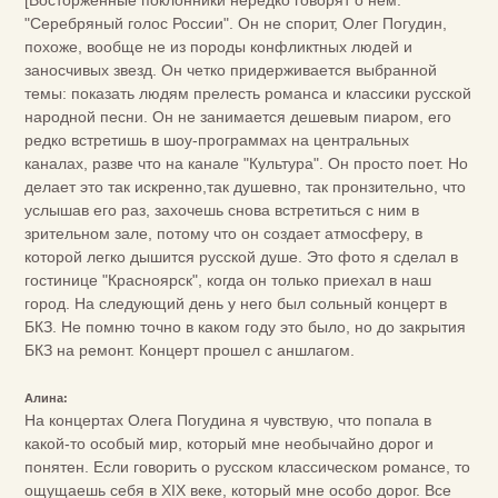
[Восторженные поклонники нередко говорят о нем:
"Серебряный голос России". Он не спорит, Олег Погудин,
похоже, вообще не из породы конфликтных людей и
заносчивых звезд. Он четко придерживается выбранной
темы: показать людям прелесть романса и классики русской
народной песни. Он не занимается дешевым пиаром, его
редко встретишь в шоу-программах на центральных
каналах, разве что на канале "Культура". Он просто поет. Но
делает это так искренно,так душевно, так пронзительно, что
услышав его раз, захочешь снова встретиться с ним в
зрительном зале, потому что он создает атмосферу, в
которой легко дышится русской душе. Это фото я сделал в
гостинице "Красноярск", когда он только приехал в наш
город. На следующий день у него был сольный концерт в
БКЗ. Не помню точно в каком году это было, но до закрытия
БКЗ на ремонт. Концерт прошел с аншлагом.
Алина:
На концертах Олега Погудина я чувствую, что попала в
какой-то особый мир, который мне необычайно дорог и
понятен. Если говорить о русском классическом романсе, то
ощущаешь себя в XIX веке, который мне особо дорог. Все