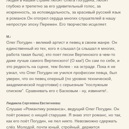
людей в нашей стране любят Олега Погудина, любят
глубоко и трепетно за его удивительный голос, за
искренность, за исповедальность, за красивый русский язык
в романсе.Он отогрел сердца многих слушателей в нашу
непростую эпоху Перемен. Его творчество исцеляет.
М.:
Олег Погудин - великий артист и певец в своем жанре. Он
единственный из тех, кого я слышал (а слышал я многих,
работа такая была), кто поет песни Вертинского в чем-то
даже лучше самого Вертинского! (О как!) Он сам по себе, и
это редкость на сцене, тем более - на эстраде. Пока я не
узнал, что Олег Погудин не учился профессии певца, был
уверен, что он певец оперный (по уровню технической,
академической подготовки) с серьезным "послужным
списком". Сравнивать его с Басковым - ну, извините!..
Людмила Сергеевна Евстигнеева:
Слушаю «Романтику романса», ведущий Олег Погудин. Он
поёт романс о нищей старушке. Я знаю этот романс, но так,
как его поёт Погудин, не пел никто. Невозможно сдержать
слёз. Молодой, почти юный, стройный, держится