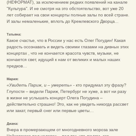
(НЕФОРМАТ), за исключением редких появлений на канале
"Культура". И не смотря на это обстоятельство, вот уже 20
лет собирает на свои концерты полные залы по всей стране.
И залы немаленькие, вплоть до Кремлевского Дворца...
Татьяна:
Какое счастье, что в России у нас есть Олег Погудин! Какая
радость осознавать и видеть своими глазами на дивных этих
концертах , что не кончается красота чувств, музыки, не
кончается свет, идущий к нам от великих и малых наших
предков…
Мария:
«Увидеть Париж, и – умереть»
- кто придумал эту фразу?
Глупости – видели Париж, Петербург не хуже, а вот ни разу
в жизни не услышать концерт Олега Погудина –
действительно страшно! Это, как не увидеть никогда рассвет
или закат, первый снег или первые цветы…
Диана:
Вчера в промерзающем от многодневного мороза зале