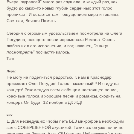
Вчера "журавлей" много раз слушала, и каждый раз, как
будто до каких-то новых глубин сердечных этот голос
проникает. И остается там - ощущением мира и тишины.
Светлая, Вечная Память.
Сегодня с огромным удовольствием посмотрела на Олега
Погудина, поющего песни иеромонаха Романа. Очень
люблю их в его исполнении, и вот, наконец,
"в лицо
посмотреть"
посчастливилось.
Таня
Лера:
Не могу не поделиться радостью. К нам в Краснодар
приезжает Олег Погудин! Голос - сказочный!!! И я иду на
концерт! Рекомендую всем любящим настоящее пение,
красивые голоса и хорошие песни и романсы, сходить на
концерт. Он будет 12 ноября в ДК ЖД!
kirk:
1. Для несведущих: чтобы петь БЕЗ микрофона необходим
зал с СОВЕРШЕННОЙ акустикой. Таких залов уже почти не
осталось по России. А уж КЗЧ (зал им. Чайковского ) и тем