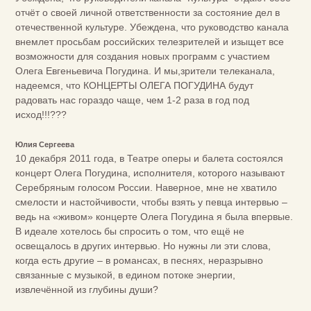
отчёт о своей личной ответственности за состояние дел в
отечественной культуре. Убеждена, что руководство канала
внемлет просьбам российских телезрителей и изыщет все
возможности для создания новых программ с участием
Олега Евгеньевича Погудина. И мы,зрители телеканала,
надеемся, что КОНЦЕРТЫ ОЛЕГА ПОГУДИНА будут
радовать нас гораздо чаще, чем 1-2 раза в год под
исход!!!???
Юлия Сергеева
10 декабря 2011 года, в Театре оперы и балета состоялся
концерт Олега Погудина, исполнителя, которого называют
Серебряным голосом России. Наверное, мне не хватило
смелости и настойчивости, чтобы взять у певца интервью –
ведь на «живом» концерте Олега Погудина я была впервые.
В идеале хотелось бы спросить о том, что ещё не
освещалось в других интервью. Но нужны ли эти слова,
когда есть другие – в романсах, в песнях, неразрывно
связанные с музыкой, в едином потоке энергии,
извлечённой из глубины души?