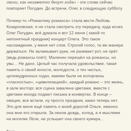
ласки, как незаметно бегут года»
- эти слова сейчас
повторяет Погудин. До встречи, Олег, в следующую субботу.
Почему-то «Романтику романса» стала вести Любовь
Козарновская, я не стала смотреть эту передачу, куда исчез
Олег Погудин, всё думала и вот 12 июня ( какой-то
непонятный праздник) концерт Олега. Это такое
наслаждение, у меня нет слов. Строгий голос, та же манера
держаться. Не заламывает руки, не разевает рот, не орёт
(ведь романсы поёт). Малинин перешёл на романсы, но
увы… Не дано. Целый час получала удовольствие, такая
память о своей юности, молодости, о тех чистых,
целомудренных годах, какими были не испорчены
«гласностью», «цивилизацией», каждый романс – это жизнь,
в зале восторг, вся сцена завалена цветами, вместе с
цветами иногда подают письма в конвертах. В конце –
овации, все встали, ну просто праздник, каких теперь нет.
Это для меня ещё память о моей дорогой Ольге, именно
она мне его открыла. За окном дождь, холод, а я мыслями
на могилке Лёли, не услышит она своего кумира...