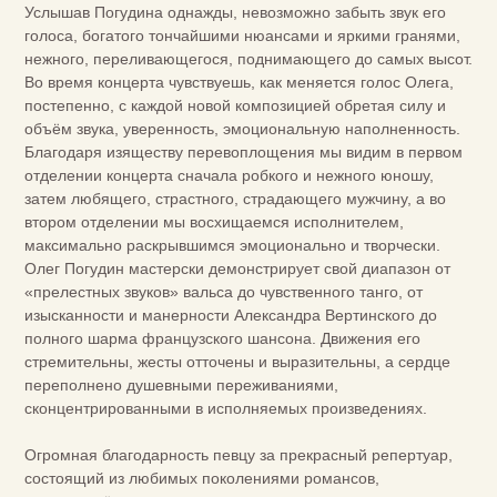
Услышав Погудина однажды, невозможно забыть звук его
голоса, богатого тончайшими нюансами и яркими гранями,
нежного, переливающегося, поднимающего до самых высот.
Во время концерта чувствуешь, как меняется голос Олега,
постепенно, с каждой новой композицией обретая силу и
объём звука, уверенность, эмоциональную наполненность.
Благодаря изяществу перевоплощения мы видим в первом
отделении концерта сначала робкого и нежного юношу,
затем любящего, страстного, страдающего мужчину, а во
втором отделении мы восхищаемся исполнителем,
максимально раскрывшимся эмоционально и творчески.
Олег Погудин мастерски демонстрирует свой диапазон от
«прелестных звуков» вальса до чувственного танго, от
изысканности и манерности Александра Вертинского до
полного шарма французского шансона. Движения его
стремительны, жесты отточены и выразительны, а сердце
переполнено душевными переживаниями,
сконцентрированными в исполняемых произведениях.
Огромная благодарность певцу за прекрасный репертуар,
состоящий из любимых поколениями романсов,