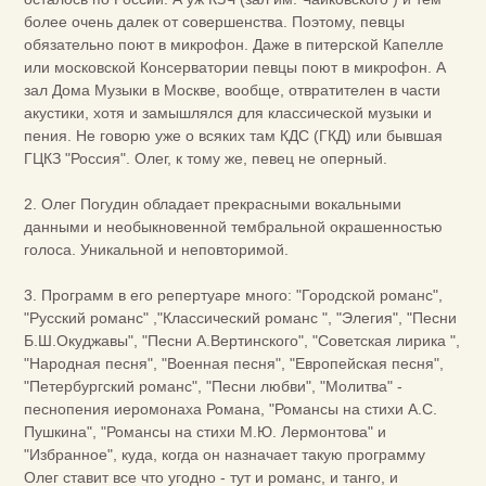
более очень далек от совершенства. Поэтому, певцы
обязательно поют в микрофон. Даже в питерской Капелле
или московской Консерватории певцы поют в микрофон. А
зал Дома Музыки в Москве, вообще, отвратителен в части
акустики, хотя и замышлялся для классической музыки и
пения. Не говорю уже о всяких там КДС (ГКД) или бывшая
ГЦКЗ "Россия". Олег, к тому же, певец не оперный.
2. Олег Погудин обладает прекрасными вокальными
данными и необыкновенной тембральной окрашенностью
голоса. Уникальной и неповторимой.
3. Программ в его репертуаре много: "Городской романс",
"Русский романс" ,"Классический романс ", "Элегия", "Песни
Б.Ш.Окуджавы", "Песни А.Вертинского", "Советская лирика ",
"Народная песня", "Военная песня", "Европейская песня",
"Петербургский романс", "Песни любви", "Молитва" -
песнопения иеромонаха Романа, "Романсы на стихи А.С.
Пушкина", "Романсы на стихи М.Ю. Лермонтова" и
"Избранное", куда, когда он назначает такую программу
Олег ставит все что угодно - тут и романс, и танго, и