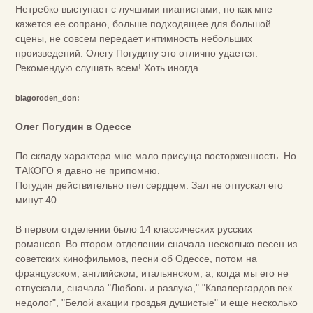
Нетребко выступает с лучшими пианистами, но как мне
кажется ее сопрано, больше подходящее для большой
сцены, не совсем передает интимность небольших
произведений. Олегу Погудину это отлично удается.
Рекомендую слушать всем! Хоть иногда...
blagoroden_don:
Олег Погудин в Одессе
По складу характера мне мало присуща восторженность. Но
ТАКОГО я давно не припомню.
Погудин действительно пел сердцем. Зал не отпускал его
минут 40.
В первом отделении было 14 классических русских
романсов. Во втором отделении сначала несколько песен из
советских кинофильмов, песни об Одессе, потом на
французском, английском, итальянском, а, когда мы его не
отпускали, сначала "Любовь и разлука," "Кавалергардов век
недолог", "Белой акации гроздья душистые" и еще несколько