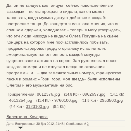
Да, он не танцует, как танцуют сейчас новоиспечённые
«звезды» – но мы прекрасно видели, как он может
танцевать, когда музыка диктует действие и создаёт
настроение танца. До концерта я слышала мнения, что он
слишком сдержан, холодноват – теперь я могу утверждать,
что эти люди никогда не видели Олега Погудина на сцене.
Концерт, на котором мне посчастливилось побывать,
продемонстрировал редкую органику исполнителя,
эмоциональную наполненность каждой секунды
существования артиста на сцене. Зал рукоплескал после
каждого номера и не отпускал певца по окончании
программы, и…– два замечательных номера, французская
песня и романс «Гори, гори, моя звезда» были исполнены
Олегом и его музыкантами на бис.
Прикрепления:
8612376.jpg
·
8962697.jpg
(14.8 Kb)
(14.1 Kb)
·
4613254.jpg
·
9760100.jpg
·
2953500.jpg
(11.4 Kb)
(11.9 Kb)
·
0123100.jpg
(5.6 Kb)
(5.1 Kb)
Валентина_Кочерова
Дата: Воскресенье, 30 Дек 2012, 21:43 | Сообщение #
2