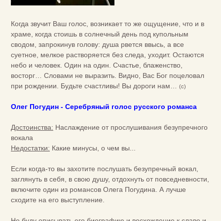
Когда звучит Ваш голос, возникает то же ощущение, что и в
храме, когда стоишь в солнечный день под купольным
сводом, запрокинув голову: душа рвется ввысь, а все
суетное, мелкое растворяется без следа, уходит. Остаются
небо и человек. Один на один. Счастье, блаженство,
восторг… Словами не выразить. Видно, Вас Бог поцеловал
при рождении. Будьте счастливы! Вы дороги нам…
(с)
Олег Погудин - Серебряный голос русского романса
Достоинства:
Наслаждение от прослушивания безупречного
вокала
Недостатки:
Какие минусы, о чем вы...
Если когда-то вы захотите послушать безупречный вокал,
заглянуть в себя, в свою душу, отдохнуть от повседневности,
включите один из романсов Олега Погудина. А лучше
сходите на его выступление.
Не буду описывать его биографию и восхождение к славе и