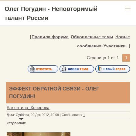
menu
Олег Погудин - Неповторимый
талант России
[
Правила форума
·
Обновленные темы
·
Новые
сообщения
·
Участники
· ]
Страница
1
из
1
1
ЭФФЕКТ ОБРАТНОЙ СВЯЗИ - ОЛЕГ
ПОГУДИН!
Валентина_Кочерова
Дата: Суббота, 29 Дек 2012, 19:09 | Сообщение #
1
kittylondon: