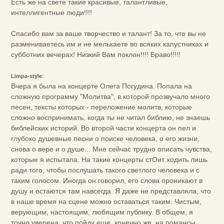
Есть же на свете такие красивые, талантливые,
интеллигентные люди!!!!
Спасибо вам за ваше творчество и талант! За то, что вы не
размениваетесь им и не мелькаете во всяких капустниках и
субботних вечерах! Низкий Вам поклон!!!! Браво!!!!!
:
Limpa-style
Вчера я была на концерте Олега Погудина. Попала на
сложную программу "Молитва", в которой прозвучало много
песен, тексты которых - переложение молитв, которые
сложно воспринимать, когда ты не читал библию, не знаешь
библейских историй. Во второй части концерта он пел и
глубоко душевные песни о поиске человека, о его жизни,
снова о вере и о душе... Мне сейчас трудно описать чувства,
которые я испытала. На такие концерты стОит ходить лишь
ради того, чтобы послушать такого светлого человека и с
таким голосом. Иногда он говорил, его слова проникают в
душу и остаются там навсегда. Я даже не представляла, что
в наше время на сцене можно оставаться таким. Чистым,
верующим, настоящим, любящим публику. В общем, я
точно уверена, что пойду еще, конечно же, на романсы.