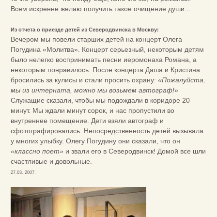
Всем искренне желаю получить такое очищение души...
Из отчета о приезде детей из Северодвинска в Москву:
Вечером мы повели старших детей на концерт Олега
Погудина «Молитва». Концерт серьезный, некоторым детям
было нелегко воспринимать песни иеромонаха Романа, а
некоторым понравилось. После концерта Даша и Кристина
бросились за кулисы и стали просить охрану:
«Пожалуйста,
мы из интерната, можно мы возьмем автограф!
»
Служащие сказали, чтобы мы подождали в коридоре 20
минут. Мы ждали минут сорок, и нас пропустили во
внутреннее помещение. Дети взяли автограф и
сфотографировались. Непосредственность детей вызывала
у многих улыбку. Олегу Погудину они сказали, что он
«классно поет»
и звали его в Северодвинск! Домой все шли
счастливые и довольные.
27.03. 2007.