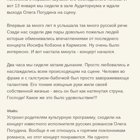
вот 13 января мы сидели в зале Аудиториума и ждали
выхода Олега Погудина на сцену.
Впервые за много лет я услышала так много русской речи.
Сзади нас сидели две пары довольно пожилых людей
которые обменивались впечатлениями от последнего
концерта Иосифа Кобзона в Кармиэле. Ну очень было
интересно. И вот настала минута - концерт начался.
Два часа мы сидели затаив дыхание. Просто любовались и
наслаждались всем происходящим на сцене. Человек во
фраке и с галстуком-бабочкой был просто завораживающе
талантлив. Его тонкие изящные руки жили своей
собственной жизнью - весь он был как натянутая струна.
Господи! Какое же это было удовольствие!!!
Vitalis:
Устроил родителям культурную программу, сходили на
концерт известного исполнителя русских романсов Олега
Погудина. Вообще я не отношусь к горячим поклонникам
романса, но этот концерт понравился. Ни одного