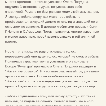
многих артистов, но только услышав Олега Погудина,
ощутила блаженство в душе, почувствовала себя
счастливой. Романс не был раньше моим любимым жанром.
Я всегда любила оперу, как может ее любить не
профессионал, живущий далеко от столиц и знающий ее в
основном по записям. В детстве любимыми певцами были
Г.Нэлепп и С.Лемешев. Потом нравились многие известные
и менее известные, порой взволновавшие в той или иной
партии.
Но лет пять назад по радио услышала голос,
перевернувший мне душу, голос, который не смогла забыть.
Появилась страстная мечта услышать его в концерте.
Вскоре "Культура" пригласила Олега Погудина ведущим в
"Романтику романса". И наступил счастливый год узнавания
артиста и человека. После незабываемого сезона
"Романтики" состоялся концерт певца в нашем городе. Так
пришла Радость в мою душу и не покидает ее до сих пор.
Любовь слушателей к тому или иному артисту - это тайна
великая, разгадать ее сложно. Сейчас я знаю, как много