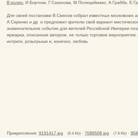
В ролях:
И.Бортник, Г.Сазонова, М.Полицеймако, А.Граббе, Е.Гр
Для своей постановки В.Смехов собрал известных московских ак
А.Серенко и др. и предложил зрителю свой вариант мистическог
знаменательное событие для жителей Российской Империи поз
ярмарка, описанная автором, не только торговое мероприятие -
интриги, розыгрыши и, конечно, любовь.
Прикрепления:
9191417.jpg
·
7088508.jpg
·
958
(9.4 Kb)
(7.9 Kb)