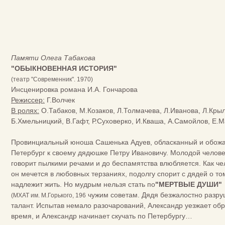
Памяти Олега Табакова
"ОБЫКНОВЕННАЯ ИСТОРИЯ"
(театр "Современник". 1970)
Инсценировка романа И.А. Гончарова
Режиссер:
Г.Волчек
В ролях:
О.Табаков, М.Козаков, Л.Толмачева, Л.Иванова, Л.Крыл
Б.Хмельницкий, В.Гафт, Р.Суховерко, И.Кваша, А.Самойлов, Е.М
Провинциальный юноша Сашенька Адуев, обласканный и обожа
Петербург к своему дядюшке Петру Ивановичу. Молодой человек
говорит пылкими речами и до беспамятства влюбляется. Как че
он мечется в любовных терзаниях, подолгу спорит с дядей о том
надлежит жить. Но мудрым нельзя стать по
"МЕРТВЫЕ ДУШИ"
чужим советам. Дядя безжалостно разруш
(МХАТ им. М.Горького, 196
талант. Испытав немало разочарований, Александр уезжает обр
время, и Александр начинает скучать по Петербургу…