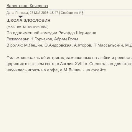
Валентина_Кочерова
Дата: Пятница, 27 Май 2016, 15:47 | Сообщение #
3
ШКОЛА ЗЛОСЛОВИЯ
(МХАТ им. М.Горького 1952)
По одноименной комедии Ричарда Шеридана
Режиссеры
: Н.Горчаков, Абрам Роом
В ролях:
М.Яншин, О.Андровская, А.Кторов, П.Массальский, М.Д
Фильм-спектакль об интригах, замешанных на любви и ревности,
царящих в высшем свете в Англии XVIII в. Специально для этог
научилась играть на арфе, а М.Яншин - на флейте.