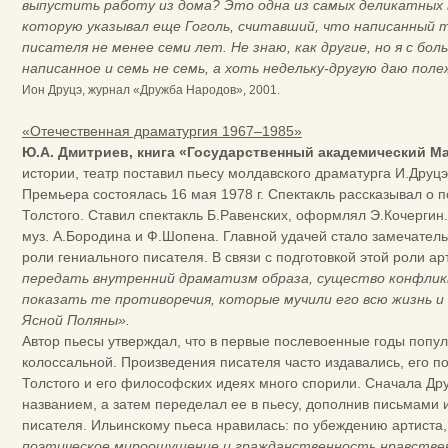
выпустить работу из дома? Это одна из самых деликатных 
которую указывал еще Гоголь, считавший, что написанный 
писателя не менее семи лет. Не знаю, как другие, но я с б
написанное и семь не семь, а хоть недельку-другую даю поле
Ион Друцэ, журнал «Дружба Народов», 2001.
«Отечественная драматургия 1967–1985»
Ю.А. Дмитриев, книга «Государственный академический М
истории, театр поставил пьесу молдавского драматурга И.Друц
Премьера состоялась 16 мая 1978 г. Спектакль рассказывал о п
Толстого. Ставил спектакль Б.Равенских, оформлял Э.Кочергин
муз. А.Бородина и Ф.Шопена. Главной удачей стало замечател
роли гениального писателя. В связи с подготовкой этой роли ар
передать внутренний драматизм образа, существо конфлик
показать те противоречия, которые мучили его всю жизнь и в
Ясной Поляны».
Автор пьесы утверждал, что в первые послевоенные годы попу
колоссальной. Произведения писателя часто издавались, его пос
Толстого и его философских идеях много спорили. Сначала Дру
названием, а затем переделал ее в пьесу, дополнив письмами
писателя. Ильинскому пьеса нравилась: по убеждению артиста
поэтическое мироощущение и гражданственность нравствен