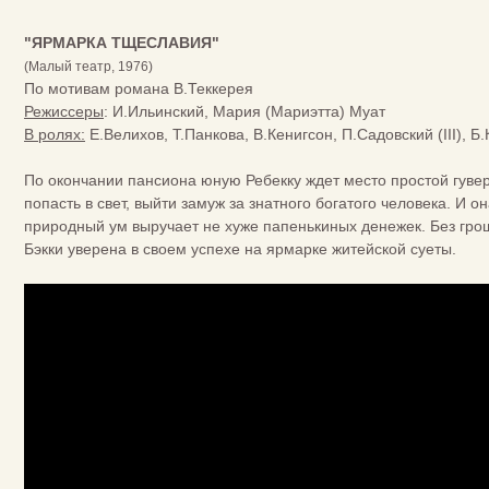
"ЯРМАРКА ТЩЕСЛАВИЯ"
(Малый театр, 1976)
По мотивам романа В.Теккерея
Режиссеры
: И.Ильинский, Мария (Мариэтта) Муат
В ролях:
Е.Велихов, Т.Панкова, В.Кенигсон, П.Садовский (III), Б.
По окончании пансиона юную Ребекку ждет место простой гуверн
попасть в свет, выйти замуж за знатного богатого человека. И он
природный ум выручает не хуже папенькиных денежек. Без гро
Бэкки уверена в своем успехе на ярмарке житейской суеты.