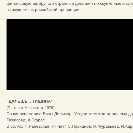
финансовую афёру. Его странные действия по скупке «мертвы
в тихую жизнь российской провинции.
"ДАЛЬШЕ... ТИШИНА"
(Театр им. Моссовета, 1978)
По киносценарию Вины Дельмар "Уступи место завтрашнему дн
Режиссер:
А.Эфрос
В ролях:
Ф.Раневская, Р.Плятт, С.Проханов, И.Муравьева, И.Кар