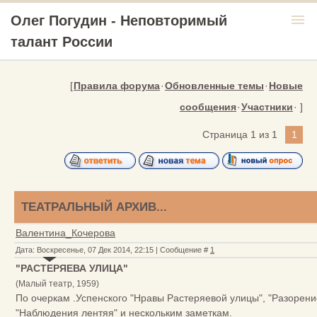
menu
Олег Погудин - Неповторимый
талант России
[
Правила форума
·
Обновленные темы
·
Новые
сообщения
·
Участники
· ]
Страница
1
из
1
1
ТЕАТРАЛЬНЫЙ АРХИВ...
Валентина_Кочерова
Дата: Воскресенье, 07 Дек 2014, 22:15 | Сообщение #
1
"РАСТЕРЯЕВА УЛИЦА"
(Малый театр, 1959)
По очеркам .Успенского "Нравы Растеряевой улицы", "Разорение
"Наблюдения лентяя" и нескольким заметкам.