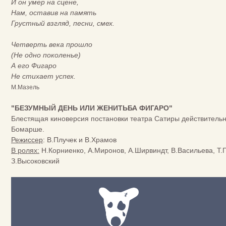
И он умер на сцене,
Нам, оставив на память
Грустный взгляд, песни, смех.
Четверть века прошло
(Не одно поколенье)
А его Фигаро
Не стихает успех.
М.Мазель
"БЕЗУМНЫЙ ДЕНЬ ИЛИ ЖЕНИТЬБА ФИГАРО"
Блестящая киноверсия постановки театра Сатиры действитель
Бомарше.
Режиссер
: В.Плучек и В.Храмов
В ролях:
Н.Корниенко, А.Миронов, А.Ширвиндт, В.Васильева, Т.Пе
З.Высоковский