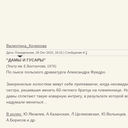
Валентина_Кочерова
Дата: Понедельник, 26 Окт 2015, 18:15 | Сообщение #
2
"ДАМЫ И ГУСАРЫ"
(Театр им. Е.Вахтангова, 1976)
По пьесе польского драматурга Александра Фредро.
Закоренелые холостяки живут себе припеваючи, когда неожидан
сестра, решившая женить 60-летнего братца на племяннице. Н
дамы сплетают такую коварную интригу, в результате которой в
надумали жениться…
В ролях:
Ю.Яковлев, А.Казанская, Л.Целиковская, Ю.Волынцев, 
А.Борисов и др.