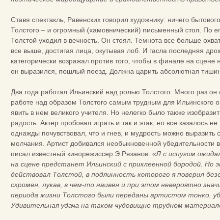
Ставя спектакль, Равенских говорил художнику: ничего бытового
Толстого – и огромный (хамовнический) письменный стол. По ег
Толстой уходил в вечность. Он стоял. Темнота все больше охв
все выше, достигая лица, окутывая лоб. И гасла последняя др
категорически возражал против того, чтобы в финале на сцене н
он выразился, пошлый поезд. Должна царить абсолютная тиши
Два года работал Ильинский над ролью Толстого. Много раз он
работе над образом Толстого самым трудным для Ильинского ок
явить в нем великого учителя. Но нелегко было также изобразить
радость. Актер пробовал играть и так и этак, но все казалось не
однажды почувствовал, что и гнев, и мудрость можно выразить 
молчания. Артист добивался необыкновенной убедительности в п
писал известный кинорежиссер Э.Рязанов: «
Я с испугом ожида
на сцене предстанет Ильинский с приклеенной бородой. Но э
действовал Толстой, в подлинность которого я поверил безо
скромен, лукав, в чем-то наивен и при этом невероятно зна
периода жизни Толстого были переданы артистом тонко, у
Удивительная удача на таком чудовищно трудном материал