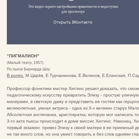
"ПИГМАЛИОН"
(Малый театр, 1957)
По пьесе Бернарда Шоу
В ролях:
М.Царёв, Е.Турчанинова, Е.Велихов, Е.Еланская, П.Садо
Профессор фонетики мистер Хиггинс решил доказать, что смож
педагогическому искусству превратить Элизу - простую уличну
манерами, в светскую даму и представить ее гостям как герцо
великолепная, умная актриса - одна из 3-х великих старух Малог
Абсолютная англичанка, аристократка, которую мог написать то
3-го акта пьесы происходит в доме миссис Хиггинс. Наконец, Х
первый экзамен: привез Элизу к своей матери в ее приемный де
не так много слов, но она умеет говорить и без слов одними гл