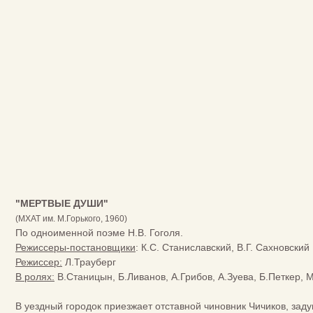
"МЕРТВЫЕ ДУШИ"
(МХАТ им. М.Горького, 1960)
По одноименной поэме Н.В. Гоголя.
Режиссеры-постановщики
: К.С. Станиславский, В.Г. Сахновский
Режиссер:
Л.Трауберг
В ролях:
В.Станицын, Б.Ливанов, А.Грибов, А.Зуева, Б.Петкер, 
В уездный городок приезжает отставной чиновник Чичиков, зад