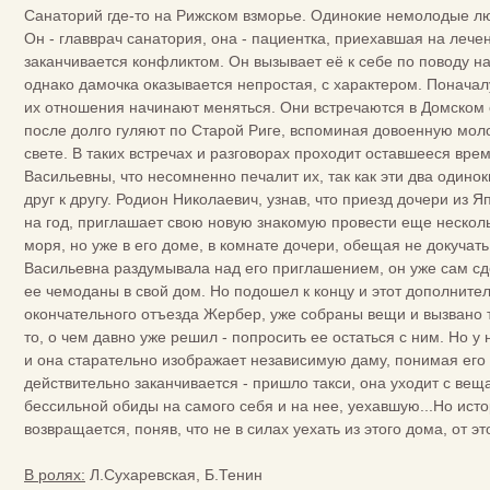
Санаторий где-то на Рижском взморье. Одинокие немолодые люд
Он - главврач санатория, она - пациентка, приехавшая на лече
заканчивается конфликтом. Он вызывает её к себе по поводу 
однако дамочка оказывается непростая, с характером. Поначалу
их отношения начинают меняться. Они встречаются в Домском 
после долго гуляют по Старой Риге, вспоминая довоенную моло
свете. В таких встречах и разговорах проходит оставшееся вре
Васильевны, что несомненно печалит их, так как эти два одино
друг к другу. Родион Николаевич, узнав, что приезд дочери из
на год, приглашает свою новую знакомую провести еще несколь
моря, но уже в его доме, в комнате дочери, обещая не докучат
Васильевна раздумывала над его приглашением, он уже сам сд
ее чемоданы в свой дом. Но подошел к концу и этот дополнител
окончательного отъезда Жербер, уже собраны вещи и вызвано т
то, о чем давно уже решил - попросить ее остаться с ним. Но у
и она старательно изображает независимую даму, понимая его ч
действительно заканчивается - пришло такси, она уходит с вещ
бессильной обиды на самого себя и на нее, уехавшую...Но исто
возвращается, поняв, что не в силах уехать из этого дома, от эт
В ролях:
Л.Сухаревская, Б.Тенин