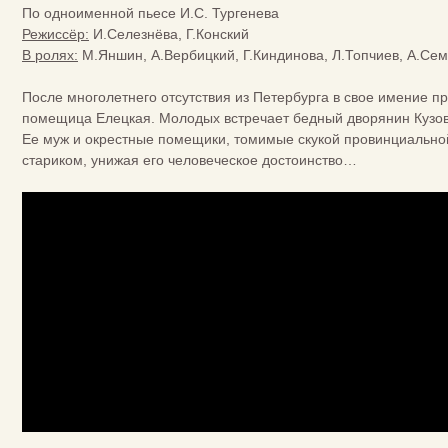
По одноименной пьесе И.С. Тургенева
Режиссёр:
И.Селезнёва, Г.Конский
В ролях:
М.Яншин, А.Вербицкий, Г.Киндинова, Л.Топчиев, А.Сем
После многолетнего отсутствия из Петербурга в свое имение 
помещица Елецкая. Молодых встречает бедный дворянин Кузовк
Ее муж и окрестные помещики, томимые скукой провинциально
стариком, унижая его человеческое достоинство…