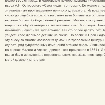
Более 150 лет назад, в мартовском номере журнала «Москвитян
пьеса А.Н. Островского «Свои люди - сочтемся». Ее можно с 
значительным произведением великого драматурга. Из всех пь
сложную судьбу и встретила на своем пути больше всего препя
вызвала большой общественный резонанс. Московское купечест
подало жалобу на автора на высочайшее имя. Резолюция Нико
печатано, играть же запретить".
Так что более десяти лет 
увидеть свое любимое детище на сцене. Но великий Пров Садо
эту пьесу во многих московских домах. По требованию цензур
сделать ряд существенных изменений в тексте пьесы. Лишь пос
на сценах Малого и Александринки - это произошло в 1861 г. И 
пьеса была исполнена в первоначальном, неискаженном виде.
к этой комедии много раз.