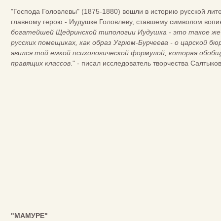
"Господа Головлевы" (1875-1880) вошли в историю русской лит
главному герою - Иудушке Головлеву, ставшему символом воп
богатейшей Щедринской типологии Иудушка - это такое же 
русских помещиках, как образ Угрюм-Бурчеева - о царской бю
явился той емкой психологической формулой, которая обобщ
правящих классов
." - писал исследователь творчества Салтык
"МАМУРЕ"