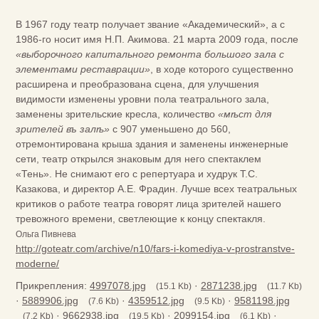
В 1967 году театр получает звание «Академический», а с
1986-го носит имя Н.П. Акимова. 21 марта 2009 года, после
«выборочного капитального ремонта большого зала с
элементами реставрации»
, в ходе которого существенно
расширена и преобразована сцена, для улучшения
видимости изменены уровни пола театрального зала,
заменены зрительские кресла, количество
«мѣст для
зрителей въ залѣ»
с 907 уменьшено до 560,
отремонтирована крыша здания и заменены инженерные
сети, театр открылся знаковым для него спектаклем
«Тень». Не снимают его с репертуара и худрук Т.С.
Казакова, и директор А.Е. Фрадин. Лучше всех театральных
критиков о работе театра говорят лица зрителей нашего
тревожного времени, светлеющие к концу спектакля.
Ольга Пивнева
http://goteatr.com/archive/n10/fars-i-komediya-v-prostranstve-
moderne/
Прикрепления:
4997078.jpg
·
2871238.jpg
(15.1 Kb)
(11.7 Kb)
·
5889906.jpg
·
4359512.jpg
·
9581198.jpg
(7.6 Kb)
(9.5 Kb)
·
9662938.jpg
·
2099154.jpg
·
(7.2 Kb)
(19.5 Kb)
(6.1 Kb)