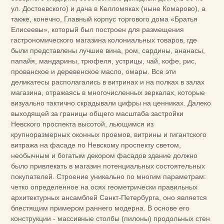
ул. Достоевского) и дача в Келломяках (ныне Комарово), а
также, конечно, Главный корпус торгового дома «Братья
Елисеевы», который был построен для размещения
гастрономического магазина колониальных товаров, где
были представлены лучшие вина, ром, сардины, ананасы,
папайя, мандарины, трюфеля, устрицы, чай, кофе, рис,
прованское и деревенское масло, омары. Все эти
деликатесы располагались в витринах и на полках в залах
магазина, отражаясь в многочисленных зеркалах, которые
визуально тактично скрадывали цифры на ценниках. Далеко
выходящей за границы общего масштаба застройки
Невского проспекта высотой, льющимся из
крупноразмерных оконных проемов, витрины и гигантского
витража на фасаде по Невскому проспекту светом,
необычным и богатым декором фасадов здание должно
было привлекать в магазин потенциальных состоятельных
покупателей. Строение уникально по многим параметрам:
четко определенное на осях геометрически правильных
архитектурных ансамблей Санкт-Петербурга, оно является
блестящим примером раннего модерна. В основе его
конструкции - массивные столбы (пилоны) продольных стен