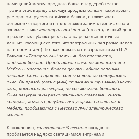
помещений международного банка и гардероб театра.
Третий этаж наряду с международным банком, квартирами,
рестораном, русско-китайским банком, а также часть
объемов четвертого и пятого этажей занимал изначально и
занимает ныне
«театральный залъ
» (на сегодняшний день
в различных публикациях часто встречаются неточные
данные, касающиеся того, что театральный зал размещался
на втором этаже). Вот как описывает театральный зал В. А.
Вакулин:
«Театральный залъ - въ два просвѣета,
отдѣлан богато. Преобладают свѣтло-желтые тона.
Мебель - массивная, бѣлаго цвѣта - обита зеленым
плюшем. Стѣна противъ сцены сплошное венеціанское
окно. Въ правой (отъ сцены) стѣне еще три венеціанских
окна, поменьше размѣром, но все же очень большихъ.
Окна разукрашены разноцвѣтными стеклами, сквозь
которыя, ложась причудливыми узорами на стѣнах и
мебели, пробиваются с Невскаго лучи электрическаго
свѣта».
К сожалению,
«электрическій свѣтъ»
сегодня не
пробивается над ярко светящимися витринами