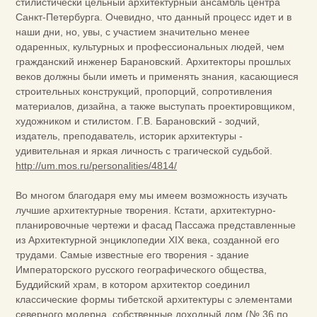
стилистически цельный архитектурный ансамбль центра
Санкт-Петербурга. Очевидно, что данный процесс идет и в
наши дни, но, увы, с участием значительно менее
одаренных, культурных и профессиональных людей, чем
гражданский инженер Барановский. Архитекторы прошлых
веков должны были иметь и применять знания, касающиеся
строительных конструкций, пропорций, сопротивления
материалов, дизайна, а также выступать проектировщиком,
художником и стилистом. Г.В. Барановский - зодчий,
издатель, преподаватель, историк архитектуры -
удивительная и яркая личность с трагической судьбой.
http://um.mos.ru/personalities/4814/
Во многом благодаря ему мы имеем возможность изучать
лучшие архитектурные творения. Кстати, архитектурно-
планировочные чертежи и фасад Пассажа представленные
из Архитектурной энциклопедии XIX века, созданной его
трудами. Самые известные его творения - здание
Императорского русского географического общества,
Буддийский храм, в котором архитектор соединил
классические формы тибетской архитектуры с элементами
северного модерна, собственные доходный дом (№ 36 по