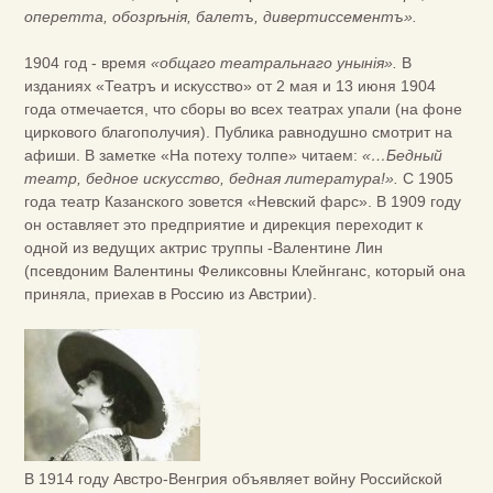
оперетта, обозрѣнія, балетъ, дивертиссементъ».
1904 год - время
«общаго театральнаго унынія».
В
изданиях «Театръ и искусство» от 2 мая и 13 июня 1904
года отмечается, что сборы во всех театрах упали (на фоне
циркового благополучия). Публика равнодушно смотрит на
афиши. В заметке «На потеху толпе» читаем:
«…Бедный
театр, бедное искусство, бедная литература!».
С 1905
года театр Казанского зовется «Невский фарс». В 1909 году
он оставляет это предприятие и дирекция переходит к
одной из ведущих актрис труппы -Валентине Лин
(псевдоним Валентины Феликсовны Клейнганс, который она
приняла, приехав в Россию из Австрии).
В 1914 году Австро-Венгрия объявляет войну Российской