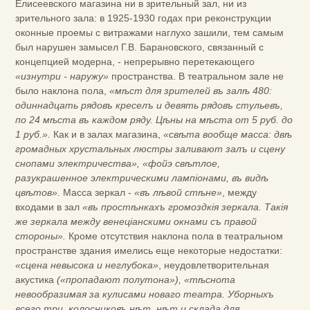
Елисеевского магазина ни в зрительный зал, ни из
зрительного зала: в 1925-1930 годах при реконструкции
оконные проемы с витражами наглухо зашили, тем самым
был нарушен замысел Г.В. Барановского, связанный с
концепцией модерна, - непрерывно перетекающего
«изнутри - наружу»
пространства. В театральном зале не
было наклона пола,
«мѣст для зрителей въ залѣ 480:
одиннадцать рядовъ креселъ и девять рядовъ стульевъ,
по 24 мѣста въ каждом ряду. Цѣны на мѣста от 5 руб. до
1 руб.».
Как и в залах магазина,
«свѣта вообще масса: двѣ
громадных хрустальных люстры заливают залъ и сцену
снопами электричества», «фойэ свѣтлое,
разукрашенное электрическими лампіонами, въ видѣ
цвѣтов».
Масса зеркал -
«въ лѣвой стѣне»
, между
входами в зал
«въ простѣнкахъ громоздкія зеркала. Такія
же зеркала между венеціанскими окнами съ правой
стороны».
Кроме отсутствия наклона пола в театральном
пространстве здания имелись еще некоторые недостатки:
«сцена невысока и неглубока»
, неудовлетворительная
акустика
(«пропадают полутона»), «тѣснота
невообразимая за кулисами новаго театра. Уборныхъ
всего три, колосниковъ нѣт, нѣт и склада для