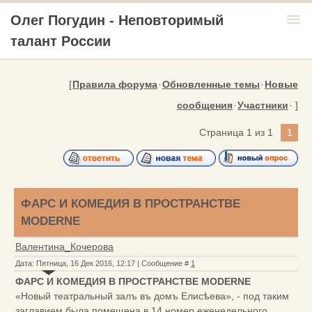
menu
Олег Погудин - Неповторимый
талант России
[
Правила форума
·
Обновленные темы
·
Новые
сообщения
·
Участники
· ]
Страница
1
из
1
1
ФАРС И КОМЕДИЯ В ПРОСТРАНСТВЕ
MODERNE
Валентина_Кочерова
Дата: Пятница, 16 Дек 2016, 12:17 | Сообщение #
1
ФАРС И КОМЕДИЯ В ПРОСТРАНСТВЕ MODERNE
«Новый театральный залъ въ домъ Елисѣева», - под таким
заглавием была помещена в 14 номер еженедельного