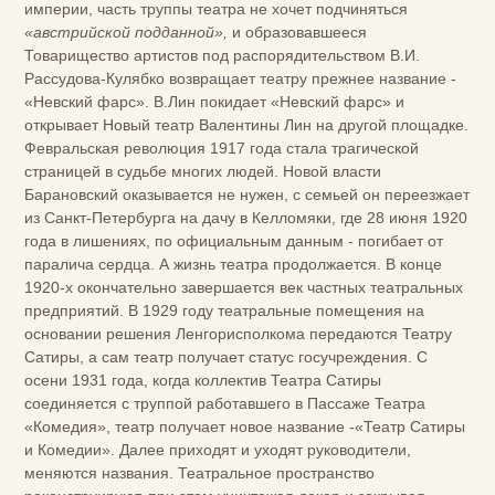
империи, часть труппы театра не хочет подчиняться
«австрийской подданной»,
и образовавшееся
Товарищество артистов под распорядительством В.И.
Рассудова-Кулябко возвращает театру прежнее название -
«Невский фарс». В.Лин покидает «Невский фарс» и
открывает Новый театр Валентины Лин на другой площадке.
Февральская революция 1917 года стала трагической
страницей в судьбе многих людей. Новой власти
Барановский оказывается не нужен, с семьей он переезжает
из Санкт-Петербурга на дачу в Келломяки, где 28 июня 1920
года в лишениях, по официальным данным - погибает от
паралича сердца. А жизнь театра продолжается. В конце
1920-х окончательно завершается век частных театральных
предприятий. В 1929 году театральные помещения на
основании решения Ленгорисполкома передаются Театру
Сатиры, а сам театр получает статус госучреждения. С
осени 1931 года, когда коллектив Театра Сатиры
соединяется с труппой работавшего в Пассаже Театра
«Комедия», театр получает новое название -«Театр Сатиры
и Комедии». Далее приходят и уходят руководители,
меняются названия. Театральное пространство