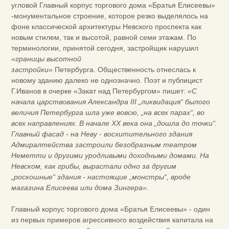
угловой Главный корпус торгового дома «Братья Елисеевы»
-монументальное строение, которое резко выделялось на
фоне классической архитектуры Невского проспекта как
новым стилем, так и высотой, равной семи этажам. По
терминологии, принятой сегодня, застройщик нарушил
«границы высотной
застройки»
Петербурга. Общественность отнеслась к
новому зданию далеко не однозначно. Поэт и публицист
Г.Иванов в очерке «Закат над Петербургом» пишет:
«С
начала царствования Алексaндрa III „ликвидация“ былого
величия Петербурга шлa уже вовсю, „на всех парах“, во
всех направлениях. В начале XX века она „дошла до точки“.
Главный фасад - на Неву - восхитительного здания
Адмиралтейства застроили безобразным театром
Неметти и другими уродливыми доходными домами. На
Невском, как грибы, вырастали одно за другим
„роскошные“ здания - настоящие „монстры“, вроде
магазина Елисеева или дома Зингера».
Главный корпус торгового дома «Братья Елисеевы» - один
из первых примеров агрессивного воздействия капитала на