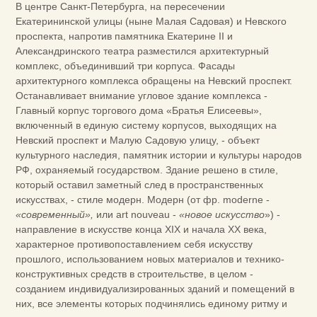
В центре Санкт-Петербурга, на пересечении
Екатерининской улицы (ныне Малая Садовая) и Невского
проспекта, напротив памятника Екатерине II и
Александринского театра разместился архитектурный
комплекс, объединивший три корпуса. Фасады
архитектурного комплекса обращены на Невский проспект.
Останавливает внимание угловое здание комплекса -
Главный корпус торгового дома «Братья Елисеевы»,
включенный в единую систему корпусов, выходящих на
Невский проспект и Малую Садовую улицу, - объект
культурного наследия, памятник истории и культуры народов
РФ, охраняемый государством. Здание решено в стиле,
который оставил заметный след в пространственных
искусствах, - стиле модерн. Модерн (от фр. moderne -
«современный»,
или art nouveau -
«новое искусство
») -
направление в искусстве конца XIX и начала XX века,
характерное противопоставлением себя искусству
прошлого, использованием новых материалов и технико-
конструктивных средств в строительстве, в целом -
созданием индивидуализированных зданий и помещений в
них, все элементы которых подчинялись единому ритму и