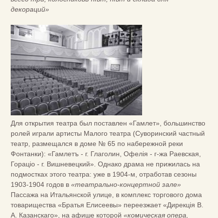
декораций»
Для открытия театра был поставлен «Гамлет», большинство
ролей играли артисты Малого театра (Суворинский частный
театр, размещался в доме № 65 по набережной реки
Фонтанки): «Гамлетъ - г. Глаголин, Офелія - г-жа Раевская,
Гораціо - г. Вишневецкий». Однако драма не прижилась на
подмостках этого театра: уже в 1904-м, отработав сезоны
1903-1904 годов в
«театрально-концертной зале»
Пассажа на Итальянской улице, в комплекс торгового дома
товарищества «Братья Елисеевы» переезжает «Дирекція В.
А. Казанскаго», на афише которой
«комическая опера,