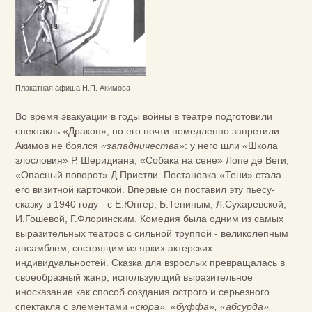
Плакатная афиша Н.П. Акимова
Во время эвакуации в годы войны в театре подготовили
спектакль «Дракон», но его почти немедленно запретили.
Акимов не боялся
«западничества»
: у него шли «Школа
злословия» Р. Шеридиана, «Собака на сене» Лопе де Веги,
«Опасный поворот» Д.Пристли. Постановка «Тени» стала
его визитной карточкой. Впервые он поставил эту пьесу-
сказку в 1940 году - с Е.Юнгер, Б.Тениным, Л.Сухаревской,
И.Гошевой, Г.Флоринским. Комедия была одним из самых
выразительных театров с сильной труппой - великолепным
ансамблем, состоящим из ярких актерских
индивидуальностей. Сказка для взрослых превращалась в
своеобразный жанр, использующий выразительное
иносказание как способ создания острого и серьезного
спектакля с элементами
«сюра», «буффа», «абсурда».