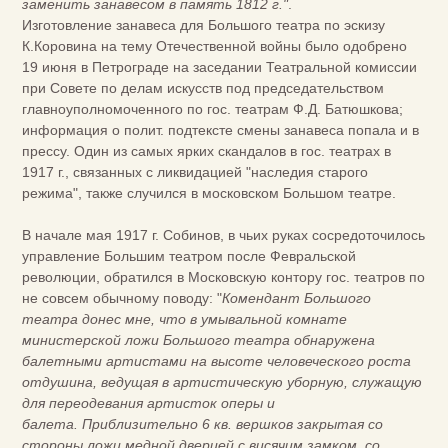
заменить занавесом в память 1812 г."
.
Изготовление занавеса для Большого театра по эскизу
К.Коровина на тему Отечественной войны было одобрено
19 июня в Петрограде на заседании Театральной комиссии
при Совете по делам искусств под председательством
главноуполномоченного по гос. театрам Ф.Д. Батюшкова;
информация о полит. подтексте смены занавеса попала и в
прессу. Один из самых ярких скандалов в гос. театрах в
1917 г., связанных с ликвидацией "наследия старого
режима", также случился в московском Большом театре.
В начале мая 1917 г. Собинов, в чьих руках сосредоточилось
управление Большим театром после Февральской
революции, обратился в Московскую контору гос. театров по
не совсем обычному поводу: "
Комендант Большого
театра донес мне, что в умывальной комнате
министерской ложи Большого театра обнаружена
балетными артистами на высоте человеческого роста
отдушина, ведущая в артистическую уборную, служащую
для переодевания артисток оперы и
балета. Приблизительно 6 кв. вершков закрытая со
стороны ложи медной дверцей с висячим замком, со