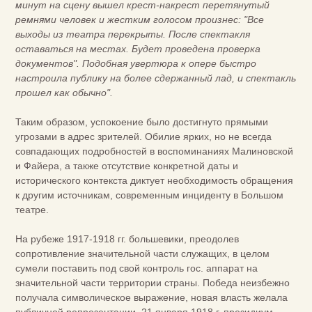
минут на сцену вышел крест-накрест перетянутый
ремнями человек и жестким голосом произнес: "Все
выходы из театра перекрыты. После спектакля
оставаться на местах. Будет проведена проверка
документов". Подобная увертюра к опере быстро
настроила публику на более сдержанный лад, и спектакль
прошел как обычно".
Таким образом, успокоение было достигнуто прямыми
угрозами в адрес зрителей. Обилие ярких, но не всегда
совпадающих подробностей в воспоминаниях Малиновской
и Файера, а также отсутствие конкретной даты и
исторического контекста диктует необходимость обращения
к другим источникам, современным инциденту в Большом
театре.
На рубеже 1917-1918 гг. большевики, преодолев
сопротивление значительной части служащих, в целом
сумели поставить под свой контроль гос. аппарат на
значительной части территории страны. Победа неизбежно
получала символическое выражение, новая власть желала