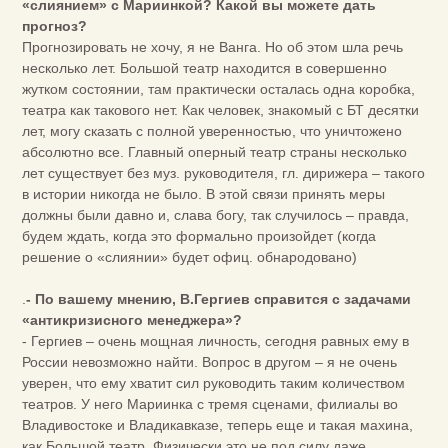
«слиянием» с Мариинкой? Какой вы можете дать
прогноз?
Прогнозировать не хочу, я не Ванга. Но об этом шла речь
несколько лет. Большой театр находится в совершенно
жутком состоянии, там практически осталась одна коробка,
театра как такового нет. Как человек, знакомый с БТ десятки
лет, могу сказать с полной уверенностью, что уничтожено
абсолютно все. Главный оперный театр страны несколько
лет существует без муз. руководителя, гл. дирижера – такого
в истории никогда не было. В этой связи принять меры
должны были давно и, слава богу, так случилось – правда,
будем ждать, когда это формально произойдет (когда
решение о «слиянии» будет офиц. обнародовано)
.
- По вашему мнению, В.Гергиев справится с задачами
«антикризисного менеджера»?
- Гергиев – очень мощная личность, сегодня равных ему в
России невозможно найти. Вопрос в другом – я не очень
уверен, что ему хватит сил руководить таким количеством
театров. У него Мариинка с тремя сценами, филиалы во
Владивостоке и Владикавказе, теперь еще и такая махина,
как Большой театр. Физически это не под силу даже