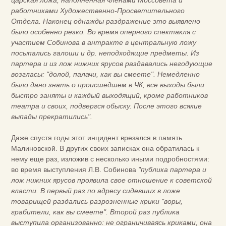
царская ложа, наполненная членами Моссовета и
работниками Художественно-Просветительного
Отдела. Наконец однажды раздражение это выявлено
было особенно резко. Во время оперного спектакля с
участием Собинова в антракте в центральную ложу
посыпались галоши и др. неподходящие предметы. Из
партера и из лож нижних ярусов раздавались негодующие
возгласы: "долой, палачи, как вы смеете". Немедленно
было дано знать о происшедшем в ЧК, все выходы были
быстро заняты и каждый выходящий, кроме работников
театра и своих, подвергся обыску. После этого всякие
выпады прекратились".
Даже спустя годы этот инцидент врезался в память
Малиновской. В других своих записках она обратилась к
нему еще раз, изложив с несколько иными подробностями:
во время выступления Л.В. Собинова
"публика партера и
лож нижних ярусов проявила свое отношение к советской
власти. В первый раз по адресу сидевших в ложе
товарищей раздались разрозненные крики "воры,
грабители, как вы смеете". Второй раз публика
выступила организованно: не ограничиваясь криками, она