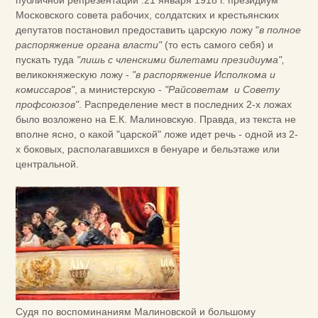
публичной репрезентации .21 января 1918 г. президиум
Московского совета рабочих, солдатских и крестьянских
депутатов постановил предоставить царскую ложу "
в полное
распоряжение органа власти"
(то есть самого себя) и
пускать туда
"лишь с членскими билетами президиума",
великокняжескую ложу -
"в распоряжение Исполкома и
комиссаров"
, а министерскую -
"Райсоветам и Совету
профсоюзов"
. Распределение мест в последних 2-х ложах
было возложено на Е.К. Малиновскую. Правда, из текста не
вполне ясно, о какой "царской" ложе идет речь - одной из 2-
х боковых, располагавшихся в бенуаре и бельэтаже или
центральной.
Судя по воспоминаниям Малиновской и большому