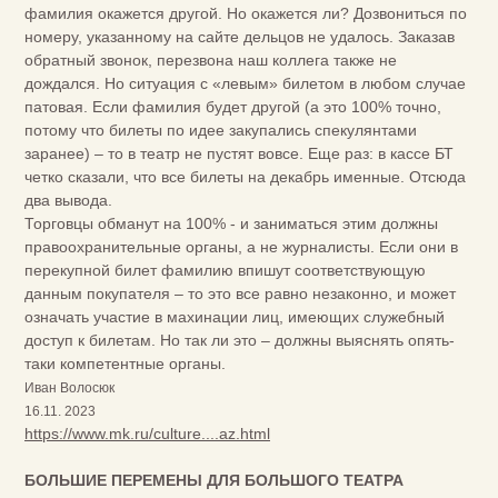
фамилия окажется другой. Но окажется ли? Дозвониться по
номеру, указанному на сайте дельцов не удалось. Заказав
обратный звонок, перезвона наш коллега также не
дождался. Но ситуация с «левым» билетом в любом случае
патовая. Если фамилия будет другой (а это 100% точно,
потому что билеты по идее закупались спекулянтами
заранее) – то в театр не пустят вовсе. Еще раз: в кассе БТ
четко сказали, что все билеты на декабрь именные. Отсюда
два вывода.
Торговцы обманут на 100% - и заниматься этим должны
правоохранительные органы, а не журналисты. Если они в
перекупной билет фамилию впишут соответствующую
данным покупателя – то это все равно незаконно, и может
означать участие в махинации лиц, имеющих служебный
доступ к билетам. Но так ли это – должны выяснять опять-
таки компетентные органы.
Иван Волосюк
16.11. 2023
https://www.mk.ru/culture....az.html
БОЛЬШИЕ ПЕРЕМЕНЫ ДЛЯ БОЛЬШОГО ТЕАТРА