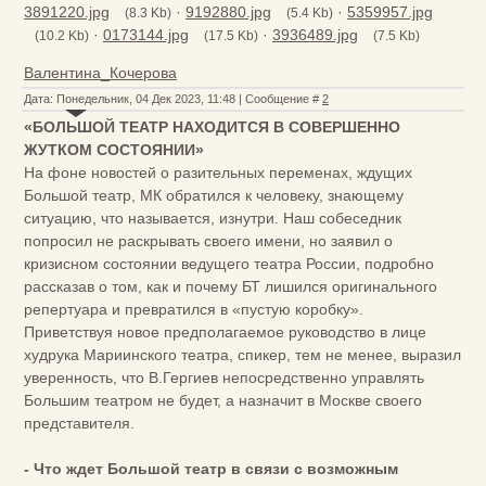
3891220.jpg
·
9192880.jpg
·
5359957.jpg
(8.3 Kb)
(5.4 Kb)
·
0173144.jpg
·
3936489.jpg
(10.2 Kb)
(17.5 Kb)
(7.5 Kb)
Валентина_Кочерова
Дата: Понедельник, 04 Дек 2023, 11:48 | Сообщение #
2
«БОЛЬШОЙ ТЕАТР НАХОДИТСЯ В СОВЕРШЕННО
ЖУТКОМ СОСТОЯНИИ»
На фоне новостей о разительных переменах, ждущих
Большой театр, МК обратился к человеку, знающему
ситуацию, что называется, изнутри. Наш собеседник
попросил не раскрывать своего имени, но заявил о
кризисном состоянии ведущего театра России, подробно
рассказав о том, как и почему БТ лишился оригинального
репертуара и превратился в «пустую коробку».
Приветствуя новое предполагаемое руководство в лице
худрука Мариинского театра, спикер, тем не менее, выразил
уверенность, что В.Гергиев непосредственно управлять
Большим театром не будет, а назначит в Москве своего
представителя.
- Что ждет Большой театр в связи с возможным