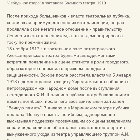
"Лебединое озеро" в постанове Большого театра. 1910
После прихода большевиков к власти театральная публика,
состоявшая преимущественно из интеллигенции, не раз
проявляла свое негативное отношение к правительству
Ленина и к его ставленникам, а также демонстрировала
тоску по прежней жизни.
13 ноября 1917 г. в зрительном зале петроградского
Александринского театра бурными аплодисментами
встретили появление на сцене статиста в роли городового,
образ которого напомнил о прежнем порядке и
защищенности. Вскоре после расстрела властями 5 января
1918 г. демонстрации в защиту Учредительного собрания в
петроградском же Народном доме после выступления
легендарного Ф.И. Шаляпина публика потребовала почтить
память погибших, после чего весь зрительный зал запел
"Вечную память". 7 января и в Мариинском театре публика
пропела "Вечную память" погибшим, одновременно
высказывая поддержку прозвучавшим со сцены заявлениям
хора и ряда солистов об отставке в знак протеста против
вынужденного ухода из театра управляющего труппой А.И.