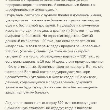
перерастающих в «ночевки». А появились ли билеты в
«неофициальных источниках»?.
Открываем сайт-клон с буквами theater в доменном имени,
где предлагается «заказать билеты на лучшие места», да
еще и с бесплатной доставкой. На декабрь у спекулянтов
имеются не один и не два, а десятки (!) билетов – партер,
амфитеатр, бельэтаж. Но одна «загвоздочка». Самый
дешевый из билетов – 90 тыс., это если согласиться на
«задворки». А вот в первых рядах продают за нереальные
270 тыс. (совсем у сцены, где тоже не очень удобно
смотреть), а в «золотой середине» партера – 320 тыс., то
есть цены задраны в 16 раз. И здесь стоит предупреждение
– билеты именные, бумажные, вход по паспорту. Вот только
настоящий Большой театр предупреждает, что «при
несоответствии указанных в билете сведений о зрителе,
данным, содержащимся в предъявленном документе,
зритель не будет допущен на спектакль без возмещения
затрат на покупку билета».
Ладно, что заплаченные сверху 300 тыс. не вернут, даже
номинальную стоимость не отдадут, когда в паспорте