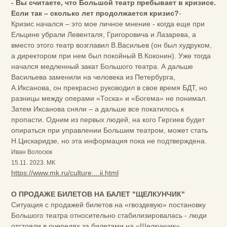
- Вы считаете, что Большой театр пребывает в кризисе.
Если так – сколько лет продолжается кризис?
-
Кризис начался – это мое личное мнение - когда еще при
Ельцине убрали Левенталя, Григоровича и Лазарева, а
вместо этого театр возглавил В.Васильев (он был худруком,
а директором при нем был покойный В.Коконин). Уже тогда
начался медленный закат Большого театра. А дальше
Васильева заменили на человека из Петербурга,
А.Иксанова, он прекрасно руководил в свое время БДТ, но
разницы между операми «Тоска» и «Богема» не понимал.
Затем Иксанова сняли – а дальше все покатилось к
пропасти. Одним из первых людей, на кого Гергиев будет
опираться при управлении Большим театром, может стать
Н.Цискаридзе, но эта информация пока не подтверждена.
Иван Волосюк
15.11. 2023. МК
https://www.mk.ru/culture....ii.html
О ПРОДАЖЕ БИЛЕТОВ НА БАЛЕТ "ЩЕЛКУНЧИК"
Ситуация с продажей билетов на «гвоздевую» постановку
Большого театра относительно стабилизировалась - люди
отстояли в очередях за билетами на «Щелкунчик»,