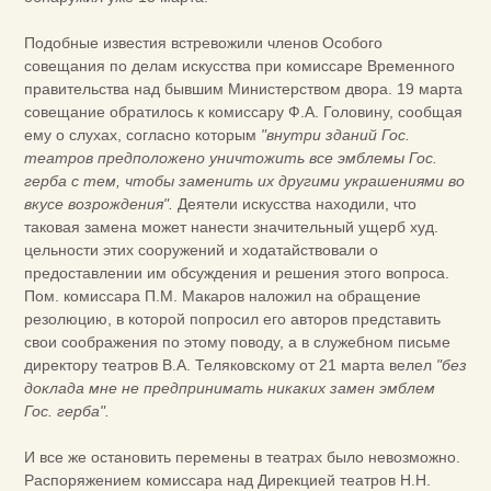
Подобные известия встревожили членов Особого
совещания по делам искусства при комиссаре Временного
правительства над бывшим Министерством двора. 19 марта
совещание обратилось к комиссару Ф.А. Головину, сообщая
ему о слухах, согласно которым
"внутри зданий Гос.
театров предположено уничтожить все эмблемы Гос.
герба с тем, чтобы заменить их другими украшениями во
вкусе возрождения".
Деятели искусства находили, что
таковая замена может нанести значительный ущерб худ.
цельности этих сооружений и ходатайствовали о
предоставлении им обсуждения и решения этого вопроса.
Пом. комиссара П.М. Макаров наложил на обращение
резолюцию, в которой попросил его авторов представить
свои соображения по этому поводу, а в служебном письме
директору театров В.А. Теляковскому от 21 марта велел
"без
доклада мне не предпринимать никаких замен эмблем
Гос. герба".
И все же остановить перемены в театрах было невозможно.
Распоряжением комиссара над Дирекцией театров Н.Н.