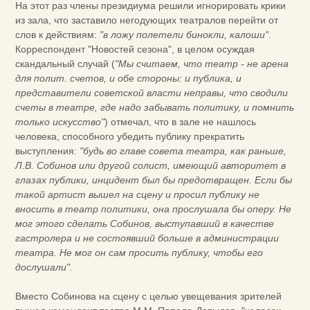
На этот раз члены президиума решили игнорировать крики
из зала, что заставило негодующих театралов перейти от
слов к действиям:
"в ложу полетели бинокли, калоши"
.
Корреспондент "Новостей сезона", в целом осуждая
скандальный случай (
"Мы считаем, что театр - не арена
для полит. счетов, и обе стороны: и публика, и
представители советской власти неправы, что сводили
счеты в театре, где надо забывать политику, и помнить
только искусство"
) отмечал, что в зале не нашлось
человека, способного убедить публику прекратить
выступления:
"будь во главе совета театра, как раньше,
Л.В. Собинов или другой солист, имеющий авторитет в
глазах публики, инцидент был бы предотвращен. Если бы
такой артист вышел на сцену и просил публику не
вносить в театр политики, она прослушала бы оперу. Не
мог этого сделать Собинов, выступавший в качестве
гастролера и не состоявший больше в администрации
театра. Не мог он сам просить публику, чтобы его
дослушали".
Вместо Собинова на сцену с целью увещевания зрителей