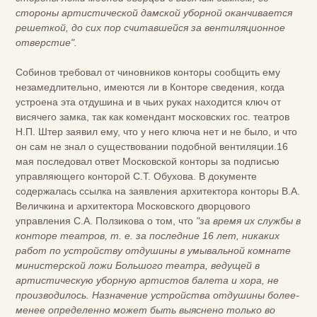
стороны артистической дамской уборной оканчивается
решеткой, до сих пор считавшейся за вентиляционное
отверстие".
Собинов требовал от чиновников конторы сообщить ему
незамедлительно, имеются ли в Конторе сведения, когда
устроена эта отдушина и в чьих руках находится ключ от
висячего замка, так как комендант московских гос. театров
Н.П. Штер заявил ему, что у него ключа нет и не было, и что
он сам не знал о существовании подобной вентиляции.16
мая последовал ответ Московской конторы за подписью
управляющего конторой С.Т. Обухова. В документе
содержалась ссылка на заявления архитектора конторы В.А.
Величкина и архитектора Московского дворцового
управления С.А. Ползикова о том, что
"за время их службы в
конторе театров, т. е. за последние 16 лет, никаких
работ по устройству отдушины в умывальной комнате
министерской ложи Большого театра, ведущей в
артистическую уборную артистов балета и хора, не
производилось. Назначение устройства отдушины более-
менее определенно может быть выяснено только во