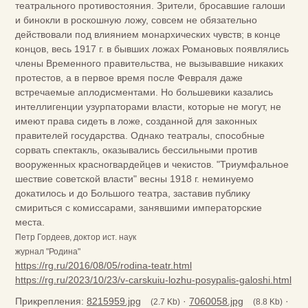
театрального противостояния. Зрители, бросавшие галоши
и бинокли в роскошную ложу, совсем не обязательно
действовали под влиянием монархических чувств; в конце
концов, весь 1917 г. в бывших ложах Романовых появлялись
члены Временного правительства, не вызывавшие никаких
протестов, а в первое время после Февраля даже
встречаемые аплодисментами. Но большевики казались
интеллигенции узурпаторами власти, которые не могут, не
имеют права сидеть в ложе, созданной для законных
правителей государства. Однако театралы, способные
сорвать спектакль, оказывались бессильными против
вооруженных красногвардейцев и чекистов. "Триумфальное
шествие советской власти" весны 1918 г. неминуемо
докатилось и до Большого театра, заставив публику
смириться с комиссарами, занявшими императорские
места.
Петр Гордеев, доктор ист. наук
журнал "Родина"
https://rg.ru/2016/08/05/rodina-teatr.html
https://rg.ru/2023/10/23/v-carskuiu-lozhu-posypalis-galoshi.html
Прикрепления:
8215959.jpg
·
7060058.jpg
·
(2.7 Kb)
(8.8 Kb)