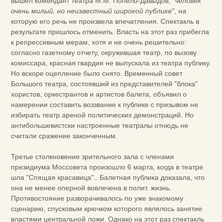
вышел комендант театра М.М. Попело-Давыдов,
"человек
очень милый, но неизвестный широкой публике
", на
которую его речь не произвела впечатления. Спектакль в
результате пришлось отменить. Власть на этот раз прибегла
к репрессивным мерам, хотя и не очень решительно:
согласно газетному отчету, окружившая театр, по вызову
комиссара, красная гвардия не выпускала из театра публику.
Но вскоре оцепление было снято. Временный совет
Большого театра, состоявший из представителей "блока"
хористов, оркестрантов и артистов балета, объявил о
намерении составить воззвание к публике с призывом не
избирать театр ареной политических демонстраций. Но
антибольшевистски настроенные театралы отнюдь не
считали сражение законченным.
Третье столкновение зрительного зала с членами
президиума Моссовета произошло 6 марта, когда в театре
шла "Спящая красавица".. Балетная публика доказала, что
она не менее оперной вовлечена в полит. жизнь.
Противостояние разворачивалось по уже знакомому
сценарию, спусковым крючком которого являлось занятие
властями центральной ложи. Однако на этот раз спектакль