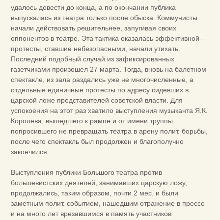
удалось довести до конца, а по окончании публика
выпускалась из театра только после обыска. Коммунисты
начали действовать решительнее, запугивая своих
оппонентов в театре. Эта тактика оказалась эффективной -
протесты, ставшие небезопасными, начали утихать.
Последний подобный случай из зафиксированных
газетчиками произошел 27 марта. Тогда, вновь на балетном
спектакле, из зала раздались уже не многочисленные, а
отдельные единичные протесты по адресу сидевших в
царской ложе представителей советской власти. Для
успокоения на этот раз хватило выступления музыканта Я.К.
Королева, вышедшего к рампе и от имени труппы
попросившего не превращать театра в арену полит. борьбы,
после чего спектакль был продолжен и благополучно
закончился..
Выступления публики Большого театра против
большевистских деятелей, занимавших царскую ложу,
продолжались, таким образом, почти 2 мес. и были
заметным полит. событием, нашедшим отражение в прессе
и на много лет врезавшимся в память участников