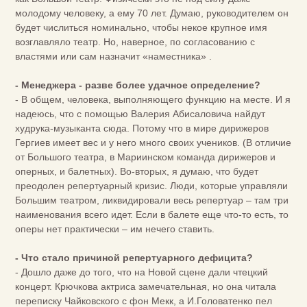
молодому человеку, а ему 70 лет. Думаю, руководителем он
будет числиться номинально, чтобы некое крупное имя
возглавляло театр. Но, наверное, по согласованию с
властями или сам назначит «наместника» .
- Менеджера - разве более удачное определение?
- В общем, человека, выполняющего функцию на месте. И я
надеюсь, что с помощью Валерия Абисаловича найдут
худрука-музыканта сюда. Потому что в мире дирижеров
Гергиев имеет вес и у него много своих учеников. (В отличие
от Большого театра, в Мариинском команда дирижеров и
оперных, и балетных). Во-вторых, я думаю, что будет
преодолен репертуарный кризис. Люди, которые управляли
Большим театром, ликвидировали весь репертуар – там три
наименования всего идет. Если в балете еще что-то есть, то
оперы нет практически – им нечего ставить.
- Что стало причиной репертуарного дефицита?
- Дошло даже до того, что на Новой сцене дали чтецкий
концерт. Крючкова актриса замечательная, но она читала
переписку Чайковского с фон Мекк, а И.Головатенко пел