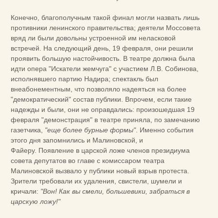
Конечно, благополучным такой финал могли назвать лишь
противники ленинского правительства; деятели Моссовета
вряд ли были довольны устроенной им неласковой
встречей. На следующий день, 19 февраля, они решили
проявить большую настойчивость. В театре должна была
идти опера "Искатели жемчуга" с участием Л.В. Собинова,
исполнявшего партию Надира; спектакль был
внеабонементным, что позволяло надеяться на более
"демократический" состав публики. Впрочем, если такие
надежды и были, они не оправдались: произошедшая 19
февраля "демонстрация" в театре приняла, по замечанию
газетчика,
"еще более бурные формы"
. Именно события
этого дня запомнились и Малиновской, и
Файеру. Появление в царской ложе членов президиума
совета депутатов во главе с комиссаром театра
Малиновской вызвало у публики новый взрыв протеста.
Зрители требовали их удаления, свистели, шумели и
кричали:
"Вон! Как вы смели, большевики, забраться в
царскую ложу!"