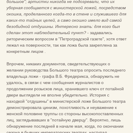
большое"; артистки никогда не подозревали, что их
уборная сообщается с министерской ложей, посредством
окошка, проделанного когда-то в стене и служившего для
каких-то тайных целей, а само окошко имело вид самой
безобидной отдушины. Интересно знать: для кого был
сделан этот наблюдательный пункт?
- задавались
риторическим вопросом в "Петроградской газете", хотя ответ
лежал на поверхности, так как ложа была закреплена за
конкретным лицом .
Впрочем, никаких документов, свидетельствующих о
желании руководства Большого театра опросить последнего
владельца ложи - графа В.Б. Фредерикса, обнаружить не
удалось, в связи с чем сообщения журналистов о
продолжении розысков лица, хранившего ключ от потайной
двери выглядели не вполне убедительно. История с
находкой "отдушины" в министерской ложе Большого театра
демонстрировала цинизм, похотливость и неуважение к
женской половине труппы со стороны высокопоставленных
лиц, заглядывавших в "потайную дверцу". Вероятно, лишь
обнаружение последней в начале мая, когда, по окончании
сезона в бывших императорских театрах, наступал