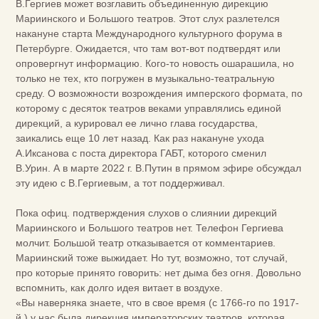
В.Гергиев может возглавить объединенную дирекцию
Мариинского и Большого театров. Этот слух разлетелся
накануне старта Международного культурного форума в
Петербурге. Ожидается, что там вот-вот подтвердят или
опровергнут информацию. Кого-то новость ошарашила, но
только не тех, кто погружен в музыкально-театральную
среду. О возможности возрождения имперского формата, по
которому с десяток театров веками управлялись единой
дирекций, а курировал ее лично глава государства,
заикались еще 10 лет назад. Как раз накануне ухода
А.Иксанова с поста директора ГАБТ, которого сменил
В.Урин. А в марте 2022 г. В.Путин в прямом эфире обсуждал
эту идею с В.Гергиевым, а тот поддерживал.
Пока офиц. подтверждения слухов о слиянии дирекций
Мариинского и Большого театров нет. Телефон Гергиева
молчит. Большой театр отказывается от комментариев.
Мариинский тоже выжидает. Но тут, возможно, тот случай,
про которые принято говорить: нет дыма без огня. Довольно
вспомнить, как долго идея витает в воздухе.
«Вы наверняка знаете, что в свое время (с 1766-го по 1917-
й.) у нас была дирекция императорских театров, которая