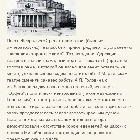
После Февральской революции в гос. (бывших
императорских) театрах был принят ряд мер по устранению
"наследия старого режима". Так, из здания Дирекции
театров вынесли громадный портрет Николая II (при этом
золотая рама, в которой он висел, временно осталась на
месте, удивляя своим видом посетителей). В Мариинском
театре сменили занавес работы А.Я. Головина с
изображением двуглавого орла на новый, из оперы
"Орфей", политически нейтральный (также написанный
Головиным); на театральных афишах вместо того же орла
появилась лира, а золоченые гербы и вензеля в зрительных
залах предполагалось задрапировать красным сукном.
Вскоре некоторые из этих элементов интерьера
демонтировали - отсутствие корон и вензелей на царских
ложах в Михайловском театре один из рецензентов
обнаружил уже 13 марта.