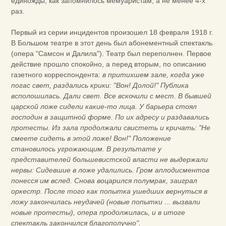
единожды, как запомнилось мемуаристам, а не менее 4-х
раз.
Первый из серии инцидентов произошел 18 февраля 1918 г.
В Большом театре в этот день был абонементный спектакль
(опера "Самсон и Далила"). Театр был переполнен. Первое
действие прошло спокойно, а перед вторым, по описанию
газетного корреспондента:
в притихшем зале, когда уже
погас свет, раздались крики: "Вон! Долой!" Публика
всполошилась. Дали свет. Все вскочили с мест. В бывшей
царской ложе сидели какие-то лица. У барьера стоял
господин в защитной форме. По их адресу и раздавались
протесты. Из зала продолжали свистеть и кричать: "Не
смеете сидеть в этой ложе! Вон!" Положение
становилось угрожающим. В результате у
представителей большевистской власти не выдержали
нервы: Сидевшие в ложе удалились. Гром аплодисментов
понесся им вслед. Снова воцарился полумрак, заиграл
оркестр. После того как попытка ушедших вернуться в
ложу закончилась неудачей (новые попытки ... вызвали
новые протесты), опера продолжилась, и в итоге
спектакль закончился благополучно".