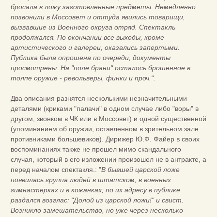
бросала в ложу заготовленные предметы. Немедленно
позвонили в Моссовет и оттуда явились товарищи,
вызвавшие из Военного округа отряд. Спектакль
продолжался. По окончании все выходы, кроме
артистического и галереи, оказались запертыми.
Публика была опрошена по очереди, документы
просмотрены. На "поле брани" осталось брошенное в
толпе оружие - револьверы, финки и проч.".
Два описания разнятся несколькими незначительными
деталями (криками "палачи" в одном случае либо "воры" в
другом, звонком в ЧК или в Моссовет) и одной существенной
(упоминанием об оружии, оставленном в зрительном зале
противниками большевиков). Дирижер Ю.Ф. Файер в своих
воспоминаниях также не прошел мимо скандального
случая, который в его изложении произошел не в антракте, а
перед началом спектакля.: "
В бывшей царской ложе
появилась группа людей в штатском, в военных
гимнастерках и в кожанках; по их адресу в публике
раздался возглас: "Долой из царской ложи!" и свист.
Возникло замешательство, но уже через несколько