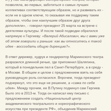
позволяла, во-первых, заботиться о самых лучших
коллективах соответствующим образом, но и развивать их -
если не в одном ключе, то оказывая им поддержку таким
образом, чтобы они наилучшим образом друг друга
дополняли», - говорил президент 25 марта на встрече с
деятелями культуры. И после такой подводки обратился
напрямую к Гергиеву:
«Валерий Абисалович, мы с вами уже
об этом говорили и раньше: как вы относитесь к такой
идее - воссоздать общую дирекцию?».
В ответ дирижер, худрук и гендиректор Мариинского театра
разразился длинной речью, где припомнил Шаляпина,
который в понедельник пел в Санкт-Петербурге, а в среду -
в Москве. В общем и целом с предложением взять на себя
руководящую роль согласился. Впрочем, тогда президент
подчеркнул, что это еще не решение, а
«сама по себе
идея»
. Между прочим, ее В.Путину подкинул сам Гергиев.
Было это в 2013-м. Тогда он написал ему письмо с
предложением создать «Национальный центр
академического театрального и хореографического
искусства при президенте РФ», объединив Мариинский