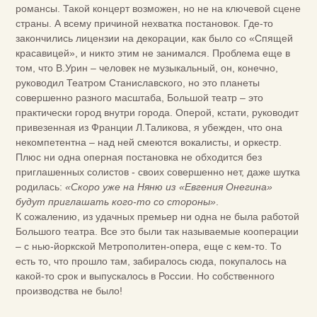
романсы. Такой концерт возможен, но не на ключевой сцене
страны. А всему причиной нехватка постановок. Где-то
закончились лицензии на декорации, как было со «Спящей
красавицей», и никто этим не занимался. Проблема еще в
том, что В.Урин – человек не музыкальный, он, конечно,
руководил Театром Станиславского, но это планеты
совершенно разного масштаба, Большой театр – это
практически город внутри города. Оперой, кстати, руководит
привезенная из Франции Л.Таликова, я убежден, что она
некомпетентна – над ней смеются вокалисты, и оркестр.
Плюс ни одна оперная постановка не обходится без
приглашенных солистов - своих совершенно нет, даже шутка
родилась:
«Скоро уже на Няню из «Евгения Онегина»
будут приглашать кого-то со стороны»
.
К сожалению, из удачных премьер ни одна не была работой
Большого театра. Все это были так называемые кооперации
– с нью-йоркской Метрополитен-опера, еще с кем-то. То
есть то, что прошло там, забиралось сюда, покупалось на
какой-то срок и выпускалось в России. Но собственного
производства не было!