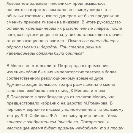
Львова театральным чиновникам предписывалось
появляться в зрительном зале не в вицмундирах, а в
обычных костюмах, капельдинерам же было предложено
сменить прежние ливреи на пиджаки В итоге руководство
оставило капельдинерам их раззолоченные ливреи, после
чего, как шутили рецензенты, у них осталось одно отличие
от дореволюционных времен:
"Почти все капельдинеры
обросли усами и бородой. При старом режиме
капельдинеры обязаны были бриться".
В Москве не отставали от Петрограда в стремлении
изменить облик бывших императорских театров в более
соответственном революционному времени духе.
Администрация Большого театра размышляла о смене
занавеса, изображавшего въезд К.Минина и князя
Д.Пожарского в освобожденную от поляков Москву, что
предшествовало избранию на царство М.Романова. В
черновом варианте письма уполномоченного по Большому
театру Л.В. Собинова Ф.А. Головину артист писал:
"Если
занавес с изображением "въезда кн. Пожарского" в
настоящее время будет признан неудобным, то я прошу