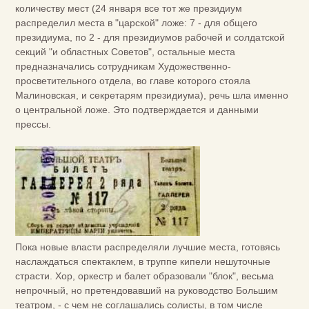
количеству мест (24 января все тот же президиум
распределил места в "царской" ложе: 7 - для общего
президиума, по 2 - для президиумов рабочей и солдатской
секций "и областных Советов", остальные места
предназначались сотрудникам Художественно-
просветительного отдела, во главе которого стояла
Малиновская, и секретарям президиума), речь шла именно
о центральной ложе. Это подтверждается и данными
прессы.
Пока новые власти распределяли лучшие места, готовясь
наслаждаться спектаклем, в труппе кипели нешуточные
страсти. Хор, оркестр и балет образовали "блок", весьма
непрочный, но претендовавший на руководство Большим
театром, - с чем не соглашались солисты, в том числе