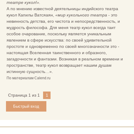
театре кукол!».
А по мнению известной деятельницы индийского театра
кукол Капилы Ватсяаян,
«мир кукольного театра
- это
невинность детства, его чистота и непосредственность, и
мудрость философа. Для меня театр кукол всегда таит
особое очарование, поскольку является уникальным
явлением в сфере искусства: по своей удивительной
простоте и одновременно по своей многозначности это -
настоящая Вселенная таинственного и образного,
загадочности и фантазии. Возникая в реальном времени и
пространстве, театр кукол возвращает нашим душам
истинную сущность…».
По материалам Calend.ru
Страница
1
из
1
1