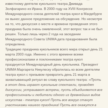
известному деятелю кукольного театра Дживада
Золфагарихо из Ирана. В 2000 году на XVIII Конгрессе
Международного союза деятелей театра кукол в Магдебурге
он вынес данное предложение на обсуждение. Но несмотря
на то, что дискуссия о месте и времени проведения этого
праздника была очень оживленной, этот вопрос так и не был
решен. Только лишь через 2 года на заседании
Международного Совета UNIMA дата празднования была
определена.
Традицию праздника кукольников всего мира открыл день 21
марта 2003 года. Именно с этого времени всеми
профессионалами и поклонниками театра кукол
празднуется Международный день кукольника. Президент
UNIMA Маргарета Никулеску обратилась ко всем деятелям
театра кукол с призывом превратить день 21 марта в
захватывающий ритуал во славу кукольного театра:
«Пусть
в этот день играют кукольные спектакли, проводят
дискуссии, устраивают встречи, пусть объединяются все
профессионалы и любители одного из древнейших видов
искусства - театра кукол! Пусть все вокруг станут
участниками нашего праздника! Пусть все окажутся в