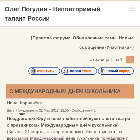
menu
Олег Погудин - Неповторимый
талант России
[
Правила форума
·
Обновленные темы
·
Новые
сообщения
·
Участники
· ]
Страница
1
из
1
1
С МЕЖДУНАРОДНЫМ ДНЕМ КУКОЛЬНИКА
Нина_Корначёва
Дата: Понедельник, 21 Мар 2011, 22:55 | Сообщение #
1
Поздравляю Юру и всех любителей кукольного театра
с праздником - Международным днём кукольника!
(Казань, 21 марта, «Татар-информ»). Идея отмечать во
всем мире Международный день кукольника принадлежит