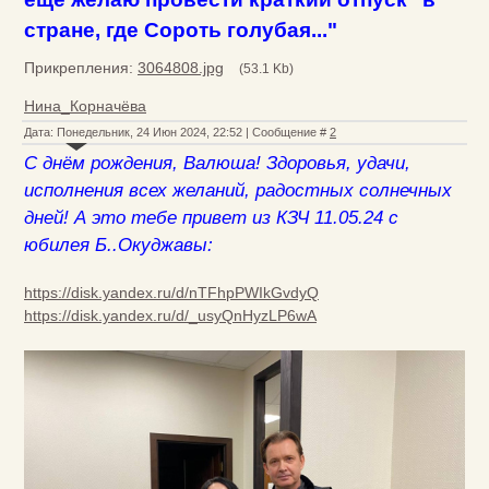
стране, где Сороть голубая..."
Прикрепления:
3064808.jpg
(53.1 Kb)
Нина_Корначёва
Дата: Понедельник, 24 Июн 2024, 22:52 | Сообщение #
2
С днём рождения, Валюша! Здоровья, удачи,
исполнения всех желаний, радостных солнечных
дней! А это тебе привет из КЗЧ 11.05.24 с
юбилея Б..Окуджавы:
https://disk.yandex.ru/d/nTFhpPWIkGvdyQ
https://disk.yandex.ru/d/_usyQnHyzLP6wA