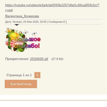
https://rutube.ru/video/e3a4cfa0093b2257dfaf1c66ca859c5c/?
r=wd
Валентина_Кочерова
Дата: Четверг, 25 Июн 2026, 20:06 | Сообщение #
7
Прикрепления:
2534935.gif
(27.9 Kb)
Страница
1
из
1
1