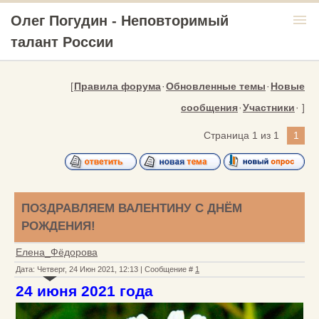
menu
Олег Погудин - Неповторимый
талант России
[
Правила форума
·
Обновленные темы
·
Новые
сообщения
·
Участники
· ]
Страница
1
из
1
1
ПОЗДРАВЛЯЕМ ВАЛЕНТИНУ С ДНЁМ
РОЖДЕНИЯ!
Елена_Фёдорова
Дата: Четверг, 24 Июн 2021, 12:13 | Сообщение #
1
24 июня 2021 года