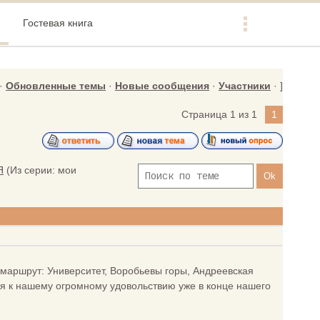
Гостевая книга
·
Обновленные темы
·
Новые сообщения
·
Участники
· ]
Страница
1
из
1
1
Я
(Из серии: мои
 маршрут: Университет, Воробьевы горы, Андреевская
ся к нашему огромному удовольствию уже в конце нашего