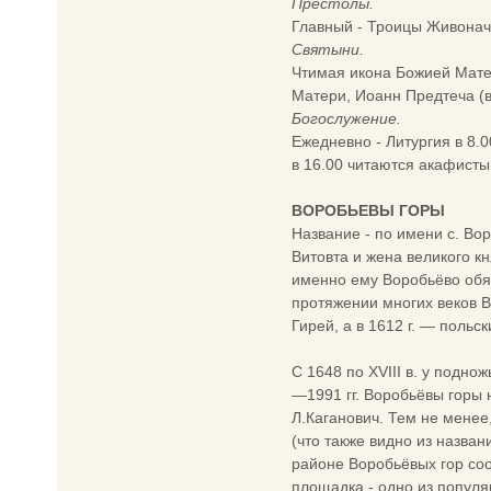
Престолы.
Главный - Троицы Живонача
Святыни.
Чтимая икона Божией Мате
Матери, Иоанн Предтеча (вс
Богослужение.
Ежедневно - Литургия в 8.0
в 16.00 читаются акафисты
ВОРОБЬЕВЫ ГОРЫ
Название - по имени с. Вор
Витовта и жена великого к
именно ему Воробьёво обяз
протяжении многих веков В
Гирей, а в 1612 г. — польс
С 1648 по XVIII в. у подно
—1991 гг. Воробьёвы горы 
Л.Каганович. Тем не мене
(что также видно из назва
районе Воробьёвых гор со
площадка - одно из популя