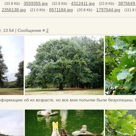
g
·
3559355.jpg
·
4312411.jpg
·
3875649.
(33.9 Kb)
(32.8 Kb)
(22.8 Kb)
·
2356138.jpg
·
8571184.jpg
·
1797544.jpg
(21.0 Kb)
(20.8 Kb)
(111.8
0, 13:54 | Сообщение #
2
нформацию об их возрасте, но все мои попытки были безуспешны. 