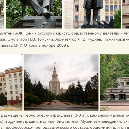
амятник А.Ф. Кони - русскому юристу, общественному деятелю и л
парке. Скульптор Н.В. Томский. Архитектор Л. В. Руднев. Памятник 
льтета МГУ. Открыт в ноябре 2009 г.
 размещены геологический факультет (3-8 эт.), механико-математич
0 эт.) и администрация, научная библиотека, Музей землеведения, а
иры профессорско-преподавательского состава, общежития для студ