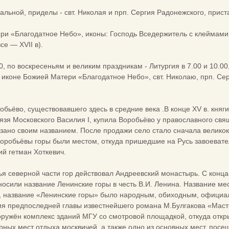
льной, приделы - свт. Николая и прп. Сергия Радонежского, приста
ри «Благодатное Небо», иконы: Господь Вседержитель с клеймами
е — XVII в).
0, по воскресеньям и великим праздникам - Литургия в 7.00 и 10.00
 иконе Божией Матери «Благодатное Небо», свт. Николаю, прп. Се
обьёво, существовавшего здесь в средние века .В конце XV в. княг
нязя Московского Василия I, купила Воробьёво у православного св
ано своим названием. После продажи село стало сначала великок
оробьёвы горы были местом, откуда пришедшие на Русь завоеватели
кий гетман Хоткевич.
жья северной части гор действовал Андреевский монастырь. С конца
носили название Ленинские горы в честь В.И. Ленина. Название м
е, название «Ленинские горы» было народным, обиходным, официа
ния предпоследней главы известнейшего романа М.Булгакова «Мастер
оружён комплекс зданий МГУ со смотровой площадкой, откуда отк
рных мест отдыха москвичей, а также одно из основных мест, пос