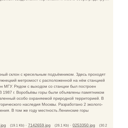
жный склон с кресельным подъёмником. Здесь проходят
 Лужнецкий метромост с расположенной на нём станцией
он МГУ. Рядом с выходом со станции был построен
.В 1987 г. Воробьёвы горы были объявлены памятником
явленный особо охраняемой природной территорией. В
торического наследия Москвы. Разработано 2 эколого-
ения. В том же году местность Ленинские горы
jpg
·
7142659.jpg
·
0253350.jpg
(19.1 Kb)
(26.1 Kb)
(30.2