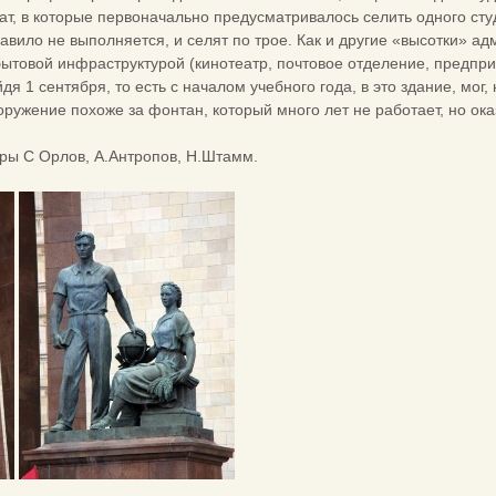
т, в которые первоначально предусматривалось селить одного студ
равило не выполняется, и селят по трое. Как и другие «высотки» а
ытовой инфраструктурой (кинотеатр, почтовое отделение, предпр
йдя 1 сентября, то есть с началом учебного года, в это здание, мог,
ооружение похоже за фонтан, который много лет не работает, но ок
оры С Орлов, А.Антропов, Н.Штамм.