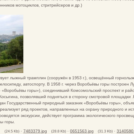
нников мотоциклов, стритрейсеров и др.)
твует лыжный трамплин (сооружён в 1953 г.), освещённый горнолы
елосипеду, автоспорту. В 1958 г. через Воробьёвы горы построен
- «Воробьёвы горы»), соединивший Комсомольский проспект и рай
 Косыгина, позволявший подняться в сторону смотровой площадки 
оздан Государственный природный заказник «Воробьёвы горы», объ
реализует ряд проектов, направленных на охрану природного и ис
роводятся экскурсии, действует программа экологического просвещ
ы горы.
g
·
7483379.jpg
·
0651563.jpg
·
3140580.
(24.5 Kb)
(28.8 Kb)
(31.3 Kb)