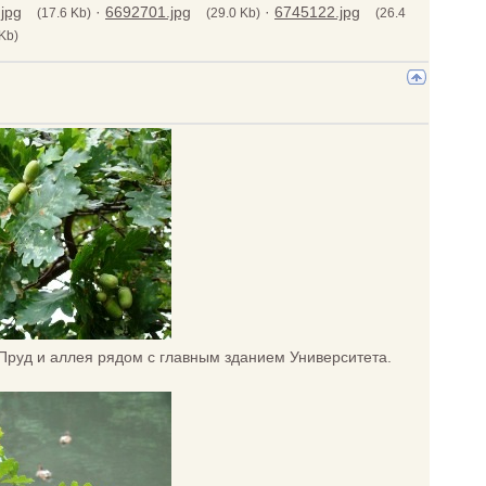
jpg
·
6692701.jpg
·
6745122.jpg
(17.6 Kb)
(29.0 Kb)
(26.4
 Kb)
Пруд и аллея рядом с главным зданием Университета.