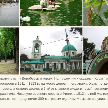
аправляемся к Воробьевым горам. На нашем пути оказался Храм Т
построен в 1811—1813 гг. на месте деревянного храма. Храм не за
 престола старого храма, в 6 м/ от главного входа в новый, устан
хангела. Накануне военного совета в Филях в 1812 г. в ней молилс
ьевых гор, перед почти 300-метровым зданием Московского универ