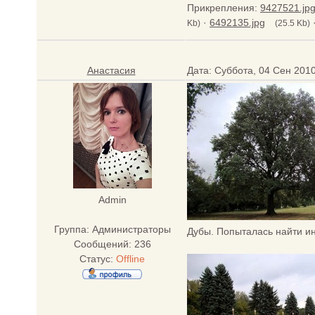
Прикрепления:
9427521.jp
·
6492135.jpg
Kb)
(25.5 Kb)
Анастасия
Дата: Суббота, 04 Сен 201
Admin
Группа: Администраторы
Дубы. Попыталась найти и
Сообщений:
236
Статус:
Offline