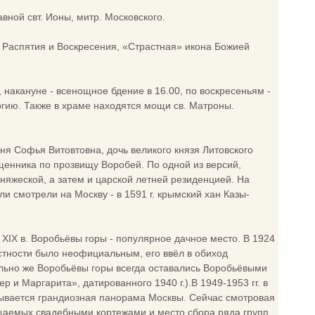
вной свт. Ионы, митр. Московского.
 Распятия и Воскресения, «Страстная» икона Божией
, накануне - всенощное бдение в 16.00, по воскресеньям -
ргию. Также в храме находятся мощи св. Матроны.
иня Софья Витовтовна, дочь великого князя Литовского
ященника по прозвищу Воробей. По одной из версий,
няжеской, а затем и царской летней резиденцией. На
 смотрели на Москву - в 1591 г. крымский хан Казы-
 XIX в. Воробьёвы горы - популярное дачное место. В 1924
естности было неофициальным, его ввёл в обиход
льно же Воробьёвы горы всегда оставались Воробьёвыми
 и Маргарита», датированного 1940 г.).В 1949-1953 гг. в
рывается грандиозная панорама Москвы. Сейчас смотровая
ещаемых свадебными кортежами и место сбора ряда групп