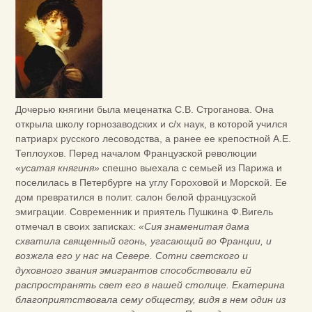
Дочерью княгини была меценатка С.В. Строганова. Она
открыла школу горнозаводских и с/х наук, в которой учился
патриарх русского лесоводства, а ранее ее крепостной А.Е.
Теплоухов. Перед началом Французской революции
«
усатая княгиня»
спешно выехала с семьей из Парижа и
поселилась в Петербурге на углу Гороховой и Морской. Ее
дом превратился в полит. салон белой французской
эмиграции. Современник и приятель Пушкина Ф.Вигель
отмечал в своих записках:
«Сия знаменитая дама
схватила священный огонь, угасающий во Франции, и
возжгла его у нас на Севере. Сотни светского и
духовного звания эмигрантов способствовали ей
распространять свет его в нашей столице. Екатерина
благоприятствовала сему обществу, видя в нем один из