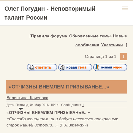
menu
Олег Погудин - Неповторимый
талант России
[
Правила форума
·
Обновленные темы
·
Новые
сообщения
·
Участники
· ]
Страница
1
из
1
1
«ОТЧИЗНЫ ВНЕМЛЕМ ПРИЗЫВАНЬЕ...»
Валентина_Кочерова
Дата: Пятница, 04 Мар 2016, 15:14 | Сообщение #
1
«ОТЧИЗНЫ ВНЕМЛЕМ ПРИЗЫВАНЬЕ...»
«Спасибо женщинам: они дадут несколько прекрасных
строк нашей истории…»
(П.А. Вяземский)