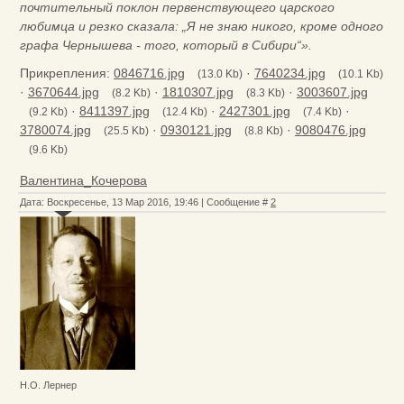
почтительный поклон первенствующего царского
любимца и резко сказала: „Я не знаю никого, кроме одного
графа Чернышева - того, который в Сибири“».
Прикрепления:
0846716.jpg
·
7640234.jpg
(13.0 Kb)
(10.1 Kb)
·
3670644.jpg
·
1810307.jpg
·
3003607.jpg
(8.2 Kb)
(8.3 Kb)
·
8411397.jpg
·
2427301.jpg
·
(9.2 Kb)
(12.4 Kb)
(7.4 Kb)
3780074.jpg
·
0930121.jpg
·
9080476.jpg
(25.5 Kb)
(8.8 Kb)
(9.6 Kb)
Валентина_Кочерова
Дата: Воскресенье, 13 Мар 2016, 19:46 | Сообщение #
2
Н.О. Лернер