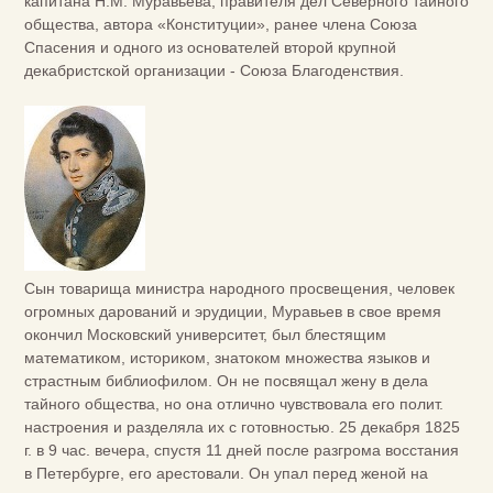
капитана Н.М. Муравьева, правителя дел Северного тайного
общества, автора «Конституции», ранее члена Союза
Спасения и одного из основателей второй крупной
декабристской организации - Союза Благоденствия.
Сын товарища министра народного просвещения, человек
огромных дарований и эрудиции, Муравьев в свое время
окончил Московский университет, был блестящим
математиком, историком, знатоком множества языков и
страстным библиофилом. Он не посвящал жену в дела
тайного общества, но она отлично чувствовала его полит.
настроения и разделяла их с готовностью. 25 декабря 1825
г. в 9 час. вечера, спустя 11 дней после разгрома восстания
в Петербурге, его арестовали. Он упал перед женой на