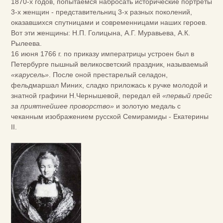
1870-х годов, попытаемся набросать исторические портреты
3-х женщин - представительниц 3-х разных поколений,
оказавшихся спутницами и современницами наших героев.
Вот эти женщины: Н.П. Голицына, А.Г. Муравьева, А.К.
Рылеева.
16 июня 1766 г. по приказу императрицы устроен был в
Петербурге пышный великосветский праздник, называемый
«карусель»
. После оной престарелый селадон,
фельдмаршал Миних, сладко приложась к ручке молодой и
знатной графини Н.Чернышевой, передал ей
«первый прейс
за приятнейшее проворство»
и золотую медаль с
чеканным изображением русской Семирамиды - Екатерины
II.