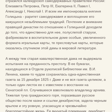
отразился калейдоскоп самодержавных правителей России:
Елизавета Петровна, Петр III, Екатерина II, Павел I,
Александр I, Николай I. И всем им импонировала княгиня
Голицына - раритет самодержавия и воплощение его
кажущихся незыблемыми традиций. Почтение и внимание
правящей династии по отношению к Голицыной доходили
до того, что единственно для нее, полуслепой старухи,
фабриковали в воспитательном доме особые, увеличенного
формата игральные карты, те пресловутые карты, которые
оказались спутником этой дамы в мировой литературе.
А между тем старая кавалерственная дама не выдержала
испытания на преданность престолу. В ее бумагах,
находящихся в Отделе рукописей Библиотеки им. В.И.
Ленина, каким-то чудом сохранилась одна-единственная
газета за 15 декабря 1825 г. Даже и не вся газета целиком, а
только один листок ее с известием о восстании на
Сенатской пл. Случившееся взволновало владелицу архива.
Тяжелая туча гражданского горя, поразившая русское
общество после казни и ссылки декабристов, задела черным
крылом и эту ровную, угасающую и чрезвычайно
благопристойную жизнь. Ее внучатый племянник, декабрист