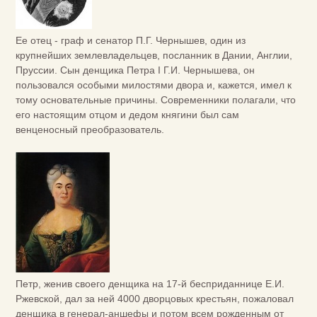
Ее отец - граф и сенатор П.Г. Чернышев, один из
крупнейших землевладельцев, посланник в Дании, Англии,
Пруссии. Сын денщика Петра I Г.И. Чернышева, он
пользовался особыми милостями двора и, кажется, имел к
тому основательные причины. Современники полагали, что
его настоящим отцом и дедом княгини был сам
венценосный преобразователь.
Петр, женив своего денщика на 17-й бесприданнице Е.И.
Ржевской, дал за ней 4000 дворцовых крестьян, пожаловал
денщика в генерал-аншефы и потом всем рожденным от