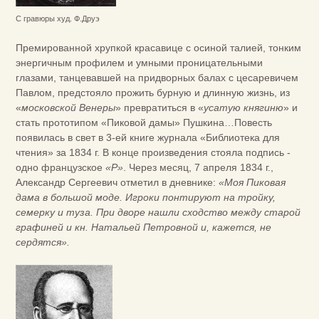
С гравюры худ. Ф.Друэ
Премированной хрупкой красавице с осиной талией, тонким
энергичным профилем и умными проницательными
глазами, танцевавшей на придворных балах с цесаревичем
Павлом, предстояло прожить бурную и длинную жизнь, из
«
московской Венеры
» превратиться в «
усатую княгиню
» и
стать прототипом «Пиковой дамы» Пушкина…Повесть
появилась в свет в 3-ей книге журнала «Библиотека для
чтения» за 1834 г. В конце произведения стояла подпись -
одно французское
«Р»
. Через месяц, 7 апреля 1834 г.,
Александр Сергеевич отметил в дневнике:
«Моя Пиковая
дама в большой моде. Игроки понтируют на тройку,
семерку и туза. При дворе нашли сходство между старой
графиней и кн. Натальей Петровной и, кажется, не
сердятся».