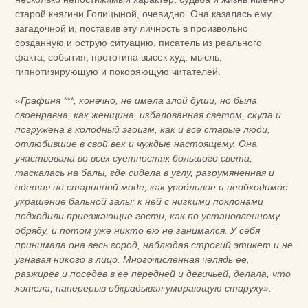
старой княгини Голицыной, очевидно. Она казалась ему
загадочной и, поставив эту личность в произвольно
созданную и острую ситуацию, писатель из реального
факта, события, прототипа высек худ. мысль,
гипнотизирующую и покоряющую читателей.
«Графиня ***, конечно, не имела злой души, но была
своенравна, как женщина, избалованная светом, скупа и
погружена в холодный эгоизм, как и все старые люди,
отлюбившие в свой век и чуждые настоящему. Она
участвовала во всех суетностях большого света;
таскалась на балы, где сидела в углу, разрумяненная и
одетая по старинной моде, как уродливое и необходимое
украшение бальной залы; к ней с низкими поклонами
подходили приезжающие гости, как по установленному
обряду, и потом уже никто ею не занимался. У себя
принимала она весь город, наблюдая строгий этикет и не
узнавая никого в лицо. Многочисленная челядь ее,
разжирев и поседев в ее передней и девичьей, делала, что
хотела, наперерыв обкрадывая умирающую старуху».