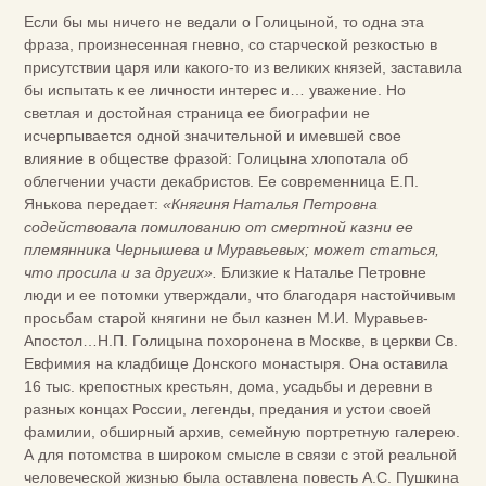
Если бы мы ничего не ведали о Голицыной, то одна эта
фраза, произнесенная гневно, со старческой резкостью в
присутствии царя или какого-то из великих князей, заставила
бы испытать к ее личности интерес и… уважение. Но
светлая и достойная страница ее биографии не
исчерпывается одной значительной и имевшей свое
влияние в обществе фразой: Голицына хлопотала об
облегчении участи декабристов. Ее современница Е.П.
Янькова передает:
«Княгиня Наталья Петровна
содействовала помилованию от смертной казни ее
племянника Чернышева и Муравьевых; может статься,
что просила и за других».
Близкие к Наталье Петровне
люди и ее потомки утверждали, что благодаря настойчивым
просьбам старой княгини не был казнен М.И. Муравьев-
Апостол…Н.П. Голицына похоронена в Москве, в церкви Св.
Евфимия на кладбище Донского монастыря. Она оставила
16 тыс. крепостных крестьян, дома, усадьбы и деревни в
разных концах России, легенды, предания и устои своей
фамилии, обширный архив, семейную портретную галерею.
А для потомства в широком смысле в связи с этой реальной
человеческой жизнью была оставлена повесть А.С. Пушкина