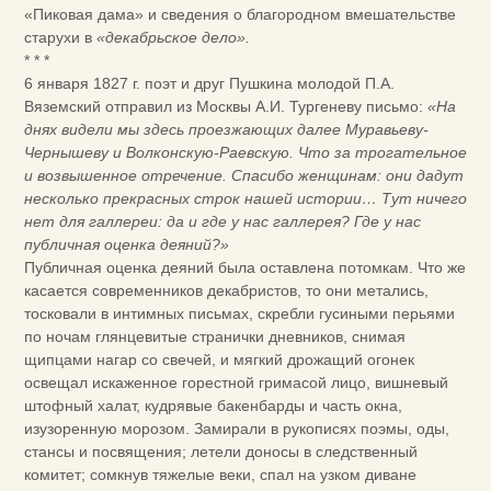
«Пиковая дама» и сведения о благородном вмешательстве
старухи в
«декабрьское дело».
* * *
6 января 1827 г. поэт и друг Пушкина молодой П.А.
Вяземский отправил из Москвы А.И. Тургеневу письмо:
«На
днях видели мы здесь проезжающих далее Муравьеву-
Чернышеву и Волконскую-Раевскую. Что за трогательное
и возвышенное отречение. Спасибо женщинам: они дадут
несколько прекрасных строк нашей истории… Тут ничего
нет для галлереи: да и где у нас галлерея? Где у нас
публичная оценка деяний?»
Публичная оценка деяний была оставлена потомкам. Что же
касается современников декабристов, то они метались,
тосковали в интимных письмах, скребли гусиными перьями
по ночам глянцевитые странички дневников, снимая
щипцами нагар со свечей, и мягкий дрожащий огонек
освещал искаженное горестной гримасой лицо, вишневый
штофный халат, кудрявые бакенбарды и часть окна,
изузоренную морозом. Замирали в рукописях поэмы, оды,
стансы и посвящения; летели доносы в следственный
комитет; сомкнув тяжелые веки, спал на узком диване