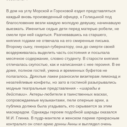
В дом на углу Морской и Гороховой ездил представляться
каждый вновь произведенный офицер, к Голицыной под
благословение везли каждую молодую девушку, начинавшую
выезжать. Именитые седые дети перед матерью робели, не
смели при ней садиться. Разгневавшись на старшего,
княгиня годами не отвечала на его смиренные письма.
Второму сыну, генерал-губернатору, она до смерти своей
воздерживалась выделить часть состояния и посылала
месячное содержание, словно студенту. В старости княгиня
отличалась скупостью, как и написанная с нее героиня. В ее
доме, полном гостей, ужина и временных буфетов не
полагалось. Дряхлые лакеи разносили визитерам лимонад и
незатейливые конфеты, но зато в гостиной разыгрывались
модные театральные представления - «
шарады в
действии
». Актеры-любители в таинственных масках,
сопровождаемые музыкантами, пели оперные арии, а
публика должна была угадывать, кто скрывается за этим
маскарадом. Однажды героем подобной шарады оказался
М.И. Глинка. В пудр-мантеле и женском парике прекрасным
контральто он спел арию донны Анны и выглядел очень