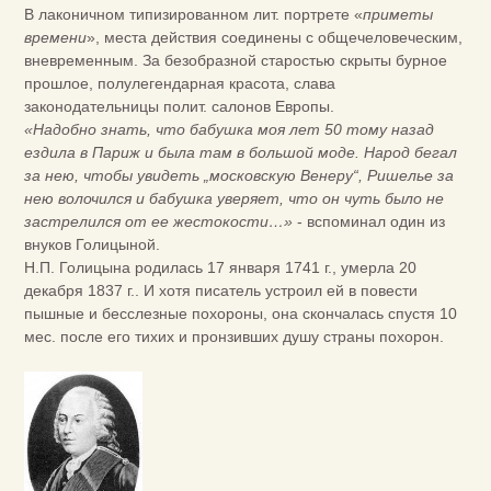
В лаконичном типизированном лит. портрете «
приметы
времени
», места действия соединены с общечеловеческим,
вневременным. За безобразной старостью скрыты бурное
прошлое, полулегендарная красота, слава
законодательницы полит. салонов Европы.
«Надобно знать,
что бабушка моя лет 50 тому назад
ездила в Париж и была там в большой моде. Народ бегал
за нею, чтобы увидеть „московскую Венеру“, Ришелье за
нею волочился и бабушка уверяет, что он чуть было не
застрелился от ее жестокости…»
- вспоминал один из
внуков Голицыной.
Н.П. Голицына родилась 17 января 1741 г., умерла 20
декабря 1837 г.. И хотя писатель устроил ей в повести
пышные и бесслезные похороны, она скончалась спустя 10
мес. после его тихих и пронзивших душу страны похорон.