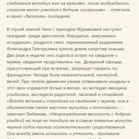
следования молодых жен за мужьями: этим возбуждалось
слишком много участия к бедным сосланным».
- отметила
в своих «Записках» последняя.
В глухой зимней Чите с приездом Муравьевой наступил
праздник: среди арестантов, бородатых, замученных,
исхудавших, раздался смех, перемежаемый рыданиями.
Александра Григорьевна купила домик напротив тюрьмы.
Два раза в неделю она ходила в острог на свидание с
мужем; свидания продолжались час. Дежурный офицер,
присутствующий при встречах, запрещал говорить по-
французски: беседа была незначительной, натянутой,
вялой. При легком движении узника позванивали кандалы и
этот звон отдавался болью в висках, но молодая женщина
улыбалась, выглядела радостной, ласковой и спокойной.
«Всегда веселая и спокойная на свиданиях с мужем, она в
одиночестве своем жестоко мучилась и тосковала»
, -
замечает Бибикова.
«Непринужденная веселость с доброю
улыбкой на лице не покидала ее в самые тяжелые минуты
черных годов нашего исключительного существования.
Она всегда умела успокоить и утешить - придавала