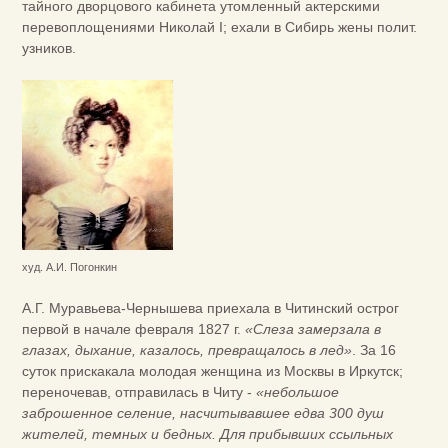
тайного дворцового кабинета утомленный актерскими
перевоплощениями Николай I; ехали в Сибирь жены полит.
узников.
худ. А.И. Погонкин
А.Г. Муравьева-Чернышева приехала в Читинский острог
первой в начале февраля 1827 г.
«Слеза замерзала в
глазах, дыхание, казалось, превращалось в лед»
. За 16
суток прискакала молодая женщина из Москвы в Иркутск;
переночевав, отправилась в Читу -
«небольшое
заброшенное селение, насчитывавшее едва 300 душ
жителей, темных и бедных. Д
ля прибывших ссыльных