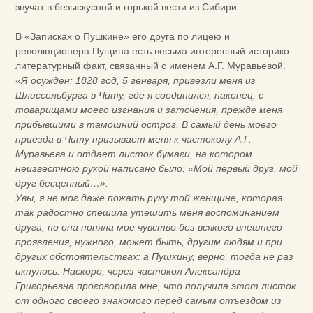
звучат в безыскусной и горькой вести из Сибири.
В «Записках о Пушкине» его друга по лицею и
революционера Пущина есть весьма интересный историко-
литературный факт, связанный с именем А.Г. Муравьевой.
«Я осужден: 1828 год, 5 генваря, привезли меня из
Шлиссельбурга в Читу, где я соединился, наконец, с
товарищами моего изгнания и заточения, прежде меня
прибывшими в тамошний острог. В самый день моего
приезда в Читу призывает меня к частоколу А.Г.
Муравьева и отдает листок бумаги, на котором
неизвестною рукой написано было: «Мой первый друг, мой
друг бесценный…».
Увы, я не мог даже пожать руку той женщине, которая
так радостно спешила утешить меня воспоминанием
друга; но она поняла мое чувство без всякого внешнего
проявления, нужного, может быть, другим людям и при
других обстоятельствах: а Пушкину, верно, тогда не раз
икнулось. Наскоро, через частокол Александра
Григорьевна проговорила мне, что получила этот листок
от одного своего знакомого перед самым отъездом из