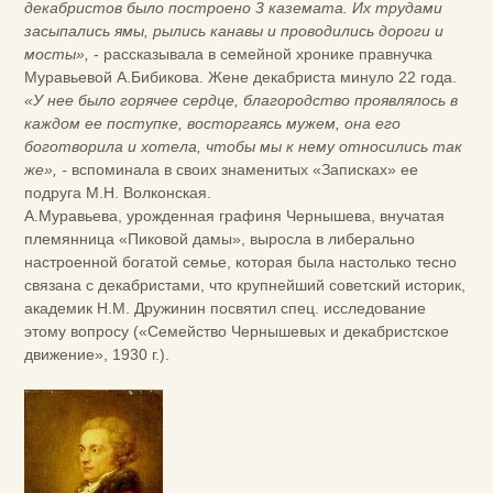
декабристов было построено 3 каземата. Их трудами
засыпались ямы, рылись канавы и проводились дороги и
мосты»,
- рассказывала в семейной хронике правнучка
Муравьевой А.Бибикова. Жене декабриста минуло 22 года.
«У нее было горячее сердце, благородство проявлялось в
каждом ее поступке, восторгаясь мужем, она его
боготворила и хотела, чтобы мы к нему относились так
же», -
вспоминала в своих знаменитых «Записках» ее
подруга М.Н. Волконская.
А.Муравьева, урожденная графиня Чернышева, внучатая
племянница «Пиковой дамы», выросла в либерально
настроенной богатой семье, которая была настолько тесно
связана с декабристами, что крупнейший советский историк,
академик Н.М. Дружинин посвятил спец. исследование
этому вопросу («Семейство Чернышевых и декабристское
движение», 1930 г.).