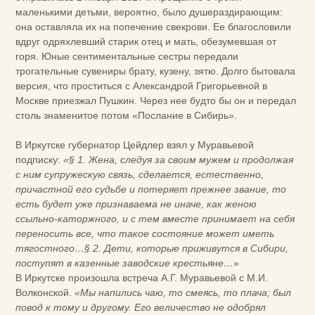
маленькими детьми, вероятно, было душераздирающим:
она оставляла их на попечение свекрови. Ее благословили
вдруг одряхлевший старик отец и мать, обезумевшая от
горя. Юные сентиментальные сестры передали
трогательные сувениры брату, кузену, зятю. Долго бытовала
версия, что проститься с Александрой Григорьевной в
Москве приезжал Пушкин. Через нее будто бы он и передал
столь знаменитое потом «Послание в Сибирь».
В Иркутске губернатор Цейдлер взял у Муравьевой
подписку:
«§ 1. Жена, следуя за своим мужем и продолжая
с ним супружескую связь, сделается, естественно,
причастной его судьбе и потеряет прежнее звание, то
есть будет уже признаваема не иначе, как женою
ссыльно-каторжного, и с тем вместе принимает на себя
переносить все, что такое состояние может иметь
тягостного…§ 2. Дети, которые приживутся в Сибири,
поступят в казенные заводские крестьяне…
»
В Иркутске произошла встреча А.Г. Муравьевой с М.И.
Волконской.
«Мы напились чаю, то смеясь, то плача; был
повод к тому и другому.
Его величество не одобрял