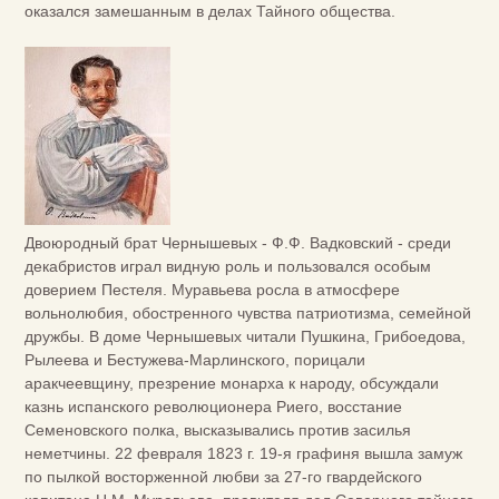
оказался замешанным в делах Тайного общества.
Двоюродный брат Чернышевых - Ф.Ф. Вадковский - среди
декабристов играл видную роль и пользовался особым
доверием Пестеля. Муравьева росла в атмосфере
вольнолюбия, обостренного чувства патриотизма, семейной
дружбы. В доме Чернышевых читали Пушкина, Грибоедова,
Рылеева и Бестужева-Марлинского, порицали
аракчеевщину, презрение монарха к народу, обсуждали
казнь испанского революционера Риего, восстание
Семеновского полка, высказывались против засилья
неметчины. 22 февраля 1823 г. 19-я графиня вышла замуж
по пылкой восторженной любви за 27-го гвардейского