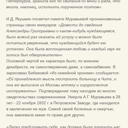
Петербурга, хранила его до свидания со мной и рада, что
могла, наконец, исполнить порученное поэтом».
И.Д. Якушкин посвятил памяти Муравьевой проникновенные
страницы своих мемуаров:
«Довести до сведения
Александры Григорьевны о каком-нибудь нуждающемся,
было всякий раз оказать ей услугу и можно было
остаться уверенным, что нуждающийся будет ею
успокоен. Она была воплощенная любовь и каждый звук ее
голоса был обворожителен».
Основной чертой ее характера было, по мнению
декабриста, не самоотвержение даже, а самозабвение. В
зарисовках Бибиковой «Из семейной хроники» сообщается:
«Ей принадлежит мысль построить больницу в Чите, и
она же выписала из Москвы аптеку и хирургические
инструменты».
Подтверждение тому находим во многих
свидетельствах современников. Умерла А.Г. Муравьева в 28
лет - 22 ноября 1832 г. в Петровском Заводе, где находился
в заключении ее муж. Самой своей болезнью и смертью,
она завоевала какие-то права для других.
«Легко представить себе,
как должна была поразить нас