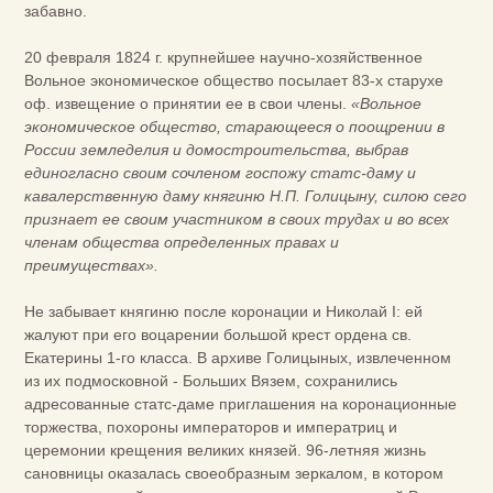
забавно.
20 февраля 1824 г. крупнейшее научно-хозяйственное
Вольное экономическое общество посылает 83-х старухе
оф. извещение о принятии ее в свои члены.
«Вольное
экономическое общество, старающееся о поощрении в
России земледелия и домостроительства, выбрав
единогласно своим сочленом госпожу статс-даму и
кавалерственную даму княгиню Н.П. Голицыну, силою сего
признает ее своим участником в своих трудах и во всех
членам общества определенных правах и
преимуществах».
Не забывает княгиню после коронации и Николай I: ей
жалуют при его воцарении большой крест ордена св.
Екатерины 1-го класса. В архиве Голицыных, извлеченном
из их подмосковной - Больших Вязем, сохранились
адресованные статс-даме приглашения на коронационные
торжества, похороны императоров и императриц и
церемонии крещения великих князей. 96-летняя жизнь
сановницы оказалась своеобразным зеркалом, в котором