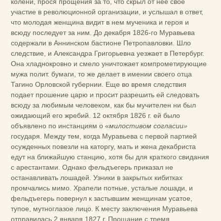
колени, прося прощения за то, что скрыл от нее свое
участие в революционной организации, и услышал в ответ,
что молодая женщина видит в нем мученика и героя и
всюду последует за ним. До декабря 1826-го Муравьева
содержали в Аннинском бастионе Петропавловки. Шло
следствие, и Александра Григорьевна уезжает в Петербург.
Она хладнокровно и смело уничтожает компрометирующие
мужа полит. бумаги, то же делает в имении своего отца
Тагино Орловской губернии. Еще во время следствия
подает прошение царю и просит разрешить ей следовать
всюду за любимым человеком, как бы мучителен ни был
ожидающий его жребий. 12 октября 1826 г. ей было
объявлено по инстанциям о «
милостивом согласии»
государя. Между тем, когда Муравьева с первой партией
осужденных повезли на каторгу, мать и жена декабриста
едут на ближайшую станцию, хотя бы для краткого свидания
с арестантами. Однако фельдъегерь приказал не
останавливать лошадей. Узники в закрытых кибитках
промчались мимо. Храпели потные, усталые лошади, и
фельдъегерь повернул к застывшим женщинам усатое,
тупое, мутноглазое лицо. К месту заключения Муравьева
отправилась 2 января 1827 г. Прощание с тремя