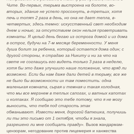
Чите. Во-первых, тюрьма выстроена на болоте, во-
вторых, здание не успело просохнуть, в-третьих, хотя
печь и топят 2 раза в день, но она не дает тепла, в-
четвертых, здесь темно: искусственный свет необходим
днем и ночью; за отсутствием окон нельзя проветривать
комнаты. Я целый день бегаю из острога домой и из дома
в острог, будучи на 7-м месяце беременности. У меня
душа болит за ребенка, который остается дома один; с
другой стороны, я страдаю за Никиту и ни за что на
свете не соглашусь его видеть только 3 раза в неделю,
хотя бы это даже улучшило наше положение, что вряд ли
возможно. Если бы нам даже дали детей в тюрьму, все же
не было бы возможности их там поместить: одна
маленькая комната, сырая и темная и такая холодная,
что мы все мерзнем в теплых сапогах, и ватных капотах
и колпаках. Я сообщаю это тебе потому, что я не могу
выносить, что тебя под старость этак
обманывают.
Извести меня, дорогой батюшка, получишь
ли ты это письмо от 1 октября, чтобы я знала,
разрешено ли мне сообщать правду».
Вызов жандармам-
цензорам, негодование против лицемерия и ханжества