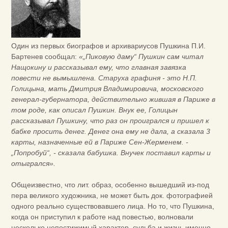
Один из первых биографов и архивариусов Пушкина П.И.
Бартенев сообщал:
«„Пиковую даму“ Пушкин сам читал
Нащокину и рассказывал ему, что главная завязка
повести не вымышлена. Старуха графиня - это Н.П.
Голицына, мать Дмитрия Владимировича, московского
генерал-губернатора, действительно жившая в Париже в
том роде, как описал Пушкин. Внук ее, Голицын
рассказывал Пушкину, что раз он проигрался и пришел к
бабке просить денег. Денег она ему не дала, а сказала 3
карты, назначенные ей в Париже Сен-Жерменем. -
„Попробуй“, - сказала бабушка. Внучек поставил карты и
отыгрался».
Общеизвестно, что лит. образ, особенно вышедший из-под
пера великого художника, не может быть док. фотографией
одного реально существовавшего лица. Но то, что Пушкина,
когда он приступил к работе над повестью, волновали
несколько непостижимый характер, судьба и жизнь именно