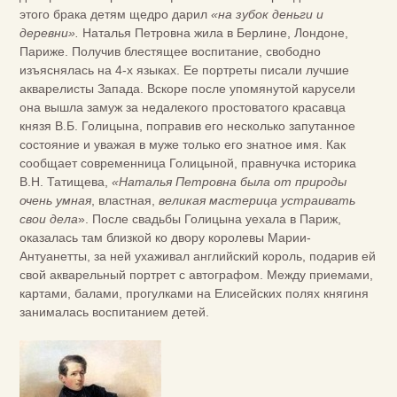
этого брака детям щедро дарил
«на зубок деньги и
деревни».
Наталья Петровна жила в Берлине, Лондоне,
Париже. Получив блестящее воспитание, свободно
изъяснялась на 4-х языках. Ее портреты писали лучшие
акварелисты Запада. Вскоре после упомянутой карусели
она вышла замуж за недалекого простоватого красавца
князя В.Б. Голицына, поправив его несколько запутанное
состояние и уважая в муже только его знатное имя. Как
сообщает современница Голицыной, правнучка историка
В.Н. Татищева,
«Наталья Петровна была от природы
очень умная
, властная,
великая мастерица устраивать
свои дела
». После свадьбы Голицына уехала в Париж,
оказалась там близкой ко двору королевы Марии-
Антуанетты, за ней ухаживал английский король, подарив ей
свой акварельный портрет с автографом. Между приемами,
картами, балами, прогулками на Елисейских полях княгиня
занималась воспитанием детей.