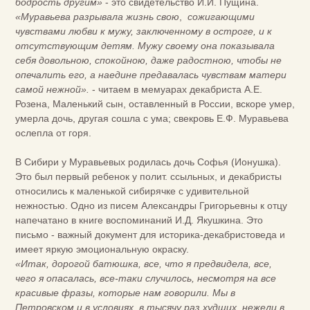
бодрость другим»
- это свидетельство И.И. Пущина.
«Муравьева разрывала жизнь свою
,
сожигающими
чувствами любви к мужу, заключенному в остроге, и к
отсутствующим детям. Мужу своему она показывала
себя довольною, спокойною, даже радостною, чтобы не
опечалить его, а наедине предавалась чувствам матери
самой нежной».
- читаем в мемуарах декабриста А.Е.
Розена, Маленький сын, оставленный в России, вскоре умер,
умерла дочь, другая сошла с ума; свекровь Е.Ф. Муравьева
ослепла от горя.
В Сибири у Муравьевых родилась дочь Софья (Ионушка).
Это был первый ребенок у полит. ссыльных, и декабристы
относились к маленькой сибирячке с удивительной
нежностью. Одно из писем Александры Григорьевны к отцу
напечатано в книге воспоминаний И.Д. Якушкина. Это
письмо - важный документ для историка-декабристоведа и
имеет яркую эмоциональную окраску.
«Итак, дорогой батюшка, все, что я предвидела, все,
чего я опасалась, все-таки случилось, несмотря на все
красивые фразы, которые нам говорили. Мы в
Петровском и в условиях, в тысячу раз худших, нежели в