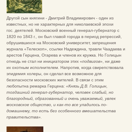
Другой сын княгини - Дмитрий Владимирович - один из
известных, но не характерных для николаевской эпохи
гос. деятелей. Московский военный генерал-губернатор с
1820 по 1843 г., он был главой города в период репрессий,
обрушившихся на Московский университет, запрещения
журнала «Телескоп», ссылки Надеждина, травли Чаадаева и
арестов Герцена, Огарева и членов их кружка. Но Голицын
отнюдь не стал ни инициатором этих «
подвигов
», ни даже
их охотным исполнителем. Напротив, когда свирепствовала
эпидемия холеры, он сделал все возможное для
безопасности московских жителей. В связи с этим
любопытна ремарка Герцена:
«Князь Д.В. Голицын,
тогдашний генерал-губернатор, человек слабый, но
благородный, образованный и очень уважаемый, увлек
московское общество, и как-то все уладилось по-
домашнему, то есть без особенного вмешательства
правительства».