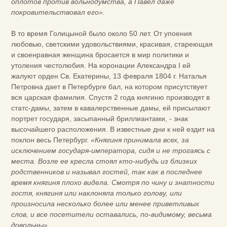
оплотов против вольнодумства, а Павел даже
покровительствовал его».
В то время Голицыной было около 50 лет. От упоения
любовью, светскими удовольствиями, красивая, стареющая
и своенравная женщина бросается в мир политики и
утоления честолюбия. На коронации Александра I ей
жалуют орден Св. Екатерины, 13 февраля 1804 г. Наталья
Петровна дает в Петербурге бал, на котором присутствует
вся царская фамилия. Спустя 2 года княгиню производят в
статс-дамы, затем в кавалерственные дамы, ей присылают
портрет государя, засыпанный бриллиантами, - знак
высочайшего расположения. В известные дни к ней ездит на
поклон весь Петербург.
«Княгиня принимала всех, за
исключением государя-императора, сидя и не трогаясь с
места. Возле ее кресла стоял кто-нибудь из близких
родственников и называл гостей, так как в последнее
время княгиня плохо видела. Смотря по чину и знатности
гостя, княгиня или наклоняла только голову, или
произносила несколько более или менее приветливых
слов, и все посетители оставались, по-видимому, весьма
довольны».