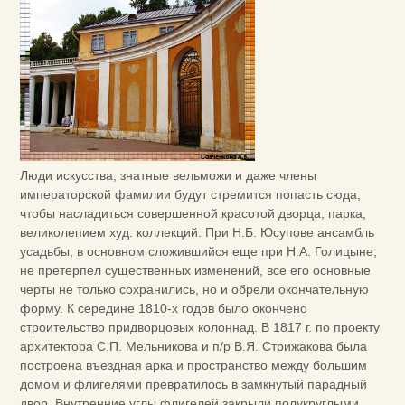
Люди искусства, знатные вельможи и даже члены
императорской фамилии будут стремится попасть сюда,
чтобы насладиться совершенной красотой дворца, парка,
великолепием худ. коллекций. При Н.Б. Юсупове ансамбль
усадьбы, в основном сложившийся еще при Н.А. Голицыне,
не претерпел существенных изменений, все его основные
черты не только сохранились, но и обрели окончательную
форму. К середине 1810-х годов было окончено
строительство придворцовых колоннад. В 1817 г. по проекту
архитектора С.П. Мельникова и п/р В.Я. Стрижакова была
построена въездная арка и пространство между большим
домом и флигелями превратилось в замкнутый парадный
двор. Внутренние углы флигелей закрыли полукруглыми