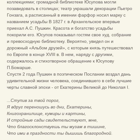
коллекциями; громадной библиотеке Юсупова могли
позавидовать в столицах; театр украшали декорации Пьетро
Гонзага, а расписанный в имении фарфор носил марку с
названием усадьбы В 1827 г. в Архангельское впервые
приехал А.С. Пушкин. Красота и богатство усадьбы
покорили его. Юсупов показывал гостям свое худ. собрание
и превосходную библиотеку. Вероятно, увидел он и
дорожный «Альбом друзей», с которым князь путешествовал
по Европе в конце XVIII в. В нем, наряду с другими,
содержалось и стихотворное обращение к Юсупову
П.Бомарше.
Спустя 2 года Пушкин в поэтическом Послании воздал дань
удивительной жизни человека, соединившего в себе лучшие
черты славной эпохи - от Екатерины Великой до Николая I.
...Ступив за твой порог,
Я вдруг переношусь во дни, Екатерины,
Книгохранилище, кумиры и картины,
И стройные сады свидетельствуют, мне,
Что благосклонствуешь ты музам в тишине,
Что ими в праздности ты дышишь благородной.