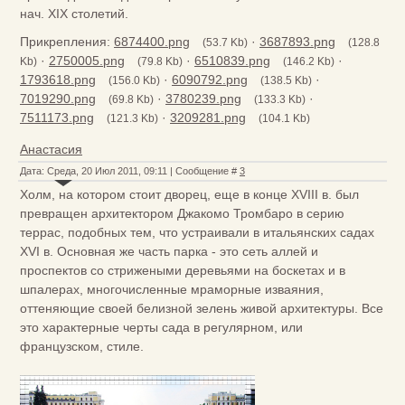
нач. XIX столетий.
Прикрепления:
6874400.png
·
3687893.png
(53.7 Kb)
(128.8
·
2750005.png
·
6510839.png
·
Kb)
(79.8 Kb)
(146.2 Kb)
1793618.png
·
6090792.png
·
(156.0 Kb)
(138.5 Kb)
7019290.png
·
3780239.png
·
(69.8 Kb)
(133.3 Kb)
7511173.png
·
3209281.png
(121.3 Kb)
(104.1 Kb)
Анастасия
Дата: Среда, 20 Июл 2011, 09:11 | Сообщение #
3
Холм, на котором стоит дворец, еще в конце XVIII в. был
превращен архитектором Джакомо Тромбаро в серию
террас, подобных тем, что устраивали в итальянских садах
XVI в. Основная же часть парка - это сеть аллей и
проспектов со стрижеными деревьями на боскетах и в
шпалерах, многочисленные мраморные изваяния,
оттеняющие своей белизной зелень живой архитектуры. Все
это характерные черты сада в регулярном, или
французском, стиле.