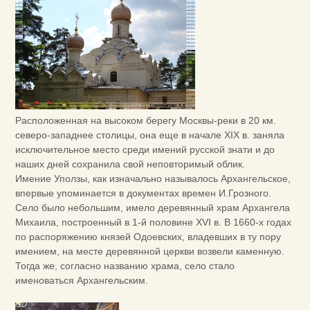
Расположенная на высоком берегу Москвы-реки в 20 км.
северо-западнее столицы, она еще в начале XIX в. заняла
исключительное место среди имений русской знати и до
наших дней сохранила свой неповторимый облик.
Имение Уползы, как изначально называлось Архангельское,
впервые упоминается в документах времен И.Грозного.
Село было небольшим, имело деревянный храм Архангела
Михаила, построенный в 1-й половине XVI в. В 1660-х годах
по распоряжению князей Одоевских, владевших в ту пору
имением, на месте деревянной церкви возвели каменную.
Тогда же, согласно названию храма, село стало
именоваться Архангельским.