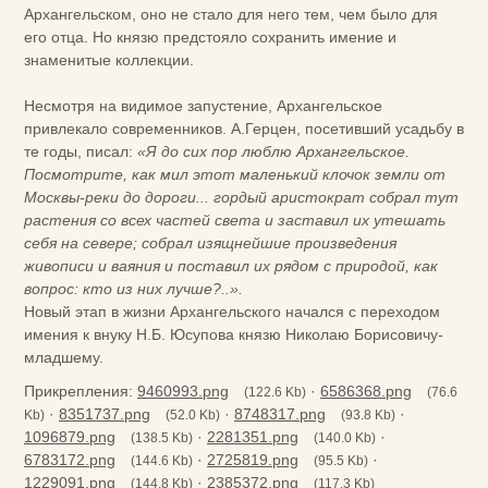
Архангельском, оно не стало для него тем, чем было для
его отца. Но князю предстояло сохранить имение и
знаменитые коллекции.
Несмотря на видимое запустение, Архангельское
привлекало современников. А.Герцен, посетивший усадьбу в
те годы, писал:
«Я до сих пор люблю Архангельское.
Посмотрите, как мил этот маленький клочок земли от
Москвы-реки до дороги... гордый аристократ собрал тут
растения со всех частей света и заставил их утешать
себя на севере; собрал изящнейшие произведения
живописи и ваяния и поставил их рядом с природой, как
вопрос: кто из них лучше?..».
Новый этап в жизни Архангельского начался с переходом
имения к внуку Н.Б. Юсупова князю Николаю Борисовичу-
младшему.
Прикрепления:
9460993.png
·
6586368.png
(122.6 Kb)
(76.6
·
8351737.png
·
8748317.png
·
Kb)
(52.0 Kb)
(93.8 Kb)
1096879.png
·
2281351.png
·
(138.5 Kb)
(140.0 Kb)
6783172.png
·
2725819.png
·
(144.6 Kb)
(95.5 Kb)
1229091.png
·
2385372.png
(144.8 Kb)
(117.3 Kb)