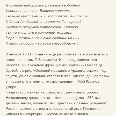
Я слушаю тебя, твой разговор свободной
Исполнен юности. Влиянье красоты
Ты живо чувствуешь. С восторгом ценишь ты
И блеск Алябьевой, и прелесть Гончаровой.
Беспечно окружась Корреджием, Кановой,
Ты, не участвуя в волнениях мирских,
Порой насмешливо в окно глядишь на них
И видишь оборот во всем кругообразный...
В августе 1830 г. Пушкин еще раз побывал в Архангельском
вместе с поэтом П.Вяземским. Их приезд запечатлел
работавший в усадьбе французский художник Никола де
Куртейль в рис. «Осенний праздник в Архангельском». Год
спустя, узнав о кончине старого князя, Александр Сергеевич
в письме к Плетневу с грустью напишет: «Мой Юсупов
умер».
Когда старого князя не стало, его сыну - князю Борису
Николаевичу досталось огромное наследство - 250 тыс.
десятин земли, более 40 тыс. крестьян в разных губерниях
России, а вместе с тем и колоссальный долг. Постоянно
живший в Петербурге, Юсупов не часто бывал в