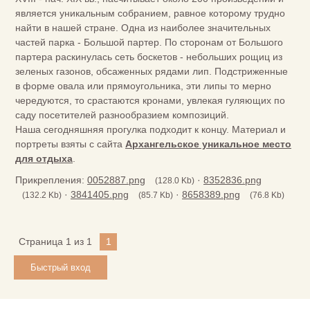
является уникальным собранием, равное которому трудно
найти в нашей стране. Одна из наиболее значительных
частей парка - Большой партер. По сторонам от Большого
партера раскинулась сеть боскетов - небольших рощиц из
зеленых газонов, обсаженных рядами лип. Подстриженные
в форме овала или прямоугольника, эти липы то мерно
чередуются, то срастаются кронами, увлекая гуляющих по
саду посетителей разнообразием композиций.
Наша сегодняшняя прогулка подходит к концу. Материал и
портреты взяты с сайта
Архангельское уникальное место
для отдыха
.
Прикрепления:
0052887.png
·
8352836.png
(128.0 Kb)
·
3841405.png
·
8658389.png
(132.2 Kb)
(85.7 Kb)
(76.8 Kb)
Страница
1
из
1
1