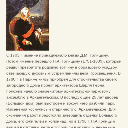
С 1703 г. имение принадлежало князю Д.М. Голицыну.
Потом имение перешло Н.А. Голицыну (1751-1809), который
решил превратить родовую вотчину в образцовую усадьбу,
отвечающую духовным устремлениям века Просвещения. В
1780 г. в Париже князь приобрел для строительства своего
загородного дома проект архитектора Шарля Герна,
положив начало знаменитому архитектурно-парковому
ансамблю в Архангельском. В последующие 25 лет дворец
(Большой дом) был выстроен и вокруг него разбили парк.
Изменения коснулись и старинного с. Архангельское. Для
окончания работ предстояло завершить отделку Большого
дома, его флигелей и колоннад, но в 1798 г. Н.А.Голицын
вышел в отставку, дела его пришли в упадок, и денежные