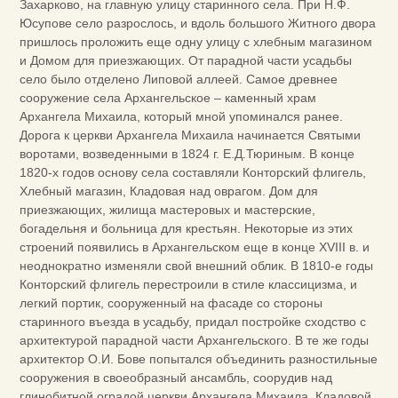
Захарково, на главную улицу старинного села. При Н.Ф.
Юсупове село разрослось, и вдоль большого Житного двора
пришлось проложить еще одну улицу с хлебным магазином
и Домом для приезжающих. От парадной части усадьбы
село было отделено Липовой аллеей. Самое древнее
сооружение села Архангельское – каменный храм
Архангела Михаила, который мной упоминался ранее.
Дорога к церкви Архангела Михаила начинается Святыми
воротами, возведенными в 1824 г. Е.Д.Тюриным. В конце
1820-х годов основу села составляли Конторский флигель,
Хлебный магазин, Кладовая над оврагом. Дом для
приезжающих, жилища мастеровых и мастерские,
богадельня и больница для крестьян. Некоторые из этих
строений появились в Архангельском еще в конце XVIII в. и
неоднократно изменяли свой внешний облик. В 1810-е годы
Конторский флигель перестроили в стиле классицизма, и
легкий портик, сооруженный на фасаде со стороны
старинного въезда в усадьбу, придал постройке сходство с
архитектурой парадной части Архангельского. В те же годы
архитектор О.И. Бове попытался объединить разностильные
сооружения в своеобразный ансамбль, соорудив над
глинобитной оградой церкви Архангела Михаила, Кладовой