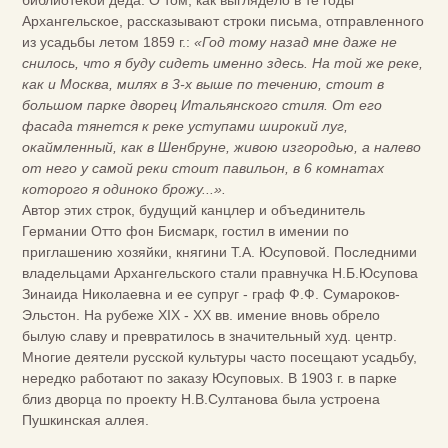
библиотекой деда. О том, как выглядело в те годы
Архангельское, рассказывают строки письма, отправленного
из усадьбы летом 1859 г.:
«Год тому назад мне даже не
снилось, что я буду сидеть именно здесь. На той же реке,
как и Москва, милях в 3-х выше по течению, стоит в
большом парке дворец Итальянского стиля. От его
фасада тянется к реке уступами широкий луг,
окаймленный, как в Шенбруне, живою изгородью, а налево
от него у самой реки стоит павильон, в 6 комнатах
которого я одиноко брожу...».
Автор этих строк, будущий канцлер и объединитель
Германии Отто фон Бисмарк, гостил в имении по
приглашению хозяйки, княгини Т.А. Юсуповой. Последними
владельцами Архангельского стали правнучка Н.Б.Юсупова
Зинаида Николаевна и ее супруг - граф Ф.Ф. Сумароков-
Эльстон. На рубеже XIX - XX вв. имение вновь обрело
былую славу и превратилось в значительный худ. центр.
Многие деятели русской культуры часто посещают усадьбу,
нередко работают по заказу Юсуповых. В 1903 г. в парке
близ дворца по проекту Н.В.Султанова была устроена
Пушкинская аллея.