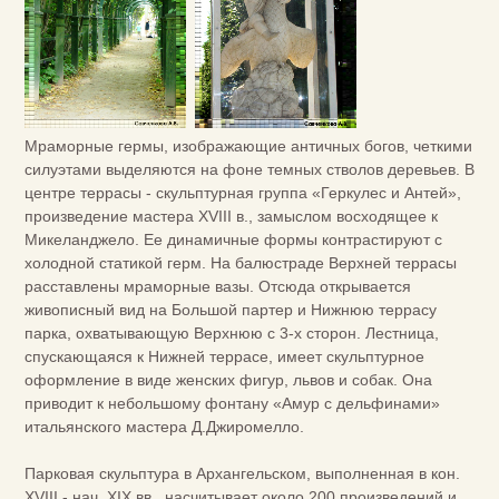
Мраморные гермы, изображающие античных богов, четкими
силуэтами выделяются на фоне темных стволов деревьев. В
центре террасы - скульптурная группа «Геркулес и Антей»,
произведение мастера XVIII в., замыслом восходящее к
Микеланджело. Ее динамичные формы контрастируют с
холодной статикой герм. На балюстраде Верхней террасы
расставлены мраморные вазы. Отсюда открывается
живописный вид на Большой партер и Нижнюю террасу
парка, охватывающую Верхнюю с 3-х сторон. Лестница,
спускающаяся к Нижней террасе, имеет скульптурное
оформление в виде женских фигур, львов и собак. Она
приводит к небольшому фонтану «Амур с дельфинами»
итальянского мастера Д.Джиромелло.
Парковая скульптура в Архангельском, выполненная в кон.
XVIII - нач. XIX вв., насчитывает около 200 произведений и