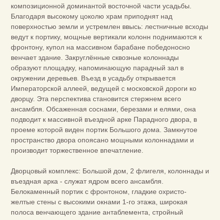
композиционной доминантой восточной части усадьбы.
Благодаря высокому цоколю храм приподнят над
поверхностью земли и устремлен ввысь: лестничные всходы
ведут к портику, мощные вертикали колонн поднимаются к
фронтону, купол на массивном барабане победоносно
венчает здание. Закруглённые сквозные колоннады
образуют площадку, напоминающую парадный зал в
окружении деревьев. Въезд в усадьбу открывается
Императорской аллеей, ведущей с московской дороги ко
дворцу. Эта перспектива становится стержнем всего
ансамбля. Обсаженная соснами, березами и елями, она
подводит к массивной въездной арке Парадного двора, в
проеме которой виден портик Большого дома. Замкнутое
пространство двора опоясано мощными колоннадами и
производит торжественное впечатление.
Дворцовый комплекс: Большой дом, 2 флигеля, колоннады и
въездная арка - служат ядром всего ансамбля.
Белокаменный портик с фронтоном, гладкие охристо-
желтые стены с высокими окнами 1-го этажа, широкая
полоса венчающего здание антаблемента, стройный