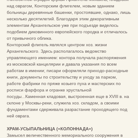
над оврагом, Конторским флигелем, новым зданием
больницы деревянные башенки, простоявшие, однако, лишь
несколько десятилетий. Благодаря этим декоративным
элементам Архангельское уже при подъезде виделось
подобием диковинного европейского городка и отличалось
от привычного облика.
Конторский флигель являлся центром хоз. жизни
Архангельского. Здесь располагалось ведомство
управляющего имением: контора получала распоряжения
из московской канцелярии и давала указания по всем
работам в имении; писари оформляли приходо-расходные
книги, документы по строительству и уходу за парком,
работе фабрики по пряже козьего пуха и мастерских по
росписи фарфора и огранке хрустальной
посуды...Каменная кладовая, выстроенная еще в XVIII в. на
склоне у Москвы-реки, служила хоз. складом, а своими
фундаментами сдерживала разрастание проходящего под
ней оврага.
ХРАМ-УСЫПАЛЬНИЦА («КОЛОННАДА»)
Замысел величественного мемориального сооружения в