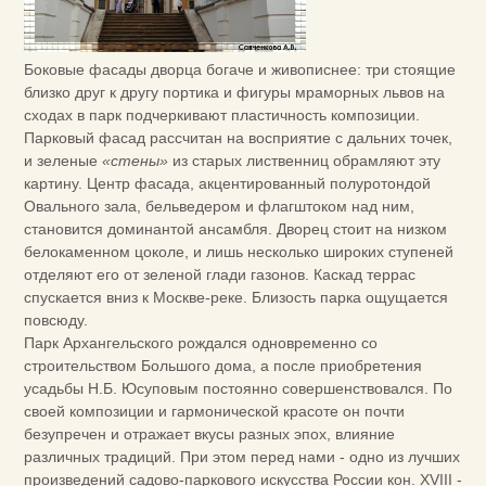
Боковые фасады дворца богаче и живописнее: три стоящие
близко друг к другу портика и фигуры мраморных львов на
сходах в парк подчеркивают пластичность композиции.
Парковый фасад рассчитан на восприятие с дальних точек,
и зеленые
«стены»
из старых лиственниц обрамляют эту
картину. Центр фасада, акцентированный полуротондой
Овального зала, бельведером и флагштоком над ним,
становится доминантой ансамбля. Дворец стоит на низком
белокаменном цоколе, и лишь несколько широких ступеней
отделяют его от зеленой глади газонов. Каскад террас
спускается вниз к Москве-реке. Близость парка ощущается
повсюду.
Парк Архангельского рождался одновременно со
строительством Большого дома, а после приобретения
усадьбы Н.Б. Юсуповым постоянно совершенствовался. По
своей композиции и гармонической красоте он почти
безупречен и отражает вкусы разных эпох, влияние
различных традиций. При этом перед нами - одно из лучших
произведений садово-паркового искусства России кон. XVIII -