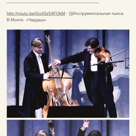
______________________________________
http://youtu.be/Go4Sz54FQkM
- [i]Инструментальная пьеса.
В.Монти. «Чардаш»