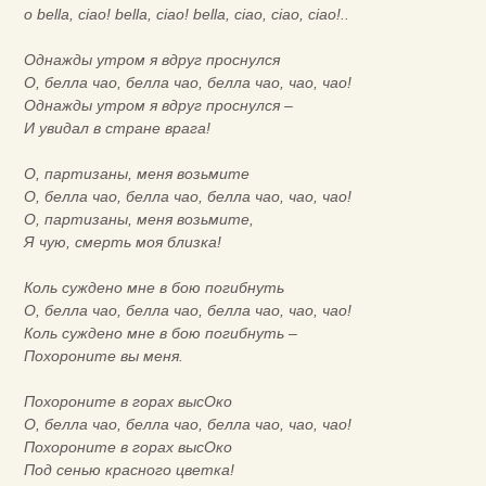
o bella, ciao! bella, ciao! bella, ciao, ciao, ciao!..
Однажды утром я вдруг проснулся
О, белла чао, белла чао, белла чао, чао, чао!
Однажды утром я вдруг проснулся –
И увидал в стране врага!
О, партизаны, меня возьмите
О, белла чао, белла чао, белла чао, чао, чао!
О, партизаны, меня возьмите,
Я чую, смерть моя близка!
Коль суждено мне в бою погибнуть
О, белла чао, белла чао, белла чао, чао, чао!
Коль суждено мне в бою погибнуть –
Похороните вы меня.
Похороните в горах высОко
О, белла чао, белла чао, белла чао, чао, чао!
Похороните в горах высОко
Под сенью красного цветка!