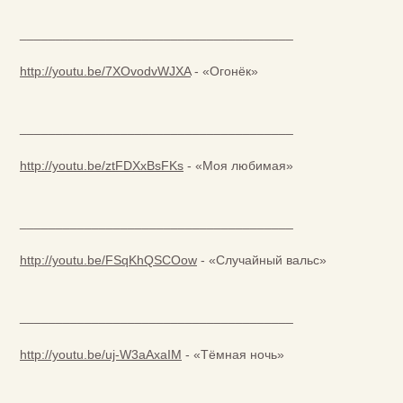
______________________________________
http://youtu.be/7XOvodvWJXA
- «Огонёк»
______________________________________
http://youtu.be/ztFDXxBsFKs
- «Моя любимая»
______________________________________
http://youtu.be/FSqKhQSCOow
- «Случайный вальс»
______________________________________
http://youtu.be/uj-W3aAxaIM
- «Тёмная ночь»