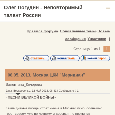
menu
Олег Погудин - Неповторимый
талант России
[
Правила форума
·
Обновленные темы
·
Новые
сообщения
·
Участники
· ]
Страница
1
из
1
1
08.05. 2013. Москва ЦКИ "Меридиан"
Валентина_Кочерова
Дата: Воскресенье, 12 Май 2013, 08:41 | Сообщение #
1
«ПЕСНИ ВЕЛИКОЙ ВОЙНЫ»
Какие дивные погоды стоят нынче в Москве! Ясно, солнышко
греет совсем уже по-летнему и деревья, не преминув