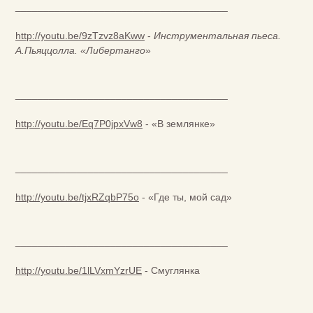
______________________________________
http://youtu.be/9zTzvz8aKww
-
Инструментальная пьеса.
А.Пьяццолла. «Либертанго
»
______________________________________
http://youtu.be/Eq7P0jpxVw8
- «В землянке»
______________________________________
http://youtu.be/tjxRZqbP75o
- «Где ты, мой сад»
______________________________________
http://youtu.be/1lLVxmYzrUE
- Смуглянка