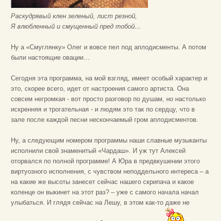
Раскудрявый клен зеленый, лист резной,
Я влюбленный и смущенный пред тобой…
Ну а «Смуглянку» Олег и вовсе пел под аплодисменты. А потом
были настоящие овации…
Сегодня эта программа, на мой взгляд, имеет особый характер и
это, скорее всего, идет от настроения самого артиста. Она
совсем негромкая - вот просто разговор по душам, но настолько
искренняя и трогательная - и людям это так по сердцу, что в
зале после каждой песни нескончаемый гром аплодисментов.
Ну, а следующим номером программы наши славные музыканты
исполнили свой знаменитый «Чардаш». И уж тут Алексей
оторвался по полной программе! А Юра в предвкушении этого
виртуозного исполнения, с чувством неподдельного интереса – а
на какие же высоты занесет сейчас нашего скрипача и какое
коленце он выкинет на этот раз? – уже с самого начала начал
улыбаться. И глядя сейчас на Лешу, в этом как-то даже не