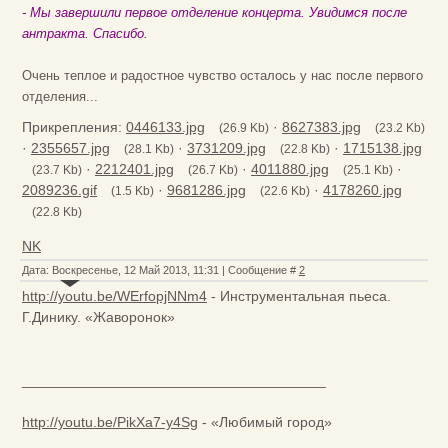
- Мы завершили первое отделение концерта. Увидимся после
антракта. Спасибо.
Очень теплое и радостное чувство осталось у нас после первого
отделения...
Прикрепления:
0446133.jpg
·
8627383.jpg
(26.9 Kb)
(23.2 Kb)
·
2355657.jpg
·
3731209.jpg
·
1715138.jpg
(28.1 Kb)
(22.8 Kb)
·
2212401.jpg
·
4011880.jpg
·
(23.7 Kb)
(26.7 Kb)
(25.1 Kb)
2089236.gif
·
9681286.jpg
·
4178260.jpg
(1.5 Kb)
(22.6 Kb)
(22.8 Kb)
NK
Дата: Воскресенье, 12 Май 2013, 11:31 | Сообщение #
2
http://youtu.be/WErfopjNNm4
- Инструментальная пьеса.
Г.Динику. «Жаворонок»
______________________________________
http://youtu.be/PikXa7-y4Sg
- «Любимый город»