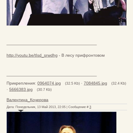
______________________________________
http://youtu.be/tIsd_srwdhg
- В лесу прифронтовом
______________________________________
Прикрепления:
0964074.jpg
·
7084845.jpg
(32.5 Kb)
(32.4 Kb)
·
5666383.jpg
(30.7 Kb)
Валентина_Кочерова
Дата: Понедельник, 13 Май 2013, 22:05 | Сообщение #
3